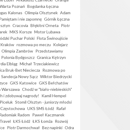
Warta Poznań
Bogdanka Łęczna
gas Kalonas
Olimpia Olsztynek
Adam
Pamiętam i nie zapomnę
Górnik Łęczna
lsztyn
Cracovia
Błękitni Orneta
Piotr
arek
MKS Korsze
Motor Lubawa
dzki Puchar Polski
Flota Świnoujście
 Kraków
rozmowa po meczu
Kolejarz
Olimpia Zambrów
Przedstawiamy
Polonia Bydgoszcz
Granica Kętrzyn
dia Elbląg
Michał Trzeciakiewicz
ica Bruk-Bet Nieciecza
Rozmowa po
Sandecja Nowy Sącz
Wiktor Biedrzycki
zyce
GKS Katowice
GKS Bełchatów
a Warszawa
Chodź w "biało-niebieskich"
h i zdobywaj nagrody!
Kamil Hempel
Piceluk
Stomil Olsztyn - juniorzy młodsi
 Częstochowa
UKS SMS Łódź
Rafał
Radomiak Radom
Paweł Kaczmarek
Travel
ŁKS Łódź
ŁKS Łomża
Rozwój
ice
Piotr Darmochwał
Bez napinki
Odra