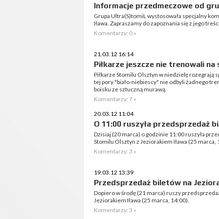
Informacje przedmeczowe od gru
Grupa Ultra(S)tomiL wystosowała specjalny kom
Iława. Zapraszamy do zapoznania się z jego treśc
Komentarzy: 0 »
21.03.12 16:14
Piłkarze jeszcze nie trenowali n
Piłkarze Stomilu Olsztyn w niedzielę rozegrają 
tej pory "biało-niebiescy" nie odbyli żadnego tr
boisku ze sztuczną murawą.
Komentarzy: 7 »
20.03.12 11:04
O 11:00 ruszyła przedsprzedaż bi
Dzisiaj (20 marca) o godzinie 11:00 ruszyła pr
Stomilu Olsztyn z Jeziorakiem Iława (25 marca, 
Komentarzy: 3 »
19.03.12 13:39
Przedsprzedaż biletów na Jezior
Dopiero w środę (21 marca) ruszy przedsprzedaż
Jeziorakiem Iława (25 marca, 14:00).
Komentarzy: 3 »