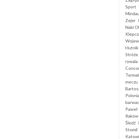
Sport
Mindau
Zejer
Naki O
Klepcz
Wojewó
Hutnik
Stróże
rywala
Concor
Termal
meczu
Bartos
Poloni
barwac
Paweł 
Raków
Śledź
Stomil 
Katow