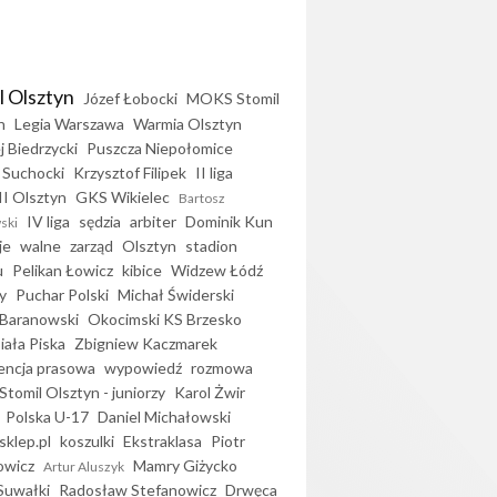
l Olsztyn
Józef Łobocki
MOKS Stomil
n
Legia Warszawa
Warmia Olsztyn
j Biedrzycki
Puszcza Niepołomice
 Suchocki
Krzysztof Filipek
II liga
II Olsztyn
GKS Wikielec
Bartosz
IV liga
sędzia
arbiter
Dominik Kun
ski
je
walne
zarząd
Olsztyn
stadion
u
Pelikan Łowicz
kibice
Widzew Łódź
y
Puchar Polski
Michał Świderski
Baranowski
Okocimski KS Brzesko
iała Piska
Zbigniew Kaczmarek
encja prasowa
wypowiedź
rozmowa
Stomil Olsztyn - juniorzy
Karol Żwir
Polska U-17
Daniel Michałowski
sklep.pl
koszulki
Ekstraklasa
Piotr
owicz
Mamry Giżycko
Artur Aluszyk
Suwałki
Radosław Stefanowicz
Drwęca