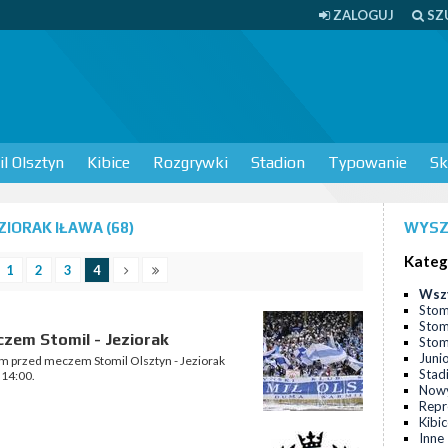
ZALOGUJ
SZ
l Olsztyn
Kibice
Rozgrywki
Stadion
Typowanie
Sk
IORAK IŁAWA (68)
WYSZ
Kateg
1
2
3
4
Wsz
Stom
Stom
czem Stomil - Jeziorak
Stomi
Juni
im przed meczem Stomil Olsztyn - Jeziorak
Stad
 14:00.
Nowy
Repr
Kibi
Inne