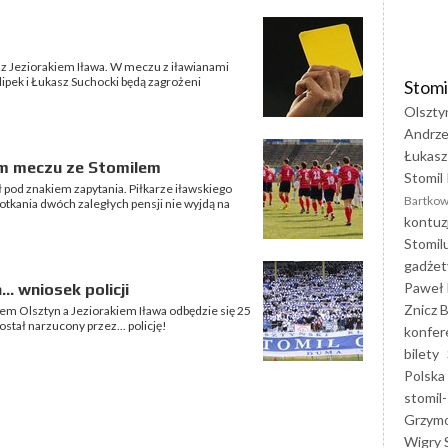
 z Jeziorakiem Iława. W meczu z iławianami
ipek i Łukasz Suchocki będą zagrożeni
Stomi
Olszty
Andrze
Łukasz
em meczu ze Stomilem
Stomil 
 pod znakiem zapytania. Piłkarze iławskiego
Bartkow
spotkania dwóch zaległych pensji nie wyjdą na
kontuz
Stomil
gadżet
Paweł 
.. wniosek policji
Znicz B
ilem Olsztyn a Jeziorakiem Iława odbędzie się 25
stał narzucony przez... policję!
konfer
bilety
Polska
stomil-
Grzym
Wigry 