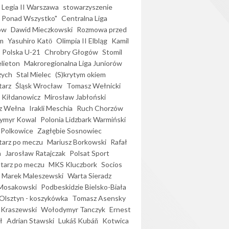
Legia II Warszawa
stowarzyszenie
l Ponad Wszystko"
Centralna Liga
ów
Dawid Mieczkowski
Rozmowa przed
m
Yasuhiro Katō
Olimpia II Elbląg
Kamil
Polska U-21
Chrobry Głogów
Stomil
elieton
Makroregionalna Liga Juniorów
zych
Stal Mielec
(S)krytym okiem
arz
Śląsk Wrocław
Tomasz Wełnicki
 Kiłdanowicz
Mirosław Jabłoński
z Wełna
Irakli Meschia
Ruch Chorzów
ymyr Kowal
Polonia Lidzbark Warmiński
 Polkowice
Zagłębie Sosnowiec
arz po meczu
Mariusz Borkowski
Rafał
a
Jarosław Ratajczak
Polsat Sport
arz po meczu
MKS Kluczbork
Socios
Marek Maleszewski
Warta Sieradz
Mosakowski
Podbeskidzie Bielsko-Biała
 Olsztyn - koszykówka
Tomasz Asensky
 Kraszewski
Wołodymyr Tanczyk
Ernest
ł
Adrian Stawski
Lukáš Kubáň
Kotwica