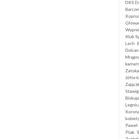
DKS Do
Barcz
Kopruc
Głowa
Wypni
Klub S
Lech
Dolcan
Mrągo
karnet
Zatoka
żółte k
Zającz
Stawig
Biskup
Legnic
Korona
kobiet
Paweł 
Ptak
Zagłęb