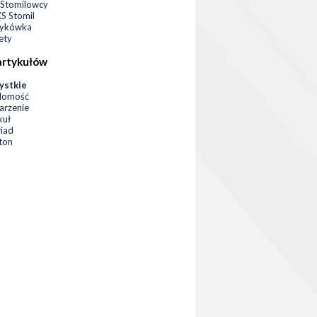
Stomilowcy
 Stomil
zykówka
ety
artykułów
ystkie
domość
rzenie
kuł
iad
eton