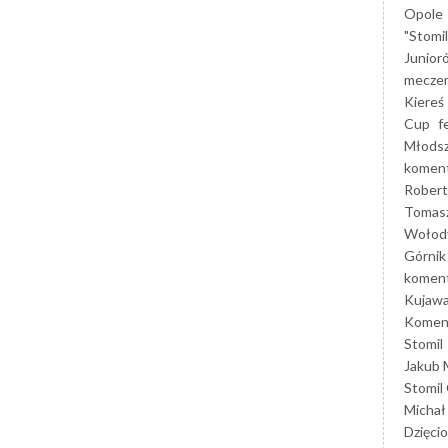
Opole
"Stomi
Junior
mecze
Kiereś
Cup
f
Młods
koment
Robert
Tomas
Wołod
Górnik
koment
Kujaw
Koment
Stomil
Jakub 
Stomil
Michał
Dzięcio