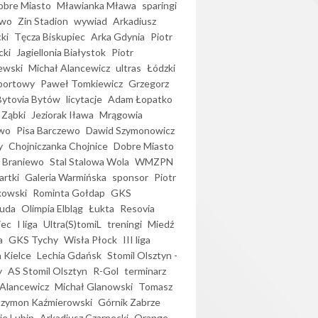
bre Miasto
Mławianka Mława
sparingi
ewo
Zin Stadion
wywiad
Arkadiusz
ki
Tęcza Biskupiec
Arka Gdynia
Piotr
cki
Jagiellonia Białystok
Piotr
ewski
Michał Alancewicz
ultras
Łódzki
portowy
Paweł Tomkiewicz
Grzegorz
Bytovia Bytów
licytacje
Adam Łopatko
 Ząbki
Jeziorak Iława
Mrągowia
wo
Pisa Barczewo
Dawid Szymonowicz
y
Chojniczanka Chojnice
Dobre Miasto
 Braniewo
Stal Stalowa Wola
WMZPN
artki
Galeria Warmińska
sponsor
Piotr
kowski
Rominta Gołdap
GKS
uda
Olimpia Elbląg
Łukta
Resovia
iec
I liga
Ultra(S)tomiL
treningi
Miedź
a
GKS Tychy
Wisła Płock
III liga
 Kielce
Lechia Gdańsk
Stomil Olsztyn -
y
AS Stomil Olsztyn
R-Gol
terminarz
Alancewicz
Michał Glanowski
Tomasz
Szymon Kaźmierowski
Górnik Zabrze
ie Lubin
Arkadiusz Czarnecki
Orange