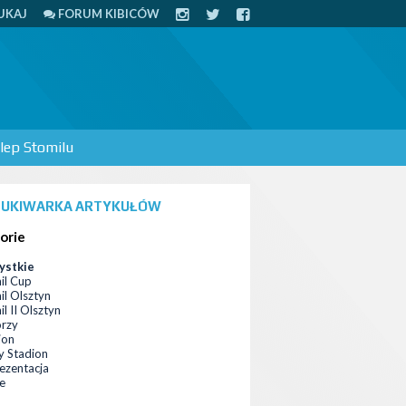
UKAJ
FORUM KIBICÓW
lep Stomilu
UKIWARKA ARTYKUŁÓW
orie
ystkie
il Cup
il Olsztyn
l II Olsztyn
orzy
ion
 Stadion
ezentacja
ce