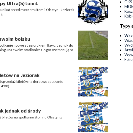
OKS 
py Ultra(S)tomiL
MOKS
unikat przed meczem Stomil Olsztyn - Jeziorak
Kos
ią.
Kobi
Typy 
Wsz
a swoim boisku
Wia
Wyda
spotkanie ligowe z Jeziorakiem Iława. Jednak do
Arty
eningu na swoim stadionie! Co gorsze trenują na
Wyw
Feli
letów na Jeziorak
zedsprzedaż biletów na derbowe spotkanie
14:00).
ak jednak od środy
 biletów na spotkanie Stomilu Olsztyn z