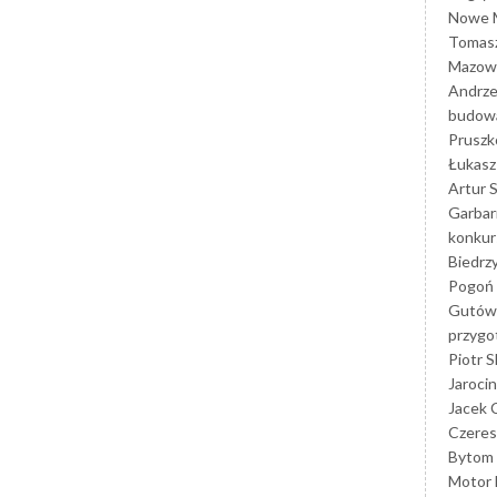
Nowe M
Tomasz
Mazowi
Andrze
budowa
Prusz
Łukasz 
Artur 
Garbar
konkur
Biedrz
Pogoń 
Gutów
przyg
Piotr S
Jarocin
Jacek 
Czeres
Bytom
Motor 