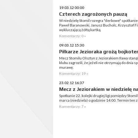
19.03.12 00:00
Czterech zagrożonych pauzą
W niedzielę Stomil rozegra "derbowe" spotkanie
Paweł Baranowski, Janusz Bucholc, Krzysztof Fil
wykluczającą żółtą kartką.
Komentarzy: 0 »
09.03.12 15:30
Piłkarze Jezioraka grożą bojkot
Mecz Stomilu Olsztyn z Jeziorakiem Iława stanął
klubu zagrozili, że jeżeli nie otrzymają do dnia 
murawę.
Komentarzy: 19 »
23.02.12 16:37
Mecz z Jeziorakiem w niedzielę na.
Spotkanie 22. kolejki drugiej ligi pomiędzy Stom
marca (niedziela) o godzinie 14:00. Termin ten zo
Komentarzy: 7 »