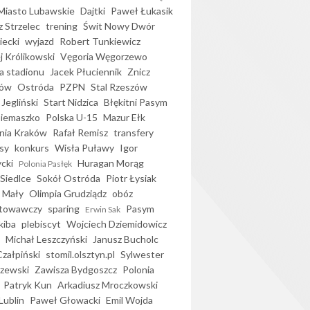
iasto Lubawskie
Dajtki
Paweł Łukasik
 Strzelec
trening
Świt Nowy Dwór
ecki
wyjazd
Robert Tunkiewicz
j Królikowski
Vęgoria Węgorzewo
 stadionu
Jacek Płuciennik
Znicz
ków
Ostróda
PZPN
Stal Rzeszów
Jegliński
Start Nidzica
Błękitni Pasym
Siemaszko
Polska U-15
Mazur Ełk
nia Kraków
Rafał Remisz
transfery
sy
konkurs
Wisła Puławy
Igor
ycki
Huragan Morąg
Polonia Pasłęk
Siedlce
Sokół Ostróda
Piotr Łysiak
 Mały
Olimpia Grudziądz
obóz
otowawczy
sparing
Pasym
Erwin Sak
kiba
plebiscyt
Wojciech Dziemidowicz
Michał Leszczyński
Janusz Bucholc
Czałpiński
stomil.olsztyn.pl
Sylwester
zewski
Zawisza Bydgoszcz
Polonia
Patryk Kun
Arkadiusz Mroczkowski
Lublin
Paweł Głowacki
Emil Wojda