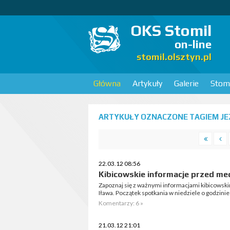
OKS Stomil
on-line
stomil.olsztyn.pl
Główna
Artykuły
Galerie
Stomi
ARTYKUŁY OZNACZONE TAGIEM JEZ
22.03.12 08:56
Kibicowskie informacje przed me
Zapoznaj się z ważnymi informacjami kibicowsk
Iława. Początek spotkania w niedziele o godzinie
Komentarzy: 6 »
21.03.12 21:01