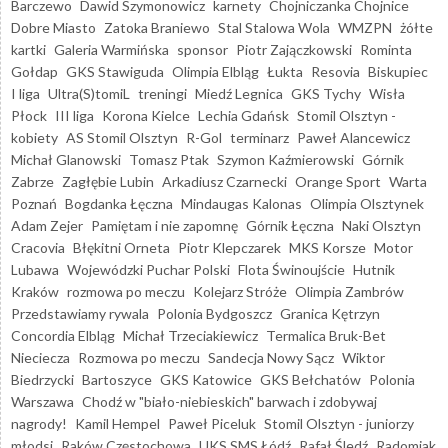
Barczewo
Dawid Szymonowicz
karnety
Chojniczanka Chojnice
Dobre Miasto
Zatoka Braniewo
Stal Stalowa Wola
WMZPN
żółte
kartki
Galeria Warmińska
sponsor
Piotr Zajączkowski
Rominta
Gołdap
GKS Stawiguda
Olimpia Elbląg
Łukta
Resovia
Biskupiec
I liga
Ultra(S)tomiL
treningi
Miedź Legnica
GKS Tychy
Wisła
Płock
III liga
Korona Kielce
Lechia Gdańsk
Stomil Olsztyn -
kobiety
AS Stomil Olsztyn
R-Gol
terminarz
Paweł Alancewicz
Michał Glanowski
Tomasz Ptak
Szymon Kaźmierowski
Górnik
Zabrze
Zagłębie Lubin
Arkadiusz Czarnecki
Orange Sport
Warta
Poznań
Bogdanka Łęczna
Mindaugas Kalonas
Olimpia Olsztynek
Adam Zejer
Pamiętam i nie zapomnę
Górnik Łęczna
Naki Olsztyn
Cracovia
Błękitni Orneta
Piotr Klepczarek
MKS Korsze
Motor
Lubawa
Wojewódzki Puchar Polski
Flota Świnoujście
Hutnik
Kraków
rozmowa po meczu
Kolejarz Stróże
Olimpia Zambrów
Przedstawiamy rywala
Polonia Bydgoszcz
Granica Kętrzyn
Concordia Elbląg
Michał Trzeciakiewicz
Termalica Bruk-Bet
Nieciecza
Rozmowa po meczu
Sandecja Nowy Sącz
Wiktor
Biedrzycki
Bartoszyce
GKS Katowice
GKS Bełchatów
Polonia
Warszawa
Chodź w "biało-niebieskich" barwach i zdobywaj
nagrody!
Kamil Hempel
Paweł Piceluk
Stomil Olsztyn - juniorzy
młodsi
Raków Częstochowa
UKS SMS Łódź
Rafał Śledź
Radomiak