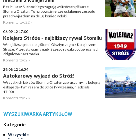
meczem z Kolejarzem
Bez Łukasz Suchockiego zagrają w Stróżach piłkarze
Stomilu Olsztyn. To najpoważniejsze osłabienie zespołu
przed wyjazdem na drugi koniec Polski.
Komentarzy: 22 »
06.09.12 17:00
Kolejarz Stróże - najbliższy rywal Stomilu
W najbliższą niedzielę Stomil Olsztyn zagra z Kolejarzem
Stróże. Przedstawiamy najbliższego rywala podopiecznych
Zbigniewa Kaczmarka.
Komentarzy: 2 »
29.08.12 16:54
Autokarowy wyjazd do Stróż!
Wszystkich kibiców Stomilu Olsztyn zapraszamy na kolejną
eskapadę - tym razem do Stróż (9 września, niedziela,
17:00).
Komentarzy: 7 »
WYSZUKIWARKA ARTYKUŁÓW
Kategorie
Wszystkie