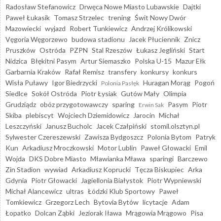
Radosław Stefanowicz
Drwęca Nowe Miasto Lubawskie
Dajtki
Paweł Łukasik
Tomasz Strzelec
trening
Świt Nowy Dwór
Mazowiecki
wyjazd
Robert Tunkiewicz
Andrzej Królikowski
Vęgoria Węgorzewo
budowa stadionu
Jacek Płuciennik
Znicz
Pruszków
Ostróda
PZPN
Stal Rzeszów
Łukasz Jegliński
Start
Nidzica
Błękitni Pasym
Artur Siemaszko
Polska U-15
Mazur Ełk
Garbarnia Kraków
Rafał Remisz
transfery
konkursy
konkurs
Wisła Puławy
Igor Biedrzycki
Huragan Morąg
Pogoń
Polonia Pasłęk
Siedlce
Sokół Ostróda
Piotr Łysiak
Gutów Mały
Olimpia
Grudziądz
obóz przygotowawczy
sparing
Pasym
Piotr
Erwin Sak
Skiba
plebiscyt
Wojciech Dziemidowicz
Jarocin
Michał
Leszczyński
Janusz Bucholc
Jacek Czałpiński
stomil.olsztyn.pl
Sylwester Czereszewski
Zawisza Bydgoszcz
Polonia Bytom
Patryk
Kun
Arkadiusz Mroczkowski
Motor Lublin
Paweł Głowacki
Emil
Wojda
DKS Dobre Miasto
Mławianka Mława
sparingi
Barczewo
Zin Stadion
wywiad
Arkadiusz Koprucki
Tęcza Biskupiec
Arka
Gdynia
Piotr Głowacki
Jagiellonia Białystok
Piotr Wypniewski
Michał Alancewicz
ultras
Łódzki Klub Sportowy
Paweł
Tomkiewicz
Grzegorz Lech
Bytovia Bytów
licytacje
Adam
Łopatko
Dolcan Ząbki
Jeziorak Iława
Mrągowia Mrągowo
Pisa