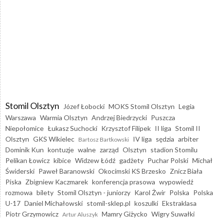
Stomil Olsztyn
Józef Łobocki
MOKS Stomil Olsztyn
Legia
Warszawa
Warmia Olsztyn
Andrzej Biedrzycki
Puszcza
Niepołomice
Łukasz Suchocki
Krzysztof Filipek
II liga
Stomil II
Olsztyn
GKS Wikielec
IV liga
sędzia
arbiter
Bartosz Bartkowski
Dominik Kun
kontuzje
walne
zarząd
Olsztyn
stadion Stomilu
Pelikan Łowicz
kibice
Widzew Łódź
gadżety
Puchar Polski
Michał
Świderski
Paweł Baranowski
Okocimski KS Brzesko
Znicz Biała
Piska
Zbigniew Kaczmarek
konferencja prasowa
wypowiedź
rozmowa
bilety
Stomil Olsztyn - juniorzy
Karol Żwir
Polska
Polska
U-17
Daniel Michałowski
stomil-sklep.pl
koszulki
Ekstraklasa
Piotr Grzymowicz
Mamry Giżycko
Wigry Suwałki
Artur Aluszyk