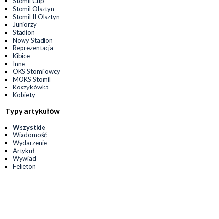
Stomil Cup
Stomil Olsztyn
Stomil II Olsztyn
Juniorzy
Stadion
Nowy Stadion
Reprezentacja
Kibice
Inne
OKS Stomilowcy
MOKS Stomil
Koszykówka
Kobiety
Typy artykułów
Wszystkie
Wiadomość
Wydarzenie
Artykuł
Wywiad
Felieton