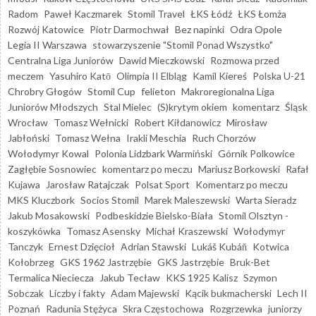
Radom
Paweł Kaczmarek
Stomil Travel
ŁKS Łódź
ŁKS Łomża
Rozwój Katowice
Piotr Darmochwał
Bez napinki
Odra Opole
Legia II Warszawa
stowarzyszenie "Stomil Ponad Wszystko"
Centralna Liga Juniorów
Dawid Mieczkowski
Rozmowa przed
meczem
Yasuhiro Katō
Olimpia II Elbląg
Kamil Kiereś
Polska U-21
Chrobry Głogów
Stomil Cup
felieton
Makroregionalna Liga
Juniorów Młodszych
Stal Mielec
(S)krytym okiem
komentarz
Śląsk
Wrocław
Tomasz Wełnicki
Robert Kiłdanowicz
Mirosław
Jabłoński
Tomasz Wełna
Irakli Meschia
Ruch Chorzów
Wołodymyr Kowal
Polonia Lidzbark Warmiński
Górnik Polkowice
Zagłębie Sosnowiec
komentarz po meczu
Mariusz Borkowski
Rafał
Kujawa
Jarosław Ratajczak
Polsat Sport
Komentarz po meczu
MKS Kluczbork
Socios Stomil
Marek Maleszewski
Warta Sieradz
Jakub Mosakowski
Podbeskidzie Bielsko-Biała
Stomil Olsztyn -
koszykówka
Tomasz Asensky
Michał Kraszewski
Wołodymyr
Tanczyk
Ernest Dzięcioł
Adrian Stawski
Lukáš Kubáň
Kotwica
Kołobrzeg
GKS 1962 Jastrzębie
GKS Jastrzębie
Bruk-Bet
Termalica Nieciecza
Jakub Tecław
KKS 1925 Kalisz
Szymon
Sobczak
Liczby i fakty
Adam Majewski
Kącik bukmacherski
Lech II
Poznań
Radunia Stężyca
Skra Częstochowa
Rozgrzewka
juniorzy