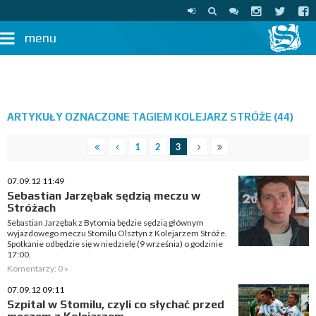
menu
ARTYKUŁY OZNACZONE TAGIEM KOLEJARZ STRÓŻE (44)
1
2
3
07.09.12 11:49
Sebastian Jarzębak sędzią meczu w
Stróżach
Sebastian Jarzębak z Bytomia będzie sędzią głównym
wyjazdowego meczu Stomilu Olsztyn z Kolejarzem Stróże.
Spotkanie odbędzie się w niedzielę (9 września) o godzinie
17:00.
Komentarzy: 0 »
07.09.12 09:11
Szpital w Stomilu, czyli co słychać przed