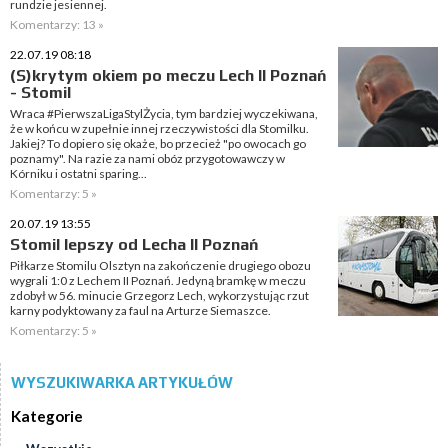
rundzie jesiennej.
Komentarzy: 13 »
22.07.19 08:18
(S)krytym okiem po meczu Lech II Poznań
- Stomil
Wraca #PierwszaLigaStylŻycia, tym bardziej wyczekiwana,
że w końcu w zupełnie innej rzeczywistości dla Stomilku.
Jakiej? To dopiero się okaże, bo przecież "po owocach go
poznamy". Na razie za nami obóz przygotowawczy w
Kórniku i ostatni sparing...
Komentarzy: 5 »
20.07.19 13:55
Stomil lepszy od Lecha II Poznań
Piłkarze Stomilu Olsztyn na zakończenie drugiego obozu
wygrali 1:0 z Lechem II Poznań. Jedyną bramkę w meczu
zdobył w 56. minucie Grzegorz Lech, wykorzystując rzut
karny podyktowany za faul na Arturze Siemaszce.
Komentarzy: 5 »
WYSZUKIWARKA ARTYKUŁÓW
Kategorie