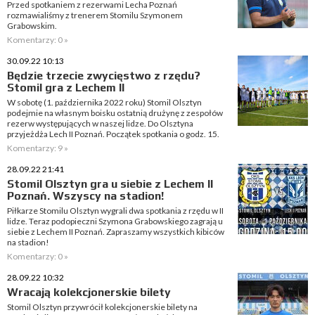
Przed spotkaniem z rezerwami Lecha Poznań
rozmawialiśmy z trenerem Stomilu Szymonem
Grabowskim.
Komentarzy: 0 »
30.09.22 10:13
Będzie trzecie zwycięstwo z rzędu?
Stomil gra z Lechem II
W sobotę (1. października 2022 roku) Stomil Olsztyn
podejmie na własnym boisku ostatnią drużynę z zespołów
rezerw występujących w naszej lidze. Do Olsztyna
przyjeżdża Lech II Poznań. Początek spotkania o godz. 15.
Komentarzy: 9 »
28.09.22 21:41
Stomil Olsztyn gra u siebie z Lechem II
Poznań. Wszyscy na stadion!
Piłkarze Stomilu Olsztyn wygrali dwa spotkania z rzędu w II
lidze. Teraz podopieczni Szymona Grabowskiego zagrają u
siebie z Lechem II Poznań. Zapraszamy wszystkich kibiców
na stadion!
Komentarzy: 0 »
28.09.22 10:32
Wracają kolekcjonerskie bilety
Stomil Olsztyn przywrócił kolekcjonerskie bilety na