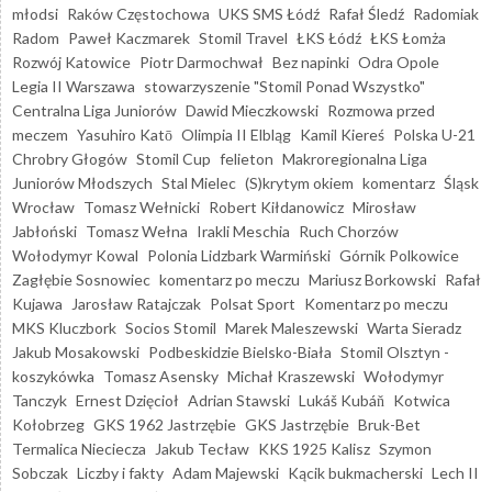
młodsi
Raków Częstochowa
UKS SMS Łódź
Rafał Śledź
Radomiak
Radom
Paweł Kaczmarek
Stomil Travel
ŁKS Łódź
ŁKS Łomża
Rozwój Katowice
Piotr Darmochwał
Bez napinki
Odra Opole
Legia II Warszawa
stowarzyszenie "Stomil Ponad Wszystko"
Centralna Liga Juniorów
Dawid Mieczkowski
Rozmowa przed
meczem
Yasuhiro Katō
Olimpia II Elbląg
Kamil Kiereś
Polska U-21
Chrobry Głogów
Stomil Cup
felieton
Makroregionalna Liga
Juniorów Młodszych
Stal Mielec
(S)krytym okiem
komentarz
Śląsk
Wrocław
Tomasz Wełnicki
Robert Kiłdanowicz
Mirosław
Jabłoński
Tomasz Wełna
Irakli Meschia
Ruch Chorzów
Wołodymyr Kowal
Polonia Lidzbark Warmiński
Górnik Polkowice
Zagłębie Sosnowiec
komentarz po meczu
Mariusz Borkowski
Rafał
Kujawa
Jarosław Ratajczak
Polsat Sport
Komentarz po meczu
MKS Kluczbork
Socios Stomil
Marek Maleszewski
Warta Sieradz
Jakub Mosakowski
Podbeskidzie Bielsko-Biała
Stomil Olsztyn -
koszykówka
Tomasz Asensky
Michał Kraszewski
Wołodymyr
Tanczyk
Ernest Dzięcioł
Adrian Stawski
Lukáš Kubáň
Kotwica
Kołobrzeg
GKS 1962 Jastrzębie
GKS Jastrzębie
Bruk-Bet
Termalica Nieciecza
Jakub Tecław
KKS 1925 Kalisz
Szymon
Sobczak
Liczby i fakty
Adam Majewski
Kącik bukmacherski
Lech II