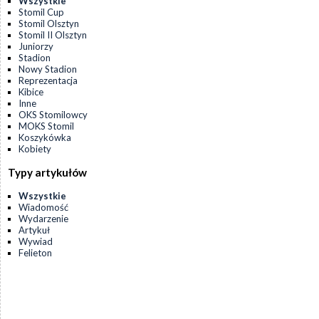
Wszystkie
Stomil Cup
Stomil Olsztyn
Stomil II Olsztyn
Juniorzy
Stadion
Nowy Stadion
Reprezentacja
Kibice
Inne
OKS Stomilowcy
MOKS Stomil
Koszykówka
Kobiety
Typy artykułów
Wszystkie
Wiadomość
Wydarzenie
Artykuł
Wywiad
Felieton