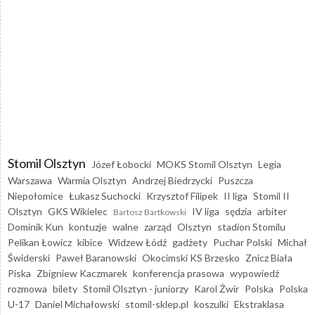
Stomil Olsztyn
Józef Łobocki
MOKS Stomil Olsztyn
Legia
Warszawa
Warmia Olsztyn
Andrzej Biedrzycki
Puszcza
Niepołomice
Łukasz Suchocki
Krzysztof Filipek
II liga
Stomil II
Olsztyn
GKS Wikielec
IV liga
sędzia
arbiter
Bartosz Bartkowski
Dominik Kun
kontuzje
walne
zarząd
Olsztyn
stadion Stomilu
Pelikan Łowicz
kibice
Widzew Łódź
gadżety
Puchar Polski
Michał
Świderski
Paweł Baranowski
Okocimski KS Brzesko
Znicz Biała
Piska
Zbigniew Kaczmarek
konferencja prasowa
wypowiedź
rozmowa
bilety
Stomil Olsztyn - juniorzy
Karol Żwir
Polska
Polska
U-17
Daniel Michałowski
stomil-sklep.pl
koszulki
Ekstraklasa