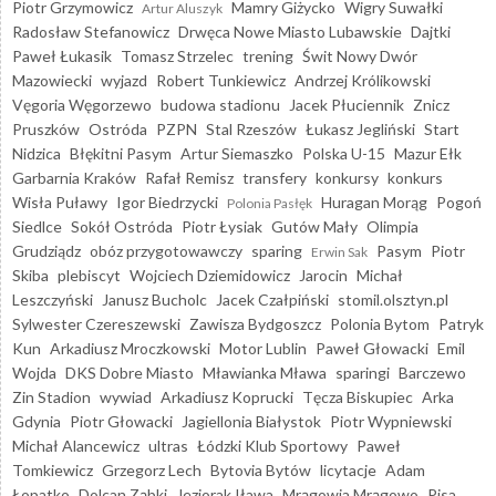
Piotr Grzymowicz
Mamry Giżycko
Wigry Suwałki
Artur Aluszyk
Radosław Stefanowicz
Drwęca Nowe Miasto Lubawskie
Dajtki
Paweł Łukasik
Tomasz Strzelec
trening
Świt Nowy Dwór
Mazowiecki
wyjazd
Robert Tunkiewicz
Andrzej Królikowski
Vęgoria Węgorzewo
budowa stadionu
Jacek Płuciennik
Znicz
Pruszków
Ostróda
PZPN
Stal Rzeszów
Łukasz Jegliński
Start
Nidzica
Błękitni Pasym
Artur Siemaszko
Polska U-15
Mazur Ełk
Garbarnia Kraków
Rafał Remisz
transfery
konkursy
konkurs
Wisła Puławy
Igor Biedrzycki
Huragan Morąg
Pogoń
Polonia Pasłęk
Siedlce
Sokół Ostróda
Piotr Łysiak
Gutów Mały
Olimpia
Grudziądz
obóz przygotowawczy
sparing
Pasym
Piotr
Erwin Sak
Skiba
plebiscyt
Wojciech Dziemidowicz
Jarocin
Michał
Leszczyński
Janusz Bucholc
Jacek Czałpiński
stomil.olsztyn.pl
Sylwester Czereszewski
Zawisza Bydgoszcz
Polonia Bytom
Patryk
Kun
Arkadiusz Mroczkowski
Motor Lublin
Paweł Głowacki
Emil
Wojda
DKS Dobre Miasto
Mławianka Mława
sparingi
Barczewo
Zin Stadion
wywiad
Arkadiusz Koprucki
Tęcza Biskupiec
Arka
Gdynia
Piotr Głowacki
Jagiellonia Białystok
Piotr Wypniewski
Michał Alancewicz
ultras
Łódzki Klub Sportowy
Paweł
Tomkiewicz
Grzegorz Lech
Bytovia Bytów
licytacje
Adam
Łopatko
Dolcan Ząbki
Jeziorak Iława
Mrągowia Mrągowo
Pisa