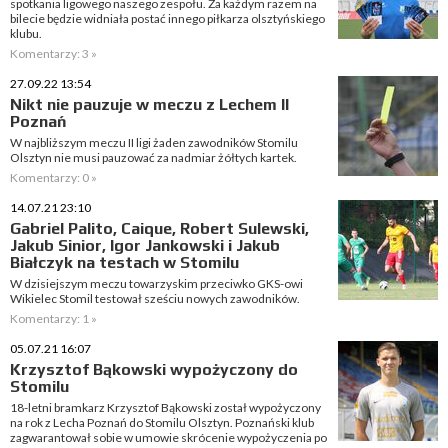
spotkania ligowego naszego zespołu. Za każdym razem na
bilecie będzie widniała postać innego piłkarza olsztyńskiego
klubu.
Komentarzy: 3 »
27.09.22 13:54
Nikt nie pauzuje w meczu z Lechem II
Poznań
W najbliższym meczu II ligi żaden zawodników Stomilu
Olsztyn nie musi pauzować za nadmiar żółtych kartek.
Komentarzy: 0 »
14.07.21 23:10
Gabriel Palito, Caique, Robert Sulewski,
Jakub Sinior, Igor Jankowski i Jakub
Białczyk na testach w Stomilu
W dzisiejszym meczu towarzyskim przeciwko GKS-owi
Wikielec Stomil testował sześciu nowych zawodników.
Komentarzy: 1 »
05.07.21 16:07
Krzysztof Bąkowski wypożyczony do
Stomilu
18-letni bramkarz Krzysztof Bąkowski został wypożyczony
na rok z Lecha Poznań do Stomilu Olsztyn. Poznański klub
zagwarantował sobie w umowie skrócenie wypożyczenia po