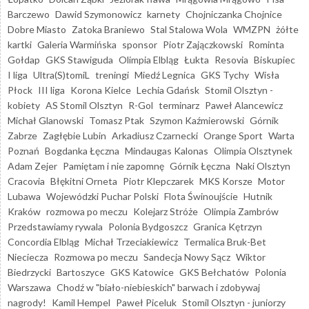
Barczewo
Dawid Szymonowicz
karnety
Chojniczanka Chojnice
Dobre Miasto
Zatoka Braniewo
Stal Stalowa Wola
WMZPN
żółte
kartki
Galeria Warmińska
sponsor
Piotr Zajączkowski
Rominta
Gołdap
GKS Stawiguda
Olimpia Elbląg
Łukta
Resovia
Biskupiec
I liga
Ultra(S)tomiL
treningi
Miedź Legnica
GKS Tychy
Wisła
Płock
III liga
Korona Kielce
Lechia Gdańsk
Stomil Olsztyn -
kobiety
AS Stomil Olsztyn
R-Gol
terminarz
Paweł Alancewicz
Michał Glanowski
Tomasz Ptak
Szymon Kaźmierowski
Górnik
Zabrze
Zagłębie Lubin
Arkadiusz Czarnecki
Orange Sport
Warta
Poznań
Bogdanka Łęczna
Mindaugas Kalonas
Olimpia Olsztynek
Adam Zejer
Pamiętam i nie zapomnę
Górnik Łęczna
Naki Olsztyn
Cracovia
Błękitni Orneta
Piotr Klepczarek
MKS Korsze
Motor
Lubawa
Wojewódzki Puchar Polski
Flota Świnoujście
Hutnik
Kraków
rozmowa po meczu
Kolejarz Stróże
Olimpia Zambrów
Przedstawiamy rywala
Polonia Bydgoszcz
Granica Kętrzyn
Concordia Elbląg
Michał Trzeciakiewicz
Termalica Bruk-Bet
Nieciecza
Rozmowa po meczu
Sandecja Nowy Sącz
Wiktor
Biedrzycki
Bartoszyce
GKS Katowice
GKS Bełchatów
Polonia
Warszawa
Chodź w "biało-niebieskich" barwach i zdobywaj
nagrody!
Kamil Hempel
Paweł Piceluk
Stomil Olsztyn - juniorzy