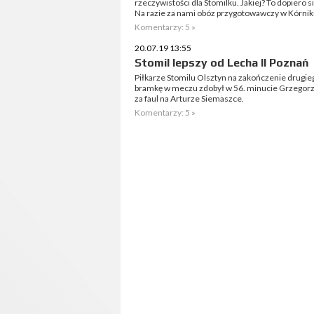
rzeczywistości dla Stomilku. Jakiej? To dopiero 
Na razie za nami obóz przygotowawczy w Kórniku i
Komentarzy: 5 »
20.07.19 13:55
Stomil lepszy od Lecha II Poznań
Piłkarze Stomilu Olsztyn na zakończenie drugie
bramkę w meczu zdobył w 56. minucie Grzegorz
za faul na Arturze Siemaszce.
Komentarzy: 5 »