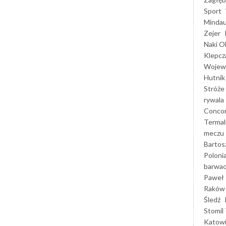
Sport
Mindau
Zejer
Naki O
Klepcz
Wojewó
Hutnik
Stróże
rywala
Concor
Termal
meczu
Bartos
Poloni
barwac
Paweł 
Raków
Śledź
Stomil 
Katow