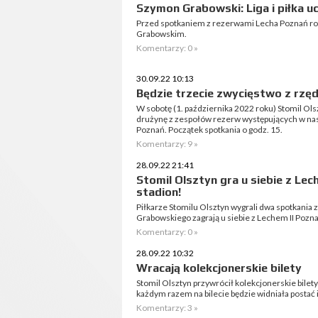
Szymon Grabowski: Liga i piłka u
Przed spotkaniem z rezerwami Lecha Poznań r
Grabowskim.
Komentarzy: 0 »
30.09.22 10:13
Będzie trzecie zwycięstwo z rzęd
W sobotę (1. października 2022 roku) Stomil Ol
drużynę z zespołów rezerw występujących w nasz
Poznań. Początek spotkania o godz. 15.
Komentarzy: 9 »
28.09.22 21:41
Stomil Olsztyn gra u siebie z Le
stadion!
Piłkarze Stomilu Olsztyn wygrali dwa spotkania z
Grabowskiego zagrają u siebie z Lechem II Pozn
Komentarzy: 0 »
28.09.22 10:32
Wracają kolekcjonerskie bilety
Stomil Olsztyn przywrócił kolekcjonerskie bilet
każdym razem na bilecie będzie widniała postać 
Komentarzy: 3 »