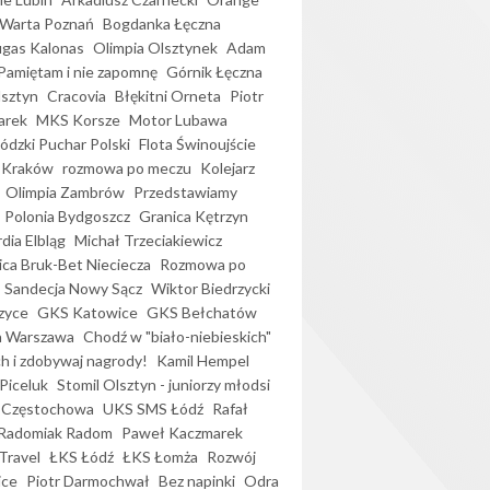
Warta Poznań
Bogdanka Łęczna
gas Kalonas
Olimpia Olsztynek
Adam
Pamiętam i nie zapomnę
Górnik Łęczna
lsztyn
Cracovia
Błękitni Orneta
Piotr
arek
MKS Korsze
Motor Lubawa
dzki Puchar Polski
Flota Świnoujście
 Kraków
rozmowa po meczu
Kolejarz
Olimpia Zambrów
Przedstawiamy
Polonia Bydgoszcz
Granica Kętrzyn
dia Elbląg
Michał Trzeciakiewicz
ica Bruk-Bet Nieciecza
Rozmowa po
Sandecja Nowy Sącz
Wiktor Biedrzycki
zyce
GKS Katowice
GKS Bełchatów
a Warszawa
Chodź w "biało-niebieskich"
h i zdobywaj nagrody!
Kamil Hempel
Piceluk
Stomil Olsztyn - juniorzy młodsi
 Częstochowa
UKS SMS Łódź
Rafał
Radomiak Radom
Paweł Kaczmarek
Travel
ŁKS Łódź
ŁKS Łomża
Rozwój
ice
Piotr Darmochwał
Bez napinki
Odra