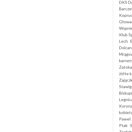
DKS Do
Barcz
Kopruc
Głowa
Wypni
Klub S
Lech
Dolcan
Mrągo
karnet
Zatoka
żółte k
Zającz
Stawig
Biskup
Legnic
Korona
kobiet
Paweł 
Ptak
Zagłęb