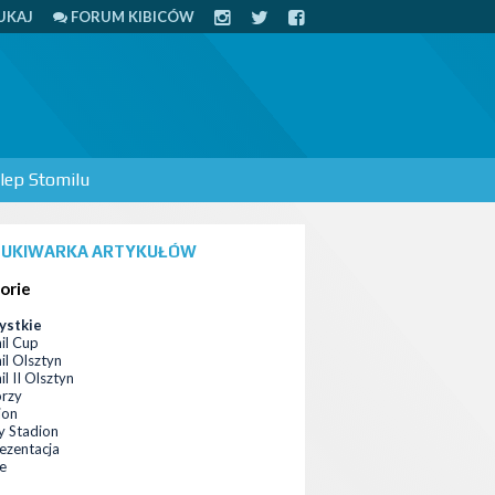
UKAJ
FORUM KIBICÓW
lep Stomilu
UKIWARKA ARTYKUŁÓW
orie
ystkie
il Cup
il Olsztyn
l II Olsztyn
orzy
ion
 Stadion
ezentacja
ce