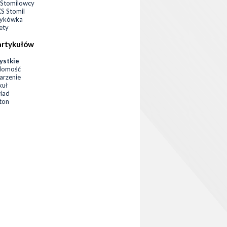
Stomilowcy
 Stomil
zykówka
ety
artykułów
ystkie
domość
rzenie
kuł
iad
eton