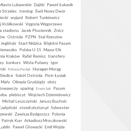
iasto Lubawskie
Dajtki
Paweł Łukasik
 Strzelec
trening
Świt Nowy Dwór
ecki
wyjazd
Robert Tunkiewicz
j Królikowski
Vęgoria Węgorzewo
 stadionu
Jacek Płuciennik
Znicz
ków
Ostróda
PZPN
Stal Rzeszów
Jegliński
Start Nidzica
Błękitni Pasym
Siemaszko
Polska U-15
Mazur Ełk
nia Kraków
Rafał Remisz
transfery
sy
konkurs
Wisła Puławy
Igor
ycki
Huragan Morąg
Polonia Pasłęk
Siedlce
Sokół Ostróda
Piotr Łysiak
 Mały
Olimpia Grudziądz
obóz
otowawczy
sparing
Pasym
Erwin Sak
kiba
plebiscyt
Wojciech Dziemidowicz
Michał Leszczyński
Janusz Bucholc
Czałpiński
stomil.olsztyn.pl
Sylwester
zewski
Zawisza Bydgoszcz
Polonia
Patryk Kun
Arkadiusz Mroczkowski
Lublin
Paweł Głowacki
Emil Wojda