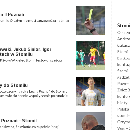
m II Poznań
Stomilu Olsztyn nie musi pauzować za nadmiar
Stomi
Olszty
Andrze
Łukasz
ewski, Jakub Sinior, Igor
Stomil 
stach w Stomilu
Bartkow
S-owi Wikielec Stomil testował sześciu
kontuz
Stomil
gadżet
Paweł 
y do Stomilu
Znicz B
pożyczony na rok z Lecha Poznań do Stomilu
 umowie skrócenie wypożyczenia po rundzie
konfer
bilety
Polska
stomil-
 Poznań - Stomil
Grzym
zekiwana, że w końcu w zupełnie innej
Wigry 