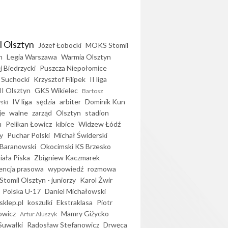
l Olsztyn
Józef Łobocki
MOKS Stomil
n
Legia Warszawa
Warmia Olsztyn
j Biedrzycki
Puszcza Niepołomice
 Suchocki
Krzysztof Filipek
II liga
II Olsztyn
GKS Wikielec
Bartosz
IV liga
sędzia
arbiter
Dominik Kun
ski
je
walne
zarząd
Olsztyn
stadion
u
Pelikan Łowicz
kibice
Widzew Łódź
y
Puchar Polski
Michał Świderski
Baranowski
Okocimski KS Brzesko
iała Piska
Zbigniew Kaczmarek
encja prasowa
wypowiedź
rozmowa
Stomil Olsztyn - juniorzy
Karol Żwir
Polska U-17
Daniel Michałowski
sklep.pl
koszulki
Ekstraklasa
Piotr
owicz
Mamry Giżycko
Artur Aluszyk
Suwałki
Radosław Stefanowicz
Drwęca