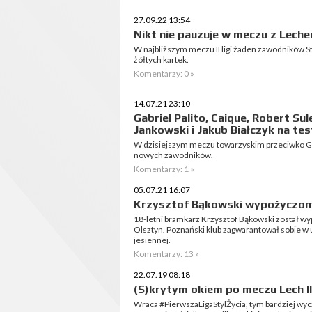
27.09.22 13:54
Nikt nie pauzuje w meczu z Leche
W najbliższym meczu II ligi żaden zawodników 
żółtych kartek.
Komentarzy: 0 »
14.07.21 23:10
Gabriel Palito, Caique, Robert Sul
Jankowski i Jakub Białczyk na te
W dzisiejszym meczu towarzyskim przeciwko GK
nowych zawodników.
Komentarzy: 1 »
05.07.21 16:07
Krzysztof Bąkowski wypożyczon
18-letni bramkarz Krzysztof Bąkowski został wy
Olsztyn. Poznański klub zagwarantował sobie w
jesiennej.
Komentarzy: 13 »
22.07.19 08:18
(S)krytym okiem po meczu Lech II
Wraca #PierwszaLigaStylŻycia, tym bardziej wyc