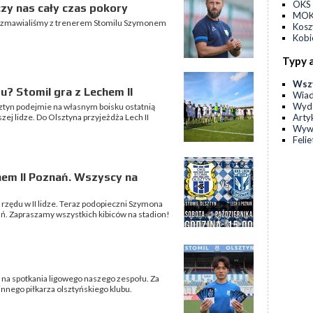
OKS 
czy nas cały czas pokory
MOKS
ozmawialiśmy z trenerem Stomilu Szymonem
Kos
Kobi
Typy 
Wsz
u? Stomil gra z Lechem II
Wia
Wyda
sztyn podejmie na własnym boisku ostatnią
Arty
ej lidze. Do Olsztyna przyjeżdża Lech II
Wyw
Feli
chem II Poznań. Wszyscy na
 rzędu w II lidze. Teraz podopieczni Szymona
ań. Zapraszamy wszystkich kibiców na stadion!
y na spotkania ligowego naszego zespołu. Za
innego piłkarza olsztyńskiego klubu.