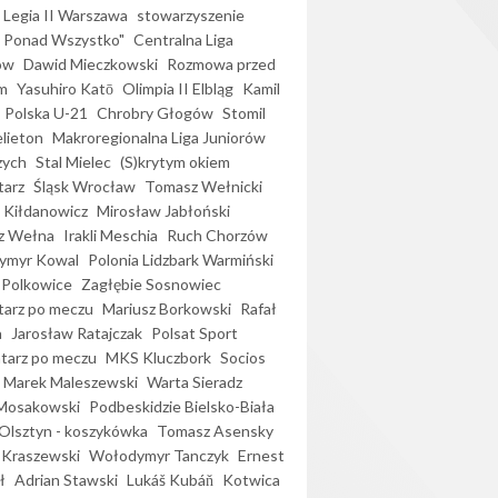
Legia II Warszawa
stowarzyszenie
l Ponad Wszystko"
Centralna Liga
ów
Dawid Mieczkowski
Rozmowa przed
m
Yasuhiro Katō
Olimpia II Elbląg
Kamil
Polska U-21
Chrobry Głogów
Stomil
elieton
Makroregionalna Liga Juniorów
zych
Stal Mielec
(S)krytym okiem
arz
Śląsk Wrocław
Tomasz Wełnicki
 Kiłdanowicz
Mirosław Jabłoński
z Wełna
Irakli Meschia
Ruch Chorzów
ymyr Kowal
Polonia Lidzbark Warmiński
 Polkowice
Zagłębie Sosnowiec
arz po meczu
Mariusz Borkowski
Rafał
a
Jarosław Ratajczak
Polsat Sport
arz po meczu
MKS Kluczbork
Socios
Marek Maleszewski
Warta Sieradz
Mosakowski
Podbeskidzie Bielsko-Biała
 Olsztyn - koszykówka
Tomasz Asensky
 Kraszewski
Wołodymyr Tanczyk
Ernest
ł
Adrian Stawski
Lukáš Kubáň
Kotwica