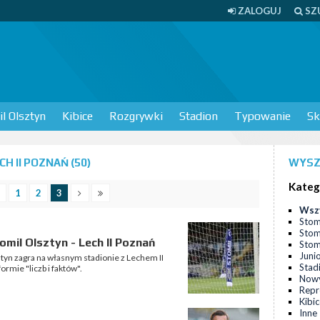
ZALOGUJ
SZ
l Olsztyn
Kibice
Rozgrywki
Stadion
Typowanie
Sk
 II POZNAŃ (50)
WYSZ
Kateg
1
2
3
Wsz
Stom
Stom
omil Olsztyn - Lech II Poznań
Stomi
Juni
ztyn zagra na własnym stadionie z Lechem II
Stad
rmie "liczb i faktów".
Nowy
Repr
Kibi
Inne