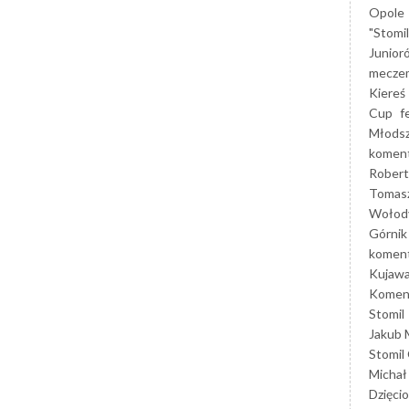
Opole
"Stomi
Junior
mecze
Kiereś
Cup
f
Młods
koment
Robert
Tomas
Wołod
Górnik
koment
Kujaw
Koment
Stomil
Jakub 
Stomil
Michał
Dzięcio