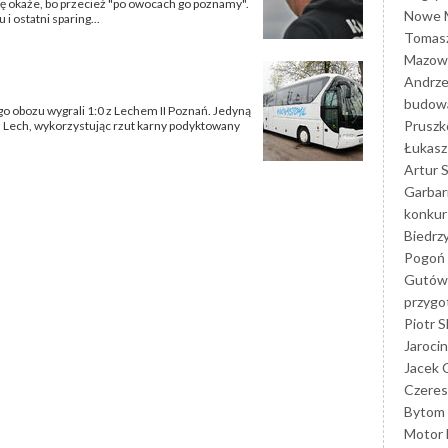
się okaże, bo przecież "po owocach go poznamy".
Nowe M
 ostatni sparing...
Tomasz
Mazowi
Andrze
budowa
go obozu wygrali 1:0 z Lechem II Poznań. Jedyną
Prusz
 Lech, wykorzystując rzut karny podyktowany
Łukasz 
Artur 
Garbar
konkur
Biedrz
Pogoń 
Gutów
przyg
Piotr S
Jarocin
Jacek 
Czeres
Bytom
Motor 