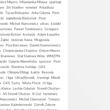
bre Miasto
Mławianka Mława
sparingi
ewo
Zin Stadion
wywiad
Arkadiusz
ki
Tęcza Biskupiec
Arka Gdynia
Piotr
cki
Jagiellonia Białystok
Piotr
ewski
Michał Alancewicz
ultras
Łódzki
portowy
Paweł Tomkiewicz
Grzegorz
Bytovia Bytów
licytacje
Adam Łopatko
 Ząbki
Jeziorak Iława
Mrągowia
wo
Pisa Barczewo
Dawid Szymonowicz
y
Chojniczanka Chojnice
Dobre Miasto
 Braniewo
Stal Stalowa Wola
WMZPN
artki
Galeria Warmińska
sponsor
Piotr
kowski
Rominta Gołdap
GKS
uda
Olimpia Elbląg
Łukta
Resovia
iec
I liga
Ultra(S)tomiL
treningi
Miedź
a
GKS Tychy
Wisła Płock
III liga
 Kielce
Lechia Gdańsk
Stomil Olsztyn -
y
AS Stomil Olsztyn
R-Gol
terminarz
Alancewicz
Michał Glanowski
Tomasz
Szymon Kaźmierowski
Górnik Zabrze
ie Lubin
Arkadiusz Czarnecki
Orange