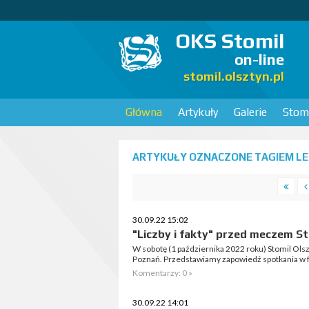
OKS Stomil
on-line
stomil.olsztyn.pl
Główna
Artykuły
Galerie
Stomi
ARTYKUŁY OZNACZONE TAGIEM LECH
30.09.22 15:02
"Liczby i fakty" przed meczem St
W sobotę (1 października 2022 roku) Stomil Ols
Poznań. Przedstawiamy zapowiedź spotkania w fo
Komentarzy: 0 »
30.09.22 14:01