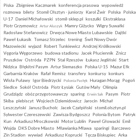
Piska
Zbigniew Kaczmarek
konferencja prasowa
wypowiedź
rozmowa
bilety
Stomil Olsztyn - juniorzy
Karol Żwir
Polska
Polska
U-17
Daniel Michałowski
stomil-sklep.pl
koszulki
Ekstraklasa
Piotr Grzymowicz
Mamry Giżycko
Wigry Suwałki
Artur Aluszyk
Radosław Stefanowicz
Drwęca Nowe Miasto Lubawskie
Dajtki
Paweł Łukasik
Tomasz Strzelec
trening
Świt Nowy Dwór
Mazowiecki
wyjazd
Robert Tunkiewicz
Andrzej Królikowski
Vęgoria Węgorzewo
budowa stadionu
Jacek Płuciennik
Znicz
Pruszków
Ostróda
PZPN
Stal Rzeszów
Łukasz Jegliński
Start
Nidzica
Błękitni Pasym
Artur Siemaszko
Polska U-15
Mazur Ełk
Garbarnia Kraków
Rafał Remisz
transfery
konkursy
konkurs
Wisła Puławy
Igor Biedrzycki
Huragan Morąg
Pogoń
Polonia Pasłęk
Siedlce
Sokół Ostróda
Piotr Łysiak
Gutów Mały
Olimpia
Grudziądz
obóz przygotowawczy
sparing
Pasym
Piotr
Erwin Sak
Skiba
plebiscyt
Wojciech Dziemidowicz
Jarocin
Michał
Leszczyński
Janusz Bucholc
Jacek Czałpiński
stomil.olsztyn.pl
Sylwester Czereszewski
Zawisza Bydgoszcz
Polonia Bytom
Patryk
Kun
Arkadiusz Mroczkowski
Motor Lublin
Paweł Głowacki
Emil
Wojda
DKS Dobre Miasto
Mławianka Mława
sparingi
Barczewo
Zin Stadion
wywiad
Arkadiusz Koprucki
Tęcza Biskupiec
Arka