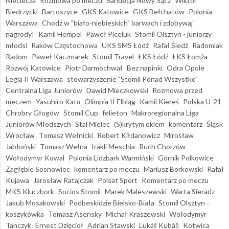
Nieciecza
Rozmowa po meczu
Sandecja Nowy Sącz
Wiktor
Biedrzycki
Bartoszyce
GKS Katowice
GKS Bełchatów
Polonia
Warszawa
Chodź w "biało-niebieskich" barwach i zdobywaj
nagrody!
Kamil Hempel
Paweł Piceluk
Stomil Olsztyn - juniorzy
młodsi
Raków Częstochowa
UKS SMS Łódź
Rafał Śledź
Radomiak
Radom
Paweł Kaczmarek
Stomil Travel
ŁKS Łódź
ŁKS Łomża
Rozwój Katowice
Piotr Darmochwał
Bez napinki
Odra Opole
Legia II Warszawa
stowarzyszenie "Stomil Ponad Wszystko"
Centralna Liga Juniorów
Dawid Mieczkowski
Rozmowa przed
meczem
Yasuhiro Katō
Olimpia II Elbląg
Kamil Kiereś
Polska U-21
Chrobry Głogów
Stomil Cup
felieton
Makroregionalna Liga
Juniorów Młodszych
Stal Mielec
(S)krytym okiem
komentarz
Śląsk
Wrocław
Tomasz Wełnicki
Robert Kiłdanowicz
Mirosław
Jabłoński
Tomasz Wełna
Irakli Meschia
Ruch Chorzów
Wołodymyr Kowal
Polonia Lidzbark Warmiński
Górnik Polkowice
Zagłębie Sosnowiec
komentarz po meczu
Mariusz Borkowski
Rafał
Kujawa
Jarosław Ratajczak
Polsat Sport
Komentarz po meczu
MKS Kluczbork
Socios Stomil
Marek Maleszewski
Warta Sieradz
Jakub Mosakowski
Podbeskidzie Bielsko-Biała
Stomil Olsztyn -
koszykówka
Tomasz Asensky
Michał Kraszewski
Wołodymyr
Tanczyk
Ernest Dzięcioł
Adrian Stawski
Lukáš Kubáň
Kotwica