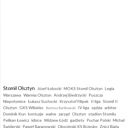
Stomil Olsztyn
Józef Łobocki
MOKS Stomil Olsztyn
Legia
Warszawa
Warmia Olsztyn
Andrzej Biedrzycki
Puszcza
Niepołomice
Łukasz Suchocki
Krzysztof Filipek
II liga
Stomil II
Olsztyn
GKS Wikielec
IV liga
sędzia
arbiter
Bartosz Bartkowski
Dominik Kun
kontuzje
walne
zarząd
Olsztyn
stadion Stomilu
Pelikan Łowicz
kibice
Widzew Łódź
gadżety
Puchar Polski
Michał
Świderski
Paweł Baranowski
Okocimski KS Brzesko
Znicz Biała