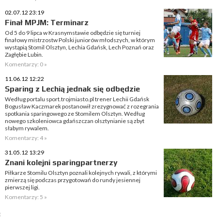
02.07.12 23:19
Finał MPJM: Terminarz
Od 5 do 9 lipca w Krasnymstawie odbędzie się turniej
finałowy mistrzostw Polski juniorów młodszych, w którym
wystąpią Stomil Olsztyn, Lechia Gdańsk, Lech Poznań oraz
Zagłębie Lubin.
Komentarzy: 0 »
11.06.12 12:22
Sparing z Lechią jednak się odbędzie
Według portalu sport.trojmiasto.pl trener Lechii Gdańsk
Bogusław Kaczmarek postanowił zrezygnować z rozegrania
spotkania sparingowego ze Stomilem Olsztyn. Według
nowego szkoleniowca gdańszczan olsztynianie są zbyt
słabym rywalem.
Komentarzy: 4 »
31.05.12 13:29
Znani kolejni sparingpartnerzy
Piłkarze Stomilu Olsztyn poznali kolejnych rywali, z którymi
zmierzą się podczas przygotowań do rundy jesiennej
pierwszej ligi.
Komentarzy: 5 »