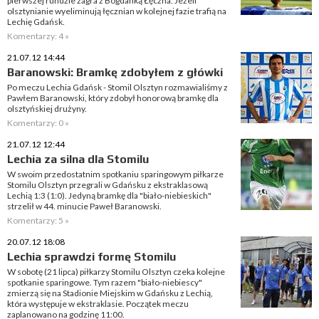
pierwszej rundzie zagra z Bogdanką Łęczna. Jeżeli
olsztynianie wyeliminują łęcznian w kolejnej fazie trafią na
Lechię Gdańsk.
Komentarzy: 4 »
21.07.12 14:44
Baranowski: Bramkę zdobyłem z główki
Po meczu Lechia Gdańsk - Stomil Olsztyn rozmawialiśmy z
Pawłem Baranowski, który zdobył honorową bramkę dla
olsztyńskiej drużyny.
Komentarzy: 0 »
21.07.12 12:44
Lechia za silna dla Stomilu
W swoim przedostatnim spotkaniu sparingowym piłkarze
Stomilu Olsztyn przegrali w Gdańsku z ekstraklasową
Lechią 1:3 (1:0). Jedyną bramkę dla "biało-niebieskich"
strzelił w 44. minucie Paweł Baranowski.
Komentarzy: 5 »
20.07.12 18:08
Lechia sprawdzi formę Stomilu
W sobotę (21 lipca) piłkarzy Stomilu Olsztyn czeka kolejne
spotkanie sparingowe. Tym razem "biało-niebiescy"
zmierzą się na Stadionie Miejskim w Gdańsku z Lechią,
która występuje w ekstraklasie. Początek meczu
zaplanowano na godzinę 11:00.