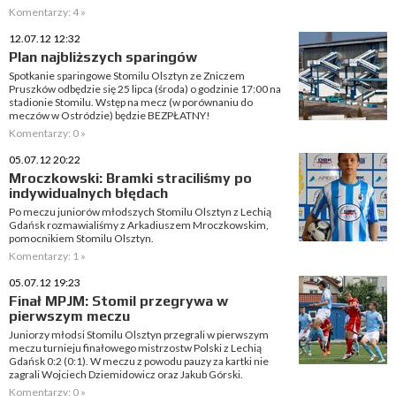
Komentarzy: 4 »
12.07.12 12:32
Plan najbliższych sparingów
Spotkanie sparingowe Stomilu Olsztyn ze Zniczem
Pruszków odbędzie się 25 lipca (środa) o godzinie 17:00 na
stadionie Stomilu. Wstęp na mecz (w porównaniu do
meczów w Ostródzie) będzie BEZPŁATNY!
Komentarzy: 0 »
05.07.12 20:22
Mroczkowski: Bramki straciliśmy po
indywidualnych błędach
Po meczu juniorów młodszych Stomilu Olsztyn z Lechią
Gdańsk rozmawialiśmy z Arkadiuszem Mroczkowskim,
pomocnikiem Stomilu Olsztyn.
Komentarzy: 1 »
05.07.12 19:23
Finał MPJM: Stomil przegrywa w
pierwszym meczu
Juniorzy młodsi Stomilu Olsztyn przegrali w pierwszym
meczu turnieju finałowego mistrzostw Polski z Lechią
Gdańsk 0:2 (0:1). W meczu z powodu pauzy za kartki nie
zagrali Wojciech Dziemidowicz oraz Jakub Górski.
Komentarzy: 0 »