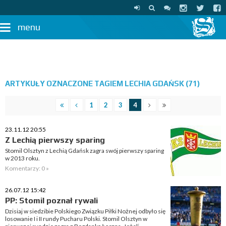
menu
ARTYKUŁY OZNACZONE TAGIEM LECHIA GDAŃSK (71)
1
2
3
4
23.11.12 20:55
Z Lechią pierwszy sparing
Stomil Olsztyn z Lechią Gdańsk zagra swój pierwszy sparing
w 2013 roku.
Komentarzy: 0 »
26.07.12 15:42
PP: Stomil poznał rywali
Dzisiaj w siedzibie Polskiego Związku Piłki Nożnej odbyło się
losowanie I i II rundy Pucharu Polski. Stomil Olsztyn w