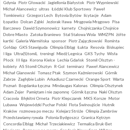
Gdynia
Piotr Głowacki
Jagiellonia Białystok
Piotr Wypniewski
Michał Alancewicz
ultras
Łódzki Klub Sportowy
Paweł
Tomkiewicz
Grzegorz Lech
Bytovia Bytów
licytacje
Adam
Łopatko
Dolcan Ząbki
Jeziorak Iława
Mrągowia Mrągowo
Pisa
Barczewo
Dawid Szymonowicz
karnety
Chojniczanka Chojnice
Dobre Miasto
Zatoka Braniewo
Stal Stalowa Wola
WMZPN
żółte
kartki
Galeria Warmińska
sponsor
Piotr Zajączkowski
Rominta
Gołdap
GKS Stawiguda
Olimpia Elbląg
Łukta
Resovia
Biskupiec
I liga
Ultra(S)tomiL
treningi
Miedź Legnica
GKS Tychy
Wisła
Płock
III liga
Korona Kielce
Lechia Gdańsk
Stomil Olsztyn -
kobiety
AS Stomil Olsztyn
R-Gol
terminarz
Paweł Alancewicz
Michał Glanowski
Tomasz Ptak
Szymon Kaźmierowski
Górnik
Zabrze
Zagłębie Lubin
Arkadiusz Czarnecki
Orange Sport
Warta
Poznań
Bogdanka Łęczna
Mindaugas Kalonas
Olimpia Olsztynek
Adam Zejer
Pamiętam i nie zapomnę
Górnik Łęczna
Naki Olsztyn
Cracovia
Błękitni Orneta
Piotr Klepczarek
MKS Korsze
Motor
Lubawa
Wojewódzki Puchar Polski
Flota Świnoujście
Hutnik
Kraków
rozmowa po meczu
Kolejarz Stróże
Olimpia Zambrów
Przedstawiamy rywala
Polonia Bydgoszcz
Granica Kętrzyn
Concordia Elbląg
Michał Trzeciakiewicz
Termalica Bruk-Bet