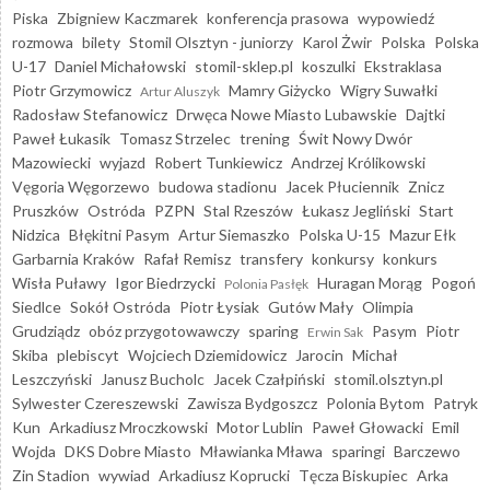
Piska
Zbigniew Kaczmarek
konferencja prasowa
wypowiedź
rozmowa
bilety
Stomil Olsztyn - juniorzy
Karol Żwir
Polska
Polska
U-17
Daniel Michałowski
stomil-sklep.pl
koszulki
Ekstraklasa
Piotr Grzymowicz
Mamry Giżycko
Wigry Suwałki
Artur Aluszyk
Radosław Stefanowicz
Drwęca Nowe Miasto Lubawskie
Dajtki
Paweł Łukasik
Tomasz Strzelec
trening
Świt Nowy Dwór
Mazowiecki
wyjazd
Robert Tunkiewicz
Andrzej Królikowski
Vęgoria Węgorzewo
budowa stadionu
Jacek Płuciennik
Znicz
Pruszków
Ostróda
PZPN
Stal Rzeszów
Łukasz Jegliński
Start
Nidzica
Błękitni Pasym
Artur Siemaszko
Polska U-15
Mazur Ełk
Garbarnia Kraków
Rafał Remisz
transfery
konkursy
konkurs
Wisła Puławy
Igor Biedrzycki
Huragan Morąg
Pogoń
Polonia Pasłęk
Siedlce
Sokół Ostróda
Piotr Łysiak
Gutów Mały
Olimpia
Grudziądz
obóz przygotowawczy
sparing
Pasym
Piotr
Erwin Sak
Skiba
plebiscyt
Wojciech Dziemidowicz
Jarocin
Michał
Leszczyński
Janusz Bucholc
Jacek Czałpiński
stomil.olsztyn.pl
Sylwester Czereszewski
Zawisza Bydgoszcz
Polonia Bytom
Patryk
Kun
Arkadiusz Mroczkowski
Motor Lublin
Paweł Głowacki
Emil
Wojda
DKS Dobre Miasto
Mławianka Mława
sparingi
Barczewo
Zin Stadion
wywiad
Arkadiusz Koprucki
Tęcza Biskupiec
Arka