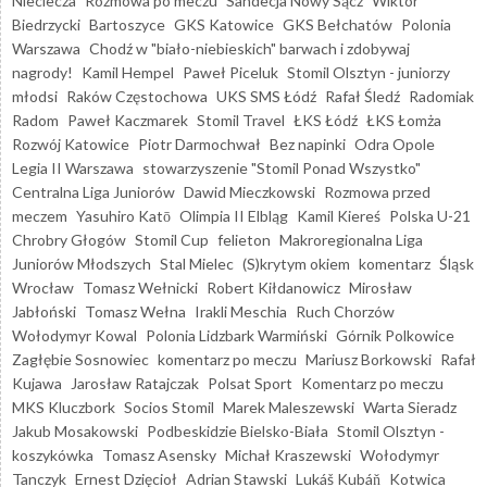
Nieciecza
Rozmowa po meczu
Sandecja Nowy Sącz
Wiktor
Biedrzycki
Bartoszyce
GKS Katowice
GKS Bełchatów
Polonia
Warszawa
Chodź w "biało-niebieskich" barwach i zdobywaj
nagrody!
Kamil Hempel
Paweł Piceluk
Stomil Olsztyn - juniorzy
młodsi
Raków Częstochowa
UKS SMS Łódź
Rafał Śledź
Radomiak
Radom
Paweł Kaczmarek
Stomil Travel
ŁKS Łódź
ŁKS Łomża
Rozwój Katowice
Piotr Darmochwał
Bez napinki
Odra Opole
Legia II Warszawa
stowarzyszenie "Stomil Ponad Wszystko"
Centralna Liga Juniorów
Dawid Mieczkowski
Rozmowa przed
meczem
Yasuhiro Katō
Olimpia II Elbląg
Kamil Kiereś
Polska U-21
Chrobry Głogów
Stomil Cup
felieton
Makroregionalna Liga
Juniorów Młodszych
Stal Mielec
(S)krytym okiem
komentarz
Śląsk
Wrocław
Tomasz Wełnicki
Robert Kiłdanowicz
Mirosław
Jabłoński
Tomasz Wełna
Irakli Meschia
Ruch Chorzów
Wołodymyr Kowal
Polonia Lidzbark Warmiński
Górnik Polkowice
Zagłębie Sosnowiec
komentarz po meczu
Mariusz Borkowski
Rafał
Kujawa
Jarosław Ratajczak
Polsat Sport
Komentarz po meczu
MKS Kluczbork
Socios Stomil
Marek Maleszewski
Warta Sieradz
Jakub Mosakowski
Podbeskidzie Bielsko-Biała
Stomil Olsztyn -
koszykówka
Tomasz Asensky
Michał Kraszewski
Wołodymyr
Tanczyk
Ernest Dzięcioł
Adrian Stawski
Lukáš Kubáň
Kotwica