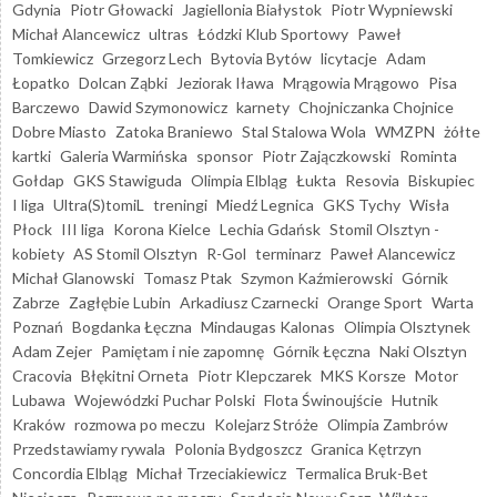
Gdynia
Piotr Głowacki
Jagiellonia Białystok
Piotr Wypniewski
Michał Alancewicz
ultras
Łódzki Klub Sportowy
Paweł
Tomkiewicz
Grzegorz Lech
Bytovia Bytów
licytacje
Adam
Łopatko
Dolcan Ząbki
Jeziorak Iława
Mrągowia Mrągowo
Pisa
Barczewo
Dawid Szymonowicz
karnety
Chojniczanka Chojnice
Dobre Miasto
Zatoka Braniewo
Stal Stalowa Wola
WMZPN
żółte
kartki
Galeria Warmińska
sponsor
Piotr Zajączkowski
Rominta
Gołdap
GKS Stawiguda
Olimpia Elbląg
Łukta
Resovia
Biskupiec
I liga
Ultra(S)tomiL
treningi
Miedź Legnica
GKS Tychy
Wisła
Płock
III liga
Korona Kielce
Lechia Gdańsk
Stomil Olsztyn -
kobiety
AS Stomil Olsztyn
R-Gol
terminarz
Paweł Alancewicz
Michał Glanowski
Tomasz Ptak
Szymon Kaźmierowski
Górnik
Zabrze
Zagłębie Lubin
Arkadiusz Czarnecki
Orange Sport
Warta
Poznań
Bogdanka Łęczna
Mindaugas Kalonas
Olimpia Olsztynek
Adam Zejer
Pamiętam i nie zapomnę
Górnik Łęczna
Naki Olsztyn
Cracovia
Błękitni Orneta
Piotr Klepczarek
MKS Korsze
Motor
Lubawa
Wojewódzki Puchar Polski
Flota Świnoujście
Hutnik
Kraków
rozmowa po meczu
Kolejarz Stróże
Olimpia Zambrów
Przedstawiamy rywala
Polonia Bydgoszcz
Granica Kętrzyn
Concordia Elbląg
Michał Trzeciakiewicz
Termalica Bruk-Bet