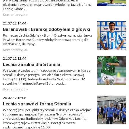
pierwszej rundzie zagra z Bogdanką Łęczna. Jeżeli
olsztynianie wyeliminują łęcznian w kolejnej fazie trafią na
Lechię Gdańsk.
Komentarzy: 4 »
21.07.12 14:44
Baranowski: Bramkę zdobyłem z główki
Po meczu Lechia Gdańsk - Stomil Olsztyn rozmawialiśmy z
Pawłem Baranowski, który zdobył honorową bramkę dla
olsztyńskiej drużyny.
Komentarzy: 0 »
21.07.12 12:44
Lechia za silna dla Stomilu
W swoim przedostatnim spotkaniu sparingowym piłkarze
Stomilu Olsztyn przegrali w Gdańsku z ekstraklasową
Lechią 1:3 (1:0). Jedyną bramkę dla "biało-niebieskich"
strzelił w 44. minucie Paweł Baranowski.
Komentarzy: 5 »
20.07.12 18:08
Lechia sprawdzi formę Stomilu
W sobotę (21 lipca) piłkarzy Stomilu Olsztyn czeka kolejne
spotkanie sparingowe. Tym razem "biało-niebiescy"
zmierzą się na Stadionie Miejskim w Gdańsku z Lechią,
która występuje w ekstraklasie. Początek meczu
zaplanowano na godzinę 11:00.