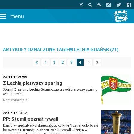
menu
ARTYKUŁY OZNACZONE TAGIEM LECHIA GDAŃSK (71)
1
2
3
4
23.11.12 20:55
Z Lechią pierwszy sparing
Stomil Olsztyn z Lechią Gdańsk zagra swój pierwszy sparing
w 2013 roku.
Komentarzy: 0 »
26.07.12 15:42
PP: Stomil poznał rywali
Dzisiaj w siedzibie Polskiego Związku Piłki Nożnej odbyło się
losowanie I i II rundy Pucharu Polski. Stomil Olsztyn w