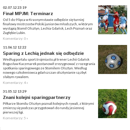
02.07.12 23:19
Finał MPJM: Terminarz
Od 5 do 9 lipca w Krasnymstawie odbędzie się turniej
finałowy mistrzostw Polski juniorów młodszych, w którym
wystąpią Stomil Olsztyn, Lechia Gdańsk, Lech Poznań oraz
Zagłębie Lubin.
Komentarzy: 0 »
11.06.12 12:22
Sparing z Lechią jednak się odbędzie
Według portalu sport.trojmiasto.pl trener Lechii Gdańsk
Bogusław Kaczmarek postanowił zrezygnować z rozegrania
spotkania sparingowego ze Stomilem Olsztyn. Według
nowego szkoleniowca gdańszczan olsztynianie są zbyt
słabym rywalem.
Komentarzy: 4 »
31.05.12 13:29
Znani kolejni sparingpartnerzy
Piłkarze Stomilu Olsztyn poznali kolejnych rywali, z którymi
zmierzą się podczas przygotowań do rundy jesiennej
pierwszej ligi.
Komentarzy: 5 »