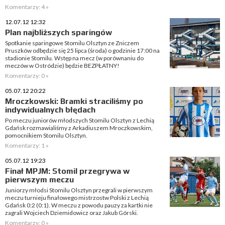
Komentarzy: 4 »
12.07.12 12:32
Plan najbliższych sparingów
Spotkanie sparingowe Stomilu Olsztyn ze Zniczem
Pruszków odbędzie się 25 lipca (środa) o godzinie 17:00 na
stadionie Stomilu. Wstęp na mecz (w porównaniu do
meczów w Ostródzie) będzie BEZPŁATNY!
Komentarzy: 0 »
05.07.12 20:22
Mroczkowski: Bramki straciliśmy po
indywidualnych błędach
Po meczu juniorów młodszych Stomilu Olsztyn z Lechią
Gdańsk rozmawialiśmy z Arkadiuszem Mroczkowskim,
pomocnikiem Stomilu Olsztyn.
Komentarzy: 1 »
05.07.12 19:23
Finał MPJM: Stomil przegrywa w
pierwszym meczu
Juniorzy młodsi Stomilu Olsztyn przegrali w pierwszym
meczu turnieju finałowego mistrzostw Polski z Lechią
Gdańsk 0:2 (0:1). W meczu z powodu pauzy za kartki nie
zagrali Wojciech Dziemidowicz oraz Jakub Górski.
Komentarzy: 0 »