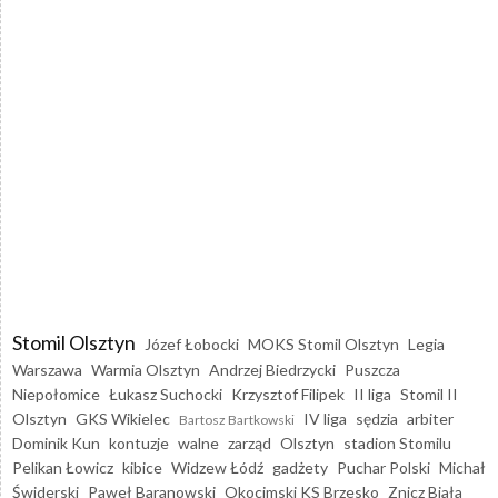
Stomil Olsztyn
Józef Łobocki
MOKS Stomil Olsztyn
Legia
Warszawa
Warmia Olsztyn
Andrzej Biedrzycki
Puszcza
Niepołomice
Łukasz Suchocki
Krzysztof Filipek
II liga
Stomil II
Olsztyn
GKS Wikielec
IV liga
sędzia
arbiter
Bartosz Bartkowski
Dominik Kun
kontuzje
walne
zarząd
Olsztyn
stadion Stomilu
Pelikan Łowicz
kibice
Widzew Łódź
gadżety
Puchar Polski
Michał
Świderski
Paweł Baranowski
Okocimski KS Brzesko
Znicz Biała