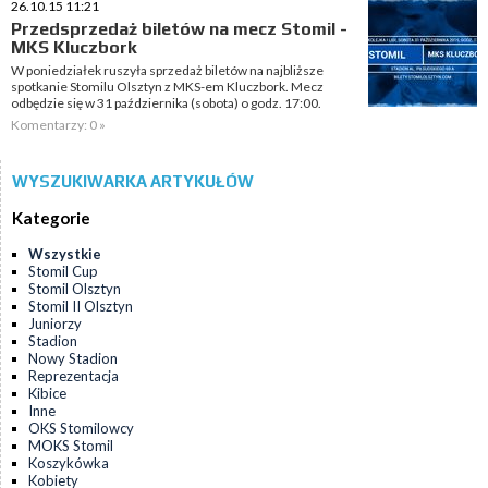
26.10.15 11:21
Przedsprzedaż biletów na mecz Stomil -
MKS Kluczbork
W poniedziałek ruszyła sprzedaż biletów na najbliższe
spotkanie Stomilu Olsztyn z MKS-em Kluczbork. Mecz
odbędzie się w 31 października (sobota) o godz. 17:00.
Komentarzy: 0 »
WYSZUKIWARKA ARTYKUŁÓW
Kategorie
Wszystkie
Stomil Cup
Stomil Olsztyn
Stomil II Olsztyn
Juniorzy
Stadion
Nowy Stadion
Reprezentacja
Kibice
Inne
OKS Stomilowcy
MOKS Stomil
Koszykówka
Kobiety