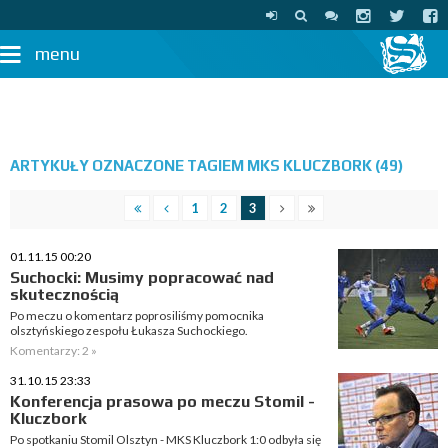
menu
ARTYKUŁY OZNACZONE TAGIEM MKS KLUCZBORK (49)
1
2
3
01.11.15 00:20
Suchocki: Musimy popracować nad
skutecznością
Po meczu o komentarz poprosiliśmy pomocnika
olsztyńskiego zespołu Łukasza Suchockiego.
Komentarzy: 2 »
31.10.15 23:33
Konferencja prasowa po meczu Stomil -
Kluczbork
Po spotkaniu Stomil Olsztyn - MKS Kluczbork 1:0 odbyła się