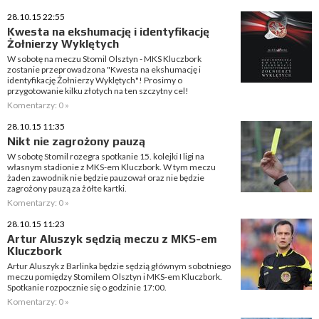
28.10.15 22:55
Kwesta na ekshumację i identyfikację
Żołnierzy Wyklętych
W sobotę na meczu Stomil Olsztyn - MKS Kluczbork
zostanie przeprowadzona "Kwesta na ekshumację i
identyfikację Żołnierzy Wyklętych"! Prosimy o
przygotowanie kilku złotych na ten szczytny cel!
Komentarzy: 0 »
28.10.15 11:35
Nikt nie zagrożony pauzą
W sobotę Stomil rozegra spotkanie 15. kolejki I ligi na
własnym stadionie z MKS-em Kluczbork. W tym meczu
żaden zawodnik nie będzie pauzował oraz nie będzie
zagrożony pauzą za żółte kartki.
Komentarzy: 0 »
28.10.15 11:23
Artur Aluszyk sędzią meczu z MKS-em
Kluczbork
Artur Aluszyk z Barlinka będzie sędzią głównym sobotniego
meczu pomiędzy Stomilem Olsztyn i MKS-em Kluczbork.
Spotkanie rozpocznie się o godzinie 17:00.
Komentarzy: 0 »