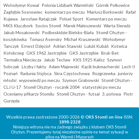
Wołodymyr Kowal
Polonia Lidzbark Warmiński
Górnik Polkowice
Zagłębie Sosnowiec
komentarz po meczu
Mariusz Borkowski
Rafał
Kujawa
Jarosław Ratajczak
Polsat Sport
Komentarz po meczu
MKS Kluczbork
Socios Stomil
Marek Maleszewski
Warta Sieradz
Jakub Mosakowski
Podbeskidzie Bielsko-Biała
Stomil Olsztyn -
koszykówka
Tomasz Asensky
Michał Kraszewski
Wołodymyr
Tanczyk
Ernest Dzięcioł
Adrian Stawski
Lukáš Kubáň
Kotwica
Kołobrzeg
GKS 1962 Jastrzębie
GKS Jastrzębie
Bruk-Bet
Termalica Nieciecza
Jakub Tecław
KKS 1925 Kalisz
Szymon
Sobczak
Liczby i fakty
Adam Majewski
Kącik bukmacherski
Lech II
Poznań
Radunia Stężyca
Skra Częstochowa
Rozgrzewka
juniorzy
młodsi
wypowiedź po meczu
Szymon Grabowski
Stomil Olsztyn -
CLJ U-17
Stomil Olsztyn - rocznik 2004
statystyki po meczu
Oceniamy piłkarzy Stomilu
Stomil Olsztyn - futsal
3. połowa
Piotr
Gurzęda
Wszelkie prawa zastrzeżone 2000-2026 ©
OKS Stomil on-line
ISSN:
1898-2328
Niniejsza witryna nie ma żadnego związku z klubem OKS Stomil
Olsztyn. Prezentujemy tutaj niezależne opinie na temat sytuacji w
piłce na Warmii i Mazurach