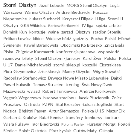
Stomil Olsztyn
Józef Łobocki
MOKS Stomil Olsztyn
Legia
Warszawa
Warmia Olsztyn
Andrzej Biedrzycki
Puszcza
Niepołomice
Łukasz Suchocki
Krzysztof Filipek
II liga
Stomil II
Olsztyn
GKS Wikielec
IV liga
sędzia
arbiter
Bartosz Bartkowski
Dominik Kun
kontuzje
walne
zarząd
Olsztyn
stadion Stomilu
Pelikan Łowicz
kibice
Widzew Łódź
gadżety
Puchar Polski
Michał
Świderski
Paweł Baranowski
Okocimski KS Brzesko
Znicz Biała
Piska
Zbigniew Kaczmarek
konferencja prasowa
wypowiedź
rozmowa
bilety
Stomil Olsztyn - juniorzy
Karol Żwir
Polska
Polska
U-17
Daniel Michałowski
stomil-sklep.pl
koszulki
Ekstraklasa
Piotr Grzymowicz
Mamry Giżycko
Wigry Suwałki
Artur Aluszyk
Radosław Stefanowicz
Drwęca Nowe Miasto Lubawskie
Dajtki
Paweł Łukasik
Tomasz Strzelec
trening
Świt Nowy Dwór
Mazowiecki
wyjazd
Robert Tunkiewicz
Andrzej Królikowski
Vęgoria Węgorzewo
budowa stadionu
Jacek Płuciennik
Znicz
Pruszków
Ostróda
PZPN
Stal Rzeszów
Łukasz Jegliński
Start
Nidzica
Błękitni Pasym
Artur Siemaszko
Polska U-15
Mazur Ełk
Garbarnia Kraków
Rafał Remisz
transfery
konkursy
konkurs
Wisła Puławy
Igor Biedrzycki
Huragan Morąg
Pogoń
Polonia Pasłęk
Siedlce
Sokół Ostróda
Piotr Łysiak
Gutów Mały
Olimpia