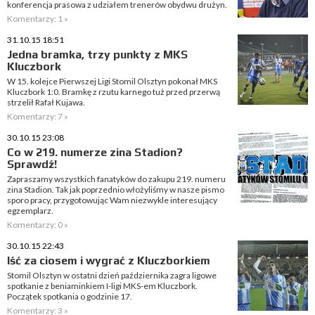
konferencja prasowa z udziałem trenerów obydwu drużyn.
Komentarzy: 1 »
31.10.15 18:51
Jedna bramka, trzy punkty z MKS
Kluczbork
W 15. kolejce Pierwszej Ligi Stomil Olsztyn pokonał MKS
Kluczbork 1:0. Bramkę z rzutu karnego tuż przed przerwą
strzelił Rafał Kujawa.
Komentarzy: 7 »
30.10.15 23:08
Co w 219. numerze zina Stadion?
Sprawdź!
Zapraszamy wszystkich fanatyków do zakupu 219. numeru
zina Stadion. Tak jak poprzednio włożyliśmy w nasze pismo
sporo pracy, przygotowując Wam niezwykle interesujący
egzemplarz.
Komentarzy: 0 »
30.10.15 22:43
Iść za ciosem i wygrać z Kluczborkiem
Stomil Olsztyn w ostatni dzień października zagra ligowe
spotkanie z beniaminkiem I-ligi MKS-em Kluczbork.
Początek spotkania o godzinie 17.
Komentarzy: 3 »