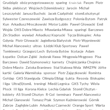
Grudziądz
obóz przygotowawczy
sparing
Pasym
Piotr
Erwin Sak
Skiba
plebiscyt
Wojciech Dziemidowicz
Jarocin
Michał
Leszczyński
Janusz Bucholc
Jacek Czałpiński
stomil.olsztyn.pl
Sylwester Czereszewski
Zawisza Bydgoszcz
Polonia Bytom
Patryk
Kun
Arkadiusz Mroczkowski
Motor Lublin
Paweł Głowacki
Emil
Wojda
DKS Dobre Miasto
Mławianka Mława
sparingi
Barczewo
Zin Stadion
wywiad
Arkadiusz Koprucki
Tęcza Biskupiec
Arka
Gdynia
Piotr Głowacki
Jagiellonia Białystok
Piotr Wypniewski
Michał Alancewicz
ultras
Łódzki Klub Sportowy
Paweł
Tomkiewicz
Grzegorz Lech
Bytovia Bytów
licytacje
Adam
Łopatko
Dolcan Ząbki
Jeziorak Iława
Mrągowia Mrągowo
Pisa
Barczewo
Dawid Szymonowicz
karnety
Chojniczanka Chojnice
Dobre Miasto
Zatoka Braniewo
Stal Stalowa Wola
WMZPN
żółte
kartki
Galeria Warmińska
sponsor
Piotr Zajączkowski
Rominta
Gołdap
GKS Stawiguda
Olimpia Elbląg
Łukta
Resovia
Biskupiec
I liga
Ultra(S)tomiL
treningi
Miedź Legnica
GKS Tychy
Wisła
Płock
III liga
Korona Kielce
Lechia Gdańsk
Stomil Olsztyn -
kobiety
AS Stomil Olsztyn
R-Gol
terminarz
Paweł Alancewicz
Michał Glanowski
Tomasz Ptak
Szymon Kaźmierowski
Górnik
Zabrze
Zagłębie Lubin
Arkadiusz Czarnecki
Orange Sport
Warta