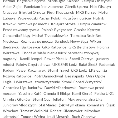
Poznań
Bogdanka Łęczna
Mindaugas Kalonas
Olimpia Olsztynek
Adam Zejer
Pamiętam i nie zapomnę
Górnik Łęczna
Naki Olsztyn
Cracovia
Błękitni Orneta
Piotr Klepczarek
MKS Korsze
Motor
Lubawa
Wojewódzki Puchar Polski
Flota Świnoujście
Hutnik
Kraków
rozmowa po meczu
Kolejarz Stróże
Olimpia Zambrów
Przedstawiamy rywala
Polonia Bydgoszcz
Granica Kętrzyn
Concordia Elbląg
Michał Trzeciakiewicz
Termalica Bruk-Bet
Nieciecza
Rozmowa po meczu
Sandecja Nowy Sącz
Wiktor
Biedrzycki
Bartoszyce
GKS Katowice
GKS Bełchatów
Polonia
Warszawa
Chodź w "biało-niebieskich" barwach i zdobywaj
nagrody!
Kamil Hempel
Paweł Piceluk
Stomil Olsztyn - juniorzy
młodsi
Raków Częstochowa
UKS SMS Łódź
Rafał Śledź
Radomiak
Radom
Paweł Kaczmarek
Stomil Travel
ŁKS Łódź
ŁKS Łomża
Rozwój Katowice
Piotr Darmochwał
Bez napinki
Odra Opole
Legia II Warszawa
stowarzyszenie "Stomil Ponad Wszystko"
Centralna Liga Juniorów
Dawid Mieczkowski
Rozmowa przed
meczem
Yasuhiro Katō
Olimpia II Elbląg
Kamil Kiereś
Polska U-21
Chrobry Głogów
Stomil Cup
felieton
Makroregionalna Liga
Juniorów Młodszych
Stal Mielec
(S)krytym okiem
komentarz
Śląsk
Wrocław
Tomasz Wełnicki
Robert Kiłdanowicz
Mirosław
Jabłoński
Tomasz Wełna
Irakli Meschia
Ruch Chorzów