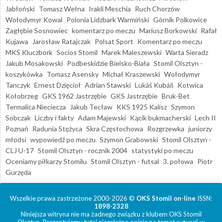
Jabłoński
Tomasz Wełna
Irakli Meschia
Ruch Chorzów
Wołodymyr Kowal
Polonia Lidzbark Warmiński
Górnik Polkowice
Zagłębie Sosnowiec
komentarz po meczu
Mariusz Borkowski
Rafał
Kujawa
Jarosław Ratajczak
Polsat Sport
Komentarz po meczu
MKS Kluczbork
Socios Stomil
Marek Maleszewski
Warta Sieradz
Jakub Mosakowski
Podbeskidzie Bielsko-Biała
Stomil Olsztyn -
koszykówka
Tomasz Asensky
Michał Kraszewski
Wołodymyr
Tanczyk
Ernest Dzięcioł
Adrian Stawski
Lukáš Kubáň
Kotwica
Kołobrzeg
GKS 1962 Jastrzębie
GKS Jastrzębie
Bruk-Bet
Termalica Nieciecza
Jakub Tecław
KKS 1925 Kalisz
Szymon
Sobczak
Liczby i fakty
Adam Majewski
Kącik bukmacherski
Lech II
Poznań
Radunia Stężyca
Skra Częstochowa
Rozgrzewka
juniorzy
młodsi
wypowiedź po meczu
Szymon Grabowski
Stomil Olsztyn -
CLJ U-17
Stomil Olsztyn - rocznik 2004
statystyki po meczu
Oceniamy piłkarzy Stomilu
Stomil Olsztyn - futsal
3. połowa
Piotr
Gurzęda
Wszelkie prawa zastrzeżone 2000-2026 ©
OKS Stomil on-line
ISSN:
1898-2328
Niniejsza witryna nie ma żadnego związku z klubem OKS Stomil
Olsztyn. Prezentujemy tutaj niezależne opinie na temat sytuacji w