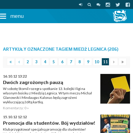
menu
ARTYKUŁY OZNACZONE TAGIEM MIEDŹ LEGNICA (206)
2
3
4
5
6
7
8
9
10
11
16.10.12 13:22
Dwóch zagrożonych pauzą
W sobotę Stomil rozegra spotkanie 13. kolejki I ligi na
własnym boisku z Miedzią Legnica. W tym meczu Michał
Glanowski i Mindaugas Kalonas będą zagrożeni
wykluczającą żółtą kartką.
Komentarzy: 0 »
15.10.12 12:12
Promocja dla studentów. Bój wydziałów!
Klub przygotował specjalną promocję dla studentów!