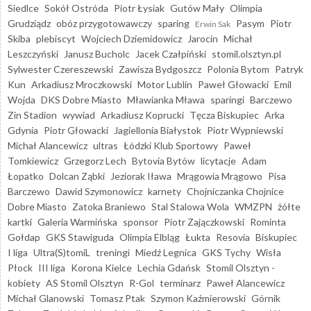
Siedlce
Sokół Ostróda
Piotr Łysiak
Gutów Mały
Olimpia
Grudziądz
obóz przygotowawczy
sparing
Pasym
Piotr
Erwin Sak
Skiba
plebiscyt
Wojciech Dziemidowicz
Jarocin
Michał
Leszczyński
Janusz Bucholc
Jacek Czałpiński
stomil.olsztyn.pl
Sylwester Czereszewski
Zawisza Bydgoszcz
Polonia Bytom
Patryk
Kun
Arkadiusz Mroczkowski
Motor Lublin
Paweł Głowacki
Emil
Wojda
DKS Dobre Miasto
Mławianka Mława
sparingi
Barczewo
Zin Stadion
wywiad
Arkadiusz Koprucki
Tęcza Biskupiec
Arka
Gdynia
Piotr Głowacki
Jagiellonia Białystok
Piotr Wypniewski
Michał Alancewicz
ultras
Łódzki Klub Sportowy
Paweł
Tomkiewicz
Grzegorz Lech
Bytovia Bytów
licytacje
Adam
Łopatko
Dolcan Ząbki
Jeziorak Iława
Mrągowia Mrągowo
Pisa
Barczewo
Dawid Szymonowicz
karnety
Chojniczanka Chojnice
Dobre Miasto
Zatoka Braniewo
Stal Stalowa Wola
WMZPN
żółte
kartki
Galeria Warmińska
sponsor
Piotr Zajączkowski
Rominta
Gołdap
GKS Stawiguda
Olimpia Elbląg
Łukta
Resovia
Biskupiec
I liga
Ultra(S)tomiL
treningi
Miedź Legnica
GKS Tychy
Wisła
Płock
III liga
Korona Kielce
Lechia Gdańsk
Stomil Olsztyn -
kobiety
AS Stomil Olsztyn
R-Gol
terminarz
Paweł Alancewicz
Michał Glanowski
Tomasz Ptak
Szymon Kaźmierowski
Górnik