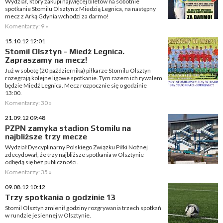
Wydział, który zakupi najwięcej biletów na sobotnie
spotkanie Stomilu Olsztyn z Miedzią Legnica, na następny
mecz z Arką Gdynia wchodzi za darmo!
Komentarzy: 9 »
15.10.12 12:01
Stomil Olsztyn - Miedź Legnica.
Zapraszamy na mecz!
Już w sobotę (20 października) piłkarze Stomilu Olsztyn
rozegrają kolejne ligowe spotkanie. Tym razem ich rywalem
będzie Miedź Legnica. Mecz rozpocznie się o godzinie
13:00.
Komentarzy: 30 »
21.09.12 09:48
PZPN zamyka stadion Stomilu na
najbliższe trzy mecze
Wydział Dyscyplinarny Polskiego Związku Piłki Nożnej
zdecydował, że trzy najbliższe spotkania w Olsztynie
odbędą się bez publiczności.
Komentarzy: 35 »
09.08.12 10:12
Trzy spotkania o godzinie 13
Stomil Olsztyn zmienił godziny rozgrywania trzech spotkań
w rundzie jesiennej w Olsztynie.