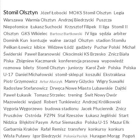
Stomil Olsztyn
Józef Łobocki
MOKS Stomil Olsztyn
Legia
Warszawa
Warmia Olsztyn
Andrzej Biedrzycki
Puszcza
Niepołomice
Łukasz Suchocki
Krzysztof Filipek
II liga
Stomil II
Olsztyn
GKS Wikielec
IV liga
sędzia
arbiter
Bartosz Bartkowski
Dominik Kun
kontuzje
walne
zarząd
Olsztyn
stadion Stomilu
Pelikan Łowicz
kibice
Widzew Łódź
gadżety
Puchar Polski
Michał
Świderski
Paweł Baranowski
Okocimski KS Brzesko
Znicz Biała
Piska
Zbigniew Kaczmarek
konferencja prasowa
wypowiedź
rozmowa
bilety
Stomil Olsztyn - juniorzy
Karol Żwir
Polska
Polska
U-17
Daniel Michałowski
stomil-sklep.pl
koszulki
Ekstraklasa
Piotr Grzymowicz
Mamry Giżycko
Wigry Suwałki
Artur Aluszyk
Radosław Stefanowicz
Drwęca Nowe Miasto Lubawskie
Dajtki
Paweł Łukasik
Tomasz Strzelec
trening
Świt Nowy Dwór
Mazowiecki
wyjazd
Robert Tunkiewicz
Andrzej Królikowski
Vęgoria Węgorzewo
budowa stadionu
Jacek Płuciennik
Znicz
Pruszków
Ostróda
PZPN
Stal Rzeszów
Łukasz Jegliński
Start
Nidzica
Błękitni Pasym
Artur Siemaszko
Polska U-15
Mazur Ełk
Garbarnia Kraków
Rafał Remisz
transfery
konkursy
konkurs
Wisła Puławy
Igor Biedrzycki
Huragan Morąg
Pogoń
Polonia Pasłęk