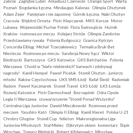
Zabrze
Zagłębie Lubin
Arkadiusz Czarnecki
Orange Sport
Warta
Poznań
Bogdanka Łęczna
Mindaugas Kalonas
Olimpia Olsztynek
Adam Zejer
Pamiętam i nie zapomnę
Górnik Łęczna
Naki Olsztyn
Cracovia
Błękitni Orneta
Piotr Klepczarek
MKS Korsze
Motor
Lubawa
Wojewódzki Puchar Polski
Flota Świnoujście
Hutnik
Kraków
rozmowa po meczu
Kolejarz Stróże
Olimpia Zambrów
Przedstawiamy rywala
Polonia Bydgoszcz
Granica Kętrzyn
Concordia Elbląg
Michał Trzeciakiewicz
Termalica Bruk-Bet
Nieciecza
Rozmowa po meczu
Sandecja Nowy Sącz
Wiktor
Biedrzycki
Bartoszyce
GKS Katowice
GKS Bełchatów
Polonia
Warszawa
Chodź w "biało-niebieskich" barwach i zdobywaj
nagrody!
Kamil Hempel
Paweł Piceluk
Stomil Olsztyn - juniorzy
młodsi
Raków Częstochowa
UKS SMS Łódź
Rafał Śledź
Radomiak
Radom
Paweł Kaczmarek
Stomil Travel
ŁKS Łódź
ŁKS Łomża
Rozwój Katowice
Piotr Darmochwał
Bez napinki
Odra Opole
Legia II Warszawa
stowarzyszenie "Stomil Ponad Wszystko"
Centralna Liga Juniorów
Dawid Mieczkowski
Rozmowa przed
meczem
Yasuhiro Katō
Olimpia II Elbląg
Kamil Kiereś
Polska U-21
Chrobry Głogów
Stomil Cup
felieton
Makroregionalna Liga
Juniorów Młodszych
Stal Mielec
(S)krytym okiem
komentarz
Śląsk
Wrocław
Tomasz Wełnicki
Robert Kiłdanowicz
Mirosław