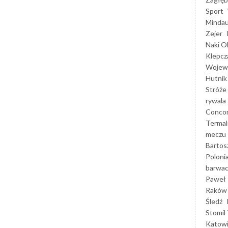
Sport
Mindau
Zejer
Naki O
Klepcz
Wojewó
Hutnik
Stróże
rywala
Concor
Termal
meczu
Bartos
Poloni
barwac
Paweł 
Raków
Śledź
Stomil 
Katow