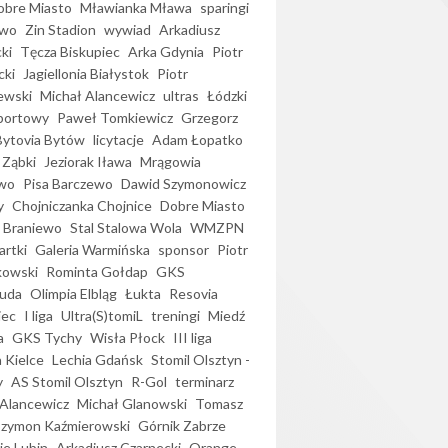
bre Miasto
Mławianka Mława
sparingi
ewo
Zin Stadion
wywiad
Arkadiusz
ki
Tęcza Biskupiec
Arka Gdynia
Piotr
cki
Jagiellonia Białystok
Piotr
ewski
Michał Alancewicz
ultras
Łódzki
portowy
Paweł Tomkiewicz
Grzegorz
Bytovia Bytów
licytacje
Adam Łopatko
 Ząbki
Jeziorak Iława
Mrągowia
wo
Pisa Barczewo
Dawid Szymonowicz
y
Chojniczanka Chojnice
Dobre Miasto
 Braniewo
Stal Stalowa Wola
WMZPN
artki
Galeria Warmińska
sponsor
Piotr
kowski
Rominta Gołdap
GKS
uda
Olimpia Elbląg
Łukta
Resovia
iec
I liga
Ultra(S)tomiL
treningi
Miedź
a
GKS Tychy
Wisła Płock
III liga
 Kielce
Lechia Gdańsk
Stomil Olsztyn -
y
AS Stomil Olsztyn
R-Gol
terminarz
Alancewicz
Michał Glanowski
Tomasz
Szymon Kaźmierowski
Górnik Zabrze
ie Lubin
Arkadiusz Czarnecki
Orange