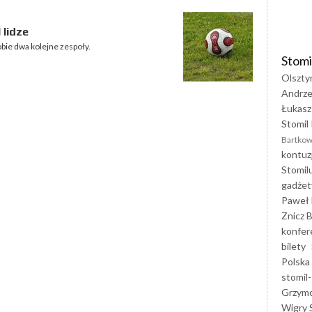
 lidze
bie dwa kolejne zespoły.
Stomi
Olszty
Andrze
Łukasz
Stomil 
Bartkow
kontuz
Stomil
gadżet
Paweł 
Znicz B
konfer
bilety
Polska
stomil-
Grzym
Wigry 