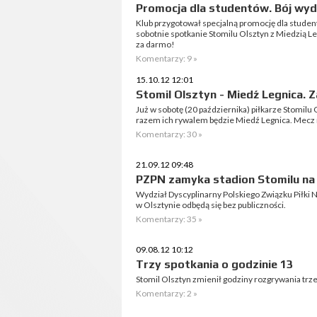
Promocja dla studentów. Bój wyd
Klub przygotował specjalną promocję dla student
sobotnie spotkanie Stomilu Olsztyn z Miedzią L
za darmo!
Komentarzy: 9 »
15.10.12 12:01
Stomil Olsztyn - Miedź Legnica.
Już w sobotę (20 października) piłkarze Stomilu
razem ich rywalem będzie Miedź Legnica. Mecz r
Komentarzy: 30 »
21.09.12 09:48
PZPN zamyka stadion Stomilu na 
Wydział Dyscyplinarny Polskiego Związku Piłki N
w Olsztynie odbędą się bez publiczności.
Komentarzy: 35 »
09.08.12 10:12
Trzy spotkania o godzinie 13
Stomil Olsztyn zmienił godziny rozgrywania trze
Komentarzy: 2 »