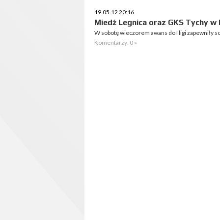
19.05.12 20:16
Miedź Legnica oraz GKS Tychy w I
W sobotę wieczorem awans do I ligi zapewniły so
Komentarzy: 0 »