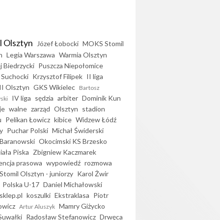
l Olsztyn
Józef Łobocki
MOKS Stomil
n
Legia Warszawa
Warmia Olsztyn
j Biedrzycki
Puszcza Niepołomice
 Suchocki
Krzysztof Filipek
II liga
II Olsztyn
GKS Wikielec
Bartosz
IV liga
sędzia
arbiter
Dominik Kun
ski
je
walne
zarząd
Olsztyn
stadion
u
Pelikan Łowicz
kibice
Widzew Łódź
y
Puchar Polski
Michał Świderski
Baranowski
Okocimski KS Brzesko
iała Piska
Zbigniew Kaczmarek
encja prasowa
wypowiedź
rozmowa
Stomil Olsztyn - juniorzy
Karol Żwir
Polska U-17
Daniel Michałowski
sklep.pl
koszulki
Ekstraklasa
Piotr
owicz
Mamry Giżycko
Artur Aluszyk
Suwałki
Radosław Stefanowicz
Drwęca