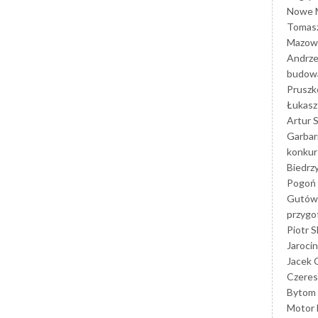
Nowe M
Tomasz
Mazowi
Andrze
budowa
Prusz
Łukasz 
Artur 
Garbar
konkur
Biedrz
Pogoń 
Gutów
przyg
Piotr S
Jarocin
Jacek 
Czeres
Bytom
Motor 