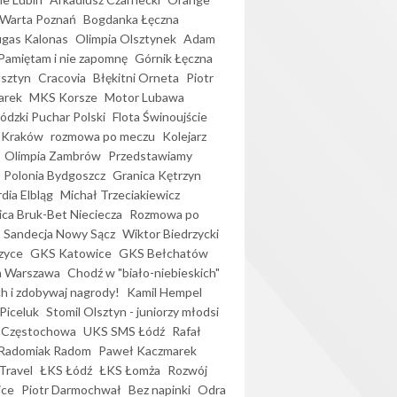
Warta Poznań
Bogdanka Łęczna
gas Kalonas
Olimpia Olsztynek
Adam
Pamiętam i nie zapomnę
Górnik Łęczna
lsztyn
Cracovia
Błękitni Orneta
Piotr
arek
MKS Korsze
Motor Lubawa
dzki Puchar Polski
Flota Świnoujście
 Kraków
rozmowa po meczu
Kolejarz
Olimpia Zambrów
Przedstawiamy
Polonia Bydgoszcz
Granica Kętrzyn
dia Elbląg
Michał Trzeciakiewicz
ica Bruk-Bet Nieciecza
Rozmowa po
Sandecja Nowy Sącz
Wiktor Biedrzycki
zyce
GKS Katowice
GKS Bełchatów
a Warszawa
Chodź w "biało-niebieskich"
h i zdobywaj nagrody!
Kamil Hempel
Piceluk
Stomil Olsztyn - juniorzy młodsi
 Częstochowa
UKS SMS Łódź
Rafał
Radomiak Radom
Paweł Kaczmarek
Travel
ŁKS Łódź
ŁKS Łomża
Rozwój
ice
Piotr Darmochwał
Bez napinki
Odra