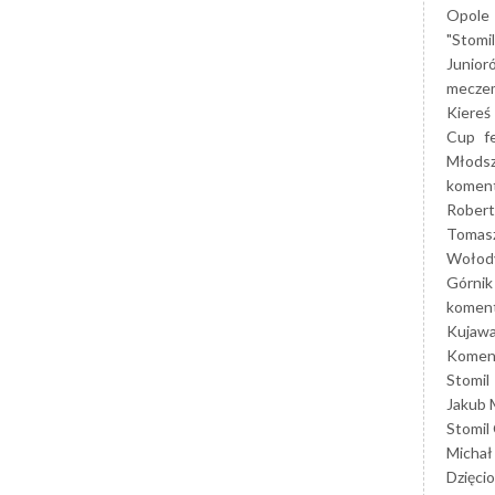
Opole
"Stomi
Junior
mecze
Kiereś
Cup
f
Młods
koment
Robert
Tomas
Wołod
Górnik
koment
Kujaw
Koment
Stomil
Jakub 
Stomil
Michał
Dzięcio