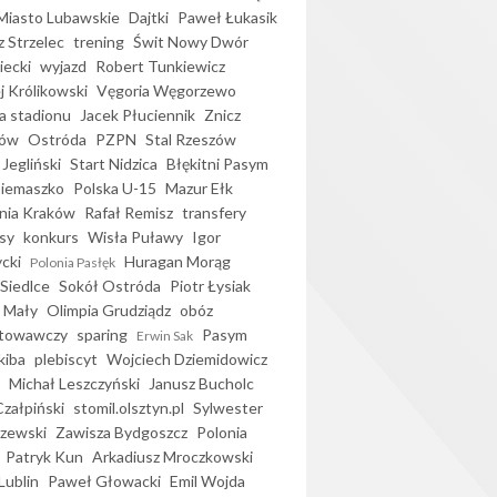
iasto Lubawskie
Dajtki
Paweł Łukasik
 Strzelec
trening
Świt Nowy Dwór
ecki
wyjazd
Robert Tunkiewicz
j Królikowski
Vęgoria Węgorzewo
 stadionu
Jacek Płuciennik
Znicz
ków
Ostróda
PZPN
Stal Rzeszów
Jegliński
Start Nidzica
Błękitni Pasym
Siemaszko
Polska U-15
Mazur Ełk
nia Kraków
Rafał Remisz
transfery
sy
konkurs
Wisła Puławy
Igor
ycki
Huragan Morąg
Polonia Pasłęk
Siedlce
Sokół Ostróda
Piotr Łysiak
 Mały
Olimpia Grudziądz
obóz
otowawczy
sparing
Pasym
Erwin Sak
kiba
plebiscyt
Wojciech Dziemidowicz
Michał Leszczyński
Janusz Bucholc
Czałpiński
stomil.olsztyn.pl
Sylwester
zewski
Zawisza Bydgoszcz
Polonia
Patryk Kun
Arkadiusz Mroczkowski
Lublin
Paweł Głowacki
Emil Wojda