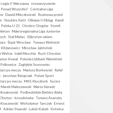
Legia II Warszawa
stowarzyszenie
l Ponad Wszystko"
Centralna Liga
ów
Dawid Mieczkowski
Rozmowa przed
m
Yasuhiro Katō
Olimpia II Elbląg
Kamil
Polska U-21
Chrobry Głogów
Stomil
elieton
Makroregionalna Liga Juniorów
zych
Stal Mielec
(S)krytym okiem
arz
Śląsk Wrocław
Tomasz Wełnicki
 Kiłdanowicz
Mirosław Jabłoński
z Wełna
Irakli Meschia
Ruch Chorzów
ymyr Kowal
Polonia Lidzbark Warmiński
 Polkowice
Zagłębie Sosnowiec
arz po meczu
Mariusz Borkowski
Rafał
a
Jarosław Ratajczak
Polsat Sport
arz po meczu
MKS Kluczbork
Socios
Marek Maleszewski
Warta Sieradz
Mosakowski
Podbeskidzie Bielsko-Biała
 Olsztyn - koszykówka
Tomasz Asensky
 Kraszewski
Wołodymyr Tanczyk
Ernest
ł
Adrian Stawski
Lukáš Kubáň
Kotwica