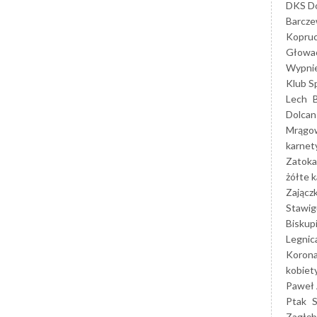
DKS Do
Barcz
Kopruc
Głowa
Wypni
Klub S
Lech
Dolcan
Mrągo
karnet
Zatoka
żółte k
Zającz
Stawig
Biskup
Legnic
Korona
kobiet
Paweł 
Ptak
Zagłęb