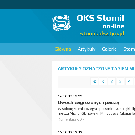
OKS Stomil
on-line
stomil.olsztyn.pl
Główna
Artykuły
Galerie
Stomi
ARTYKUŁY OZNACZONE TAGIEM MIE
2
3
4
16.10.12 13:22
Dwóch zagrożonych pauzą
W sobotę Stomil rozegra spotkanie 13. kolejki I 
meczu Michał Glanowski i Mindaugas Kalonas będ
Komentarzy: 0 »
15.10.12 12:12