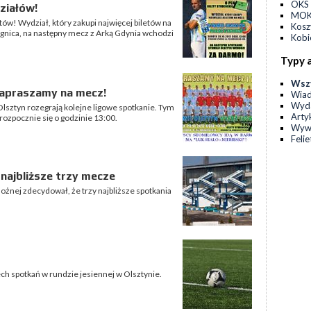
OKS 
ziałów!
MOKS
ów! Wydział, który zakupi najwięcej biletów na
Kos
egnica, na następny mecz z Arką Gdynia wchodzi
Kobi
Typy 
Wsz
 Zapraszamy na mecz!
Wia
Wyda
 Olsztyn rozegrają kolejne ligowe spotkanie. Tym
Arty
ozpocznie się o godzinie 13:00.
Wyw
Feli
najbliższe trzy mecze
ożnej zdecydował, że trzy najbliższe spotkania
ch spotkań w rundzie jesiennej w Olsztynie.