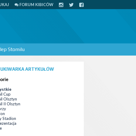
UKAJ
FORUM KIBICÓW
lep Stomilu
UKIWARKA ARTYKUŁÓW
orie
ystkie
il Cup
il Olsztyn
l II Olsztyn
orzy
ion
 Stadion
ezentacja
ce