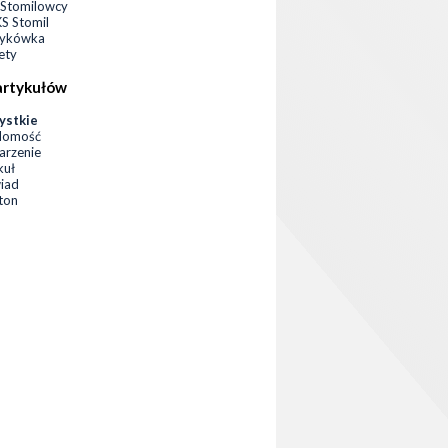
Stomilowcy
 Stomil
zykówka
ety
artykułów
ystkie
domość
rzenie
kuł
iad
eton