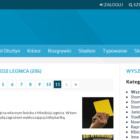
ZALOGUJ
SZ
l Olsztyn
Kibice
Rozgrywki
Stadion
Typowanie
Sk
DŹ LEGNICA (206)
WYSZ
Kateg
5
6
7
8
9
10
11
Wsz
Stom
Stom
Stomi
Juni
ligi na własnym boisku z Miedzią Legnica. W tym
Stad
ą zagrożeni wykluczającą żółtą kartką.
Nowy
Repr
Kibi
Inne