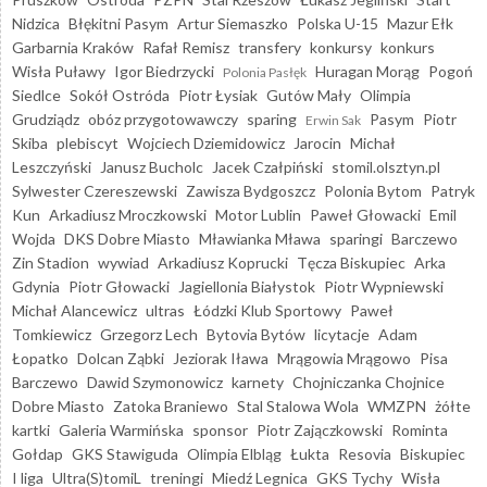
Nidzica
Błękitni Pasym
Artur Siemaszko
Polska U-15
Mazur Ełk
Garbarnia Kraków
Rafał Remisz
transfery
konkursy
konkurs
Wisła Puławy
Igor Biedrzycki
Huragan Morąg
Pogoń
Polonia Pasłęk
Siedlce
Sokół Ostróda
Piotr Łysiak
Gutów Mały
Olimpia
Grudziądz
obóz przygotowawczy
sparing
Pasym
Piotr
Erwin Sak
Skiba
plebiscyt
Wojciech Dziemidowicz
Jarocin
Michał
Leszczyński
Janusz Bucholc
Jacek Czałpiński
stomil.olsztyn.pl
Sylwester Czereszewski
Zawisza Bydgoszcz
Polonia Bytom
Patryk
Kun
Arkadiusz Mroczkowski
Motor Lublin
Paweł Głowacki
Emil
Wojda
DKS Dobre Miasto
Mławianka Mława
sparingi
Barczewo
Zin Stadion
wywiad
Arkadiusz Koprucki
Tęcza Biskupiec
Arka
Gdynia
Piotr Głowacki
Jagiellonia Białystok
Piotr Wypniewski
Michał Alancewicz
ultras
Łódzki Klub Sportowy
Paweł
Tomkiewicz
Grzegorz Lech
Bytovia Bytów
licytacje
Adam
Łopatko
Dolcan Ząbki
Jeziorak Iława
Mrągowia Mrągowo
Pisa
Barczewo
Dawid Szymonowicz
karnety
Chojniczanka Chojnice
Dobre Miasto
Zatoka Braniewo
Stal Stalowa Wola
WMZPN
żółte
kartki
Galeria Warmińska
sponsor
Piotr Zajączkowski
Rominta
Gołdap
GKS Stawiguda
Olimpia Elbląg
Łukta
Resovia
Biskupiec
I liga
Ultra(S)tomiL
treningi
Miedź Legnica
GKS Tychy
Wisła