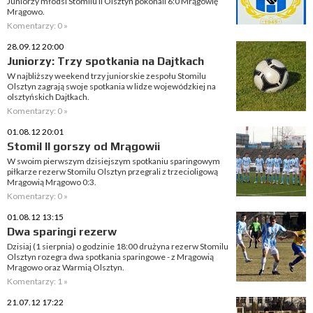
Juniorzy młodsi Stomilu II Olsztyn pokonali 6:0 Mrągowię
Mrągowo.
Komentarzy: 0 »
28.09.12 20:00
Juniorzy: Trzy spotkania na Dajtkach
W najbliższy weekend trzy juniorskie zespołu Stomilu
Olsztyn zagrają swoje spotkania w lidze wojewódzkiej na
olsztyńskich Dajtkach.
Komentarzy: 0 »
01.08.12 20:01
Stomil II gorszy od Mrągowii
W swoim pierwszym dzisiejszym spotkaniu sparingowym
piłkarze rezerw Stomilu Olsztyn przegrali z trzecioligową
Mrągowią Mrągowo 0:3.
Komentarzy: 0 »
01.08.12 13:15
Dwa sparingi rezerw
Dzisiaj (1 sierpnia) o godzinie 18:00 drużyna rezerw Stomilu
Olsztyn rozegra dwa spotkania sparingowe - z Mrągowią
Mrągowo oraz Warmią Olsztyn.
Komentarzy: 1 »
21.07.12 17:22