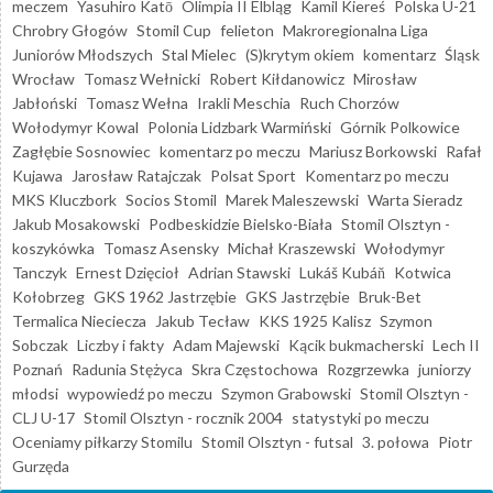
meczem
Yasuhiro Katō
Olimpia II Elbląg
Kamil Kiereś
Polska U-21
Chrobry Głogów
Stomil Cup
felieton
Makroregionalna Liga
Juniorów Młodszych
Stal Mielec
(S)krytym okiem
komentarz
Śląsk
Wrocław
Tomasz Wełnicki
Robert Kiłdanowicz
Mirosław
Jabłoński
Tomasz Wełna
Irakli Meschia
Ruch Chorzów
Wołodymyr Kowal
Polonia Lidzbark Warmiński
Górnik Polkowice
Zagłębie Sosnowiec
komentarz po meczu
Mariusz Borkowski
Rafał
Kujawa
Jarosław Ratajczak
Polsat Sport
Komentarz po meczu
MKS Kluczbork
Socios Stomil
Marek Maleszewski
Warta Sieradz
Jakub Mosakowski
Podbeskidzie Bielsko-Biała
Stomil Olsztyn -
koszykówka
Tomasz Asensky
Michał Kraszewski
Wołodymyr
Tanczyk
Ernest Dzięcioł
Adrian Stawski
Lukáš Kubáň
Kotwica
Kołobrzeg
GKS 1962 Jastrzębie
GKS Jastrzębie
Bruk-Bet
Termalica Nieciecza
Jakub Tecław
KKS 1925 Kalisz
Szymon
Sobczak
Liczby i fakty
Adam Majewski
Kącik bukmacherski
Lech II
Poznań
Radunia Stężyca
Skra Częstochowa
Rozgrzewka
juniorzy
młodsi
wypowiedź po meczu
Szymon Grabowski
Stomil Olsztyn -
CLJ U-17
Stomil Olsztyn - rocznik 2004
statystyki po meczu
Oceniamy piłkarzy Stomilu
Stomil Olsztyn - futsal
3. połowa
Piotr
Gurzęda