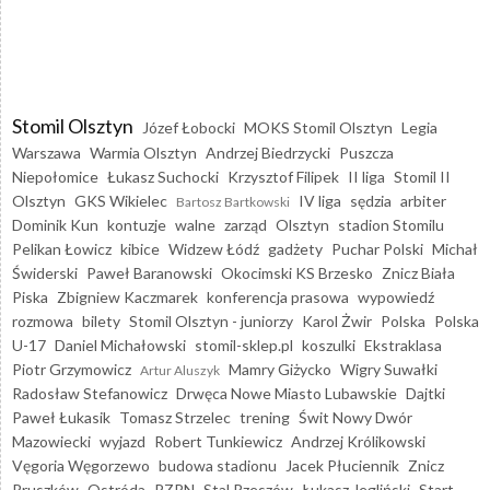
Stomil Olsztyn
Józef Łobocki
MOKS Stomil Olsztyn
Legia
Warszawa
Warmia Olsztyn
Andrzej Biedrzycki
Puszcza
Niepołomice
Łukasz Suchocki
Krzysztof Filipek
II liga
Stomil II
Olsztyn
GKS Wikielec
IV liga
sędzia
arbiter
Bartosz Bartkowski
Dominik Kun
kontuzje
walne
zarząd
Olsztyn
stadion Stomilu
Pelikan Łowicz
kibice
Widzew Łódź
gadżety
Puchar Polski
Michał
Świderski
Paweł Baranowski
Okocimski KS Brzesko
Znicz Biała
Piska
Zbigniew Kaczmarek
konferencja prasowa
wypowiedź
rozmowa
bilety
Stomil Olsztyn - juniorzy
Karol Żwir
Polska
Polska
U-17
Daniel Michałowski
stomil-sklep.pl
koszulki
Ekstraklasa
Piotr Grzymowicz
Mamry Giżycko
Wigry Suwałki
Artur Aluszyk
Radosław Stefanowicz
Drwęca Nowe Miasto Lubawskie
Dajtki
Paweł Łukasik
Tomasz Strzelec
trening
Świt Nowy Dwór
Mazowiecki
wyjazd
Robert Tunkiewicz
Andrzej Królikowski
Vęgoria Węgorzewo
budowa stadionu
Jacek Płuciennik
Znicz
Pruszków
Ostróda
PZPN
Stal Rzeszów
Łukasz Jegliński
Start