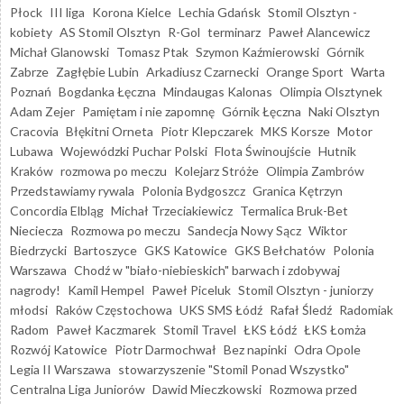
Płock
III liga
Korona Kielce
Lechia Gdańsk
Stomil Olsztyn -
kobiety
AS Stomil Olsztyn
R-Gol
terminarz
Paweł Alancewicz
Michał Glanowski
Tomasz Ptak
Szymon Kaźmierowski
Górnik
Zabrze
Zagłębie Lubin
Arkadiusz Czarnecki
Orange Sport
Warta
Poznań
Bogdanka Łęczna
Mindaugas Kalonas
Olimpia Olsztynek
Adam Zejer
Pamiętam i nie zapomnę
Górnik Łęczna
Naki Olsztyn
Cracovia
Błękitni Orneta
Piotr Klepczarek
MKS Korsze
Motor
Lubawa
Wojewódzki Puchar Polski
Flota Świnoujście
Hutnik
Kraków
rozmowa po meczu
Kolejarz Stróże
Olimpia Zambrów
Przedstawiamy rywala
Polonia Bydgoszcz
Granica Kętrzyn
Concordia Elbląg
Michał Trzeciakiewicz
Termalica Bruk-Bet
Nieciecza
Rozmowa po meczu
Sandecja Nowy Sącz
Wiktor
Biedrzycki
Bartoszyce
GKS Katowice
GKS Bełchatów
Polonia
Warszawa
Chodź w "biało-niebieskich" barwach i zdobywaj
nagrody!
Kamil Hempel
Paweł Piceluk
Stomil Olsztyn - juniorzy
młodsi
Raków Częstochowa
UKS SMS Łódź
Rafał Śledź
Radomiak
Radom
Paweł Kaczmarek
Stomil Travel
ŁKS Łódź
ŁKS Łomża
Rozwój Katowice
Piotr Darmochwał
Bez napinki
Odra Opole
Legia II Warszawa
stowarzyszenie "Stomil Ponad Wszystko"
Centralna Liga Juniorów
Dawid Mieczkowski
Rozmowa przed