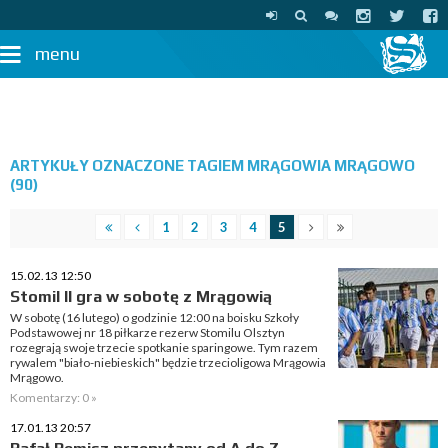
menu
ARTYKUŁY OZNACZONE TAGIEM MRĄGOWIA MRĄGOWO
(90)
1
2
3
4
5
15.02.13 12:50
Stomil II gra w sobotę z Mrągowią
W sobotę (16 lutego) o godzinie 12:00 na boisku Szkoły
Podstawowej nr 18 piłkarze rezerw Stomilu Olsztyn
rozegrają swoje trzecie spotkanie sparingowe. Tym razem
rywalem "biało-niebieskich" będzie trzecioligowa Mrągowia
Mrągowo.
Komentarzy: 0 »
17.01.13 20:57