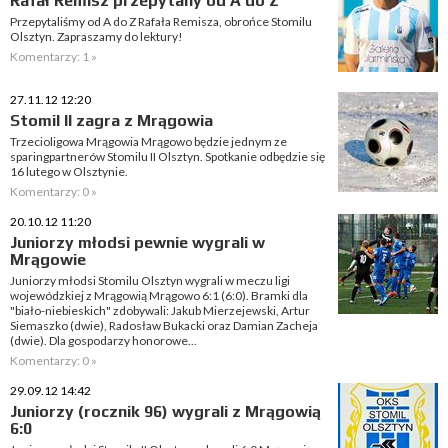
Rafał Remisz przepytany od A do Z
Przepytaliśmy od A do Z Rafała Remisza, obrońce Stomilu
Olsztyn. Zapraszamy do lektury!
Komentarzy: 1 »
27.11.12 12:20
Stomil II zagra z Mrągowia
Trzecioligowa Mrągowia Mrągowo będzie jednym ze
sparingpartnerów Stomilu II Olsztyn. Spotkanie odbędzie się
16 lutego w Olsztynie.
Komentarzy: 0 »
20.10.12 11:20
Juniorzy młodsi pewnie wygrali w
Mrągowie
Juniorzy młodsi Stomilu Olsztyn wygrali w meczu ligi
wojewódzkiej z Mrągowią Mrągowo 6:1 (6:0). Bramki dla
"biało-niebieskich" zdobywali: Jakub Mierzejewski, Artur
Siemaszko (dwie), Radosław Bukacki oraz Damian Zacheja
(dwie). Dla gospodarzy honorowe...
Komentarzy: 0 »
29.09.12 14:42
Juniorzy (rocznik 96) wygrali z Mrągowią
6:0