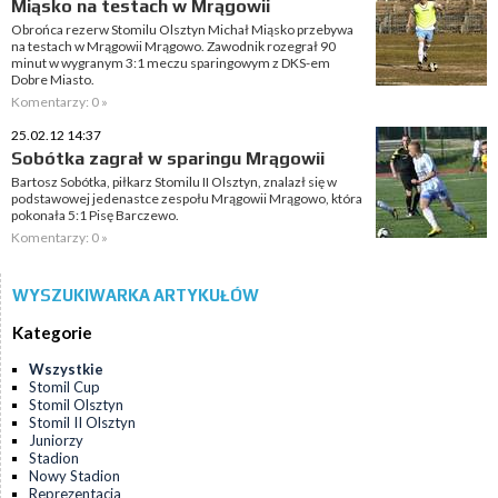
Miąsko na testach w Mrągowii
Obrońca rezerw Stomilu Olsztyn Michał Miąsko przebywa
na testach w Mrągowii Mrągowo. Zawodnik rozegrał 90
minut w wygranym 3:1 meczu sparingowym z DKS-em
Dobre Miasto.
Komentarzy: 0 »
25.02.12 14:37
Sobótka zagrał w sparingu Mrągowii
Bartosz Sobótka, piłkarz Stomilu II Olsztyn, znalazł się w
podstawowej jedenastce zespołu Mrągowii Mrągowo, która
pokonała 5:1 Pisę Barczewo.
Komentarzy: 0 »
WYSZUKIWARKA ARTYKUŁÓW
Kategorie
Wszystkie
Stomil Cup
Stomil Olsztyn
Stomil II Olsztyn
Juniorzy
Stadion
Nowy Stadion
Reprezentacja