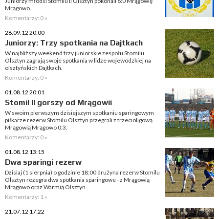
Juniorzy młodsi Stomilu II Olsztyn pokonali 6:0 Mrągowię
Mrągowo.
Komentarzy: 0 »
28.09.12 20:00
Juniorzy: Trzy spotkania na Dajtkach
W najbliższy weekend trzy juniorskie zespołu Stomilu
Olsztyn zagrają swoje spotkania w lidze wojewódzkiej na
olsztyńskich Dajtkach.
Komentarzy: 0 »
01.08.12 20:01
Stomil II gorszy od Mrągowii
W swoim pierwszym dzisiejszym spotkaniu sparingowym
piłkarze rezerw Stomilu Olsztyn przegrali z trzecioligową
Mrągowią Mrągowo 0:3.
Komentarzy: 0 »
01.08.12 13:15
Dwa sparingi rezerw
Dzisiaj (1 sierpnia) o godzinie 18:00 drużyna rezerw Stomilu
Olsztyn rozegra dwa spotkania sparingowe - z Mrągowią
Mrągowo oraz Warmią Olsztyn.
Komentarzy: 1 »
21.07.12 17:22