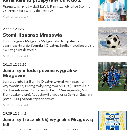
Rafał Remisz przepytany od A do Z
Przepytaliśmy od A do Z Rafała Remisza, obrońce Stomilu
Olsztyn. Zapraszamy do lektury!
Komentarzy: 1 »
27.11.12 12:20
Stomil II zagra z Mrągowia
Trzecioligowa Mrągowia Mrągowo będzie jednym ze
sparingpartnerów Stomilu II Olsztyn. Spotkanie odbędzie się
16 lutego w Olsztynie.
Komentarzy: 0 »
20.10.12 11:20
Juniorzy młodsi pewnie wygrali w
Mrągowie
Juniorzy młodsi Stomilu Olsztyn wygrali w meczu ligi
wojewódzkiej z Mrągowią Mrągowo 6:1 (6:0). Bramki dla
"biało-niebieskich" zdobywali: Jakub Mierzejewski, Artur
Siemaszko (dwie), Radosław Bukacki oraz Damian Zacheja
(dwie). Dla gospodarzy honorowe...
Komentarzy: 0 »
29.09.12 14:42
Juniorzy (rocznik 96) wygrali z Mrągowią
6:0