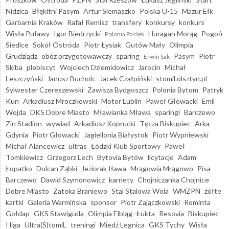
Nidzica
Błękitni Pasym
Artur Siemaszko
Polska U-15
Mazur Ełk
Garbarnia Kraków
Rafał Remisz
transfery
konkursy
konkurs
Wisła Puławy
Igor Biedrzycki
Huragan Morąg
Pogoń
Polonia Pasłęk
Siedlce
Sokół Ostróda
Piotr Łysiak
Gutów Mały
Olimpia
Grudziądz
obóz przygotowawczy
sparing
Pasym
Piotr
Erwin Sak
Skiba
plebiscyt
Wojciech Dziemidowicz
Jarocin
Michał
Leszczyński
Janusz Bucholc
Jacek Czałpiński
stomil.olsztyn.pl
Sylwester Czereszewski
Zawisza Bydgoszcz
Polonia Bytom
Patryk
Kun
Arkadiusz Mroczkowski
Motor Lublin
Paweł Głowacki
Emil
Wojda
DKS Dobre Miasto
Mławianka Mława
sparingi
Barczewo
Zin Stadion
wywiad
Arkadiusz Koprucki
Tęcza Biskupiec
Arka
Gdynia
Piotr Głowacki
Jagiellonia Białystok
Piotr Wypniewski
Michał Alancewicz
ultras
Łódzki Klub Sportowy
Paweł
Tomkiewicz
Grzegorz Lech
Bytovia Bytów
licytacje
Adam
Łopatko
Dolcan Ząbki
Jeziorak Iława
Mrągowia Mrągowo
Pisa
Barczewo
Dawid Szymonowicz
karnety
Chojniczanka Chojnice
Dobre Miasto
Zatoka Braniewo
Stal Stalowa Wola
WMZPN
żółte
kartki
Galeria Warmińska
sponsor
Piotr Zajączkowski
Rominta
Gołdap
GKS Stawiguda
Olimpia Elbląg
Łukta
Resovia
Biskupiec
I liga
Ultra(S)tomiL
treningi
Miedź Legnica
GKS Tychy
Wisła