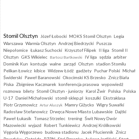
Stomil Olsztyn
Józef Łobocki
MOKS Stomil Olsztyn
Legia
Warszawa
Warmia Olsztyn
Andrzej Biedrzycki
Puszcza
Niepołomice
Łukasz Suchocki
Krzysztof Filipek
II liga
Stomil II
Olsztyn
GKS Wikielec
IV liga
sędzia
arbiter
Bartosz Bartkowski
Dominik Kun
kontuzje
walne
zarząd
Olsztyn
stadion Stomilu
Pelikan Łowicz
kibice
Widzew Łódź
gadżety
Puchar Polski
Michał
Świderski
Paweł Baranowski
Okocimski KS Brzesko
Znicz Biała
Piska
Zbigniew Kaczmarek
konferencja prasowa
wypowiedź
rozmowa
bilety
Stomil Olsztyn - juniorzy
Karol Żwir
Polska
Polska
U-17
Daniel Michałowski
stomil-sklep.pl
koszulki
Ekstraklasa
Piotr Grzymowicz
Mamry Giżycko
Wigry Suwałki
Artur Aluszyk
Radosław Stefanowicz
Drwęca Nowe Miasto Lubawskie
Dajtki
Paweł Łukasik
Tomasz Strzelec
trening
Świt Nowy Dwór
Mazowiecki
wyjazd
Robert Tunkiewicz
Andrzej Królikowski
Vęgoria Węgorzewo
budowa stadionu
Jacek Płuciennik
Znicz
Pruszków
Ostróda
PZPN
Stal Rzeszów
Łukasz Jegliński
Start