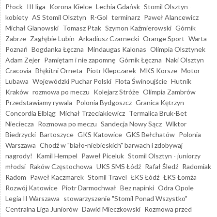
Płock
III liga
Korona Kielce
Lechia Gdańsk
Stomil Olsztyn -
kobiety
AS Stomil Olsztyn
R-Gol
terminarz
Paweł Alancewicz
Michał Glanowski
Tomasz Ptak
Szymon Kaźmierowski
Górnik
Zabrze
Zagłębie Lubin
Arkadiusz Czarnecki
Orange Sport
Warta
Poznań
Bogdanka Łęczna
Mindaugas Kalonas
Olimpia Olsztynek
Adam Zejer
Pamiętam i nie zapomnę
Górnik Łęczna
Naki Olsztyn
Cracovia
Błękitni Orneta
Piotr Klepczarek
MKS Korsze
Motor
Lubawa
Wojewódzki Puchar Polski
Flota Świnoujście
Hutnik
Kraków
rozmowa po meczu
Kolejarz Stróże
Olimpia Zambrów
Przedstawiamy rywala
Polonia Bydgoszcz
Granica Kętrzyn
Concordia Elbląg
Michał Trzeciakiewicz
Termalica Bruk-Bet
Nieciecza
Rozmowa po meczu
Sandecja Nowy Sącz
Wiktor
Biedrzycki
Bartoszyce
GKS Katowice
GKS Bełchatów
Polonia
Warszawa
Chodź w "biało-niebieskich" barwach i zdobywaj
nagrody!
Kamil Hempel
Paweł Piceluk
Stomil Olsztyn - juniorzy
młodsi
Raków Częstochowa
UKS SMS Łódź
Rafał Śledź
Radomiak
Radom
Paweł Kaczmarek
Stomil Travel
ŁKS Łódź
ŁKS Łomża
Rozwój Katowice
Piotr Darmochwał
Bez napinki
Odra Opole
Legia II Warszawa
stowarzyszenie "Stomil Ponad Wszystko"
Centralna Liga Juniorów
Dawid Mieczkowski
Rozmowa przed