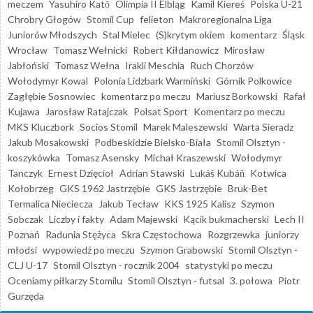
meczem
Yasuhiro Katō
Olimpia II Elbląg
Kamil Kiereś
Polska U-21
Chrobry Głogów
Stomil Cup
felieton
Makroregionalna Liga
Juniorów Młodszych
Stal Mielec
(S)krytym okiem
komentarz
Śląsk
Wrocław
Tomasz Wełnicki
Robert Kiłdanowicz
Mirosław
Jabłoński
Tomasz Wełna
Irakli Meschia
Ruch Chorzów
Wołodymyr Kowal
Polonia Lidzbark Warmiński
Górnik Polkowice
Zagłębie Sosnowiec
komentarz po meczu
Mariusz Borkowski
Rafał
Kujawa
Jarosław Ratajczak
Polsat Sport
Komentarz po meczu
MKS Kluczbork
Socios Stomil
Marek Maleszewski
Warta Sieradz
Jakub Mosakowski
Podbeskidzie Bielsko-Biała
Stomil Olsztyn -
koszykówka
Tomasz Asensky
Michał Kraszewski
Wołodymyr
Tanczyk
Ernest Dzięcioł
Adrian Stawski
Lukáš Kubáň
Kotwica
Kołobrzeg
GKS 1962 Jastrzębie
GKS Jastrzębie
Bruk-Bet
Termalica Nieciecza
Jakub Tecław
KKS 1925 Kalisz
Szymon
Sobczak
Liczby i fakty
Adam Majewski
Kącik bukmacherski
Lech II
Poznań
Radunia Stężyca
Skra Częstochowa
Rozgrzewka
juniorzy
młodsi
wypowiedź po meczu
Szymon Grabowski
Stomil Olsztyn -
CLJ U-17
Stomil Olsztyn - rocznik 2004
statystyki po meczu
Oceniamy piłkarzy Stomilu
Stomil Olsztyn - futsal
3. połowa
Piotr
Gurzęda