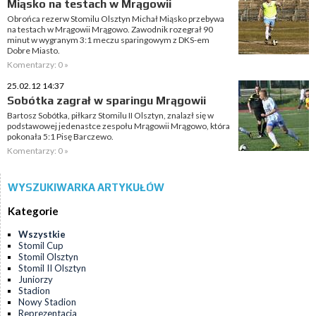
Miąsko na testach w Mrągowii
Obrońca rezerw Stomilu Olsztyn Michał Miąsko przebywa
na testach w Mrągowii Mrągowo. Zawodnik rozegrał 90
minut w wygranym 3:1 meczu sparingowym z DKS-em
Dobre Miasto.
Komentarzy: 0 »
25.02.12 14:37
Sobótka zagrał w sparingu Mrągowii
Bartosz Sobótka, piłkarz Stomilu II Olsztyn, znalazł się w
podstawowej jedenastce zespołu Mrągowii Mrągowo, która
pokonała 5:1 Pisę Barczewo.
Komentarzy: 0 »
WYSZUKIWARKA ARTYKUŁÓW
Kategorie
Wszystkie
Stomil Cup
Stomil Olsztyn
Stomil II Olsztyn
Juniorzy
Stadion
Nowy Stadion
Reprezentacja