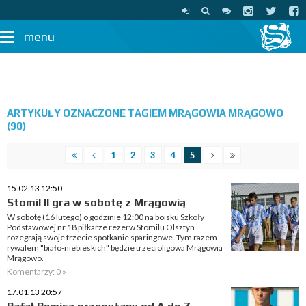
menu
ARTYKUŁY OZNACZONE TAGIEM MRĄGOWIA MRĄGOWO
(90)
1
2
3
4
5
15.02.13 12:50
Stomil II gra w sobotę z Mrągowią
W sobotę (16 lutego) o godzinie 12:00 na boisku Szkoły
Podstawowej nr 18 piłkarze rezerw Stomilu Olsztyn
rozegrają swoje trzecie spotkanie sparingowe. Tym razem
rywalem "biało-niebieskich" będzie trzecioligowa Mrągowia
Mrągowo.
Komentarzy: 0 »
17.01.13 20:57