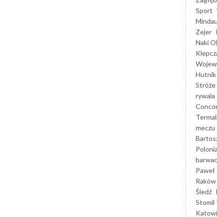
Sport
Mindau
Zejer
Naki O
Klepcz
Wojewó
Hutnik
Stróże
rywala
Concor
Termal
meczu
Bartos
Poloni
barwac
Paweł 
Raków
Śledź
Stomil 
Katow