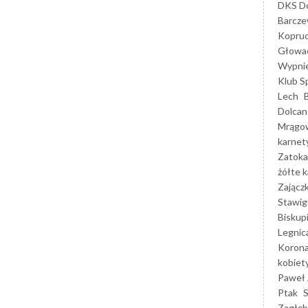
DKS Do
Barcz
Kopruc
Głowa
Wypni
Klub S
Lech
Dolcan
Mrągo
karnet
Zatoka
żółte k
Zającz
Stawig
Biskup
Legnic
Korona
kobiet
Paweł 
Ptak
Zagłęb