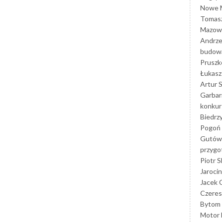
Nowe M
Tomasz
Mazowi
Andrze
budowa
Prusz
Łukasz 
Artur 
Garbar
konkur
Biedrz
Pogoń 
Gutów
przyg
Piotr S
Jarocin
Jacek 
Czeres
Bytom
Motor 