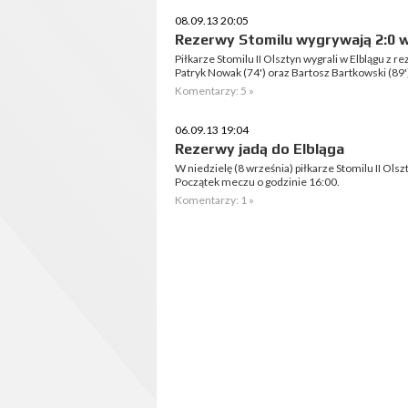
08.09.13 20:05
Rezerwy Stomilu wygrywają 2:0 w
Piłkarze Stomilu II Olsztyn wygrali w Elblągu z re
Patryk Nowak (74') oraz Bartosz Bartkowski (89'
Komentarzy: 5 »
06.09.13 19:04
Rezerwy jadą do Elbląga
W niedzielę (8 września) piłkarze Stomilu II Olszt
Początek meczu o godzinie 16:00.
Komentarzy: 1 »