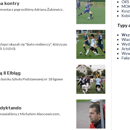
OKS 
na kontry
MOKS
 komentarz poprosiliśmy Adriana Żukiewicz,
Kos
Kobi
Typy 
Wsz
Wia
Wyda
epsi okazali się "biało-niebiescy", którzy po
Arty
 1:0 (0:0).
Wyw
Feli
 II Elbląg
na boisku Szkoły Podstawowej nr 18 ligowe
 dyktando
 rozmawialiśmy z Michałem Alancewiczem,