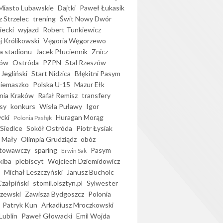
iasto Lubawskie
Dajtki
Paweł Łukasik
 Strzelec
trening
Świt Nowy Dwór
ecki
wyjazd
Robert Tunkiewicz
j Królikowski
Vęgoria Węgorzewo
 stadionu
Jacek Płuciennik
Znicz
ków
Ostróda
PZPN
Stal Rzeszów
Jegliński
Start Nidzica
Błękitni Pasym
Siemaszko
Polska U-15
Mazur Ełk
nia Kraków
Rafał Remisz
transfery
sy
konkurs
Wisła Puławy
Igor
ycki
Huragan Morąg
Polonia Pasłęk
Siedlce
Sokół Ostróda
Piotr Łysiak
 Mały
Olimpia Grudziądz
obóz
otowawczy
sparing
Pasym
Erwin Sak
kiba
plebiscyt
Wojciech Dziemidowicz
Michał Leszczyński
Janusz Bucholc
Czałpiński
stomil.olsztyn.pl
Sylwester
zewski
Zawisza Bydgoszcz
Polonia
Patryk Kun
Arkadiusz Mroczkowski
Lublin
Paweł Głowacki
Emil Wojda