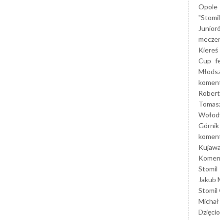
Opole
"Stomi
Junior
mecze
Kiereś
Cup
f
Młods
koment
Robert
Tomas
Wołod
Górnik
koment
Kujaw
Koment
Stomil
Jakub 
Stomil
Michał
Dzięcio