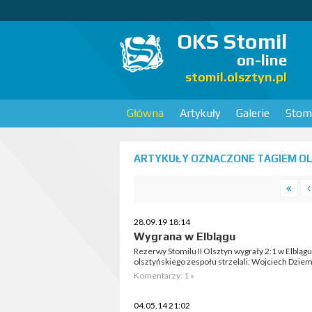
OKS Stomil
on-line
stomil.olsztyn.pl
Główna
Artykuły
Galerie
Stomi
ARTYKUŁY OZNACZONE TAGIEM OLIM
28.09.19 18:14
Wygrana w Elblągu
Rezerwy Stomilu II Olsztyn wygrały 2:1 w Elblągu
olsztyńskiego zespołu strzelali: Wojciech Dzie
Komentarzy: 1 »
04.05.14 21:02