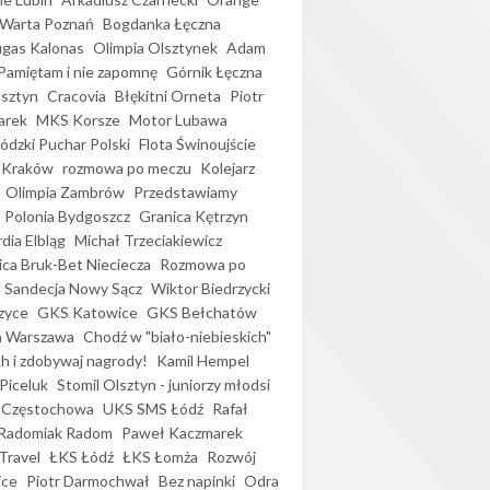
Warta Poznań
Bogdanka Łęczna
gas Kalonas
Olimpia Olsztynek
Adam
Pamiętam i nie zapomnę
Górnik Łęczna
lsztyn
Cracovia
Błękitni Orneta
Piotr
arek
MKS Korsze
Motor Lubawa
dzki Puchar Polski
Flota Świnoujście
 Kraków
rozmowa po meczu
Kolejarz
Olimpia Zambrów
Przedstawiamy
Polonia Bydgoszcz
Granica Kętrzyn
dia Elbląg
Michał Trzeciakiewicz
ica Bruk-Bet Nieciecza
Rozmowa po
Sandecja Nowy Sącz
Wiktor Biedrzycki
zyce
GKS Katowice
GKS Bełchatów
a Warszawa
Chodź w "biało-niebieskich"
h i zdobywaj nagrody!
Kamil Hempel
Piceluk
Stomil Olsztyn - juniorzy młodsi
 Częstochowa
UKS SMS Łódź
Rafał
Radomiak Radom
Paweł Kaczmarek
Travel
ŁKS Łódź
ŁKS Łomża
Rozwój
ice
Piotr Darmochwał
Bez napinki
Odra