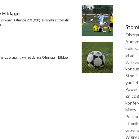
 Elblągu
zerwami Olimpii 2:0 (0:0). Bramki strzelali:
).
Stomi
Olszty
Andrze
Łukasz
Stomil 
yn zagrają na wyjeździe z Olimpią II Elbląg.
Bartkow
kontuz
Stomil
gadżet
Paweł 
Znicz B
konfer
bilety
Polska
stomil-
Grzym
Wigry 