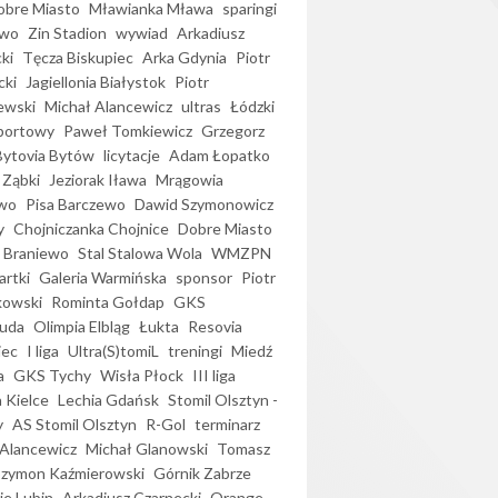
bre Miasto
Mławianka Mława
sparingi
ewo
Zin Stadion
wywiad
Arkadiusz
ki
Tęcza Biskupiec
Arka Gdynia
Piotr
cki
Jagiellonia Białystok
Piotr
ewski
Michał Alancewicz
ultras
Łódzki
portowy
Paweł Tomkiewicz
Grzegorz
Bytovia Bytów
licytacje
Adam Łopatko
 Ząbki
Jeziorak Iława
Mrągowia
wo
Pisa Barczewo
Dawid Szymonowicz
y
Chojniczanka Chojnice
Dobre Miasto
 Braniewo
Stal Stalowa Wola
WMZPN
artki
Galeria Warmińska
sponsor
Piotr
kowski
Rominta Gołdap
GKS
uda
Olimpia Elbląg
Łukta
Resovia
iec
I liga
Ultra(S)tomiL
treningi
Miedź
a
GKS Tychy
Wisła Płock
III liga
 Kielce
Lechia Gdańsk
Stomil Olsztyn -
y
AS Stomil Olsztyn
R-Gol
terminarz
Alancewicz
Michał Glanowski
Tomasz
Szymon Kaźmierowski
Górnik Zabrze
ie Lubin
Arkadiusz Czarnecki
Orange