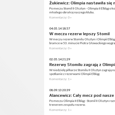
Żukiewicz: Olimpia nastawiła się 
Po meczu Stomil II Olsztyn - Olimpia II Elbląg o
młodego obrońcę naszego klubu.
Komentarzy: 0 »
04.05.14 18:57
W meczu rezerw lepszy Stomil
W meczu rezerw Stomilu Olsztyn i Olimpii Elbląg l
bramce w 53. minucie Piotra Głowackiego wygrali
Komentarzy: 0 »
02.05.14 21:29
Rezerwy Stomilu zagrają z Olimpią
W niedzielę piłkarze Stomilu II Olsztyn zagrają 
spotkanie z rezerwami Olimpii Elbląg.
Komentarzy: 1 »
08.09.13 20:39
Alancewicz: Cały mecz pod nasze
Po meczu Olimpia II Elbląg - Stomil II Olsztyn
trenerem zespołu rezerw.
Komentarzy: 1 »