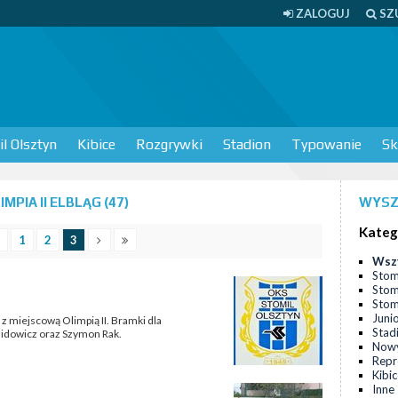
ZALOGUJ
SZ
l Olsztyn
Kibice
Rozgrywki
Stadion
Typowanie
Sk
PIA II ELBLĄG (47)
WYSZ
Kateg
1
2
3
Wsz
Stom
Stom
Stomi
Juni
 z miejscową Olimpią II. Bramki dla
Stad
midowicz oraz Szymon Rak.
Nowy
Repr
Kibi
Inne