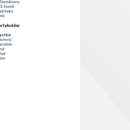
Stomilowcy
 Stomil
zykówka
ety
artykułów
ystkie
domość
rzenie
kuł
iad
eton