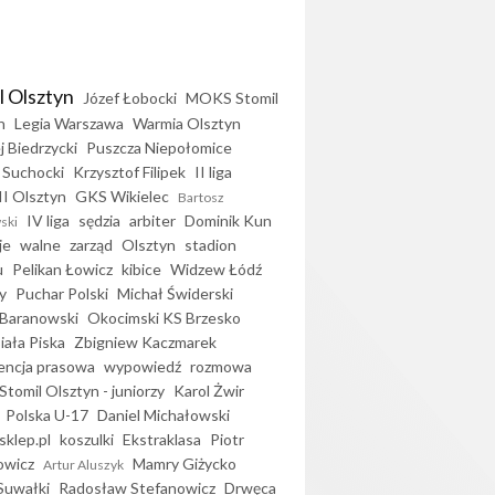
l Olsztyn
Józef Łobocki
MOKS Stomil
n
Legia Warszawa
Warmia Olsztyn
j Biedrzycki
Puszcza Niepołomice
 Suchocki
Krzysztof Filipek
II liga
II Olsztyn
GKS Wikielec
Bartosz
IV liga
sędzia
arbiter
Dominik Kun
ski
je
walne
zarząd
Olsztyn
stadion
u
Pelikan Łowicz
kibice
Widzew Łódź
y
Puchar Polski
Michał Świderski
Baranowski
Okocimski KS Brzesko
iała Piska
Zbigniew Kaczmarek
encja prasowa
wypowiedź
rozmowa
Stomil Olsztyn - juniorzy
Karol Żwir
Polska U-17
Daniel Michałowski
sklep.pl
koszulki
Ekstraklasa
Piotr
owicz
Mamry Giżycko
Artur Aluszyk
Suwałki
Radosław Stefanowicz
Drwęca