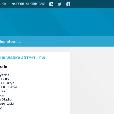
UKAJ
FORUM KIBICÓW
lep Stomilu
UKIWARKA ARTYKUŁÓW
orie
ystkie
il Cup
il Olsztyn
l II Olsztyn
orzy
ion
 Stadion
ezentacja
ce