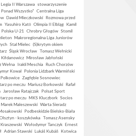
Legia II Warszawa
stowarzyszenie
l Ponad Wszystko"
Centralna Liga
ów
Dawid Mieczkowski
Rozmowa przed
m
Yasuhiro Katō
Olimpia II Elbląg
Kamil
Polska U-21
Chrobry Głogów
Stomil
elieton
Makroregionalna Liga Juniorów
zych
Stal Mielec
(S)krytym okiem
arz
Śląsk Wrocław
Tomasz Wełnicki
 Kiłdanowicz
Mirosław Jabłoński
z Wełna
Irakli Meschia
Ruch Chorzów
ymyr Kowal
Polonia Lidzbark Warmiński
 Polkowice
Zagłębie Sosnowiec
arz po meczu
Mariusz Borkowski
Rafał
a
Jarosław Ratajczak
Polsat Sport
arz po meczu
MKS Kluczbork
Socios
Marek Maleszewski
Warta Sieradz
Mosakowski
Podbeskidzie Bielsko-Biała
 Olsztyn - koszykówka
Tomasz Asensky
 Kraszewski
Wołodymyr Tanczyk
Ernest
ł
Adrian Stawski
Lukáš Kubáň
Kotwica