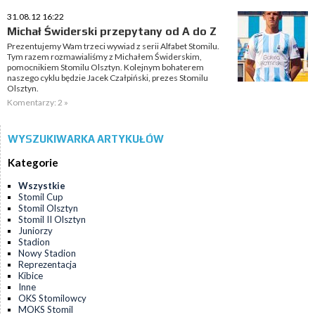
31.08.12 16:22
Michał Świderski przepytany od A do Z
Prezentujemy Wam trzeci wywiad z serii Alfabet Stomilu.
Tym razem rozmawialiśmy z Michałem Świderskim,
pomocnikiem Stomilu Olsztyn. Kolejnym bohaterem
naszego cyklu będzie Jacek Czałpiński, prezes Stomilu
Olsztyn.
Komentarzy: 2 »
WYSZUKIWARKA ARTYKUŁÓW
Kategorie
Wszystkie
Stomil Cup
Stomil Olsztyn
Stomil II Olsztyn
Juniorzy
Stadion
Nowy Stadion
Reprezentacja
Kibice
Inne
OKS Stomilowcy
MOKS Stomil