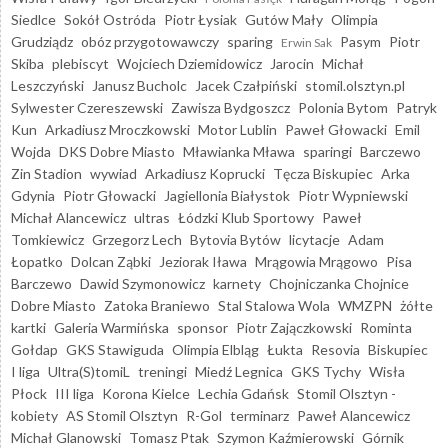
Siedlce
Sokół Ostróda
Piotr Łysiak
Gutów Mały
Olimpia
Grudziądz
obóz przygotowawczy
sparing
Pasym
Piotr
Erwin Sak
Skiba
plebiscyt
Wojciech Dziemidowicz
Jarocin
Michał
Leszczyński
Janusz Bucholc
Jacek Czałpiński
stomil.olsztyn.pl
Sylwester Czereszewski
Zawisza Bydgoszcz
Polonia Bytom
Patryk
Kun
Arkadiusz Mroczkowski
Motor Lublin
Paweł Głowacki
Emil
Wojda
DKS Dobre Miasto
Mławianka Mława
sparingi
Barczewo
Zin Stadion
wywiad
Arkadiusz Koprucki
Tęcza Biskupiec
Arka
Gdynia
Piotr Głowacki
Jagiellonia Białystok
Piotr Wypniewski
Michał Alancewicz
ultras
Łódzki Klub Sportowy
Paweł
Tomkiewicz
Grzegorz Lech
Bytovia Bytów
licytacje
Adam
Łopatko
Dolcan Ząbki
Jeziorak Iława
Mrągowia Mrągowo
Pisa
Barczewo
Dawid Szymonowicz
karnety
Chojniczanka Chojnice
Dobre Miasto
Zatoka Braniewo
Stal Stalowa Wola
WMZPN
żółte
kartki
Galeria Warmińska
sponsor
Piotr Zajączkowski
Rominta
Gołdap
GKS Stawiguda
Olimpia Elbląg
Łukta
Resovia
Biskupiec
I liga
Ultra(S)tomiL
treningi
Miedź Legnica
GKS Tychy
Wisła
Płock
III liga
Korona Kielce
Lechia Gdańsk
Stomil Olsztyn -
kobiety
AS Stomil Olsztyn
R-Gol
terminarz
Paweł Alancewicz
Michał Glanowski
Tomasz Ptak
Szymon Kaźmierowski
Górnik