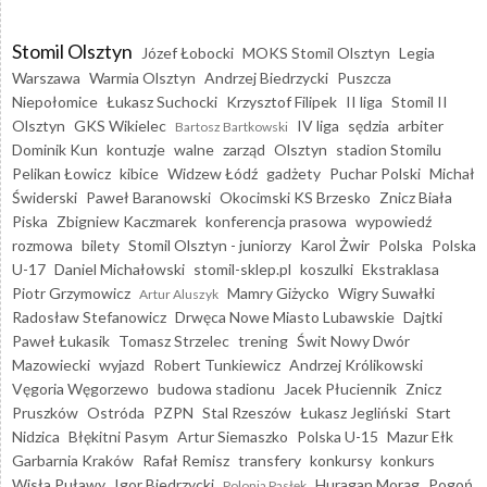
Stomil Olsztyn
Józef Łobocki
MOKS Stomil Olsztyn
Legia
Warszawa
Warmia Olsztyn
Andrzej Biedrzycki
Puszcza
Niepołomice
Łukasz Suchocki
Krzysztof Filipek
II liga
Stomil II
Olsztyn
GKS Wikielec
IV liga
sędzia
arbiter
Bartosz Bartkowski
Dominik Kun
kontuzje
walne
zarząd
Olsztyn
stadion Stomilu
Pelikan Łowicz
kibice
Widzew Łódź
gadżety
Puchar Polski
Michał
Świderski
Paweł Baranowski
Okocimski KS Brzesko
Znicz Biała
Piska
Zbigniew Kaczmarek
konferencja prasowa
wypowiedź
rozmowa
bilety
Stomil Olsztyn - juniorzy
Karol Żwir
Polska
Polska
U-17
Daniel Michałowski
stomil-sklep.pl
koszulki
Ekstraklasa
Piotr Grzymowicz
Mamry Giżycko
Wigry Suwałki
Artur Aluszyk
Radosław Stefanowicz
Drwęca Nowe Miasto Lubawskie
Dajtki
Paweł Łukasik
Tomasz Strzelec
trening
Świt Nowy Dwór
Mazowiecki
wyjazd
Robert Tunkiewicz
Andrzej Królikowski
Vęgoria Węgorzewo
budowa stadionu
Jacek Płuciennik
Znicz
Pruszków
Ostróda
PZPN
Stal Rzeszów
Łukasz Jegliński
Start
Nidzica
Błękitni Pasym
Artur Siemaszko
Polska U-15
Mazur Ełk
Garbarnia Kraków
Rafał Remisz
transfery
konkursy
konkurs
Wisła Puławy
Igor Biedrzycki
Huragan Morąg
Pogoń
Polonia Pasłęk