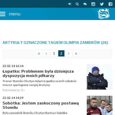
menu
ARTYKUŁY OZNACZONE TAGIEM OLIMPIA ZAMBRÓW (26)
1
2
22.02.14 16:14
Łopatko: Problemem była dzisiejsza
dyspozycja moich piłkarzy
Trener Stomilu Olsztyn Adam Łopatko ocenił sobotnie
mecze sparingowe swojej drużyny.
Komentarzy: 0 »
22.02.14 14:29
Sobótka: Jestem zaskoczony postawą
Stomilu
Były zawodnik Stomilu Olsztyn Bartosz Sobótka