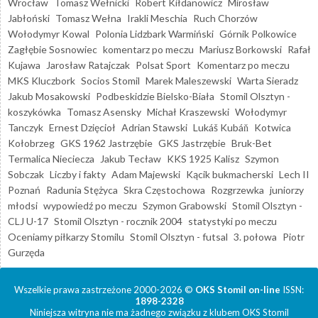
Wrocław
Tomasz Wełnicki
Robert Kiłdanowicz
Mirosław
Jabłoński
Tomasz Wełna
Irakli Meschia
Ruch Chorzów
Wołodymyr Kowal
Polonia Lidzbark Warmiński
Górnik Polkowice
Zagłębie Sosnowiec
komentarz po meczu
Mariusz Borkowski
Rafał
Kujawa
Jarosław Ratajczak
Polsat Sport
Komentarz po meczu
MKS Kluczbork
Socios Stomil
Marek Maleszewski
Warta Sieradz
Jakub Mosakowski
Podbeskidzie Bielsko-Biała
Stomil Olsztyn -
koszykówka
Tomasz Asensky
Michał Kraszewski
Wołodymyr
Tanczyk
Ernest Dzięcioł
Adrian Stawski
Lukáš Kubáň
Kotwica
Kołobrzeg
GKS 1962 Jastrzębie
GKS Jastrzębie
Bruk-Bet
Termalica Nieciecza
Jakub Tecław
KKS 1925 Kalisz
Szymon
Sobczak
Liczby i fakty
Adam Majewski
Kącik bukmacherski
Lech II
Poznań
Radunia Stężyca
Skra Częstochowa
Rozgrzewka
juniorzy
młodsi
wypowiedź po meczu
Szymon Grabowski
Stomil Olsztyn -
CLJ U-17
Stomil Olsztyn - rocznik 2004
statystyki po meczu
Oceniamy piłkarzy Stomilu
Stomil Olsztyn - futsal
3. połowa
Piotr
Gurzęda
Wszelkie prawa zastrzeżone 2000-2026 ©
OKS Stomil on-line
ISSN:
1898-2328
Niniejsza witryna nie ma żadnego związku z klubem OKS Stomil