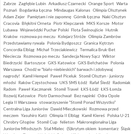
Zabrze
Zagłębie Lubin
Arkadiusz Czarnecki
Orange Sport
Warta
Poznań
Bogdanka Łęczna
Mindaugas Kalonas
Olimpia Olsztynek
Adam Zejer
Pamiętam i nie zapomnę
Górnik Łęczna
Naki Olsztyn
Cracovia
Błękitni Orneta
Piotr Klepczarek
MKS Korsze
Motor
Lubawa
Wojewódzki Puchar Polski
Flota Świnoujście
Hutnik
Kraków
rozmowa po meczu
Kolejarz Stróże
Olimpia Zambrów
Przedstawiamy rywala
Polonia Bydgoszcz
Granica Kętrzyn
Concordia Elbląg
Michał Trzeciakiewicz
Termalica Bruk-Bet
Nieciecza
Rozmowa po meczu
Sandecja Nowy Sącz
Wiktor
Biedrzycki
Bartoszyce
GKS Katowice
GKS Bełchatów
Polonia
Warszawa
Chodź w "biało-niebieskich" barwach i zdobywaj
nagrody!
Kamil Hempel
Paweł Piceluk
Stomil Olsztyn - juniorzy
młodsi
Raków Częstochowa
UKS SMS Łódź
Rafał Śledź
Radomiak
Radom
Paweł Kaczmarek
Stomil Travel
ŁKS Łódź
ŁKS Łomża
Rozwój Katowice
Piotr Darmochwał
Bez napinki
Odra Opole
Legia II Warszawa
stowarzyszenie "Stomil Ponad Wszystko"
Centralna Liga Juniorów
Dawid Mieczkowski
Rozmowa przed
meczem
Yasuhiro Katō
Olimpia II Elbląg
Kamil Kiereś
Polska U-21
Chrobry Głogów
Stomil Cup
felieton
Makroregionalna Liga
Juniorów Młodszych
Stal Mielec
(S)krytym okiem
komentarz
Śląsk