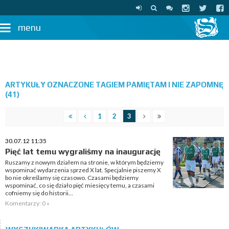
menu
ARTYKUŁY OZNACZONE TAGIEM PAMIĘTAM I NIE ZAPOMNĘ
(41)
1
2
3
30.07.12 11:35
Pięć lat temu wygraliśmy na inaugurację
Ruszamy z nowym działem na stronie, w którym będziemy
wspominać wydarzenia sprzed X lat. Specjalnie piszemy X
bo nie określamy się czasowo. Czasami będziemy
wspominać, co się działo pięć miesięcy temu, a czasami
cofniemy się do historii...
Komentarzy: 0 »