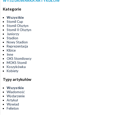
WYSZUKIWARKA ARTYKUŁÓW
Kategorie
Wszystkie
Stomil Cup
Stomil Olsztyn
Stomil II Olsztyn
Juniorzy
Stadion
Nowy Stadion
Reprezentacja
Kibice
Inne
OKS Stomilowcy
MOKS Stomil
Koszykówka
Kobiety
Typy artykułów
Wszystkie
Wiadomość
Wydarzenie
Artykuł
Wywiad
Felieton