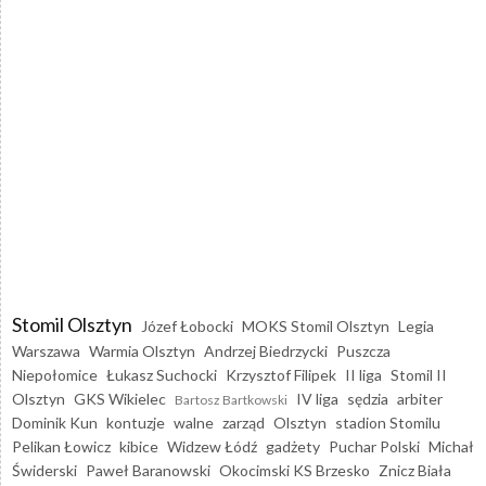
Stomil Olsztyn
Józef Łobocki
MOKS Stomil Olsztyn
Legia
Warszawa
Warmia Olsztyn
Andrzej Biedrzycki
Puszcza
Niepołomice
Łukasz Suchocki
Krzysztof Filipek
II liga
Stomil II
Olsztyn
GKS Wikielec
IV liga
sędzia
arbiter
Bartosz Bartkowski
Dominik Kun
kontuzje
walne
zarząd
Olsztyn
stadion Stomilu
Pelikan Łowicz
kibice
Widzew Łódź
gadżety
Puchar Polski
Michał
Świderski
Paweł Baranowski
Okocimski KS Brzesko
Znicz Biała