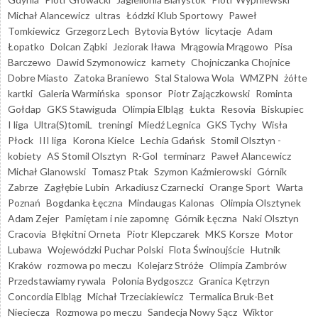
Michał Alancewicz
ultras
Łódzki Klub Sportowy
Paweł
Tomkiewicz
Grzegorz Lech
Bytovia Bytów
licytacje
Adam
Łopatko
Dolcan Ząbki
Jeziorak Iława
Mrągowia Mrągowo
Pisa
Barczewo
Dawid Szymonowicz
karnety
Chojniczanka Chojnice
Dobre Miasto
Zatoka Braniewo
Stal Stalowa Wola
WMZPN
żółte
kartki
Galeria Warmińska
sponsor
Piotr Zajączkowski
Rominta
Gołdap
GKS Stawiguda
Olimpia Elbląg
Łukta
Resovia
Biskupiec
I liga
Ultra(S)tomiL
treningi
Miedź Legnica
GKS Tychy
Wisła
Płock
III liga
Korona Kielce
Lechia Gdańsk
Stomil Olsztyn -
kobiety
AS Stomil Olsztyn
R-Gol
terminarz
Paweł Alancewicz
Michał Glanowski
Tomasz Ptak
Szymon Kaźmierowski
Górnik
Zabrze
Zagłębie Lubin
Arkadiusz Czarnecki
Orange Sport
Warta
Poznań
Bogdanka Łęczna
Mindaugas Kalonas
Olimpia Olsztynek
Adam Zejer
Pamiętam i nie zapomnę
Górnik Łęczna
Naki Olsztyn
Cracovia
Błękitni Orneta
Piotr Klepczarek
MKS Korsze
Motor
Lubawa
Wojewódzki Puchar Polski
Flota Świnoujście
Hutnik
Kraków
rozmowa po meczu
Kolejarz Stróże
Olimpia Zambrów
Przedstawiamy rywala
Polonia Bydgoszcz
Granica Kętrzyn
Concordia Elbląg
Michał Trzeciakiewicz
Termalica Bruk-Bet
Nieciecza
Rozmowa po meczu
Sandecja Nowy Sącz
Wiktor