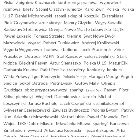
Piska
Zbigniew Kaczmarek
konferencja prasowa
wypowiedź
rozmowa
bilety
Stomil Olsztyn - juniorzy
Karol Żwir
Polska
Polska
U-17
Daniel Michałowski
stomil-sklep.pl
koszulki
Ekstraklasa
Piotr Grzymowicz
Mamry Giżycko
Wigry Suwałki
Artur Aluszyk
Radosław Stefanowicz
Drwęca Nowe Miasto Lubawskie
Dajtki
Paweł Łukasik
Tomasz Strzelec
trening
Świt Nowy Dwór
Mazowiecki
wyjazd
Robert Tunkiewicz
Andrzej Królikowski
Vęgoria Węgorzewo
budowa stadionu
Jacek Płuciennik
Znicz
Pruszków
Ostróda
PZPN
Stal Rzeszów
Łukasz Jegliński
Start
Nidzica
Błękitni Pasym
Artur Siemaszko
Polska U-15
Mazur Ełk
Garbarnia Kraków
Rafał Remisz
transfery
konkursy
konkurs
Wisła Puławy
Igor Biedrzycki
Huragan Morąg
Pogoń
Polonia Pasłęk
Siedlce
Sokół Ostróda
Piotr Łysiak
Gutów Mały
Olimpia
Grudziądz
obóz przygotowawczy
sparing
Pasym
Piotr
Erwin Sak
Skiba
plebiscyt
Wojciech Dziemidowicz
Jarocin
Michał
Leszczyński
Janusz Bucholc
Jacek Czałpiński
stomil.olsztyn.pl
Sylwester Czereszewski
Zawisza Bydgoszcz
Polonia Bytom
Patryk
Kun
Arkadiusz Mroczkowski
Motor Lublin
Paweł Głowacki
Emil
Wojda
DKS Dobre Miasto
Mławianka Mława
sparingi
Barczewo
Zin Stadion
wywiad
Arkadiusz Koprucki
Tęcza Biskupiec
Arka
Gdynia
Piotr Głowacki
Jagiellonia Białystok
Piotr Wypniewski