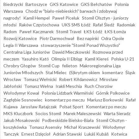
Biedrzycki
Bartoszyce
GKS Katowice
GKS Bełchatów
Polonia
Warszawa
Chodź w "biało-niebieskich" barwach i zdobywaj
nagrody!
Kamil Hempel
Paweł Piceluk
Stomil Olsztyn - juniorzy
młodsi
Raków Częstochowa
UKS SMS Łódź
Rafał Śledź
Radomiak
Radom
Paweł Kaczmarek
Stomil Travel
ŁKS Łódź
ŁKS Łomża
Rozwój Katowice
Piotr Darmochwał
Bez napinki
Odra Opole
Legia II Warszawa
stowarzyszenie "Stomil Ponad Wszystko"
Centralna Liga Juniorów
Dawid Mieczkowski
Rozmowa przed
meczem
Yasuhiro Katō
Olimpia II Elbląg
Kamil Kiereś
Polska U-21
Chrobry Głogów
Stomil Cup
felieton
Makroregionalna Liga
Juniorów Młodszych
Stal Mielec
(S)krytym okiem
komentarz
Śląsk
Wrocław
Tomasz Wełnicki
Robert Kiłdanowicz
Mirosław
Jabłoński
Tomasz Wełna
Irakli Meschia
Ruch Chorzów
Wołodymyr Kowal
Polonia Lidzbark Warmiński
Górnik Polkowice
Zagłębie Sosnowiec
komentarz po meczu
Mariusz Borkowski
Rafał
Kujawa
Jarosław Ratajczak
Polsat Sport
Komentarz po meczu
MKS Kluczbork
Socios Stomil
Marek Maleszewski
Warta Sieradz
Jakub Mosakowski
Podbeskidzie Bielsko-Biała
Stomil Olsztyn -
koszykówka
Tomasz Asensky
Michał Kraszewski
Wołodymyr
Tanczyk
Ernest Dzięcioł
Adrian Stawski
Lukáš Kubáň
Kotwica