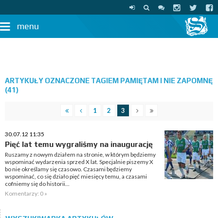
menu
ARTYKUŁY OZNACZONE TAGIEM PAMIĘTAM I NIE ZAPOMNĘ
(41)
1
2
3
30.07.12 11:35
Pięć lat temu wygraliśmy na inaugurację
Ruszamy z nowym działem na stronie, w którym będziemy
wspominać wydarzenia sprzed X lat. Specjalnie piszemy X
bo nie określamy się czasowo. Czasami będziemy
wspominać, co się działo pięć miesięcy temu, a czasami
cofniemy się do historii...
Komentarzy: 0 »