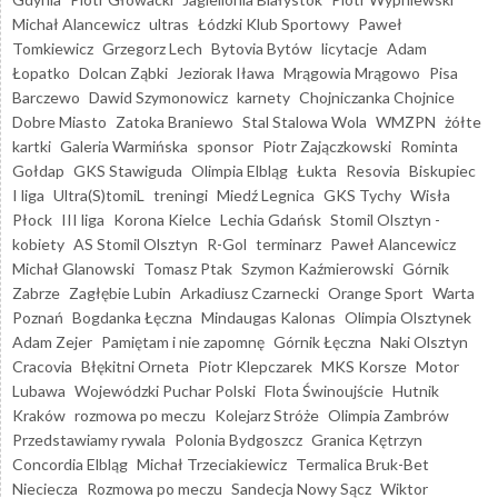
Michał Alancewicz
ultras
Łódzki Klub Sportowy
Paweł
Tomkiewicz
Grzegorz Lech
Bytovia Bytów
licytacje
Adam
Łopatko
Dolcan Ząbki
Jeziorak Iława
Mrągowia Mrągowo
Pisa
Barczewo
Dawid Szymonowicz
karnety
Chojniczanka Chojnice
Dobre Miasto
Zatoka Braniewo
Stal Stalowa Wola
WMZPN
żółte
kartki
Galeria Warmińska
sponsor
Piotr Zajączkowski
Rominta
Gołdap
GKS Stawiguda
Olimpia Elbląg
Łukta
Resovia
Biskupiec
I liga
Ultra(S)tomiL
treningi
Miedź Legnica
GKS Tychy
Wisła
Płock
III liga
Korona Kielce
Lechia Gdańsk
Stomil Olsztyn -
kobiety
AS Stomil Olsztyn
R-Gol
terminarz
Paweł Alancewicz
Michał Glanowski
Tomasz Ptak
Szymon Kaźmierowski
Górnik
Zabrze
Zagłębie Lubin
Arkadiusz Czarnecki
Orange Sport
Warta
Poznań
Bogdanka Łęczna
Mindaugas Kalonas
Olimpia Olsztynek
Adam Zejer
Pamiętam i nie zapomnę
Górnik Łęczna
Naki Olsztyn
Cracovia
Błękitni Orneta
Piotr Klepczarek
MKS Korsze
Motor
Lubawa
Wojewódzki Puchar Polski
Flota Świnoujście
Hutnik
Kraków
rozmowa po meczu
Kolejarz Stróże
Olimpia Zambrów
Przedstawiamy rywala
Polonia Bydgoszcz
Granica Kętrzyn
Concordia Elbląg
Michał Trzeciakiewicz
Termalica Bruk-Bet
Nieciecza
Rozmowa po meczu
Sandecja Nowy Sącz
Wiktor