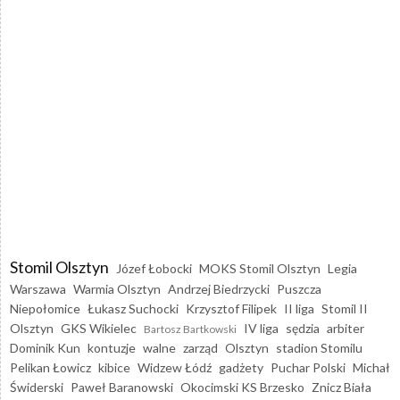
Stomil Olsztyn
Józef Łobocki
MOKS Stomil Olsztyn
Legia
Warszawa
Warmia Olsztyn
Andrzej Biedrzycki
Puszcza
Niepołomice
Łukasz Suchocki
Krzysztof Filipek
II liga
Stomil II
Olsztyn
GKS Wikielec
IV liga
sędzia
arbiter
Bartosz Bartkowski
Dominik Kun
kontuzje
walne
zarząd
Olsztyn
stadion Stomilu
Pelikan Łowicz
kibice
Widzew Łódź
gadżety
Puchar Polski
Michał
Świderski
Paweł Baranowski
Okocimski KS Brzesko
Znicz Biała