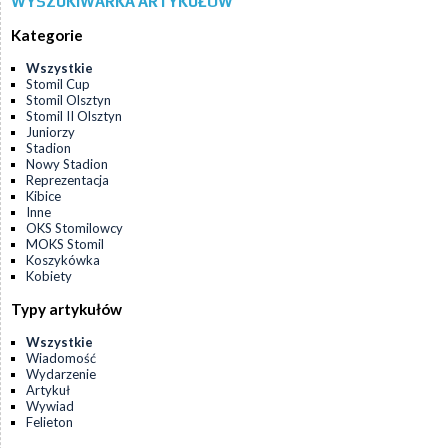
WYSZUKIWARKA ARTYKUŁÓW
Kategorie
Wszystkie
Stomil Cup
Stomil Olsztyn
Stomil II Olsztyn
Juniorzy
Stadion
Nowy Stadion
Reprezentacja
Kibice
Inne
OKS Stomilowcy
MOKS Stomil
Koszykówka
Kobiety
Typy artykułów
Wszystkie
Wiadomość
Wydarzenie
Artykuł
Wywiad
Felieton