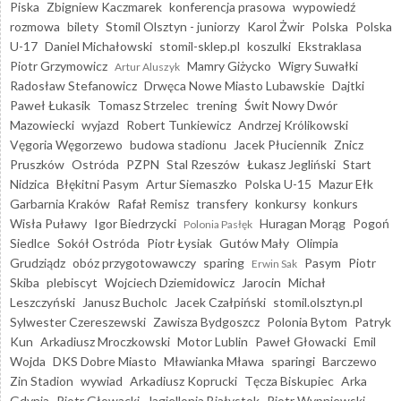
Piska
Zbigniew Kaczmarek
konferencja prasowa
wypowiedź
rozmowa
bilety
Stomil Olsztyn - juniorzy
Karol Żwir
Polska
Polska
U-17
Daniel Michałowski
stomil-sklep.pl
koszulki
Ekstraklasa
Piotr Grzymowicz
Mamry Giżycko
Wigry Suwałki
Artur Aluszyk
Radosław Stefanowicz
Drwęca Nowe Miasto Lubawskie
Dajtki
Paweł Łukasik
Tomasz Strzelec
trening
Świt Nowy Dwór
Mazowiecki
wyjazd
Robert Tunkiewicz
Andrzej Królikowski
Vęgoria Węgorzewo
budowa stadionu
Jacek Płuciennik
Znicz
Pruszków
Ostróda
PZPN
Stal Rzeszów
Łukasz Jegliński
Start
Nidzica
Błękitni Pasym
Artur Siemaszko
Polska U-15
Mazur Ełk
Garbarnia Kraków
Rafał Remisz
transfery
konkursy
konkurs
Wisła Puławy
Igor Biedrzycki
Huragan Morąg
Pogoń
Polonia Pasłęk
Siedlce
Sokół Ostróda
Piotr Łysiak
Gutów Mały
Olimpia
Grudziądz
obóz przygotowawczy
sparing
Pasym
Piotr
Erwin Sak
Skiba
plebiscyt
Wojciech Dziemidowicz
Jarocin
Michał
Leszczyński
Janusz Bucholc
Jacek Czałpiński
stomil.olsztyn.pl
Sylwester Czereszewski
Zawisza Bydgoszcz
Polonia Bytom
Patryk
Kun
Arkadiusz Mroczkowski
Motor Lublin
Paweł Głowacki
Emil
Wojda
DKS Dobre Miasto
Mławianka Mława
sparingi
Barczewo
Zin Stadion
wywiad
Arkadiusz Koprucki
Tęcza Biskupiec
Arka
Gdynia
Piotr Głowacki
Jagiellonia Białystok
Piotr Wypniewski