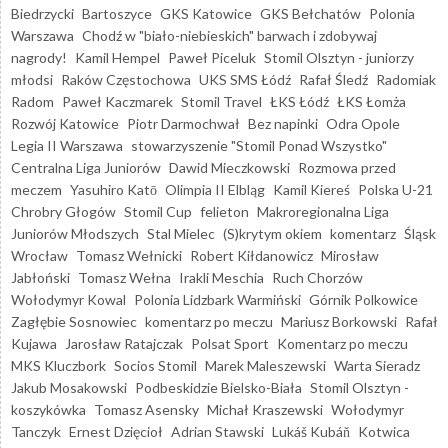
Biedrzycki
Bartoszyce
GKS Katowice
GKS Bełchatów
Polonia
Warszawa
Chodź w "biało-niebieskich" barwach i zdobywaj
nagrody!
Kamil Hempel
Paweł Piceluk
Stomil Olsztyn - juniorzy
młodsi
Raków Częstochowa
UKS SMS Łódź
Rafał Śledź
Radomiak
Radom
Paweł Kaczmarek
Stomil Travel
ŁKS Łódź
ŁKS Łomża
Rozwój Katowice
Piotr Darmochwał
Bez napinki
Odra Opole
Legia II Warszawa
stowarzyszenie "Stomil Ponad Wszystko"
Centralna Liga Juniorów
Dawid Mieczkowski
Rozmowa przed
meczem
Yasuhiro Katō
Olimpia II Elbląg
Kamil Kiereś
Polska U-21
Chrobry Głogów
Stomil Cup
felieton
Makroregionalna Liga
Juniorów Młodszych
Stal Mielec
(S)krytym okiem
komentarz
Śląsk
Wrocław
Tomasz Wełnicki
Robert Kiłdanowicz
Mirosław
Jabłoński
Tomasz Wełna
Irakli Meschia
Ruch Chorzów
Wołodymyr Kowal
Polonia Lidzbark Warmiński
Górnik Polkowice
Zagłębie Sosnowiec
komentarz po meczu
Mariusz Borkowski
Rafał
Kujawa
Jarosław Ratajczak
Polsat Sport
Komentarz po meczu
MKS Kluczbork
Socios Stomil
Marek Maleszewski
Warta Sieradz
Jakub Mosakowski
Podbeskidzie Bielsko-Biała
Stomil Olsztyn -
koszykówka
Tomasz Asensky
Michał Kraszewski
Wołodymyr
Tanczyk
Ernest Dzięcioł
Adrian Stawski
Lukáš Kubáň
Kotwica