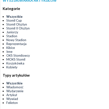
WYSZUKIWARKA ARTYKUŁÓW
Kategorie
Wszystkie
Stomil Cup
Stomil Olsztyn
Stomil II Olsztyn
Juniorzy
Stadion
Nowy Stadion
Reprezentacja
Kibice
Inne
OKS Stomilowcy
MOKS Stomil
Koszykówka
Kobiety
Typy artykułów
Wszystkie
Wiadomość
Wydarzenie
Artykuł
Wywiad
Felieton