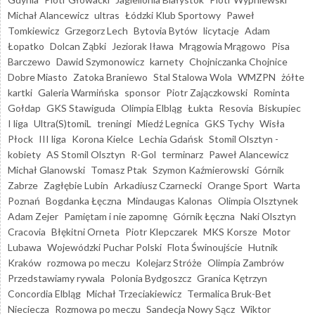
Michał Alancewicz
ultras
Łódzki Klub Sportowy
Paweł
Tomkiewicz
Grzegorz Lech
Bytovia Bytów
licytacje
Adam
Łopatko
Dolcan Ząbki
Jeziorak Iława
Mrągowia Mrągowo
Pisa
Barczewo
Dawid Szymonowicz
karnety
Chojniczanka Chojnice
Dobre Miasto
Zatoka Braniewo
Stal Stalowa Wola
WMZPN
żółte
kartki
Galeria Warmińska
sponsor
Piotr Zajączkowski
Rominta
Gołdap
GKS Stawiguda
Olimpia Elbląg
Łukta
Resovia
Biskupiec
I liga
Ultra(S)tomiL
treningi
Miedź Legnica
GKS Tychy
Wisła
Płock
III liga
Korona Kielce
Lechia Gdańsk
Stomil Olsztyn -
kobiety
AS Stomil Olsztyn
R-Gol
terminarz
Paweł Alancewicz
Michał Glanowski
Tomasz Ptak
Szymon Kaźmierowski
Górnik
Zabrze
Zagłębie Lubin
Arkadiusz Czarnecki
Orange Sport
Warta
Poznań
Bogdanka Łęczna
Mindaugas Kalonas
Olimpia Olsztynek
Adam Zejer
Pamiętam i nie zapomnę
Górnik Łęczna
Naki Olsztyn
Cracovia
Błękitni Orneta
Piotr Klepczarek
MKS Korsze
Motor
Lubawa
Wojewódzki Puchar Polski
Flota Świnoujście
Hutnik
Kraków
rozmowa po meczu
Kolejarz Stróże
Olimpia Zambrów
Przedstawiamy rywala
Polonia Bydgoszcz
Granica Kętrzyn
Concordia Elbląg
Michał Trzeciakiewicz
Termalica Bruk-Bet
Nieciecza
Rozmowa po meczu
Sandecja Nowy Sącz
Wiktor