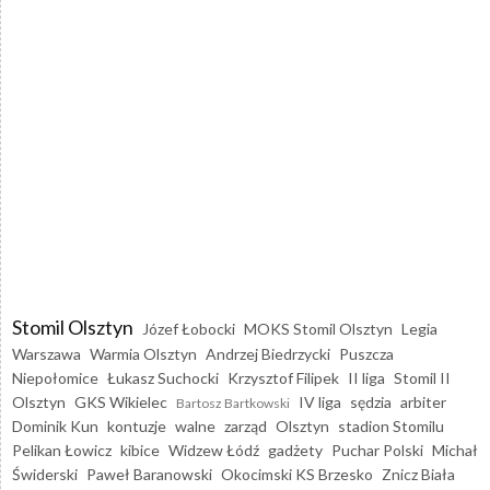
Stomil Olsztyn
Józef Łobocki
MOKS Stomil Olsztyn
Legia
Warszawa
Warmia Olsztyn
Andrzej Biedrzycki
Puszcza
Niepołomice
Łukasz Suchocki
Krzysztof Filipek
II liga
Stomil II
Olsztyn
GKS Wikielec
IV liga
sędzia
arbiter
Bartosz Bartkowski
Dominik Kun
kontuzje
walne
zarząd
Olsztyn
stadion Stomilu
Pelikan Łowicz
kibice
Widzew Łódź
gadżety
Puchar Polski
Michał
Świderski
Paweł Baranowski
Okocimski KS Brzesko
Znicz Biała