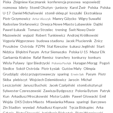
Piska
Zbigniew Kaczmarek
konferencja prasowa
wypowiedź
rozmowa
bilety
Stomil Olsztyn - juniorzy
Karol Żwir
Polska
Polska
U-17
Daniel Michałowski
stomil-sklep.pl
koszulki
Ekstraklasa
Piotr Grzymowicz
Mamry Giżycko
Wigry Suwałki
Artur Aluszyk
Radosław Stefanowicz
Drwęca Nowe Miasto Lubawskie
Dajtki
Paweł Łukasik
Tomasz Strzelec
trening
Świt Nowy Dwór
Mazowiecki
wyjazd
Robert Tunkiewicz
Andrzej Królikowski
Vęgoria Węgorzewo
budowa stadionu
Jacek Płuciennik
Znicz
Pruszków
Ostróda
PZPN
Stal Rzeszów
Łukasz Jegliński
Start
Nidzica
Błękitni Pasym
Artur Siemaszko
Polska U-15
Mazur Ełk
Garbarnia Kraków
Rafał Remisz
transfery
konkursy
konkurs
Wisła Puławy
Igor Biedrzycki
Huragan Morąg
Pogoń
Polonia Pasłęk
Siedlce
Sokół Ostróda
Piotr Łysiak
Gutów Mały
Olimpia
Grudziądz
obóz przygotowawczy
sparing
Pasym
Piotr
Erwin Sak
Skiba
plebiscyt
Wojciech Dziemidowicz
Jarocin
Michał
Leszczyński
Janusz Bucholc
Jacek Czałpiński
stomil.olsztyn.pl
Sylwester Czereszewski
Zawisza Bydgoszcz
Polonia Bytom
Patryk
Kun
Arkadiusz Mroczkowski
Motor Lublin
Paweł Głowacki
Emil
Wojda
DKS Dobre Miasto
Mławianka Mława
sparingi
Barczewo
Zin Stadion
wywiad
Arkadiusz Koprucki
Tęcza Biskupiec
Arka
Gdynia
Piotr Głowacki
Jagiellonia Białystok
Piotr Wypniewski