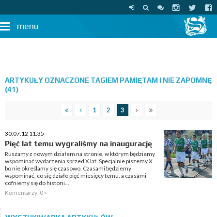
menu
ARTYKUŁY OZNACZONE TAGIEM PAMIĘTAM I NIE ZAPOMNĘ
(41)
1
2
3
30.07.12 11:35
Pięć lat temu wygraliśmy na inaugurację
Ruszamy z nowym działem na stronie, w którym będziemy
wspominać wydarzenia sprzed X lat. Specjalnie piszemy X
bo nie określamy się czasowo. Czasami będziemy
wspominać, co się działo pięć miesięcy temu, a czasami
cofniemy się do historii...
Komentarzy: 0 »