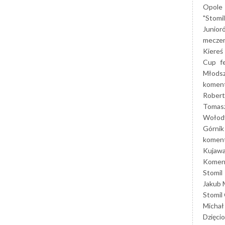
Opole
"Stomi
Junior
mecze
Kiereś
Cup
f
Młods
koment
Robert
Tomas
Wołod
Górnik
koment
Kujaw
Koment
Stomil
Jakub 
Stomil
Michał
Dzięcio