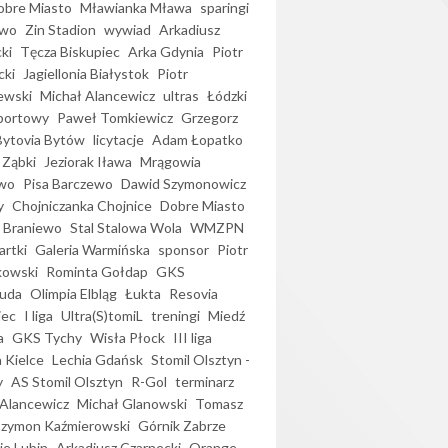
bre Miasto
Mławianka Mława
sparingi
ewo
Zin Stadion
wywiad
Arkadiusz
ki
Tęcza Biskupiec
Arka Gdynia
Piotr
cki
Jagiellonia Białystok
Piotr
ewski
Michał Alancewicz
ultras
Łódzki
portowy
Paweł Tomkiewicz
Grzegorz
Bytovia Bytów
licytacje
Adam Łopatko
 Ząbki
Jeziorak Iława
Mrągowia
wo
Pisa Barczewo
Dawid Szymonowicz
y
Chojniczanka Chojnice
Dobre Miasto
 Braniewo
Stal Stalowa Wola
WMZPN
artki
Galeria Warmińska
sponsor
Piotr
kowski
Rominta Gołdap
GKS
uda
Olimpia Elbląg
Łukta
Resovia
iec
I liga
Ultra(S)tomiL
treningi
Miedź
a
GKS Tychy
Wisła Płock
III liga
 Kielce
Lechia Gdańsk
Stomil Olsztyn -
y
AS Stomil Olsztyn
R-Gol
terminarz
Alancewicz
Michał Glanowski
Tomasz
Szymon Kaźmierowski
Górnik Zabrze
ie Lubin
Arkadiusz Czarnecki
Orange