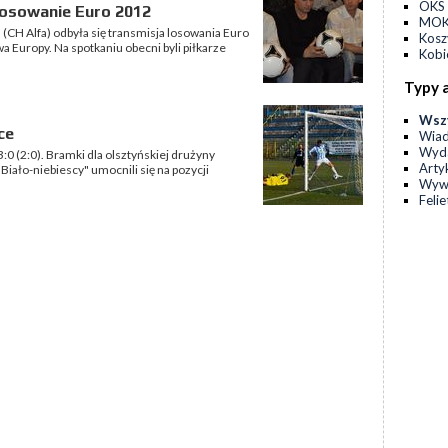
OKS 
i losowanie Euro 2012
MOKS
 (CH Alfa) odbyła się transmisja losowania Euro
Kos
a Europy. Na spotkaniu obecni byli piłkarze
Kobi
Typy 
Wsz
ce
Wia
Wyda
:0 (2:0). Bramki dla olsztyńskiej drużyny
Arty
"Biało-niebiescy" umocnili się na pozycji
Wyw
Feli