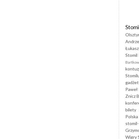
Stomi
Olszty
Andrze
Łukasz
Stomil 
Bartkow
kontuz
Stomil
gadżet
Paweł 
Znicz B
konfer
bilety
Polska
stomil-
Grzym
Wigry 