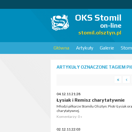
OKS Stomil
on-line
stomil.olsztyn.pl
Główna
Artykuły
Galerie
Stomi
ARTYKUŁY OZNACZONE TAGIEM PIO
04.12.11 21:28
Łysiak i Remisz charytatywnie
Młodzi piłkarze Stomilu Olsztyn: Piotr Łysiak ora
charytatywnej.
Komentarzy: 0 »
02.12.11 22:03