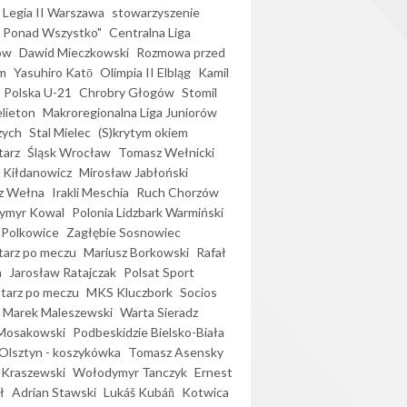
Legia II Warszawa
stowarzyszenie
l Ponad Wszystko"
Centralna Liga
ów
Dawid Mieczkowski
Rozmowa przed
m
Yasuhiro Katō
Olimpia II Elbląg
Kamil
Polska U-21
Chrobry Głogów
Stomil
elieton
Makroregionalna Liga Juniorów
zych
Stal Mielec
(S)krytym okiem
arz
Śląsk Wrocław
Tomasz Wełnicki
 Kiłdanowicz
Mirosław Jabłoński
z Wełna
Irakli Meschia
Ruch Chorzów
ymyr Kowal
Polonia Lidzbark Warmiński
 Polkowice
Zagłębie Sosnowiec
arz po meczu
Mariusz Borkowski
Rafał
a
Jarosław Ratajczak
Polsat Sport
arz po meczu
MKS Kluczbork
Socios
Marek Maleszewski
Warta Sieradz
Mosakowski
Podbeskidzie Bielsko-Biała
 Olsztyn - koszykówka
Tomasz Asensky
 Kraszewski
Wołodymyr Tanczyk
Ernest
ł
Adrian Stawski
Lukáš Kubáň
Kotwica