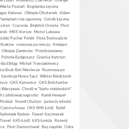
Warta Poznań
Bogdanka Łęczna
gas Kalonas
Olimpia Olsztynek
Adam
Pamiętam i nie zapomnę
Górnik Łęczna
lsztyn
Cracovia
Błękitni Orneta
Piotr
arek
MKS Korsze
Motor Lubawa
dzki Puchar Polski
Flota Świnoujście
 Kraków
rozmowa po meczu
Kolejarz
Olimpia Zambrów
Przedstawiamy
Polonia Bydgoszcz
Granica Kętrzyn
dia Elbląg
Michał Trzeciakiewicz
ica Bruk-Bet Nieciecza
Rozmowa po
Sandecja Nowy Sącz
Wiktor Biedrzycki
zyce
GKS Katowice
GKS Bełchatów
a Warszawa
Chodź w "biało-niebieskich"
h i zdobywaj nagrody!
Kamil Hempel
Piceluk
Stomil Olsztyn - juniorzy młodsi
 Częstochowa
UKS SMS Łódź
Rafał
Radomiak Radom
Paweł Kaczmarek
Travel
ŁKS Łódź
ŁKS Łomża
Rozwój
ice
Piotr Darmochwał
Bez napinki
Odra