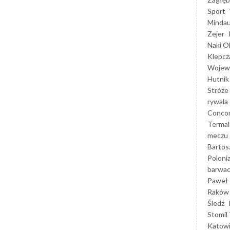
Sport
Mindau
Zejer
Naki O
Klepcz
Wojewó
Hutnik
Stróże
rywala
Concor
Termal
meczu
Bartos
Poloni
barwac
Paweł 
Raków
Śledź
Stomil 
Katow