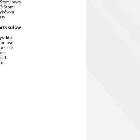
Stomilowcy
 Stomil
zykówka
ety
artykułów
ystkie
domość
rzenie
kuł
iad
eton