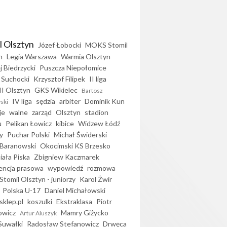
l Olsztyn
Józef Łobocki
MOKS Stomil
n
Legia Warszawa
Warmia Olsztyn
j Biedrzycki
Puszcza Niepołomice
 Suchocki
Krzysztof Filipek
II liga
II Olsztyn
GKS Wikielec
Bartosz
IV liga
sędzia
arbiter
Dominik Kun
ski
je
walne
zarząd
Olsztyn
stadion
u
Pelikan Łowicz
kibice
Widzew Łódź
y
Puchar Polski
Michał Świderski
Baranowski
Okocimski KS Brzesko
iała Piska
Zbigniew Kaczmarek
encja prasowa
wypowiedź
rozmowa
Stomil Olsztyn - juniorzy
Karol Żwir
Polska U-17
Daniel Michałowski
sklep.pl
koszulki
Ekstraklasa
Piotr
owicz
Mamry Giżycko
Artur Aluszyk
Suwałki
Radosław Stefanowicz
Drwęca