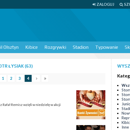
ZALOGUJ
SZ
l Olsztyn
Kibice
Rozgrywki
Stadion
Typowanie
Sk
TR ŁYSIAK (63)
WYSZ
Kateg
1
2
3
4
Wsz
Stom
Stom
Stomi
Juni
z Rafał Remisz wzięli w niedzielę w akcji
Stad
Nowy
Repr
Kibi
Inne