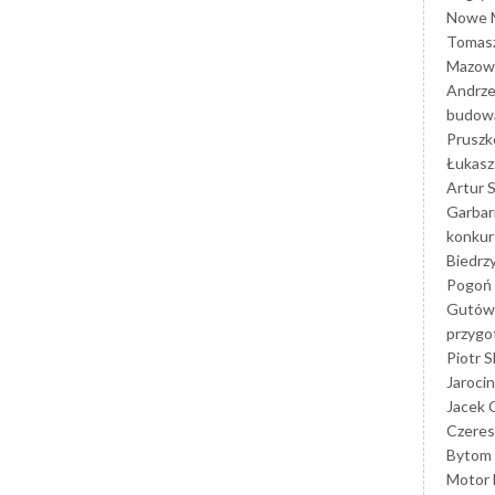
Nowe M
Tomasz
Mazowi
Andrze
budowa
Prusz
Łukasz 
Artur 
Garbar
konkur
Biedrz
Pogoń 
Gutów
przyg
Piotr S
Jarocin
Jacek 
Czeres
Bytom
Motor 