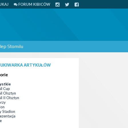
UKAJ
FORUM KIBICÓW
lep Stomilu
UKIWARKA ARTYKUŁÓW
orie
ystkie
il Cup
il Olsztyn
l II Olsztyn
orzy
ion
 Stadion
ezentacja
ce