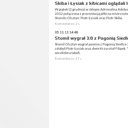
Skiba i Łysiak z kibicami oglądal
W piątek (2 grudnia) w sklepie Adrenalina Adidas
2012 połączona z prezentacją piłki na mistrzostw
Stomilu Olsztyn: Piotr Łysiak oraz Piotr Skiba.
Komentarzy: 2 »
05.11.11 14:48
Stomil wygrał 3:0 z Pogonią Siedl
Stomil Olsztyn wygrał pewnie z Pogonią Siedlce 3
zdobyli Piotr Łysiak oraz dwie Krzysztof Filipek. 
wicelidera tabeli.
Komentarzy: 27 »