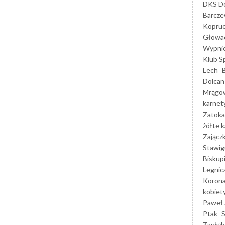
DKS Do
Barcz
Kopruc
Głowa
Wypni
Klub S
Lech
Dolcan
Mrągo
karnet
Zatoka
żółte k
Zającz
Stawig
Biskup
Legnic
Korona
kobiet
Paweł 
Ptak
Zagłęb