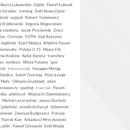
iasto Lubawskie
Dajtki
Paweł Łukasik
 Strzelec
trening
Świt Nowy Dwór
ecki
wyjazd
Robert Tunkiewicz
j Królikowski
Vęgoria Węgorzewo
 stadionu
Jacek Płuciennik
Znicz
ków
Ostróda
PZPN
Stal Rzeszów
Jegliński
Start Nidzica
Błękitni Pasym
Siemaszko
Polska U-15
Mazur Ełk
nia Kraków
Rafał Remisz
transfery
sy
konkurs
Wisła Puławy
Igor
ycki
Huragan Morąg
Polonia Pasłęk
Siedlce
Sokół Ostróda
Piotr Łysiak
 Mały
Olimpia Grudziądz
obóz
otowawczy
sparing
Pasym
Erwin Sak
kiba
plebiscyt
Wojciech Dziemidowicz
Michał Leszczyński
Janusz Bucholc
Czałpiński
stomil.olsztyn.pl
Sylwester
zewski
Zawisza Bydgoszcz
Polonia
Patryk Kun
Arkadiusz Mroczkowski
Lublin
Paweł Głowacki
Emil Wojda