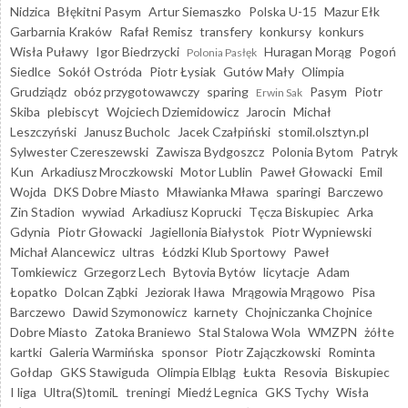
Nidzica
Błękitni Pasym
Artur Siemaszko
Polska U-15
Mazur Ełk
Garbarnia Kraków
Rafał Remisz
transfery
konkursy
konkurs
Wisła Puławy
Igor Biedrzycki
Huragan Morąg
Pogoń
Polonia Pasłęk
Siedlce
Sokół Ostróda
Piotr Łysiak
Gutów Mały
Olimpia
Grudziądz
obóz przygotowawczy
sparing
Pasym
Piotr
Erwin Sak
Skiba
plebiscyt
Wojciech Dziemidowicz
Jarocin
Michał
Leszczyński
Janusz Bucholc
Jacek Czałpiński
stomil.olsztyn.pl
Sylwester Czereszewski
Zawisza Bydgoszcz
Polonia Bytom
Patryk
Kun
Arkadiusz Mroczkowski
Motor Lublin
Paweł Głowacki
Emil
Wojda
DKS Dobre Miasto
Mławianka Mława
sparingi
Barczewo
Zin Stadion
wywiad
Arkadiusz Koprucki
Tęcza Biskupiec
Arka
Gdynia
Piotr Głowacki
Jagiellonia Białystok
Piotr Wypniewski
Michał Alancewicz
ultras
Łódzki Klub Sportowy
Paweł
Tomkiewicz
Grzegorz Lech
Bytovia Bytów
licytacje
Adam
Łopatko
Dolcan Ząbki
Jeziorak Iława
Mrągowia Mrągowo
Pisa
Barczewo
Dawid Szymonowicz
karnety
Chojniczanka Chojnice
Dobre Miasto
Zatoka Braniewo
Stal Stalowa Wola
WMZPN
żółte
kartki
Galeria Warmińska
sponsor
Piotr Zajączkowski
Rominta
Gołdap
GKS Stawiguda
Olimpia Elbląg
Łukta
Resovia
Biskupiec
I liga
Ultra(S)tomiL
treningi
Miedź Legnica
GKS Tychy
Wisła