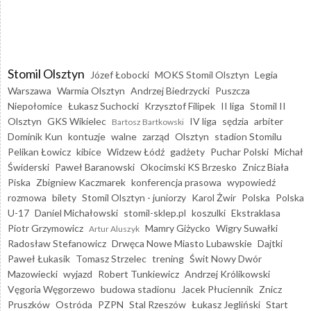
Stomil Olsztyn
Józef Łobocki
MOKS Stomil Olsztyn
Legia
Warszawa
Warmia Olsztyn
Andrzej Biedrzycki
Puszcza
Niepołomice
Łukasz Suchocki
Krzysztof Filipek
II liga
Stomil II
Olsztyn
GKS Wikielec
IV liga
sędzia
arbiter
Bartosz Bartkowski
Dominik Kun
kontuzje
walne
zarząd
Olsztyn
stadion Stomilu
Pelikan Łowicz
kibice
Widzew Łódź
gadżety
Puchar Polski
Michał
Świderski
Paweł Baranowski
Okocimski KS Brzesko
Znicz Biała
Piska
Zbigniew Kaczmarek
konferencja prasowa
wypowiedź
rozmowa
bilety
Stomil Olsztyn - juniorzy
Karol Żwir
Polska
Polska
U-17
Daniel Michałowski
stomil-sklep.pl
koszulki
Ekstraklasa
Piotr Grzymowicz
Mamry Giżycko
Wigry Suwałki
Artur Aluszyk
Radosław Stefanowicz
Drwęca Nowe Miasto Lubawskie
Dajtki
Paweł Łukasik
Tomasz Strzelec
trening
Świt Nowy Dwór
Mazowiecki
wyjazd
Robert Tunkiewicz
Andrzej Królikowski
Vęgoria Węgorzewo
budowa stadionu
Jacek Płuciennik
Znicz
Pruszków
Ostróda
PZPN
Stal Rzeszów
Łukasz Jegliński
Start