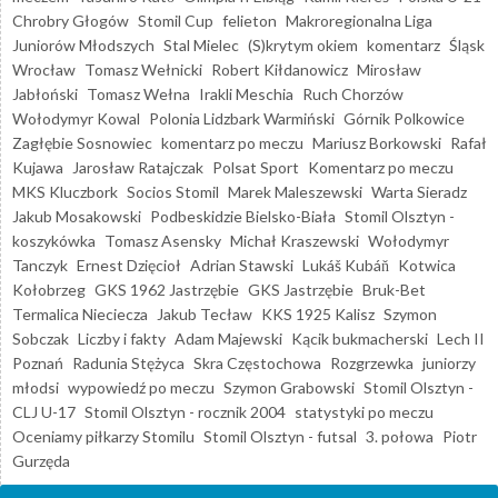
Chrobry Głogów
Stomil Cup
felieton
Makroregionalna Liga
Juniorów Młodszych
Stal Mielec
(S)krytym okiem
komentarz
Śląsk
Wrocław
Tomasz Wełnicki
Robert Kiłdanowicz
Mirosław
Jabłoński
Tomasz Wełna
Irakli Meschia
Ruch Chorzów
Wołodymyr Kowal
Polonia Lidzbark Warmiński
Górnik Polkowice
Zagłębie Sosnowiec
komentarz po meczu
Mariusz Borkowski
Rafał
Kujawa
Jarosław Ratajczak
Polsat Sport
Komentarz po meczu
MKS Kluczbork
Socios Stomil
Marek Maleszewski
Warta Sieradz
Jakub Mosakowski
Podbeskidzie Bielsko-Biała
Stomil Olsztyn -
koszykówka
Tomasz Asensky
Michał Kraszewski
Wołodymyr
Tanczyk
Ernest Dzięcioł
Adrian Stawski
Lukáš Kubáň
Kotwica
Kołobrzeg
GKS 1962 Jastrzębie
GKS Jastrzębie
Bruk-Bet
Termalica Nieciecza
Jakub Tecław
KKS 1925 Kalisz
Szymon
Sobczak
Liczby i fakty
Adam Majewski
Kącik bukmacherski
Lech II
Poznań
Radunia Stężyca
Skra Częstochowa
Rozgrzewka
juniorzy
młodsi
wypowiedź po meczu
Szymon Grabowski
Stomil Olsztyn -
CLJ U-17
Stomil Olsztyn - rocznik 2004
statystyki po meczu
Oceniamy piłkarzy Stomilu
Stomil Olsztyn - futsal
3. połowa
Piotr
Gurzęda