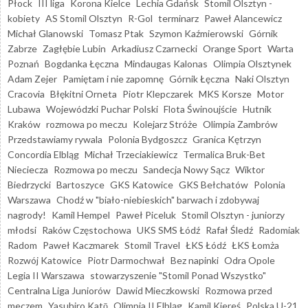
Płock
III liga
Korona Kielce
Lechia Gdańsk
Stomil Olsztyn -
kobiety
AS Stomil Olsztyn
R-Gol
terminarz
Paweł Alancewicz
Michał Glanowski
Tomasz Ptak
Szymon Kaźmierowski
Górnik
Zabrze
Zagłębie Lubin
Arkadiusz Czarnecki
Orange Sport
Warta
Poznań
Bogdanka Łęczna
Mindaugas Kalonas
Olimpia Olsztynek
Adam Zejer
Pamiętam i nie zapomnę
Górnik Łęczna
Naki Olsztyn
Cracovia
Błękitni Orneta
Piotr Klepczarek
MKS Korsze
Motor
Lubawa
Wojewódzki Puchar Polski
Flota Świnoujście
Hutnik
Kraków
rozmowa po meczu
Kolejarz Stróże
Olimpia Zambrów
Przedstawiamy rywala
Polonia Bydgoszcz
Granica Kętrzyn
Concordia Elbląg
Michał Trzeciakiewicz
Termalica Bruk-Bet
Nieciecza
Rozmowa po meczu
Sandecja Nowy Sącz
Wiktor
Biedrzycki
Bartoszyce
GKS Katowice
GKS Bełchatów
Polonia
Warszawa
Chodź w "biało-niebieskich" barwach i zdobywaj
nagrody!
Kamil Hempel
Paweł Piceluk
Stomil Olsztyn - juniorzy
młodsi
Raków Częstochowa
UKS SMS Łódź
Rafał Śledź
Radomiak
Radom
Paweł Kaczmarek
Stomil Travel
ŁKS Łódź
ŁKS Łomża
Rozwój Katowice
Piotr Darmochwał
Bez napinki
Odra Opole
Legia II Warszawa
stowarzyszenie "Stomil Ponad Wszystko"
Centralna Liga Juniorów
Dawid Mieczkowski
Rozmowa przed
meczem
Yasuhiro Katō
Olimpia II Elbląg
Kamil Kiereś
Polska U-21