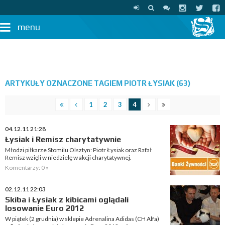
menu
ARTYKUŁY OZNACZONE TAGIEM PIOTR ŁYSIAK (63)
1
2
3
4
04.12.11 21:28
Łysiak i Remisz charytatywnie
Młodzi piłkarze Stomilu Olsztyn: Piotr Łysiak oraz Rafał
Remisz wzięli w niedzielę w akcji charytatywnej.
Komentarzy: 0 »
02.12.11 22:03
Skiba i Łysiak z kibicami oglądali
losowanie Euro 2012
W piątek (2 grudnia) w sklepie Adrenalina Adidas (CH Alfa)