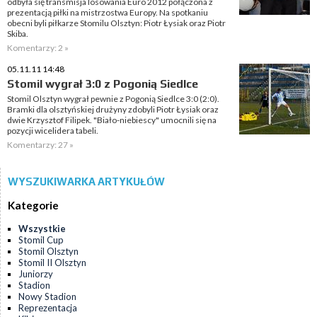
odbyła się transmisja losowania Euro 2012 połączona z
prezentacją piłki na mistrzostwa Europy. Na spotkaniu
obecni byli piłkarze Stomilu Olsztyn: Piotr Łysiak oraz Piotr
Skiba.
Komentarzy: 2 »
05.11.11 14:48
Stomil wygrał 3:0 z Pogonią Siedlce
Stomil Olsztyn wygrał pewnie z Pogonią Siedlce 3:0 (2:0).
Bramki dla olsztyńskiej drużyny zdobyli Piotr Łysiak oraz
dwie Krzysztof Filipek. "Biało-niebiescy" umocnili się na
pozycji wicelidera tabeli.
Komentarzy: 27 »
WYSZUKIWARKA ARTYKUŁÓW
Kategorie
Wszystkie
Stomil Cup
Stomil Olsztyn
Stomil II Olsztyn
Juniorzy
Stadion
Nowy Stadion
Reprezentacja