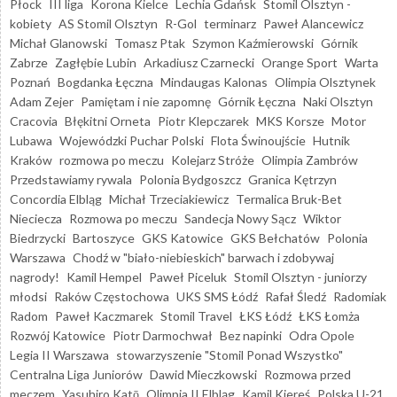
Płock
III liga
Korona Kielce
Lechia Gdańsk
Stomil Olsztyn -
kobiety
AS Stomil Olsztyn
R-Gol
terminarz
Paweł Alancewicz
Michał Glanowski
Tomasz Ptak
Szymon Kaźmierowski
Górnik
Zabrze
Zagłębie Lubin
Arkadiusz Czarnecki
Orange Sport
Warta
Poznań
Bogdanka Łęczna
Mindaugas Kalonas
Olimpia Olsztynek
Adam Zejer
Pamiętam i nie zapomnę
Górnik Łęczna
Naki Olsztyn
Cracovia
Błękitni Orneta
Piotr Klepczarek
MKS Korsze
Motor
Lubawa
Wojewódzki Puchar Polski
Flota Świnoujście
Hutnik
Kraków
rozmowa po meczu
Kolejarz Stróże
Olimpia Zambrów
Przedstawiamy rywala
Polonia Bydgoszcz
Granica Kętrzyn
Concordia Elbląg
Michał Trzeciakiewicz
Termalica Bruk-Bet
Nieciecza
Rozmowa po meczu
Sandecja Nowy Sącz
Wiktor
Biedrzycki
Bartoszyce
GKS Katowice
GKS Bełchatów
Polonia
Warszawa
Chodź w "biało-niebieskich" barwach i zdobywaj
nagrody!
Kamil Hempel
Paweł Piceluk
Stomil Olsztyn - juniorzy
młodsi
Raków Częstochowa
UKS SMS Łódź
Rafał Śledź
Radomiak
Radom
Paweł Kaczmarek
Stomil Travel
ŁKS Łódź
ŁKS Łomża
Rozwój Katowice
Piotr Darmochwał
Bez napinki
Odra Opole
Legia II Warszawa
stowarzyszenie "Stomil Ponad Wszystko"
Centralna Liga Juniorów
Dawid Mieczkowski
Rozmowa przed
meczem
Yasuhiro Katō
Olimpia II Elbląg
Kamil Kiereś
Polska U-21