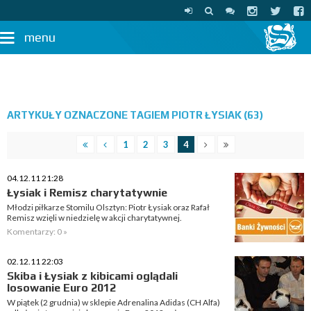
menu
ARTYKUŁY OZNACZONE TAGIEM PIOTR ŁYSIAK (63)
1
2
3
4
04.12.11 21:28
Łysiak i Remisz charytatywnie
Młodzi piłkarze Stomilu Olsztyn: Piotr Łysiak oraz Rafał
Remisz wzięli w niedzielę w akcji charytatywnej.
Komentarzy: 0 »
02.12.11 22:03
Skiba i Łysiak z kibicami oglądali
losowanie Euro 2012
W piątek (2 grudnia) w sklepie Adrenalina Adidas (CH Alfa)