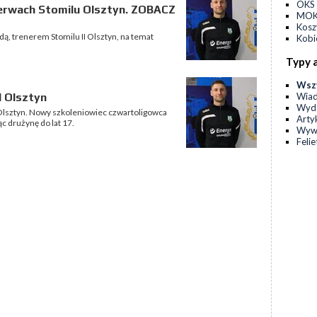
OKS 
erwach Stomilu Olsztyn. ZOBACZ
MOKS
Kos
ą, trenerem Stomilu II Olsztyn, na temat
Kobi
Typy 
Wsz
Wia
I Olsztyn
Wyda
Olsztyn. Nowy szkoleniowiec czwartoligowca
Arty
c drużynę do lat 17.
Wyw
Feli