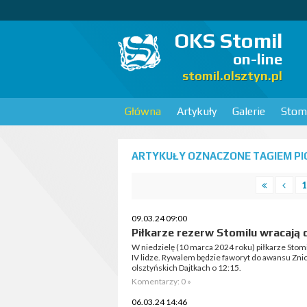
OKS Stomil
on-line
stomil.olsztyn.pl
Główna
Artykuły
Galerie
Stomi
ARTYKUŁY OZNACZONE TAGIEM PIO
1
09.03.24 09:00
Piłkarze rezerw Stomilu wracają d
W niedzielę (10 marca 2024 roku) piłkarze Stomi
IV lidze. Rywalem będzie faworyt do awansu Znicz
olsztyńskich Dajtkach o 12:15.
Komentarzy: 0 »
06.03.24 14:46