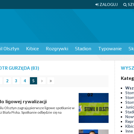
ZALOGUJ
SZ
l Olsztyn
Kibice
Rozgrywki
Stadion
Typowanie
Sk
TR GURZĘDA (83)
WYSZ
Kateg
2
3
4
5
Wsz
Stom
Stom
o ligowej rywalizacji
Stomi
Juni
lu Olsztyn zagrają pierwsze ligowe spotkanie w
Stad
 Biała Piska. Spotkanie odbędzie się na
Nowy
Repr
Kibi
Inne