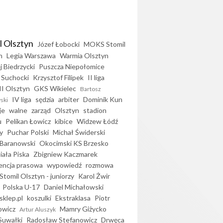
l Olsztyn
Józef Łobocki
MOKS Stomil
n
Legia Warszawa
Warmia Olsztyn
j Biedrzycki
Puszcza Niepołomice
 Suchocki
Krzysztof Filipek
II liga
II Olsztyn
GKS Wikielec
Bartosz
IV liga
sędzia
arbiter
Dominik Kun
ski
je
walne
zarząd
Olsztyn
stadion
u
Pelikan Łowicz
kibice
Widzew Łódź
y
Puchar Polski
Michał Świderski
Baranowski
Okocimski KS Brzesko
iała Piska
Zbigniew Kaczmarek
encja prasowa
wypowiedź
rozmowa
Stomil Olsztyn - juniorzy
Karol Żwir
Polska U-17
Daniel Michałowski
sklep.pl
koszulki
Ekstraklasa
Piotr
owicz
Mamry Giżycko
Artur Aluszyk
Suwałki
Radosław Stefanowicz
Drwęca