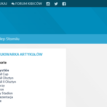
UKAJ
FORUM KIBICÓW
lep Stomilu
UKIWARKA ARTYKUŁÓW
orie
ystkie
il Cup
il Olsztyn
l II Olsztyn
orzy
ion
 Stadion
ezentacja
ce