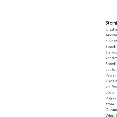
Stomi
Olszty
Andrze
Łukasz
Stomil 
Bartkow
kontuz
Stomil
gadżet
Paweł 
Znicz B
konfer
bilety
Polska
stomil-
Grzym
Wigry 