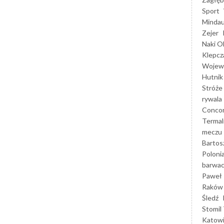
Sport
Mindau
Zejer
Naki O
Klepcz
Wojewó
Hutnik
Stróże
rywala
Concor
Termal
meczu
Bartos
Poloni
barwac
Paweł 
Raków
Śledź
Stomil 
Katow