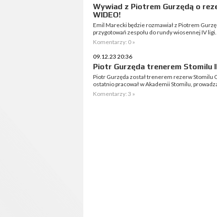
Wywiad z Piotrem Gurzędą o rez
WIDEO!
Emil Marecki będzie rozmawiał z Piotrem Gurzęd
przygotowań zespołu do rundy wiosennej IV ligi.
Komentarzy: 0 »
09.12.23 20:36
Piotr Gurzęda trenerem Stomilu I
Piotr Gurzęda został trenerem rezerw Stomilu 
ostatnio pracował w Akademii Stomilu, prowadzą
Komentarzy: 3 »