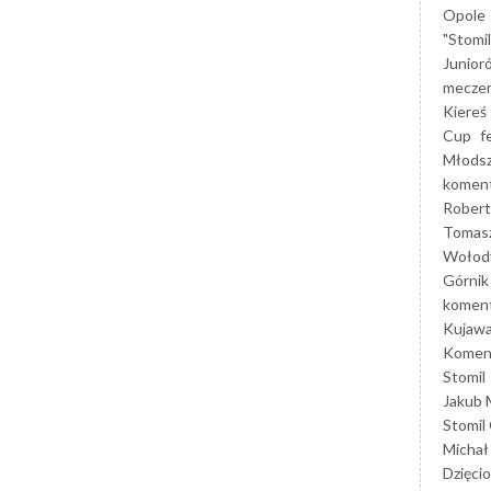
Opole
"Stomi
Junior
mecze
Kiereś
Cup
f
Młods
koment
Robert
Tomas
Wołod
Górnik
koment
Kujaw
Koment
Stomil
Jakub 
Stomil
Michał
Dzięcio