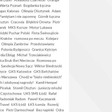
Warta Poznań
Bogdanka Łęczna
gas Kalonas
Olimpia Olsztynek
Adam
Pamiętam i nie zapomnę
Górnik Łęczna
lsztyn
Cracovia
Błękitni Orneta
Piotr
arek
MKS Korsze
Motor Lubawa
dzki Puchar Polski
Flota Świnoujście
 Kraków
rozmowa po meczu
Kolejarz
Olimpia Zambrów
Przedstawiamy
Polonia Bydgoszcz
Granica Kętrzyn
dia Elbląg
Michał Trzeciakiewicz
ica Bruk-Bet Nieciecza
Rozmowa po
Sandecja Nowy Sącz
Wiktor Biedrzycki
zyce
GKS Katowice
GKS Bełchatów
a Warszawa
Chodź w "biało-niebieskich"
h i zdobywaj nagrody!
Kamil Hempel
Piceluk
Stomil Olsztyn - juniorzy młodsi
 Częstochowa
UKS SMS Łódź
Rafał
Radomiak Radom
Paweł Kaczmarek
Travel
ŁKS Łódź
ŁKS Łomża
Rozwój
ice
Piotr Darmochwał
Bez napinki
Odra