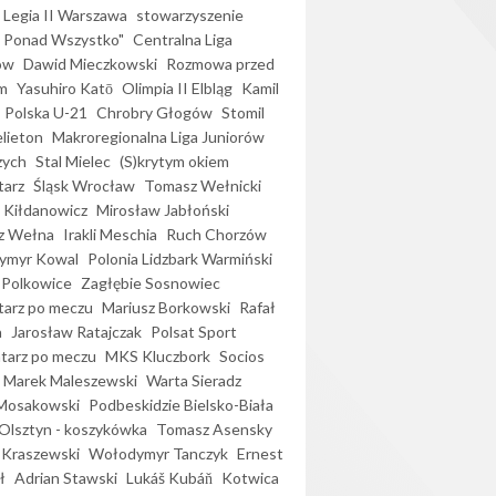
Legia II Warszawa
stowarzyszenie
l Ponad Wszystko"
Centralna Liga
ów
Dawid Mieczkowski
Rozmowa przed
m
Yasuhiro Katō
Olimpia II Elbląg
Kamil
Polska U-21
Chrobry Głogów
Stomil
elieton
Makroregionalna Liga Juniorów
zych
Stal Mielec
(S)krytym okiem
arz
Śląsk Wrocław
Tomasz Wełnicki
 Kiłdanowicz
Mirosław Jabłoński
z Wełna
Irakli Meschia
Ruch Chorzów
ymyr Kowal
Polonia Lidzbark Warmiński
 Polkowice
Zagłębie Sosnowiec
arz po meczu
Mariusz Borkowski
Rafał
a
Jarosław Ratajczak
Polsat Sport
arz po meczu
MKS Kluczbork
Socios
Marek Maleszewski
Warta Sieradz
Mosakowski
Podbeskidzie Bielsko-Biała
 Olsztyn - koszykówka
Tomasz Asensky
 Kraszewski
Wołodymyr Tanczyk
Ernest
ł
Adrian Stawski
Lukáš Kubáň
Kotwica