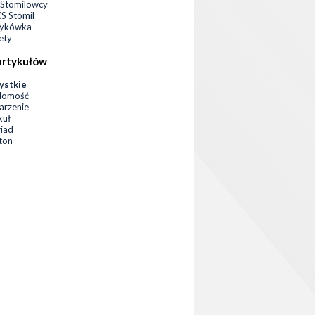
Stomilowcy
 Stomil
zykówka
ety
artykułów
ystkie
domość
rzenie
kuł
iad
eton