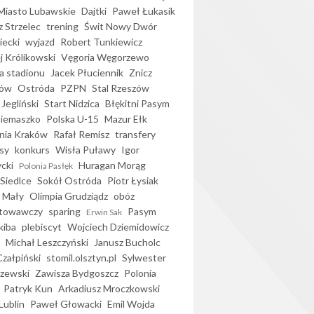
iasto Lubawskie
Dajtki
Paweł Łukasik
 Strzelec
trening
Świt Nowy Dwór
ecki
wyjazd
Robert Tunkiewicz
j Królikowski
Vęgoria Węgorzewo
 stadionu
Jacek Płuciennik
Znicz
ków
Ostróda
PZPN
Stal Rzeszów
Jegliński
Start Nidzica
Błękitni Pasym
Siemaszko
Polska U-15
Mazur Ełk
nia Kraków
Rafał Remisz
transfery
sy
konkurs
Wisła Puławy
Igor
ycki
Huragan Morąg
Polonia Pasłęk
Siedlce
Sokół Ostróda
Piotr Łysiak
 Mały
Olimpia Grudziądz
obóz
otowawczy
sparing
Pasym
Erwin Sak
kiba
plebiscyt
Wojciech Dziemidowicz
Michał Leszczyński
Janusz Bucholc
Czałpiński
stomil.olsztyn.pl
Sylwester
zewski
Zawisza Bydgoszcz
Polonia
Patryk Kun
Arkadiusz Mroczkowski
Lublin
Paweł Głowacki
Emil Wojda