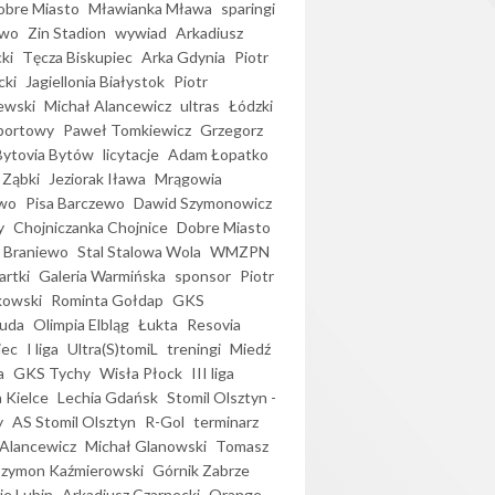
bre Miasto
Mławianka Mława
sparingi
ewo
Zin Stadion
wywiad
Arkadiusz
ki
Tęcza Biskupiec
Arka Gdynia
Piotr
cki
Jagiellonia Białystok
Piotr
ewski
Michał Alancewicz
ultras
Łódzki
portowy
Paweł Tomkiewicz
Grzegorz
Bytovia Bytów
licytacje
Adam Łopatko
 Ząbki
Jeziorak Iława
Mrągowia
wo
Pisa Barczewo
Dawid Szymonowicz
y
Chojniczanka Chojnice
Dobre Miasto
 Braniewo
Stal Stalowa Wola
WMZPN
artki
Galeria Warmińska
sponsor
Piotr
kowski
Rominta Gołdap
GKS
uda
Olimpia Elbląg
Łukta
Resovia
iec
I liga
Ultra(S)tomiL
treningi
Miedź
a
GKS Tychy
Wisła Płock
III liga
 Kielce
Lechia Gdańsk
Stomil Olsztyn -
y
AS Stomil Olsztyn
R-Gol
terminarz
Alancewicz
Michał Glanowski
Tomasz
Szymon Kaźmierowski
Górnik Zabrze
ie Lubin
Arkadiusz Czarnecki
Orange