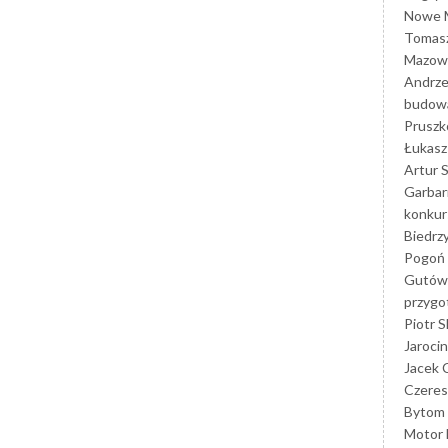
Nowe M
Tomasz
Mazowi
Andrze
budowa
Prusz
Łukasz 
Artur 
Garbar
konkur
Biedrz
Pogoń 
Gutów
przyg
Piotr S
Jarocin
Jacek 
Czeres
Bytom
Motor 