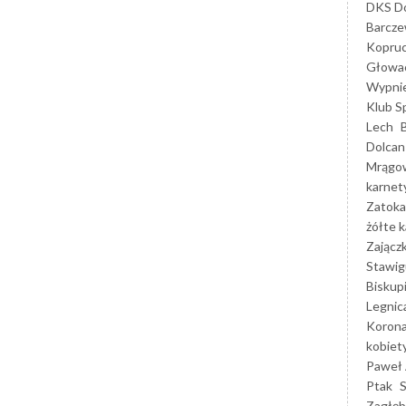
DKS Do
Barcz
Kopruc
Głowa
Wypni
Klub S
Lech
Dolcan
Mrągo
karnet
Zatoka
żółte k
Zającz
Stawig
Biskup
Legnic
Korona
kobiet
Paweł 
Ptak
Zagłęb