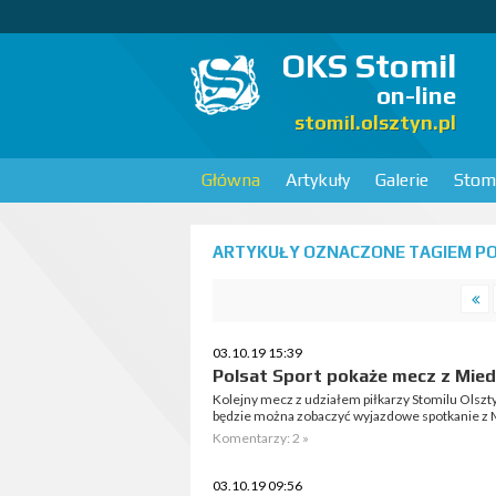
OKS Stomil
on-line
stomil.olsztyn.pl
Główna
Artykuły
Galerie
Stomi
ARTYKUŁY OZNACZONE TAGIEM PO
03.10.19 15:39
Polsat Sport pokaże mecz z Mied
Kolejny mecz z udziałem piłkarzy Stomilu Olszty
będzie można zobaczyć wyjazdowe spotkanie z M
Komentarzy: 2 »
03.10.19 09:56