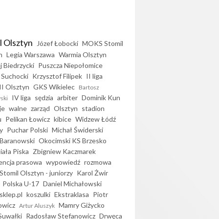
l Olsztyn
Józef Łobocki
MOKS Stomil
n
Legia Warszawa
Warmia Olsztyn
j Biedrzycki
Puszcza Niepołomice
 Suchocki
Krzysztof Filipek
II liga
II Olsztyn
GKS Wikielec
Bartosz
IV liga
sędzia
arbiter
Dominik Kun
ski
je
walne
zarząd
Olsztyn
stadion
u
Pelikan Łowicz
kibice
Widzew Łódź
y
Puchar Polski
Michał Świderski
Baranowski
Okocimski KS Brzesko
iała Piska
Zbigniew Kaczmarek
encja prasowa
wypowiedź
rozmowa
Stomil Olsztyn - juniorzy
Karol Żwir
Polska U-17
Daniel Michałowski
sklep.pl
koszulki
Ekstraklasa
Piotr
owicz
Mamry Giżycko
Artur Aluszyk
Suwałki
Radosław Stefanowicz
Drwęca