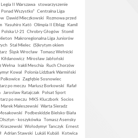
Legia II Warszawa
stowarzyszenie
l Ponad Wszystko"
Centralna Liga
ów
Dawid Mieczkowski
Rozmowa przed
m
Yasuhiro Katō
Olimpia II Elbląg
Kamil
Polska U-21
Chrobry Głogów
Stomil
elieton
Makroregionalna Liga Juniorów
zych
Stal Mielec
(S)krytym okiem
arz
Śląsk Wrocław
Tomasz Wełnicki
 Kiłdanowicz
Mirosław Jabłoński
z Wełna
Irakli Meschia
Ruch Chorzów
ymyr Kowal
Polonia Lidzbark Warmiński
 Polkowice
Zagłębie Sosnowiec
arz po meczu
Mariusz Borkowski
Rafał
a
Jarosław Ratajczak
Polsat Sport
arz po meczu
MKS Kluczbork
Socios
Marek Maleszewski
Warta Sieradz
Mosakowski
Podbeskidzie Bielsko-Biała
 Olsztyn - koszykówka
Tomasz Asensky
 Kraszewski
Wołodymyr Tanczyk
Ernest
ł
Adrian Stawski
Lukáš Kubáň
Kotwica