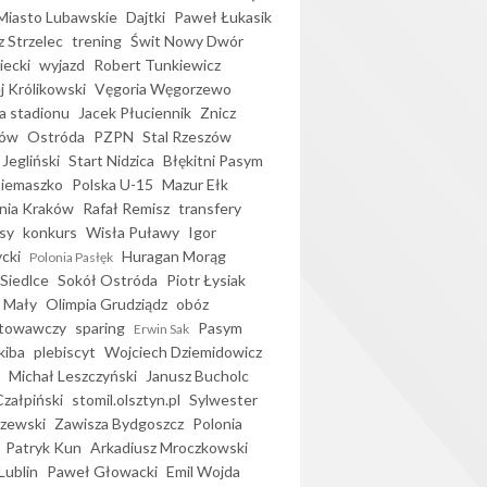
iasto Lubawskie
Dajtki
Paweł Łukasik
 Strzelec
trening
Świt Nowy Dwór
ecki
wyjazd
Robert Tunkiewicz
j Królikowski
Vęgoria Węgorzewo
 stadionu
Jacek Płuciennik
Znicz
ków
Ostróda
PZPN
Stal Rzeszów
Jegliński
Start Nidzica
Błękitni Pasym
Siemaszko
Polska U-15
Mazur Ełk
nia Kraków
Rafał Remisz
transfery
sy
konkurs
Wisła Puławy
Igor
ycki
Huragan Morąg
Polonia Pasłęk
Siedlce
Sokół Ostróda
Piotr Łysiak
 Mały
Olimpia Grudziądz
obóz
otowawczy
sparing
Pasym
Erwin Sak
kiba
plebiscyt
Wojciech Dziemidowicz
Michał Leszczyński
Janusz Bucholc
Czałpiński
stomil.olsztyn.pl
Sylwester
zewski
Zawisza Bydgoszcz
Polonia
Patryk Kun
Arkadiusz Mroczkowski
Lublin
Paweł Głowacki
Emil Wojda