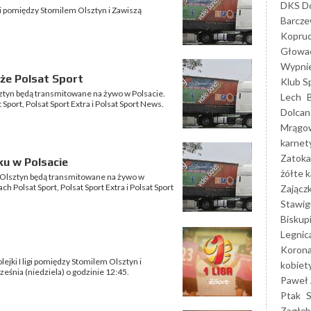
DKS Do
igi pomiędzy Stomilem Olsztyn i Zawiszą
Barcz
Kopruc
Głowa
Wypni
że Polsat Sport
Klub S
tyn będą transmitowane na żywo w Polsacie.
Lech
port, Polsat Sport Extra i Polsat Sport News.
Dolcan
Mrągo
karnet
Zatoka
ku w Polsacie
żółte k
 Olsztyn będą transmitowane na żywo w
 Polsat Sport, Polsat Sport Extra i Polsat Sport
Zającz
Stawig
Biskup
Legnic
Korona
lejki I ligi pomiędzy Stomilem Olsztyn i
kobiet
eśnia (niedziela) o godzinie 12:45.
Paweł 
Ptak
Zagłęb