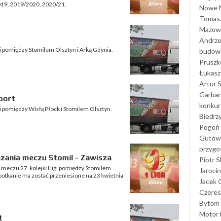
2019, 2019/2020, 2020/21.
Nowe M
Tomasz
Mazowi
Andrze
igi pomiędzy Stomilem Olsztyn i Arką Gdynia.
budowa
Prusz
Łukasz 
Artur 
Garbar
port
konkur
igi pomiędzy Wisłą Płock i Stomilem Olsztyn.
Biedrz
Pogoń 
Gutów
przyg
zania meczu Stomil - Zawisza
Piotr S
 meczu 27. kolejki I ligi pomiędzy Stomilem
Jarocin
potkanie ma zostać przeniesione na 23 kwietnia
Jacek 
Czeres
Bytom
Motor 
t