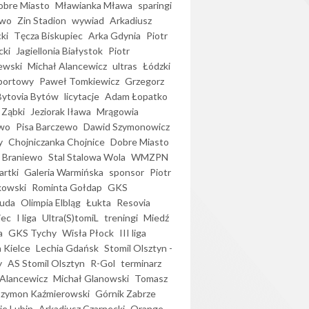
bre Miasto
Mławianka Mława
sparingi
ewo
Zin Stadion
wywiad
Arkadiusz
ki
Tęcza Biskupiec
Arka Gdynia
Piotr
cki
Jagiellonia Białystok
Piotr
ewski
Michał Alancewicz
ultras
Łódzki
portowy
Paweł Tomkiewicz
Grzegorz
Bytovia Bytów
licytacje
Adam Łopatko
 Ząbki
Jeziorak Iława
Mrągowia
wo
Pisa Barczewo
Dawid Szymonowicz
y
Chojniczanka Chojnice
Dobre Miasto
 Braniewo
Stal Stalowa Wola
WMZPN
artki
Galeria Warmińska
sponsor
Piotr
kowski
Rominta Gołdap
GKS
uda
Olimpia Elbląg
Łukta
Resovia
iec
I liga
Ultra(S)tomiL
treningi
Miedź
a
GKS Tychy
Wisła Płock
III liga
 Kielce
Lechia Gdańsk
Stomil Olsztyn -
y
AS Stomil Olsztyn
R-Gol
terminarz
Alancewicz
Michał Glanowski
Tomasz
Szymon Kaźmierowski
Górnik Zabrze
ie Lubin
Arkadiusz Czarnecki
Orange