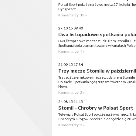
Polsat Sport pokaże na żywo mecz 27. kolejki I l
Bydgoszcz.
Komentarzy: 13 »
27.10.15 09:40
Dwa listopadowe spotkania poka
Dwa listopadowe mecze z udziałem Stomilu Olsz
Spotkania będą transmitowane w kanałach Polsat S
Komentarzy: 4 »
21.09.15 17:34
Trzy mecze Stomilu w październi
Trzy październikowe mecze z udziałem Stomilu
Polsacie. Spotkania będą transmitowane w kanałach
News.
Komentarzy: 2 »
24.08.15 11:15
Stomil - Chrobry w Polsat Sport
Telewizja Polsat Sport pokaże na żywo mecz 9. ko
Chrobrym Głogów. Spotkanie odbędzie się 20 wrz
Komentarzy: 3 »