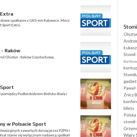
 Extra
jazdowe spotkanie z GKS-em Katowice. Mecz
 Sport Extra.
Stomi
Olszty
Andrze
Łukasz
 - Raków
Stomil 
tomil Olsztyn - Raków Częstochowa.
Bartkow
kontuz
Stomil
gadżet
 Sport
Paweł 
igi pomiędzy Podbeskidziem Bielsko-Biała i
Znicz B
konfer
bilety
Polska
stomil-
zony w Polsacie Sport
Grzym
ewizyjnych zawartych dzisiaj przez PZPN i
Wigry 
Polsat stanie się wyłącznym nadawcą spotkań