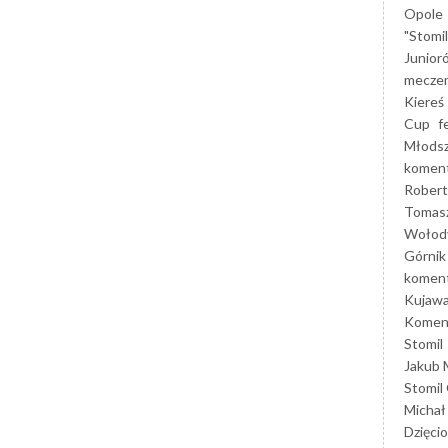
Opole
"Stomi
Junior
mecze
Kiereś
Cup
f
Młods
koment
Robert
Tomas
Wołod
Górnik
koment
Kujaw
Koment
Stomil
Jakub 
Stomil
Michał
Dzięcio