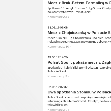
Mecz z Bruk-Betem Termalicą w P
Spotkanie 13. kolejki Fortuna 1. ligi Stomil Olsz
pokazany w telewizji Polsat Sport.
Komentarzy: 3 »
31.08.19 09:08
Mecz z Chojniczanką w Polsacie 
Mecz 8. kolejki I ligi Chojniczanka Chojnice - S
Polsacie Sport. Mecz zaplanowano na sobotę (7 w
Komentarzy: 10 »
13.08.19 14:28
Polsat Sport pokaże mecz z Zag
Spotkanie 7. kolejki I ligi Stomil Olsztyn - Zagł
Polsacie Sport.
Komentarzy: 3 »
02.08.19 07:37
Dwa spotkania Stomilu w Polsaci
Polsat Sport przedstawił rozpiskę transmisji spotka
informacja dla kibiców Stomilu Olsztyn, bo dwa
telewizji Polsat.
Komentarzy: 0 »