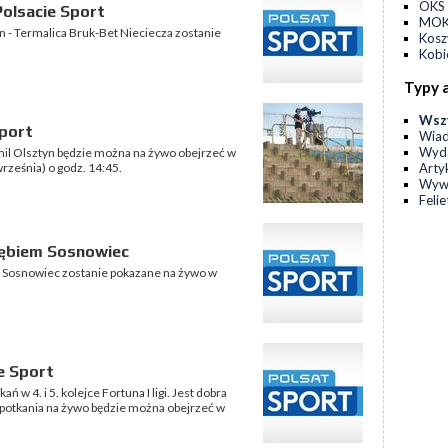
OKS 
olsacie Sport
MOKS
tyn - Termalica Bruk-Bet Nieciecza zostanie
Kos
Kobi
Typy 
Wsz
Sport
Wia
Wyda
tomil Olsztyn będzie można na żywo obejrzeć w
Arty
rześnia) o godz. 14:45.
Wyw
Feli
łębiem Sosnowiec
ębie Sosnowiec zostanie pokazane na żywo w
e Sport
ń w 4. i 5. kolejce Fortuna I ligi. Jest dobra
 spotkania na żywo będzie można obejrzeć w