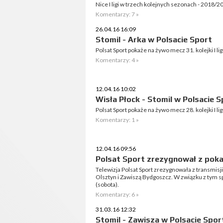
Nice I ligi w trzech kolejnych sezonach - 2018/
Komentarzy: 7 »
26.04.16 16:09
Stomil - Arka w Polsacie Sport
Polsat Sport pokaże na żywo mecz 31. kolejki I l
Komentarzy: 4 »
12.04.16 10:02
Wisła Płock - Stomil w Polsacie S
Polsat Sport pokaże na żywo mecz 28. kolejki I l
Komentarzy: 1 »
12.04.16 09:56
Polsat Sport zrezygnował z poka
Telewizja Polsat Sport zrezygnowała z transmisji
Olsztyn i Zawiszą Bydgoszcz. W związku z tym s
(sobota).
Komentarzy: 6 »
31.03.16 12:32
Stomil - Zawisza w Polsacie Spor