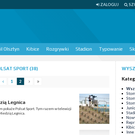
ZALOGUJ
SZ
l Olsztyn
Kibice
Rozgrywki
Stadion
Typowanie
Sk
LSAT SPORT (38)
WYSZ
Kateg
1
2
Wsz
Stom
Stom
zią Legnica
Stomi
Juni
n pokaże Polsat Sport. Tym razem w telewizji
Stad
iedzią Legnica.
Nowy
Repr
Kibi
Inne