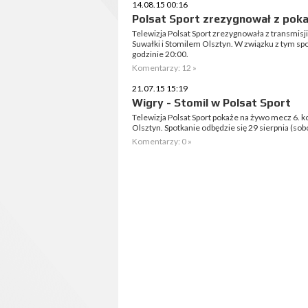
14.08.15 00:16
Polsat Sport zrezygnował z poka
Telewizja Polsat Sport zrezygnowała z transmisji
Suwałki i Stomilem Olsztyn. W związku z tym spot
godzinie 20:00.
Komentarzy: 12 »
21.07.15 15:19
Wigry - Stomil w Polsat Sport
Telewizja Polsat Sport pokaże na żywo mecz 6. ko
Olsztyn. Spotkanie odbędzie się 29 sierpnia (sobo
Komentarzy: 0 »