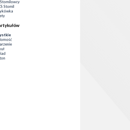
Stomilowcy
 Stomil
zykówka
ety
artykułów
ystkie
domość
rzenie
kuł
iad
eton