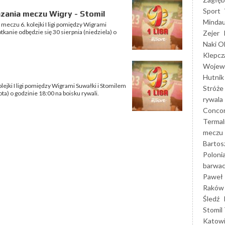
Sport
zania meczu Wigry - Stomil
Mindau
 meczu 6. kolejki I ligi pomiędzy Wigrami
kanie odbędzie się 30 sierpnia (niedziela) o
Zejer
Naki O
Klepcz
Wojewó
Hutnik
lejki I ligi pomiędzy Wigrami Suwałki i Stomilem
Stróże
ta) o godzinie 18:00 na boisku rywali.
rywala
Concor
Termal
meczu
Bartos
Poloni
barwac
Paweł 
Raków
Śledź
Stomil 
Katow