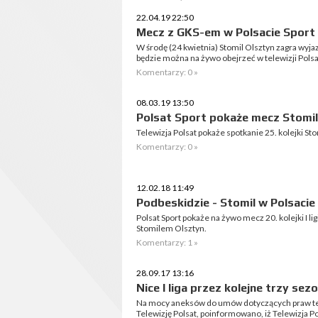
22.04.19 22:50
Mecz z GKS-em w Polsacie Sport
W środę (24 kwietnia) Stomil Olsztyn zagra wy
będzie można na żywo obejrzeć w telewizji Polsat
Komentarzy: 0 »
08.03.19 13:50
Polsat Sport pokaże mecz Stomil
Telewizja Polsat pokaże spotkanie 25. kolejki S
Komentarzy: 0 »
12.02.18 11:49
Podbeskidzie - Stomil w Polsacie
Polsat Sport pokaże na żywo mecz 20. kolejki I l
Stomilem Olsztyn.
Komentarzy: 1 »
28.09.17 13:16
Nice I liga przez kolejne trzy se
Na mocy aneksów do umów dotyczących praw tel
Telewizję Polsat, poinformowano, iż Telewizja 