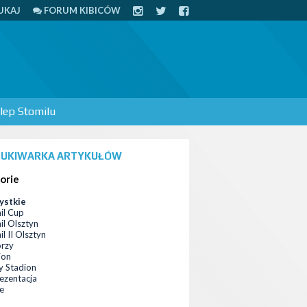
UKAJ
FORUM KIBICÓW
lep Stomilu
UKIWARKA ARTYKUŁÓW
orie
ystkie
il Cup
il Olsztyn
l II Olsztyn
orzy
ion
 Stadion
ezentacja
ce