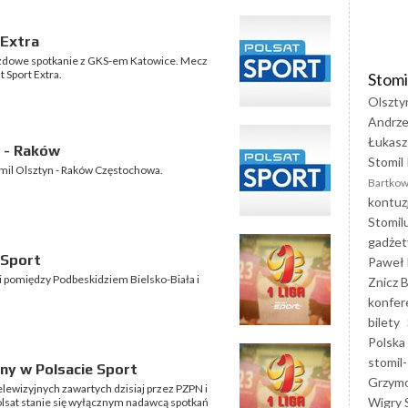
 Extra
jazdowe spotkanie z GKS-em Katowice. Mecz
 Sport Extra.
Stomi
Olszty
Andrze
Łukasz
 - Raków
Stomil 
tomil Olsztyn - Raków Częstochowa.
Bartkow
kontuz
Stomil
gadżet
 Sport
Paweł 
igi pomiędzy Podbeskidziem Bielsko-Biała i
Znicz B
konfer
bilety
Polska
stomil-
zony w Polsacie Sport
Grzym
ewizyjnych zawartych dzisiaj przez PZPN i
Wigry 
Polsat stanie się wyłącznym nadawcą spotkań