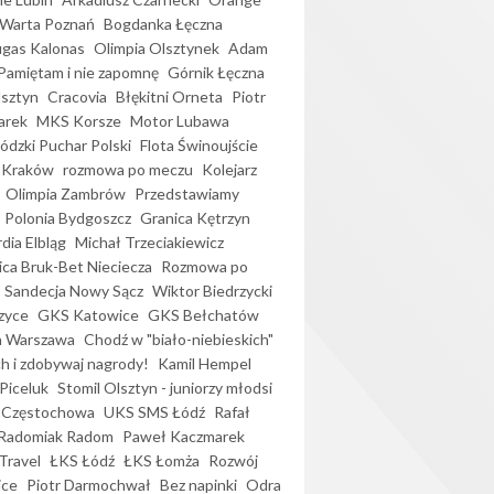
Warta Poznań
Bogdanka Łęczna
gas Kalonas
Olimpia Olsztynek
Adam
Pamiętam i nie zapomnę
Górnik Łęczna
lsztyn
Cracovia
Błękitni Orneta
Piotr
arek
MKS Korsze
Motor Lubawa
dzki Puchar Polski
Flota Świnoujście
 Kraków
rozmowa po meczu
Kolejarz
Olimpia Zambrów
Przedstawiamy
Polonia Bydgoszcz
Granica Kętrzyn
dia Elbląg
Michał Trzeciakiewicz
ica Bruk-Bet Nieciecza
Rozmowa po
Sandecja Nowy Sącz
Wiktor Biedrzycki
zyce
GKS Katowice
GKS Bełchatów
a Warszawa
Chodź w "biało-niebieskich"
h i zdobywaj nagrody!
Kamil Hempel
Piceluk
Stomil Olsztyn - juniorzy młodsi
 Częstochowa
UKS SMS Łódź
Rafał
Radomiak Radom
Paweł Kaczmarek
Travel
ŁKS Łódź
ŁKS Łomża
Rozwój
ice
Piotr Darmochwał
Bez napinki
Odra