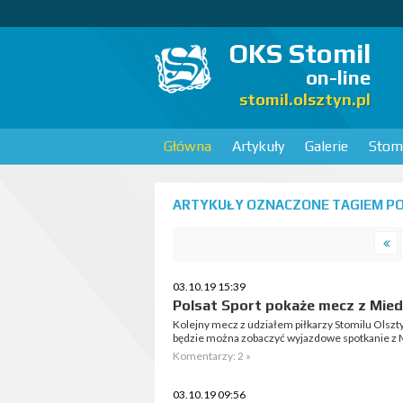
OKS Stomil
on-line
stomil.olsztyn.pl
Główna
Artykuły
Galerie
Stomi
ARTYKUŁY OZNACZONE TAGIEM PO
03.10.19 15:39
Polsat Sport pokaże mecz z Mied
Kolejny mecz z udziałem piłkarzy Stomilu Olszty
będzie można zobaczyć wyjazdowe spotkanie z M
Komentarzy: 2 »
03.10.19 09:56