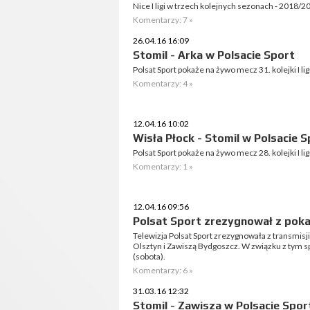
Nice I ligi w trzech kolejnych sezonach - 2018/
Komentarzy: 7 »
26.04.16 16:09
Stomil - Arka w Polsacie Sport
Polsat Sport pokaże na żywo mecz 31. kolejki I l
Komentarzy: 4 »
12.04.16 10:02
Wisła Płock - Stomil w Polsacie S
Polsat Sport pokaże na żywo mecz 28. kolejki I l
Komentarzy: 1 »
12.04.16 09:56
Polsat Sport zrezygnował z poka
Telewizja Polsat Sport zrezygnowała z transmisji
Olsztyn i Zawiszą Bydgoszcz. W związku z tym s
(sobota).
Komentarzy: 6 »
31.03.16 12:32
Stomil - Zawisza w Polsacie Spor