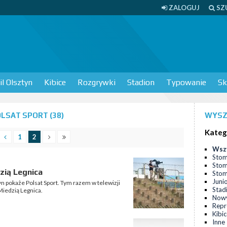
ZALOGUJ
SZ
l Olsztyn
Kibice
Rozgrywki
Stadion
Typowanie
Sk
LSAT SPORT (38)
WYSZ
Kateg
1
2
Wsz
Stom
Stom
zią Legnica
Stomi
Juni
n pokaże Polsat Sport. Tym razem w telewizji
Stad
iedzią Legnica.
Nowy
Repr
Kibi
Inne