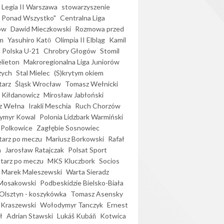
Legia II Warszawa
stowarzyszenie
l Ponad Wszystko"
Centralna Liga
ów
Dawid Mieczkowski
Rozmowa przed
m
Yasuhiro Katō
Olimpia II Elbląg
Kamil
Polska U-21
Chrobry Głogów
Stomil
elieton
Makroregionalna Liga Juniorów
zych
Stal Mielec
(S)krytym okiem
arz
Śląsk Wrocław
Tomasz Wełnicki
 Kiłdanowicz
Mirosław Jabłoński
z Wełna
Irakli Meschia
Ruch Chorzów
ymyr Kowal
Polonia Lidzbark Warmiński
 Polkowice
Zagłębie Sosnowiec
arz po meczu
Mariusz Borkowski
Rafał
a
Jarosław Ratajczak
Polsat Sport
arz po meczu
MKS Kluczbork
Socios
Marek Maleszewski
Warta Sieradz
Mosakowski
Podbeskidzie Bielsko-Biała
 Olsztyn - koszykówka
Tomasz Asensky
 Kraszewski
Wołodymyr Tanczyk
Ernest
ł
Adrian Stawski
Lukáš Kubáň
Kotwica