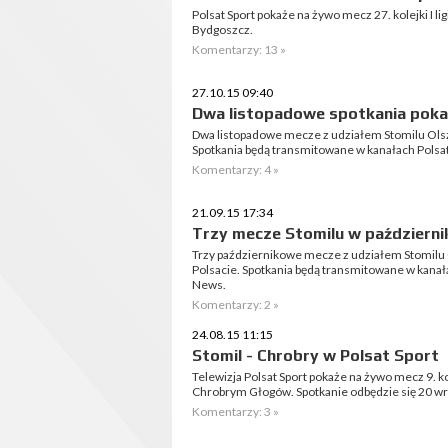
Polsat Sport pokaże na żywo mecz 27. kolejki I l
Bydgoszcz.
Komentarzy: 13 »
27.10.15 09:40
Dwa listopadowe spotkania poka
Dwa listopadowe mecze z udziałem Stomilu Olsz
Spotkania będą transmitowane w kanałach Polsat S
Komentarzy: 4 »
21.09.15 17:34
Trzy mecze Stomilu w październi
Trzy październikowe mecze z udziałem Stomilu
Polsacie. Spotkania będą transmitowane w kanałach
News.
Komentarzy: 2 »
24.08.15 11:15
Stomil - Chrobry w Polsat Sport
Telewizja Polsat Sport pokaże na żywo mecz 9. ko
Chrobrym Głogów. Spotkanie odbędzie się 20 wrz
Komentarzy: 3 »