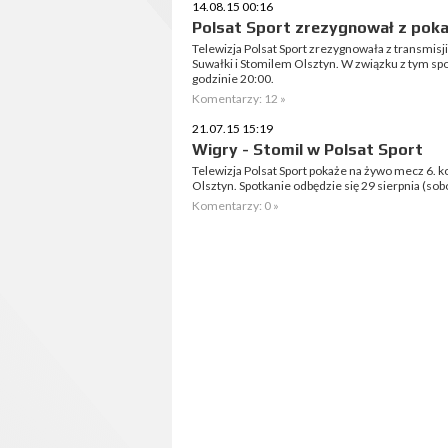
14.08.15 00:16
Polsat Sport zrezygnował z poka
Telewizja Polsat Sport zrezygnowała z transmisji
Suwałki i Stomilem Olsztyn. W związku z tym spot
godzinie 20:00.
Komentarzy: 12 »
21.07.15 15:19
Wigry - Stomil w Polsat Sport
Telewizja Polsat Sport pokaże na żywo mecz 6. ko
Olsztyn. Spotkanie odbędzie się 29 sierpnia (sobo
Komentarzy: 0 »