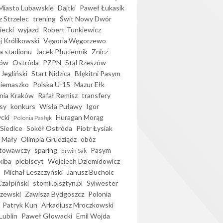
iasto Lubawskie
Dajtki
Paweł Łukasik
 Strzelec
trening
Świt Nowy Dwór
ecki
wyjazd
Robert Tunkiewicz
j Królikowski
Vęgoria Węgorzewo
 stadionu
Jacek Płuciennik
Znicz
ków
Ostróda
PZPN
Stal Rzeszów
Jegliński
Start Nidzica
Błękitni Pasym
Siemaszko
Polska U-15
Mazur Ełk
nia Kraków
Rafał Remisz
transfery
sy
konkurs
Wisła Puławy
Igor
ycki
Huragan Morąg
Polonia Pasłęk
Siedlce
Sokół Ostróda
Piotr Łysiak
 Mały
Olimpia Grudziądz
obóz
otowawczy
sparing
Pasym
Erwin Sak
kiba
plebiscyt
Wojciech Dziemidowicz
Michał Leszczyński
Janusz Bucholc
Czałpiński
stomil.olsztyn.pl
Sylwester
zewski
Zawisza Bydgoszcz
Polonia
Patryk Kun
Arkadiusz Mroczkowski
Lublin
Paweł Głowacki
Emil Wojda