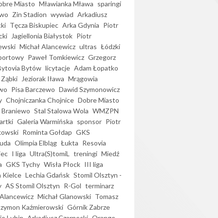
bre Miasto
Mławianka Mława
sparingi
ewo
Zin Stadion
wywiad
Arkadiusz
ki
Tęcza Biskupiec
Arka Gdynia
Piotr
cki
Jagiellonia Białystok
Piotr
ewski
Michał Alancewicz
ultras
Łódzki
portowy
Paweł Tomkiewicz
Grzegorz
Bytovia Bytów
licytacje
Adam Łopatko
 Ząbki
Jeziorak Iława
Mrągowia
wo
Pisa Barczewo
Dawid Szymonowicz
y
Chojniczanka Chojnice
Dobre Miasto
 Braniewo
Stal Stalowa Wola
WMZPN
artki
Galeria Warmińska
sponsor
Piotr
kowski
Rominta Gołdap
GKS
uda
Olimpia Elbląg
Łukta
Resovia
iec
I liga
Ultra(S)tomiL
treningi
Miedź
a
GKS Tychy
Wisła Płock
III liga
 Kielce
Lechia Gdańsk
Stomil Olsztyn -
y
AS Stomil Olsztyn
R-Gol
terminarz
Alancewicz
Michał Glanowski
Tomasz
Szymon Kaźmierowski
Górnik Zabrze
ie Lubin
Arkadiusz Czarnecki
Orange