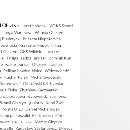
l Olsztyn
Józef Łobocki
MOKS Stomil
n
Legia Warszawa
Warmia Olsztyn
j Biedrzycki
Puszcza Niepołomice
 Suchocki
Krzysztof Filipek
II liga
II Olsztyn
GKS Wikielec
Bartosz
IV liga
sędzia
arbiter
Dominik Kun
ski
je
walne
zarząd
Olsztyn
stadion
u
Pelikan Łowicz
kibice
Widzew Łódź
y
Puchar Polski
Michał Świderski
Baranowski
Okocimski KS Brzesko
iała Piska
Zbigniew Kaczmarek
encja prasowa
wypowiedź
rozmowa
Stomil Olsztyn - juniorzy
Karol Żwir
Polska U-17
Daniel Michałowski
sklep.pl
koszulki
Ekstraklasa
Piotr
owicz
Mamry Giżycko
Artur Aluszyk
Suwałki
Radosław Stefanowicz
Drwęca