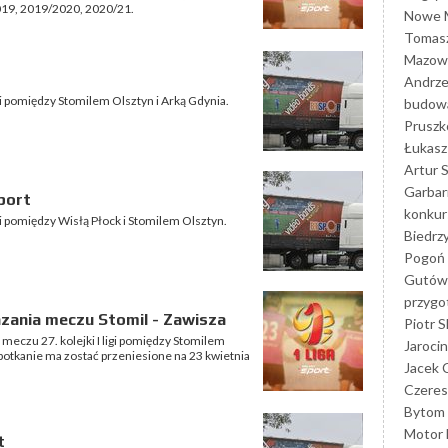
2019, 2019/2020, 2020/21.
Nowe M
Tomasz
Mazowi
Andrze
igi pomiędzy Stomilem Olsztyn i Arką Gdynia.
budowa
Prusz
Łukasz 
Artur 
Garbar
port
konkur
igi pomiędzy Wisłą Płock i Stomilem Olsztyn.
Biedrz
Pogoń 
Gutów
przyg
zania meczu Stomil - Zawisza
Piotr S
 meczu 27. kolejki I ligi pomiędzy Stomilem
Jarocin
potkanie ma zostać przeniesione na 23 kwietnia
Jacek 
Czeres
Bytom
Motor 
t