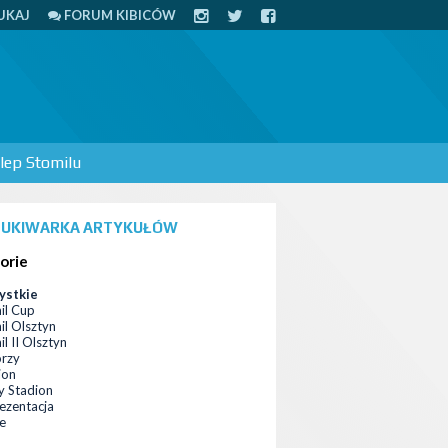
UKAJ
FORUM KIBICÓW
lep Stomilu
UKIWARKA ARTYKUŁÓW
orie
ystkie
il Cup
il Olsztyn
l II Olsztyn
orzy
ion
 Stadion
ezentacja
ce