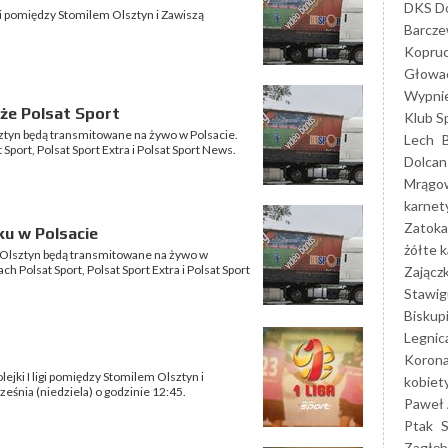
DKS Do
igi pomiędzy Stomilem Olsztyn i Zawiszą
Barcz
Kopruc
Głowa
Wypni
że Polsat Sport
Klub S
tyn będą transmitowane na żywo w Polsacie.
Lech
port, Polsat Sport Extra i Polsat Sport News.
Dolcan
Mrągo
karnet
Zatoka
ku w Polsacie
żółte k
 Olsztyn będą transmitowane na żywo w
 Polsat Sport, Polsat Sport Extra i Polsat Sport
Zającz
Stawig
Biskup
Legnic
Korona
lejki I ligi pomiędzy Stomilem Olsztyn i
kobiet
eśnia (niedziela) o godzinie 12:45.
Paweł 
Ptak
Zagłęb