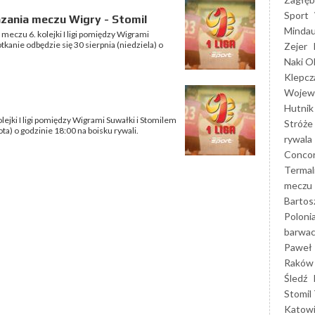
Sport
zania meczu Wigry - Stomil
Mindau
 meczu 6. kolejki I ligi pomiędzy Wigrami
kanie odbędzie się 30 sierpnia (niedziela) o
Zejer
Naki O
Klepcz
Wojewó
Hutnik
lejki I ligi pomiędzy Wigrami Suwałki i Stomilem
Stróże
ta) o godzinie 18:00 na boisku rywali.
rywala
Concor
Termal
meczu
Bartos
Poloni
barwac
Paweł 
Raków
Śledź
Stomil 
Katow