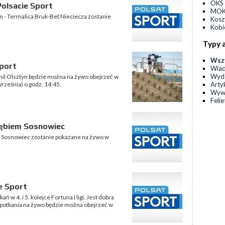
OKS 
olsacie Sport
MOKS
tyn - Termalica Bruk-Bet Nieciecza zostanie
Kos
Kobi
Typy 
Wsz
Sport
Wia
Wyda
tomil Olsztyn będzie można na żywo obejrzeć w
Arty
rześnia) o godz. 14:45.
Wyw
Feli
łębiem Sosnowiec
ębie Sosnowiec zostanie pokazane na żywo w
e Sport
ń w 4. i 5. kolejce Fortuna I ligi. Jest dobra
 spotkania na żywo będzie można obejrzeć w