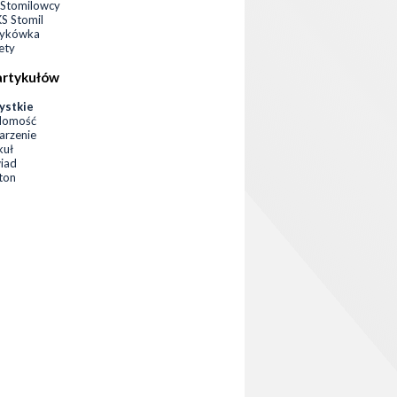
Stomilowcy
 Stomil
zykówka
ety
artykułów
ystkie
domość
rzenie
kuł
iad
eton