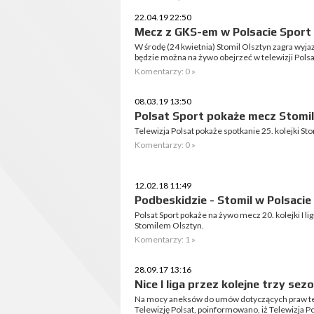
22.04.19 22:50
Mecz z GKS-em w Polsacie Sport
W środę (24 kwietnia) Stomil Olsztyn zagra wy
będzie można na żywo obejrzeć w telewizji Polsat
Komentarzy: 0 »
08.03.19 13:50
Polsat Sport pokaże mecz Stomil
Telewizja Polsat pokaże spotkanie 25. kolejki S
Komentarzy: 0 »
12.02.18 11:49
Podbeskidzie - Stomil w Polsacie
Polsat Sport pokaże na żywo mecz 20. kolejki I l
Stomilem Olsztyn.
Komentarzy: 1 »
28.09.17 13:16
Nice I liga przez kolejne trzy se
Na mocy aneksów do umów dotyczących praw tel
Telewizję Polsat, poinformowano, iż Telewizja 