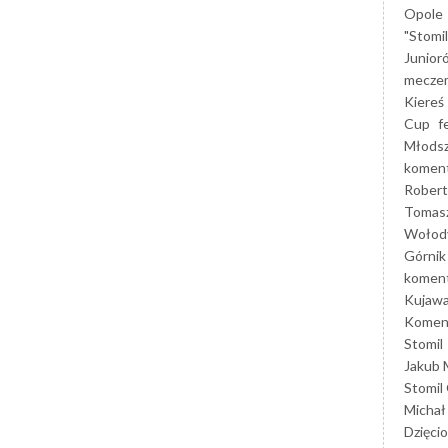
Opole
"Stomi
Junior
mecze
Kiereś
Cup
f
Młods
koment
Robert
Tomas
Wołod
Górnik
koment
Kujaw
Koment
Stomil
Jakub 
Stomil
Michał
Dzięcio