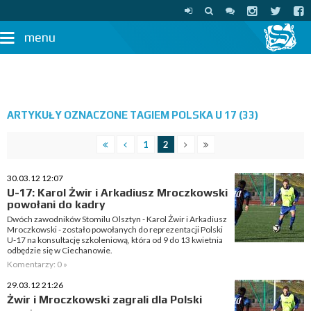
menu
ARTYKUŁY OZNACZONE TAGIEM POLSKA U 17 (33)
1
2
30.03.12 12:07
U-17: Karol Żwir i Arkadiusz Mroczkowski
powołani do kadry
Dwóch zawodników Stomilu Olsztyn - Karol Żwir i Arkadiusz
Mroczkowski - zostało powołanych do reprezentacji Polski
U-17 na konsultację szkoleniową, która od 9 do 13 kwietnia
odbędzie się w Ciechanowie.
Komentarzy: 0 »
29.03.12 21:26
Żwir i Mroczkowski zagrali dla Polski