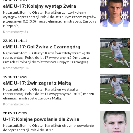
eME U-17: Kolejny występ Żwira
Napastnik Stomilu Olsztyn Karol Żwir zaliczył kolejny
występ w reprezentacji Polski do lat 17. Tym razem zagrał w
przegranym 0:2 (0:0) meczu eliminacji mistrzostw Europy z
Hiszpanią.
Komentarzy: 5 »
22.10.11 14:11
eME U-17: Gol Żwira z Czarnogórą
Napastnik Stomilu Olsztyn Karol Żwir zdobył bramkę dla
reprezentacji Polski do lat 17 w wygranym 2:0 meczu w
ramach eliminacji do mistrzostw Europy z Czarnogórą.
Komentarzy: 0 »
19.10.11 16:09
eME U-17: Żwir zagrał z Maltą
Napastnik Stomilu Olsztyn Karol Żwir wystąpił w
reprezentacji Polski do lat 17 w wygranym 3:0 (0:0) meczu
eliminacji mistrzostw Europy z Maltą.
Komentarzy: 0 »
28.09.11 21:09
U-17: Kolejne powołanie dla Żwira
Napastnik Stomilu Olsztyn Karol Żwir otrzymał powołanie
do reprezentacji Polski do lat 17.