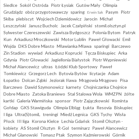
Siedlce
Sokół Ostróda
Piotr Łysiak
Gutów Mały
Olimpia
Grudziądz
obóz przygotowawczy
sparing
Pasym
Piotr
Erwin Sak
Skiba
plebiscyt
Wojciech Dziemidowicz
Jarocin
Michał
Leszczyński
Janusz Bucholc
Jacek Czałpiński
stomil.olsztyn.pl
Sylwester Czereszewski
Zawisza Bydgoszcz
Polonia Bytom
Patryk
Kun
Arkadiusz Mroczkowski
Motor Lublin
Paweł Głowacki
Emil
Wojda
DKS Dobre Miasto
Mławianka Mława
sparingi
Barczewo
Zin Stadion
wywiad
Arkadiusz Koprucki
Tęcza Biskupiec
Arka
Gdynia
Piotr Głowacki
Jagiellonia Białystok
Piotr Wypniewski
Michał Alancewicz
ultras
Łódzki Klub Sportowy
Paweł
Tomkiewicz
Grzegorz Lech
Bytovia Bytów
licytacje
Adam
Łopatko
Dolcan Ząbki
Jeziorak Iława
Mrągowia Mrągowo
Pisa
Barczewo
Dawid Szymonowicz
karnety
Chojniczanka Chojnice
Dobre Miasto
Zatoka Braniewo
Stal Stalowa Wola
WMZPN
żółte
kartki
Galeria Warmińska
sponsor
Piotr Zajączkowski
Rominta
Gołdap
GKS Stawiguda
Olimpia Elbląg
Łukta
Resovia
Biskupiec
I liga
Ultra(S)tomiL
treningi
Miedź Legnica
GKS Tychy
Wisła
Płock
III liga
Korona Kielce
Lechia Gdańsk
Stomil Olsztyn -
kobiety
AS Stomil Olsztyn
R-Gol
terminarz
Paweł Alancewicz
Michał Glanowski
Tomasz Ptak
Szymon Kaźmierowski
Górnik