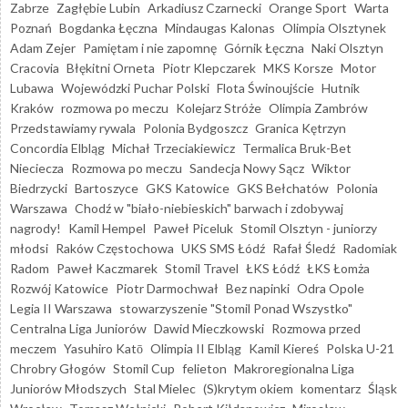
Zabrze
Zagłębie Lubin
Arkadiusz Czarnecki
Orange Sport
Warta
Poznań
Bogdanka Łęczna
Mindaugas Kalonas
Olimpia Olsztynek
Adam Zejer
Pamiętam i nie zapomnę
Górnik Łęczna
Naki Olsztyn
Cracovia
Błękitni Orneta
Piotr Klepczarek
MKS Korsze
Motor
Lubawa
Wojewódzki Puchar Polski
Flota Świnoujście
Hutnik
Kraków
rozmowa po meczu
Kolejarz Stróże
Olimpia Zambrów
Przedstawiamy rywala
Polonia Bydgoszcz
Granica Kętrzyn
Concordia Elbląg
Michał Trzeciakiewicz
Termalica Bruk-Bet
Nieciecza
Rozmowa po meczu
Sandecja Nowy Sącz
Wiktor
Biedrzycki
Bartoszyce
GKS Katowice
GKS Bełchatów
Polonia
Warszawa
Chodź w "biało-niebieskich" barwach i zdobywaj
nagrody!
Kamil Hempel
Paweł Piceluk
Stomil Olsztyn - juniorzy
młodsi
Raków Częstochowa
UKS SMS Łódź
Rafał Śledź
Radomiak
Radom
Paweł Kaczmarek
Stomil Travel
ŁKS Łódź
ŁKS Łomża
Rozwój Katowice
Piotr Darmochwał
Bez napinki
Odra Opole
Legia II Warszawa
stowarzyszenie "Stomil Ponad Wszystko"
Centralna Liga Juniorów
Dawid Mieczkowski
Rozmowa przed
meczem
Yasuhiro Katō
Olimpia II Elbląg
Kamil Kiereś
Polska U-21
Chrobry Głogów
Stomil Cup
felieton
Makroregionalna Liga
Juniorów Młodszych
Stal Mielec
(S)krytym okiem
komentarz
Śląsk