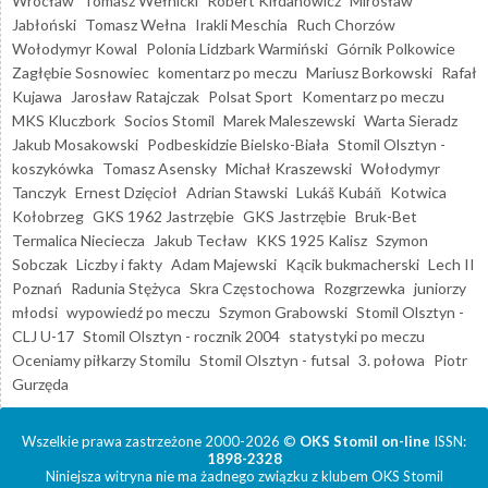
Wrocław
Tomasz Wełnicki
Robert Kiłdanowicz
Mirosław
Jabłoński
Tomasz Wełna
Irakli Meschia
Ruch Chorzów
Wołodymyr Kowal
Polonia Lidzbark Warmiński
Górnik Polkowice
Zagłębie Sosnowiec
komentarz po meczu
Mariusz Borkowski
Rafał
Kujawa
Jarosław Ratajczak
Polsat Sport
Komentarz po meczu
MKS Kluczbork
Socios Stomil
Marek Maleszewski
Warta Sieradz
Jakub Mosakowski
Podbeskidzie Bielsko-Biała
Stomil Olsztyn -
koszykówka
Tomasz Asensky
Michał Kraszewski
Wołodymyr
Tanczyk
Ernest Dzięcioł
Adrian Stawski
Lukáš Kubáň
Kotwica
Kołobrzeg
GKS 1962 Jastrzębie
GKS Jastrzębie
Bruk-Bet
Termalica Nieciecza
Jakub Tecław
KKS 1925 Kalisz
Szymon
Sobczak
Liczby i fakty
Adam Majewski
Kącik bukmacherski
Lech II
Poznań
Radunia Stężyca
Skra Częstochowa
Rozgrzewka
juniorzy
młodsi
wypowiedź po meczu
Szymon Grabowski
Stomil Olsztyn -
CLJ U-17
Stomil Olsztyn - rocznik 2004
statystyki po meczu
Oceniamy piłkarzy Stomilu
Stomil Olsztyn - futsal
3. połowa
Piotr
Gurzęda
Wszelkie prawa zastrzeżone 2000-2026 ©
OKS Stomil on-line
ISSN:
1898-2328
Niniejsza witryna nie ma żadnego związku z klubem OKS Stomil