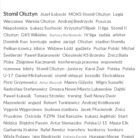
Stomil Olsztyn
Józef Łobocki
MOKS Stomil Olsztyn
Legia
Warszawa
Warmia Olsztyn
Andrzej Biedrzycki
Puszcza
Niepołomice
Łukasz Suchocki
Krzysztof Filipek
II liga
Stomil II
Olsztyn
GKS Wikielec
IV liga
sędzia
arbiter
Bartosz Bartkowski
Dominik Kun
kontuzje
walne
zarząd
Olsztyn
stadion Stomilu
Pelikan Łowicz
kibice
Widzew Łódź
gadżety
Puchar Polski
Michał
Świderski
Paweł Baranowski
Okocimski KS Brzesko
Znicz Biała
Piska
Zbigniew Kaczmarek
konferencja prasowa
wypowiedź
rozmowa
bilety
Stomil Olsztyn - juniorzy
Karol Żwir
Polska
Polska
U-17
Daniel Michałowski
stomil-sklep.pl
koszulki
Ekstraklasa
Piotr Grzymowicz
Mamry Giżycko
Wigry Suwałki
Artur Aluszyk
Radosław Stefanowicz
Drwęca Nowe Miasto Lubawskie
Dajtki
Paweł Łukasik
Tomasz Strzelec
trening
Świt Nowy Dwór
Mazowiecki
wyjazd
Robert Tunkiewicz
Andrzej Królikowski
Vęgoria Węgorzewo
budowa stadionu
Jacek Płuciennik
Znicz
Pruszków
Ostróda
PZPN
Stal Rzeszów
Łukasz Jegliński
Start
Nidzica
Błękitni Pasym
Artur Siemaszko
Polska U-15
Mazur Ełk
Garbarnia Kraków
Rafał Remisz
transfery
konkursy
konkurs
Wisła Puławy
Igor Biedrzycki
Huragan Morąg
Pogoń
Polonia Pasłęk