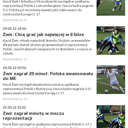
Karol Żwir i Arkadiusz Mroczkowski wystąpili w spotkaniu
reprezentacji Polski z Luksemburgiem. Nasza kadra wygrała
3:1. Polska już wcześniej wywalczyła sobie awans do
mistrzostw Europy U-17.
Komentarzy: 0 »
29.03.12 14:30
Żwir: Chcę grać jak najwięcej w II lidze
Karol Żwir, młody napastnik Stomilu Olsztyn, w wywiadzie
dla portalu stomil.olsztyn.pl opowiedział o reprezentacji
Polski, swoich planach związanych ze Stomilem i o nauce w
szkole.
Komentarzy: 1 »
26.03.12 20:56
Żwir zagrał 20 minut. Polska awansowała
do ME
Karol Żwir wystąpił dwadzieścia minut w spotkaniu
reprezentacji Polski z Białorusią. Nasza kadra wygrała 2:0 i
awansowała do mistrzostw Europy U-17.
Komentarzy: 2 »
25.03.12 13:22
Żwir zagrał minutę w meczu
reprezentacji
Karol Żwir wystąpił w spotkaniu reprezentacji Polski U-17 z