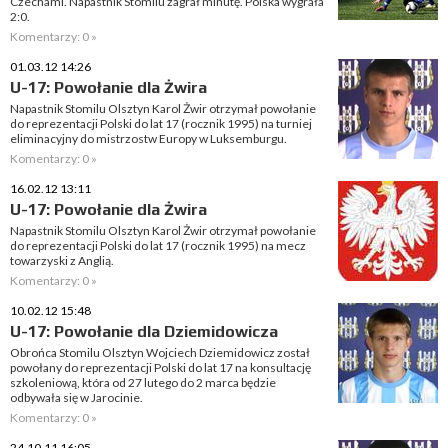
Czechami. Napastnik Stomilu zagrał minutę. Polska wygrała
2:0.
Komentarzy: 0 »
01.03.12 14:26
U-17: Powołanie dla Żwira
Napastnik Stomilu Olsztyn Karol Żwir otrzymał powołanie
do reprezentacji Polski do lat 17 (rocznik 1995) na turniej
eliminacyjny do mistrzostw Europy w Luksemburgu.
Komentarzy: 0 »
16.02.12 13:11
U-17: Powołanie dla Żwira
Napastnik Stomilu Olsztyn Karol Żwir otrzymał powołanie
do reprezentacji Polski do lat 17 (rocznik 1995) na mecz
towarzyski z Anglią.
Komentarzy: 0 »
10.02.12 15:48
U-17: Powołanie dla Dziemidowicza
Obrońca Stomilu Olsztyn Wojciech Dziemidowicz został
powołany do reprezentacji Polski do lat 17 na konsultację
szkoleniową, która od 27 lutego do 2 marca będzie
odbywała się w Jarocinie.
Komentarzy: 0 »
24.10.11 16:05