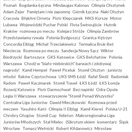
Poznań
Bogdanka Łęczna
Mindaugas Kalonas
Olimpia Olsztynek
Adam Zejer
Pamiętam i nie zapomnę
Górnik Łęczna
Naki Olsztyn
Cracovia
Błękitni Orneta
Piotr Klepczarek
MKS Korsze
Motor
Lubawa
Wojewódzki Puchar Polski
Flota Świnoujście
Hutnik
Kraków
rozmowa po meczu
Kolejarz Stróże
Olimpia Zambrów
Przedstawiamy rywala
Polonia Bydgoszcz
Granica Kętrzyn
Concordia Elbląg
Michał Trzeciakiewicz
Termalica Bruk-Bet
Nieciecza
Rozmowa po meczu
Sandecja Nowy Sącz
Wiktor
Biedrzycki
Bartoszyce
GKS Katowice
GKS Bełchatów
Polonia
Warszawa
Chodź w "biało-niebieskich" barwach i zdobywaj
nagrody!
Kamil Hempel
Paweł Piceluk
Stomil Olsztyn - juniorzy
młodsi
Raków Częstochowa
UKS SMS Łódź
Rafał Śledź
Radomiak
Radom
Paweł Kaczmarek
Stomil Travel
ŁKS Łódź
ŁKS Łomża
Rozwój Katowice
Piotr Darmochwał
Bez napinki
Odra Opole
Legia II Warszawa
stowarzyszenie "Stomil Ponad Wszystko"
Centralna Liga Juniorów
Dawid Mieczkowski
Rozmowa przed
meczem
Yasuhiro Katō
Olimpia II Elbląg
Kamil Kiereś
Polska U-21
Chrobry Głogów
Stomil Cup
felieton
Makroregionalna Liga
Juniorów Młodszych
Stal Mielec
(S)krytym okiem
komentarz
Śląsk
Wrocław
Tomasz Wełnicki
Robert Kiłdanowicz
Mirosław