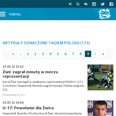
menu
ARTYKUŁY OZNACZONE TAGIEM POLSKA (173)
1
2
3
4
5
6
7
8
9
25.03.12 13:22
Żwir zagrał minutę w meczu
reprezentacji
Karol Żwir wystąpił w spotkaniu reprezentacji Polski U-17 z
Czechami. Napastnik Stomilu zagrał minutę. Polska wygrała
2:0.
Komentarzy: 0 »
01.03.12 14:26
U-17: Powołanie dla Żwira
Napastnik Stomilu Olsztyn Karol Żwir otrzymał powołanie