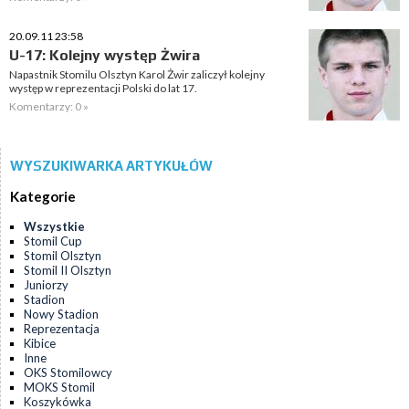
20.09.11 23:58
U-17: Kolejny występ Żwira
Napastnik Stomilu Olsztyn Karol Żwir zaliczył kolejny
występ w reprezentacji Polski do lat 17.
Komentarzy: 0 »
WYSZUKIWARKA ARTYKUŁÓW
Kategorie
Wszystkie
Stomil Cup
Stomil Olsztyn
Stomil II Olsztyn
Juniorzy
Stadion
Nowy Stadion
Reprezentacja
Kibice
Inne
OKS Stomilowcy
MOKS Stomil
Koszykówka