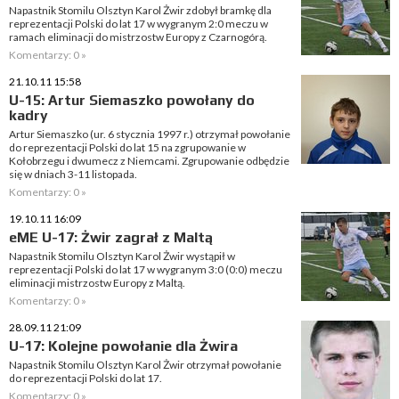
Napastnik Stomilu Olsztyn Karol Żwir zdobył bramkę dla
reprezentacji Polski do lat 17 w wygranym 2:0 meczu w
ramach eliminacji do mistrzostw Europy z Czarnogórą.
Komentarzy: 0 »
21.10.11 15:58
U-15: Artur Siemaszko powołany do
kadry
Artur Siemaszko (ur. 6 stycznia 1997 r.) otrzymał powołanie
do reprezentacji Polski do lat 15 na zgrupowanie w
Kołobrzegu i dwumecz z Niemcami. Zgrupowanie odbędzie
się w dniach 3-11 listopada.
Komentarzy: 0 »
19.10.11 16:09
eME U-17: Żwir zagrał z Maltą
Napastnik Stomilu Olsztyn Karol Żwir wystąpił w
reprezentacji Polski do lat 17 w wygranym 3:0 (0:0) meczu
eliminacji mistrzostw Europy z Maltą.
Komentarzy: 0 »
28.09.11 21:09
U-17: Kolejne powołanie dla Żwira
Napastnik Stomilu Olsztyn Karol Żwir otrzymał powołanie
do reprezentacji Polski do lat 17.
Komentarzy: 0 »