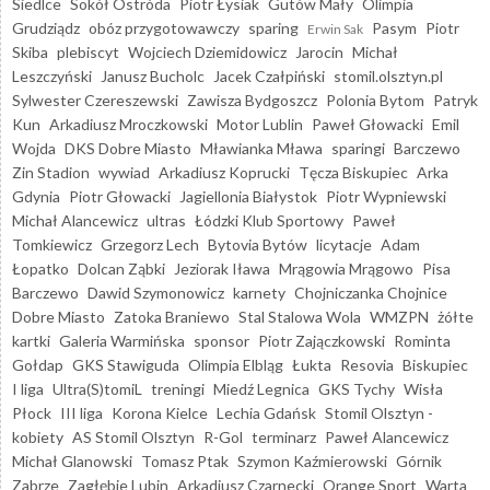
Siedlce
Sokół Ostróda
Piotr Łysiak
Gutów Mały
Olimpia
Grudziądz
obóz przygotowawczy
sparing
Pasym
Piotr
Erwin Sak
Skiba
plebiscyt
Wojciech Dziemidowicz
Jarocin
Michał
Leszczyński
Janusz Bucholc
Jacek Czałpiński
stomil.olsztyn.pl
Sylwester Czereszewski
Zawisza Bydgoszcz
Polonia Bytom
Patryk
Kun
Arkadiusz Mroczkowski
Motor Lublin
Paweł Głowacki
Emil
Wojda
DKS Dobre Miasto
Mławianka Mława
sparingi
Barczewo
Zin Stadion
wywiad
Arkadiusz Koprucki
Tęcza Biskupiec
Arka
Gdynia
Piotr Głowacki
Jagiellonia Białystok
Piotr Wypniewski
Michał Alancewicz
ultras
Łódzki Klub Sportowy
Paweł
Tomkiewicz
Grzegorz Lech
Bytovia Bytów
licytacje
Adam
Łopatko
Dolcan Ząbki
Jeziorak Iława
Mrągowia Mrągowo
Pisa
Barczewo
Dawid Szymonowicz
karnety
Chojniczanka Chojnice
Dobre Miasto
Zatoka Braniewo
Stal Stalowa Wola
WMZPN
żółte
kartki
Galeria Warmińska
sponsor
Piotr Zajączkowski
Rominta
Gołdap
GKS Stawiguda
Olimpia Elbląg
Łukta
Resovia
Biskupiec
I liga
Ultra(S)tomiL
treningi
Miedź Legnica
GKS Tychy
Wisła
Płock
III liga
Korona Kielce
Lechia Gdańsk
Stomil Olsztyn -
kobiety
AS Stomil Olsztyn
R-Gol
terminarz
Paweł Alancewicz
Michał Glanowski
Tomasz Ptak
Szymon Kaźmierowski
Górnik
Zabrze
Zagłębie Lubin
Arkadiusz Czarnecki
Orange Sport
Warta