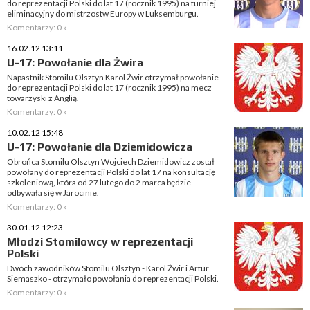
do reprezentacji Polski do lat 17 (rocznik 1995) na turniej
eliminacyjny do mistrzostw Europy w Luksemburgu.
Komentarzy: 0 »
16.02.12 13:11
U-17: Powołanie dla Żwira
Napastnik Stomilu Olsztyn Karol Żwir otrzymał powołanie
do reprezentacji Polski do lat 17 (rocznik 1995) na mecz
towarzyski z Anglią.
Komentarzy: 0 »
10.02.12 15:48
U-17: Powołanie dla Dziemidowicza
Obrońca Stomilu Olsztyn Wojciech Dziemidowicz został
powołany do reprezentacji Polski do lat 17 na konsultację
szkoleniową, która od 27 lutego do 2 marca będzie
odbywała się w Jarocinie.
Komentarzy: 0 »
30.01.12 12:23
Młodzi Stomilowcy w reprezentacji
Polski
Dwóch zawodników Stomilu Olsztyn - Karol Żwir i Artur
Siemaszko - otrzymało powołania do reprezentacji Polski.
Komentarzy: 0 »