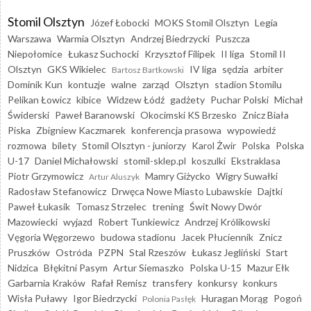
Stomil Olsztyn
Józef Łobocki
MOKS Stomil Olsztyn
Legia
Warszawa
Warmia Olsztyn
Andrzej Biedrzycki
Puszcza
Niepołomice
Łukasz Suchocki
Krzysztof Filipek
II liga
Stomil II
Olsztyn
GKS Wikielec
IV liga
sędzia
arbiter
Bartosz Bartkowski
Dominik Kun
kontuzje
walne
zarząd
Olsztyn
stadion Stomilu
Pelikan Łowicz
kibice
Widzew Łódź
gadżety
Puchar Polski
Michał
Świderski
Paweł Baranowski
Okocimski KS Brzesko
Znicz Biała
Piska
Zbigniew Kaczmarek
konferencja prasowa
wypowiedź
rozmowa
bilety
Stomil Olsztyn - juniorzy
Karol Żwir
Polska
Polska
U-17
Daniel Michałowski
stomil-sklep.pl
koszulki
Ekstraklasa
Piotr Grzymowicz
Mamry Giżycko
Wigry Suwałki
Artur Aluszyk
Radosław Stefanowicz
Drwęca Nowe Miasto Lubawskie
Dajtki
Paweł Łukasik
Tomasz Strzelec
trening
Świt Nowy Dwór
Mazowiecki
wyjazd
Robert Tunkiewicz
Andrzej Królikowski
Vęgoria Węgorzewo
budowa stadionu
Jacek Płuciennik
Znicz
Pruszków
Ostróda
PZPN
Stal Rzeszów
Łukasz Jegliński
Start
Nidzica
Błękitni Pasym
Artur Siemaszko
Polska U-15
Mazur Ełk
Garbarnia Kraków
Rafał Remisz
transfery
konkursy
konkurs
Wisła Puławy
Igor Biedrzycki
Huragan Morąg
Pogoń
Polonia Pasłęk