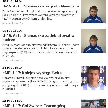
10.11.11 14:16
U-15: Artur Siemaszko zagrał z Niemcami
Artur Siemaszko zaliczył swój drugi występ w reprezentacji
Polski do lat 15. Tym razem wystąpił w zremisowanym 2:2
(1:1) meczu z rówieśnikami z Niemiec.
Komentarzy: 0 »
08.11.11 21:00
U-15: Artur Siemaszko zadebiutował w
kadrze
Artur Siemaszko to kolejny zawodnik Stomilu Olsztyn, który
zadebiutował w reprezentacji Polski. Zawodnik zagrał w
wygranym 5:3 (1:3) meczu kadry do lat 15 z rówieśnikami z
Niemiec.
Komentarzy: 0 »
24.10.11 16:05
eME U-17: Kolejny występ Żwira
Napastnik Stomilu Olsztyn Karol Żwir zaliczył kolejny
występ w reprezentacji Polski do lat 17. Tym razem zagrał w
przegranym 0:2 (0:0) meczu eliminacji mistrzostw Europy z
Hiszpanią.
Komentarzy: 5 »
22.10.11 14:11
eME U-17: Gol Żwira z Czarnogórą