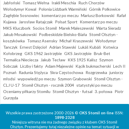
Jabłoński
Tomasz Wełna
Irakli Meschia
Ruch Chorzów
Wołodymyr Kowal
Polonia Lidzbark Warmiński
Górnik Polkowice
Zagłębie Sosnowiec
komentarz po meczu
Mariusz Borkowski
Rafał
Kujawa
Jarosław Ratajczak
Polsat Sport
Komentarz po meczu
MKS Kluczbork
Socios Stomil
Marek Maleszewski
Warta Sieradz
Jakub Mosakowski
Podbeskidzie Bielsko-Biała
Stomil Olsztyn -
koszykówka
Tomasz Asensky
Michał Kraszewski
Wołodymyr
Tanczyk
Ernest Dzięcioł
Adrian Stawski
Lukáš Kubáň
Kotwica
Kołobrzeg
GKS 1962 Jastrzębie
GKS Jastrzębie
Bruk-Bet
Termalica Nieciecza
Jakub Tecław
KKS 1925 Kalisz
Szymon
Sobczak
Liczby i fakty
Adam Majewski
Kącik bukmacherski
Lech II
Poznań
Radunia Stężyca
Skra Częstochowa
Rozgrzewka
juniorzy
młodsi
wypowiedź po meczu
Szymon Grabowski
Stomil Olsztyn -
CLJ U-17
Stomil Olsztyn - rocznik 2004
statystyki po meczu
Oceniamy piłkarzy Stomilu
Stomil Olsztyn - futsal
3. połowa
Piotr
Gurzęda
Wszelkie prawa zastrzeżone 2000-2026 ©
OKS Stomil on-line
ISSN:
1898-2328
Niniejsza witryna nie ma żadnego związku z klubem OKS Stomil
Olsztyn. Prezentujemy tutaj niezależne opinie na temat sytuacji w