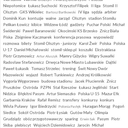
Niepołomice
Łukasz Suchocki
Krzysztof Filipek
II liga
Stomil II
Olsztyn
GKS Wikielec
IV liga
sędzia
arbiter
Bartosz Bartkowski
Dominik Kun
kontuzje
walne
zarząd
Olsztyn
stadion Stomilu
Pelikan Łowicz
kibice
Widzew Łódź
gadżety
Puchar Polski
Michał
Świderski
Paweł Baranowski
Okocimski KS Brzesko
Znicz Biała
Piska
Zbigniew Kaczmarek
konferencja prasowa
wypowiedź
rozmowa
bilety
Stomil Olsztyn - juniorzy
Karol Żwir
Polska
Polska
U-17
Daniel Michałowski
stomil-sklep.pl
koszulki
Ekstraklasa
Piotr Grzymowicz
Mamry Giżycko
Wigry Suwałki
Artur Aluszyk
Radosław Stefanowicz
Drwęca Nowe Miasto Lubawskie
Dajtki
Paweł Łukasik
Tomasz Strzelec
trening
Świt Nowy Dwór
Mazowiecki
wyjazd
Robert Tunkiewicz
Andrzej Królikowski
Vęgoria Węgorzewo
budowa stadionu
Jacek Płuciennik
Znicz
Pruszków
Ostróda
PZPN
Stal Rzeszów
Łukasz Jegliński
Start
Nidzica
Błękitni Pasym
Artur Siemaszko
Polska U-15
Mazur Ełk
Garbarnia Kraków
Rafał Remisz
transfery
konkursy
konkurs
Wisła Puławy
Igor Biedrzycki
Huragan Morąg
Pogoń
Polonia Pasłęk
Siedlce
Sokół Ostróda
Piotr Łysiak
Gutów Mały
Olimpia
Grudziądz
obóz przygotowawczy
sparing
Pasym
Piotr
Erwin Sak
Skiba
plebiscyt
Wojciech Dziemidowicz
Jarocin
Michał