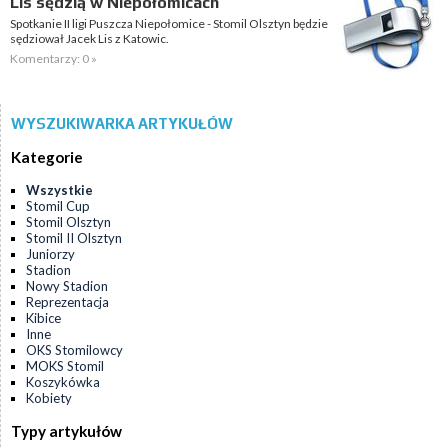
Lis sędzią w Niepołomicach
Spotkanie II ligi Puszcza Niepołomice - Stomil Olsztyn będzie
sędziował Jacek Lis z Katowic.
Komentarzy: 0 »
WYSZUKIWARKA ARTYKUŁÓW
Kategorie
Wszystkie
Stomil Cup
Stomil Olsztyn
Stomil II Olsztyn
Juniorzy
Stadion
Nowy Stadion
Reprezentacja
Kibice
Inne
OKS Stomilowcy
MOKS Stomil
Koszykówka
Kobiety
Typy artykułów