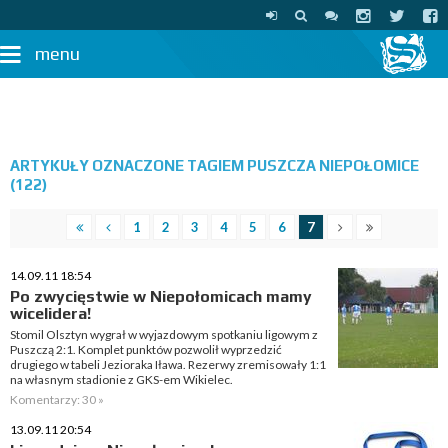
menu
ARTYKUŁY OZNACZONE TAGIEM PUSZCZA NIEPOŁOMICE
(122)
1
2
3
4
5
6
7
14.09.11 18:54
Po zwycięstwie w Niepołomicach mamy
wicelidera!
Stomil Olsztyn wygrał w wyjazdowym spotkaniu ligowym z
Puszczą 2:1. Komplet punktów pozwolił wyprzedzić
drugiego w tabeli Jezioraka Iława. Rezerwy zremisowały 1:1
na własnym stadionie z GKS-em Wikielec.
Komentarzy: 30 »
13.09.11 20:54