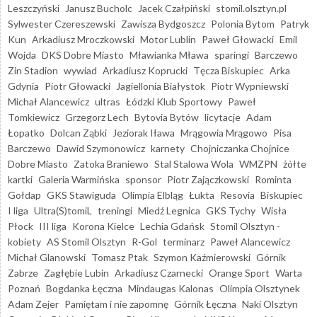
Leszczyński
Janusz Bucholc
Jacek Czałpiński
stomil.olsztyn.pl
Sylwester Czereszewski
Zawisza Bydgoszcz
Polonia Bytom
Patryk
Kun
Arkadiusz Mroczkowski
Motor Lublin
Paweł Głowacki
Emil
Wojda
DKS Dobre Miasto
Mławianka Mława
sparingi
Barczewo
Zin Stadion
wywiad
Arkadiusz Koprucki
Tęcza Biskupiec
Arka
Gdynia
Piotr Głowacki
Jagiellonia Białystok
Piotr Wypniewski
Michał Alancewicz
ultras
Łódzki Klub Sportowy
Paweł
Tomkiewicz
Grzegorz Lech
Bytovia Bytów
licytacje
Adam
Łopatko
Dolcan Ząbki
Jeziorak Iława
Mrągowia Mrągowo
Pisa
Barczewo
Dawid Szymonowicz
karnety
Chojniczanka Chojnice
Dobre Miasto
Zatoka Braniewo
Stal Stalowa Wola
WMZPN
żółte
kartki
Galeria Warmińska
sponsor
Piotr Zajączkowski
Rominta
Gołdap
GKS Stawiguda
Olimpia Elbląg
Łukta
Resovia
Biskupiec
I liga
Ultra(S)tomiL
treningi
Miedź Legnica
GKS Tychy
Wisła
Płock
III liga
Korona Kielce
Lechia Gdańsk
Stomil Olsztyn -
kobiety
AS Stomil Olsztyn
R-Gol
terminarz
Paweł Alancewicz
Michał Glanowski
Tomasz Ptak
Szymon Kaźmierowski
Górnik
Zabrze
Zagłębie Lubin
Arkadiusz Czarnecki
Orange Sport
Warta
Poznań
Bogdanka Łęczna
Mindaugas Kalonas
Olimpia Olsztynek
Adam Zejer
Pamiętam i nie zapomnę
Górnik Łęczna
Naki Olsztyn