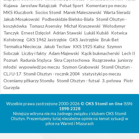
Kujawa
Jarosław Ratajczak
Polsat Sport
Komentarz po meczu
MKS Kluczbork
Socios Stomil
Marek Maleszewski
Warta Sieradz
Jakub Mosakowski
Podbeskidzie Bielsko-Biała
Stomil Olsztyn -
koszykówka
Tomasz Asensky
Michał Kraszewski
Wołodymyr
Tanczyk
Ernest Dzięcioł
Adrian Stawski
Lukáš Kubáň
Kotwica
Kołobrzeg
GKS 1962 Jastrzębie
GKS Jastrzębie
Bruk-Bet
Termalica Nieciecza
Jakub Tecław
KKS 1925 Kalisz
Szymon
Sobczak
Liczby i fakty
Adam Majewski
Kącik bukmacherski
Lech II
Poznań
Radunia Stężyca
Skra Częstochowa
Rozgrzewka
juniorzy
młodsi
wypowiedź po meczu
Szymon Grabowski
Stomil Olsztyn -
CLJ U-17
Stomil Olsztyn - rocznik 2004
statystyki po meczu
Oceniamy piłkarzy Stomilu
Stomil Olsztyn - futsal
3. połowa
Piotr
Gurzęda
Wszelkie prawa zastrzeżone 2000-2026 ©
OKS Stomil on-line
ISSN:
1898-2328
Niniejsza witryna nie ma żadnego związku z klubem OKS Stomil
Olsztyn. Prezentujemy tutaj niezależne opinie na temat sytuacji w
piłce na Warmii i Mazurach