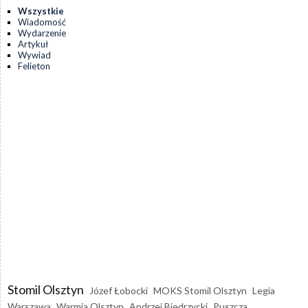
Wszystkie
Wiadomość
Wydarzenie
Artykuł
Wywiad
Felieton
Stomil Olsztyn
Józef Łobocki
MOKS Stomil Olsztyn
Legia
Warszawa
Warmia Olsztyn
Andrzej Biedrzycki
Puszcza