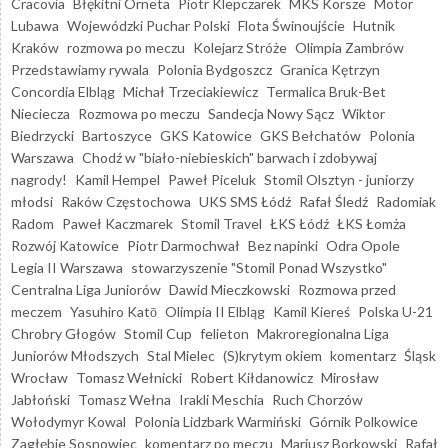
Cracovia
Błękitni Orneta
Piotr Klepczarek
MKS Korsze
Motor
Lubawa
Wojewódzki Puchar Polski
Flota Świnoujście
Hutnik
Kraków
rozmowa po meczu
Kolejarz Stróże
Olimpia Zambrów
Przedstawiamy rywala
Polonia Bydgoszcz
Granica Kętrzyn
Concordia Elbląg
Michał Trzeciakiewicz
Termalica Bruk-Bet
Nieciecza
Rozmowa po meczu
Sandecja Nowy Sącz
Wiktor
Biedrzycki
Bartoszyce
GKS Katowice
GKS Bełchatów
Polonia
Warszawa
Chodź w "biało-niebieskich" barwach i zdobywaj
nagrody!
Kamil Hempel
Paweł Piceluk
Stomil Olsztyn - juniorzy
młodsi
Raków Częstochowa
UKS SMS Łódź
Rafał Śledź
Radomiak
Radom
Paweł Kaczmarek
Stomil Travel
ŁKS Łódź
ŁKS Łomża
Rozwój Katowice
Piotr Darmochwał
Bez napinki
Odra Opole
Legia II Warszawa
stowarzyszenie "Stomil Ponad Wszystko"
Centralna Liga Juniorów
Dawid Mieczkowski
Rozmowa przed
meczem
Yasuhiro Katō
Olimpia II Elbląg
Kamil Kiereś
Polska U-21
Chrobry Głogów
Stomil Cup
felieton
Makroregionalna Liga
Juniorów Młodszych
Stal Mielec
(S)krytym okiem
komentarz
Śląsk
Wrocław
Tomasz Wełnicki
Robert Kiłdanowicz
Mirosław
Jabłoński
Tomasz Wełna
Irakli Meschia
Ruch Chorzów
Wołodymyr Kowal
Polonia Lidzbark Warmiński
Górnik Polkowice
Zagłębie Sosnowiec
komentarz po meczu
Mariusz Borkowski
Rafał