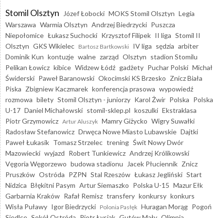
Stomil Olsztyn
Józef Łobocki
MOKS Stomil Olsztyn
Legia
Warszawa
Warmia Olsztyn
Andrzej Biedrzycki
Puszcza
Niepołomice
Łukasz Suchocki
Krzysztof Filipek
II liga
Stomil II
Olsztyn
GKS Wikielec
IV liga
sędzia
arbiter
Bartosz Bartkowski
Dominik Kun
kontuzje
walne
zarząd
Olsztyn
stadion Stomilu
Pelikan Łowicz
kibice
Widzew Łódź
gadżety
Puchar Polski
Michał
Świderski
Paweł Baranowski
Okocimski KS Brzesko
Znicz Biała
Piska
Zbigniew Kaczmarek
konferencja prasowa
wypowiedź
rozmowa
bilety
Stomil Olsztyn - juniorzy
Karol Żwir
Polska
Polska
U-17
Daniel Michałowski
stomil-sklep.pl
koszulki
Ekstraklasa
Piotr Grzymowicz
Mamry Giżycko
Wigry Suwałki
Artur Aluszyk
Radosław Stefanowicz
Drwęca Nowe Miasto Lubawskie
Dajtki
Paweł Łukasik
Tomasz Strzelec
trening
Świt Nowy Dwór
Mazowiecki
wyjazd
Robert Tunkiewicz
Andrzej Królikowski
Vęgoria Węgorzewo
budowa stadionu
Jacek Płuciennik
Znicz
Pruszków
Ostróda
PZPN
Stal Rzeszów
Łukasz Jegliński
Start
Nidzica
Błękitni Pasym
Artur Siemaszko
Polska U-15
Mazur Ełk
Garbarnia Kraków
Rafał Remisz
transfery
konkursy
konkurs
Wisła Puławy
Igor Biedrzycki
Huragan Morąg
Pogoń
Polonia Pasłęk
Siedlce
Sokół Ostróda
Piotr Łysiak
Gutów Mały
Olimpia