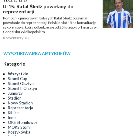
11.02.13 12:17
U-15: Rafał Śledź powołany do
reprezentacji
Pomocnik juniorów młodszych Rafał Śledź otrzymał
powołanie do reprezentacji Polski do lat 15 na konsultację
szkoleniową, która odbędzie się od 25 lutego do 1 marca w
Grodzisku Wielkopolskim.
Komentarzy: 0 »
WYSZUKIWARKA ARTYKUŁÓW
Kategorie
Wszystkie
Stomil Cup
Stomil Olsztyn
Stomil II Olsztyn
Juniorzy
Stadion
Nowy Stadion
Reprezentacja
Kibice
Inne
OKS Stomilowcy
MOKS Stomil
Koszykówka