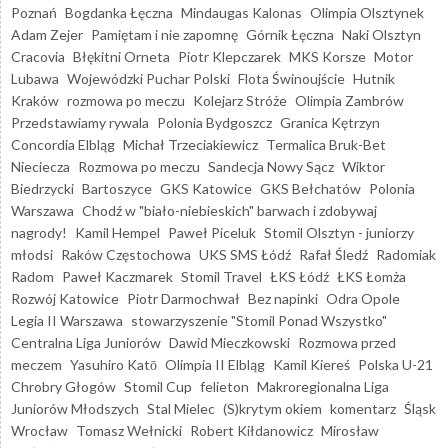
Poznań
Bogdanka Łęczna
Mindaugas Kalonas
Olimpia Olsztynek
Adam Zejer
Pamiętam i nie zapomnę
Górnik Łęczna
Naki Olsztyn
Cracovia
Błękitni Orneta
Piotr Klepczarek
MKS Korsze
Motor
Lubawa
Wojewódzki Puchar Polski
Flota Świnoujście
Hutnik
Kraków
rozmowa po meczu
Kolejarz Stróże
Olimpia Zambrów
Przedstawiamy rywala
Polonia Bydgoszcz
Granica Kętrzyn
Concordia Elbląg
Michał Trzeciakiewicz
Termalica Bruk-Bet
Nieciecza
Rozmowa po meczu
Sandecja Nowy Sącz
Wiktor
Biedrzycki
Bartoszyce
GKS Katowice
GKS Bełchatów
Polonia
Warszawa
Chodź w "biało-niebieskich" barwach i zdobywaj
nagrody!
Kamil Hempel
Paweł Piceluk
Stomil Olsztyn - juniorzy
młodsi
Raków Częstochowa
UKS SMS Łódź
Rafał Śledź
Radomiak
Radom
Paweł Kaczmarek
Stomil Travel
ŁKS Łódź
ŁKS Łomża
Rozwój Katowice
Piotr Darmochwał
Bez napinki
Odra Opole
Legia II Warszawa
stowarzyszenie "Stomil Ponad Wszystko"
Centralna Liga Juniorów
Dawid Mieczkowski
Rozmowa przed
meczem
Yasuhiro Katō
Olimpia II Elbląg
Kamil Kiereś
Polska U-21
Chrobry Głogów
Stomil Cup
felieton
Makroregionalna Liga
Juniorów Młodszych
Stal Mielec
(S)krytym okiem
komentarz
Śląsk
Wrocław
Tomasz Wełnicki
Robert Kiłdanowicz
Mirosław