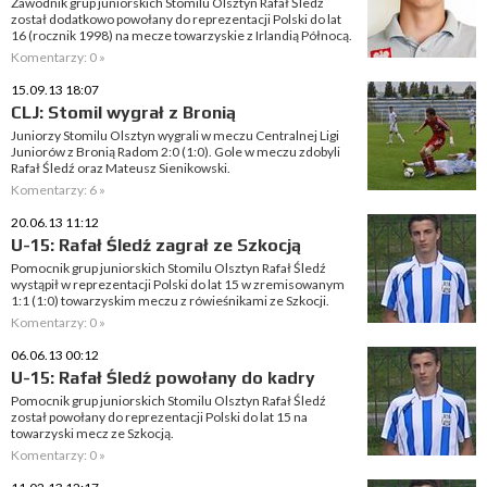
Zawodnik grup juniorskich Stomilu Olsztyn Rafał Śledź
został dodatkowo powołany do reprezentacji Polski do lat
16 (rocznik 1998) na mecze towarzyskie z Irlandią Północą.
Komentarzy: 0 »
15.09.13 18:07
CLJ: Stomil wygrał z Bronią
Juniorzy Stomilu Olsztyn wygrali w meczu Centralnej Ligi
Juniorów z Bronią Radom 2:0 (1:0). Gole w meczu zdobyli
Rafał Śledź oraz Mateusz Sienikowski.
Komentarzy: 6 »
20.06.13 11:12
U-15: Rafał Śledź zagrał ze Szkocją
Pomocnik grup juniorskich Stomilu Olsztyn Rafał Śledź
wystąpił w reprezentacji Polski do lat 15 w zremisowanym
1:1 (1:0) towarzyskim meczu z rówieśnikami ze Szkocji.
Komentarzy: 0 »
06.06.13 00:12
U-15: Rafał Śledź powołany do kadry
Pomocnik grup juniorskich Stomilu Olsztyn Rafał Śledź
został powołany do reprezentacji Polski do lat 15 na
towarzyski mecz ze Szkocją.
Komentarzy: 0 »