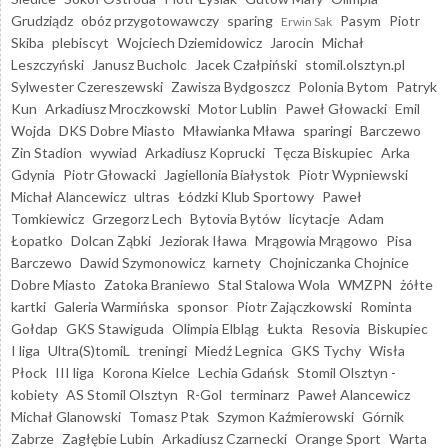
Grudziądz
obóz przygotowawczy
sparing
Pasym
Piotr
Erwin Sak
Skiba
plebiscyt
Wojciech Dziemidowicz
Jarocin
Michał
Leszczyński
Janusz Bucholc
Jacek Czałpiński
stomil.olsztyn.pl
Sylwester Czereszewski
Zawisza Bydgoszcz
Polonia Bytom
Patryk
Kun
Arkadiusz Mroczkowski
Motor Lublin
Paweł Głowacki
Emil
Wojda
DKS Dobre Miasto
Mławianka Mława
sparingi
Barczewo
Zin Stadion
wywiad
Arkadiusz Koprucki
Tęcza Biskupiec
Arka
Gdynia
Piotr Głowacki
Jagiellonia Białystok
Piotr Wypniewski
Michał Alancewicz
ultras
Łódzki Klub Sportowy
Paweł
Tomkiewicz
Grzegorz Lech
Bytovia Bytów
licytacje
Adam
Łopatko
Dolcan Ząbki
Jeziorak Iława
Mrągowia Mrągowo
Pisa
Barczewo
Dawid Szymonowicz
karnety
Chojniczanka Chojnice
Dobre Miasto
Zatoka Braniewo
Stal Stalowa Wola
WMZPN
żółte
kartki
Galeria Warmińska
sponsor
Piotr Zajączkowski
Rominta
Gołdap
GKS Stawiguda
Olimpia Elbląg
Łukta
Resovia
Biskupiec
I liga
Ultra(S)tomiL
treningi
Miedź Legnica
GKS Tychy
Wisła
Płock
III liga
Korona Kielce
Lechia Gdańsk
Stomil Olsztyn -
kobiety
AS Stomil Olsztyn
R-Gol
terminarz
Paweł Alancewicz
Michał Glanowski
Tomasz Ptak
Szymon Kaźmierowski
Górnik
Zabrze
Zagłębie Lubin
Arkadiusz Czarnecki
Orange Sport
Warta