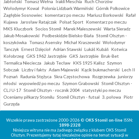
Jabłoński
Tomasz Wełna
Irakli Meschia
Ruch Chorzów
Wołodymyr Kowal
Polonia Lidzbark Warmiński
Górnik Polkowice
Zagłębie Sosnowiec
komentarz po meczu
Mariusz Borkowski
Rafał
Kujawa
Jarosław Ratajczak
Polsat Sport
Komentarz po meczu
MKS Kluczbork
Socios Stomil
Marek Maleszewski
Warta Sieradz
Jakub Mosakowski
Podbeskidzie Bielsko-Biała
Stomil Olsztyn -
koszykówka
Tomasz Asensky
Michał Kraszewski
Wołodymyr
Tanczyk
Ernest Dzięcioł
Adrian Stawski
Lukáš Kubáň
Kotwica
Kołobrzeg
GKS 1962 Jastrzębie
GKS Jastrzębie
Bruk-Bet
Termalica Nieciecza
Jakub Tecław
KKS 1925 Kalisz
Szymon
Sobczak
Liczby i fakty
Adam Majewski
Kącik bukmacherski
Lech II
Poznań
Radunia Stężyca
Skra Częstochowa
Rozgrzewka
juniorzy
młodsi
wypowiedź po meczu
Szymon Grabowski
Stomil Olsztyn -
CLJ U-17
Stomil Olsztyn - rocznik 2004
statystyki po meczu
Oceniamy piłkarzy Stomilu
Stomil Olsztyn - futsal
3. połowa
Piotr
Gurzęda
Wszelkie prawa zastrzeżone 2000-2026 ©
OKS Stomil on-line
ISSN:
1898-2328
Niniejsza witryna nie ma żadnego związku z klubem OKS Stomil
Olsztyn. Prezentujemy tutaj niezależne opinie na temat sytuacji w