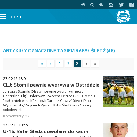
menu
ARTYKUŁY OZNACZONE TAGIEM RAFAŁ ŚLEDŹ (46)
1
2
3
27.09.13 18:01
CLJ: Stomil pewnie wygrywa w Ostródzie
Juniorzy Stomilu Olsztyn pewnie wygrali w meczu
Centralnej Ligi Juniorów z Sokołem Ostróda 6:0. Gole dla
"biało-niebieskich" zdobyli Dariusz Gawryś (dwa), Piotr
Wypniewski, Wojciech Żęgota, Rafał Śledź oraz Cezary
Sobolewski.
Komentarzy: 2 »
27.09.13 10:55
U-16: Rafał Śledź dowołany do kadry