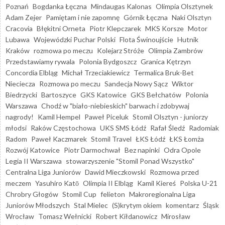
Poznań
Bogdanka Łęczna
Mindaugas Kalonas
Olimpia Olsztynek
Adam Zejer
Pamiętam i nie zapomnę
Górnik Łęczna
Naki Olsztyn
Cracovia
Błękitni Orneta
Piotr Klepczarek
MKS Korsze
Motor
Lubawa
Wojewódzki Puchar Polski
Flota Świnoujście
Hutnik
Kraków
rozmowa po meczu
Kolejarz Stróże
Olimpia Zambrów
Przedstawiamy rywala
Polonia Bydgoszcz
Granica Kętrzyn
Concordia Elbląg
Michał Trzeciakiewicz
Termalica Bruk-Bet
Nieciecza
Rozmowa po meczu
Sandecja Nowy Sącz
Wiktor
Biedrzycki
Bartoszyce
GKS Katowice
GKS Bełchatów
Polonia
Warszawa
Chodź w "biało-niebieskich" barwach i zdobywaj
nagrody!
Kamil Hempel
Paweł Piceluk
Stomil Olsztyn - juniorzy
młodsi
Raków Częstochowa
UKS SMS Łódź
Rafał Śledź
Radomiak
Radom
Paweł Kaczmarek
Stomil Travel
ŁKS Łódź
ŁKS Łomża
Rozwój Katowice
Piotr Darmochwał
Bez napinki
Odra Opole
Legia II Warszawa
stowarzyszenie "Stomil Ponad Wszystko"
Centralna Liga Juniorów
Dawid Mieczkowski
Rozmowa przed
meczem
Yasuhiro Katō
Olimpia II Elbląg
Kamil Kiereś
Polska U-21
Chrobry Głogów
Stomil Cup
felieton
Makroregionalna Liga
Juniorów Młodszych
Stal Mielec
(S)krytym okiem
komentarz
Śląsk
Wrocław
Tomasz Wełnicki
Robert Kiłdanowicz
Mirosław