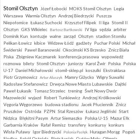
Stomil Olsztyn
Józef Łobocki
MOKS Stomil Olsztyn
Legia
Warszawa
Warmia Olsztyn
Andrzej Biedrzycki
Puszcza
Niepołomice
Łukasz Suchocki
Krzysztof Filipek
II liga
Stomil II
Olsztyn
GKS Wikielec
IV liga
sędzia
arbiter
Bartosz Bartkowski
Dominik Kun
kontuzje
walne
zarząd
Olsztyn
stadion Stomilu
Pelikan Łowicz
kibice
Widzew Łódź
gadżety
Puchar Polski
Michał
Świderski
Paweł Baranowski
Okocimski KS Brzesko
Znicz Biała
Piska
Zbigniew Kaczmarek
konferencja prasowa
wypowiedź
rozmowa
bilety
Stomil Olsztyn - juniorzy
Karol Żwir
Polska
Polska
U-17
Daniel Michałowski
stomil-sklep.pl
koszulki
Ekstraklasa
Piotr Grzymowicz
Mamry Giżycko
Wigry Suwałki
Artur Aluszyk
Radosław Stefanowicz
Drwęca Nowe Miasto Lubawskie
Dajtki
Paweł Łukasik
Tomasz Strzelec
trening
Świt Nowy Dwór
Mazowiecki
wyjazd
Robert Tunkiewicz
Andrzej Królikowski
Vęgoria Węgorzewo
budowa stadionu
Jacek Płuciennik
Znicz
Pruszków
Ostróda
PZPN
Stal Rzeszów
Łukasz Jegliński
Start
Nidzica
Błękitni Pasym
Artur Siemaszko
Polska U-15
Mazur Ełk
Garbarnia Kraków
Rafał Remisz
transfery
konkursy
konkurs
Wisła Puławy
Igor Biedrzycki
Huragan Morąg
Pogoń
Polonia Pasłęk
Siedlce
Sokół Ostróda
Piotr Łysiak
Gutów Mały
Olimpia