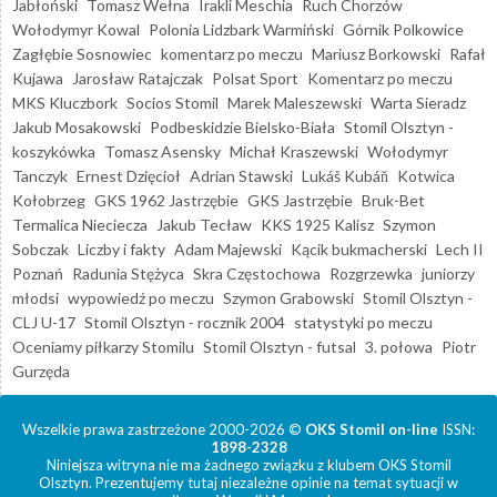
Jabłoński
Tomasz Wełna
Irakli Meschia
Ruch Chorzów
Wołodymyr Kowal
Polonia Lidzbark Warmiński
Górnik Polkowice
Zagłębie Sosnowiec
komentarz po meczu
Mariusz Borkowski
Rafał
Kujawa
Jarosław Ratajczak
Polsat Sport
Komentarz po meczu
MKS Kluczbork
Socios Stomil
Marek Maleszewski
Warta Sieradz
Jakub Mosakowski
Podbeskidzie Bielsko-Biała
Stomil Olsztyn -
koszykówka
Tomasz Asensky
Michał Kraszewski
Wołodymyr
Tanczyk
Ernest Dzięcioł
Adrian Stawski
Lukáš Kubáň
Kotwica
Kołobrzeg
GKS 1962 Jastrzębie
GKS Jastrzębie
Bruk-Bet
Termalica Nieciecza
Jakub Tecław
KKS 1925 Kalisz
Szymon
Sobczak
Liczby i fakty
Adam Majewski
Kącik bukmacherski
Lech II
Poznań
Radunia Stężyca
Skra Częstochowa
Rozgrzewka
juniorzy
młodsi
wypowiedź po meczu
Szymon Grabowski
Stomil Olsztyn -
CLJ U-17
Stomil Olsztyn - rocznik 2004
statystyki po meczu
Oceniamy piłkarzy Stomilu
Stomil Olsztyn - futsal
3. połowa
Piotr
Gurzęda
Wszelkie prawa zastrzeżone 2000-2026 ©
OKS Stomil on-line
ISSN:
1898-2328
Niniejsza witryna nie ma żadnego związku z klubem OKS Stomil
Olsztyn. Prezentujemy tutaj niezależne opinie na temat sytuacji w