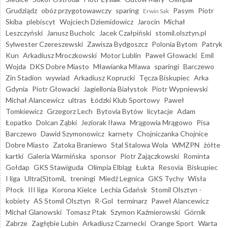
Grudziądz
obóz przygotowawczy
sparing
Pasym
Piotr
Erwin Sak
Skiba
plebiscyt
Wojciech Dziemidowicz
Jarocin
Michał
Leszczyński
Janusz Bucholc
Jacek Czałpiński
stomil.olsztyn.pl
Sylwester Czereszewski
Zawisza Bydgoszcz
Polonia Bytom
Patryk
Kun
Arkadiusz Mroczkowski
Motor Lublin
Paweł Głowacki
Emil
Wojda
DKS Dobre Miasto
Mławianka Mława
sparingi
Barczewo
Zin Stadion
wywiad
Arkadiusz Koprucki
Tęcza Biskupiec
Arka
Gdynia
Piotr Głowacki
Jagiellonia Białystok
Piotr Wypniewski
Michał Alancewicz
ultras
Łódzki Klub Sportowy
Paweł
Tomkiewicz
Grzegorz Lech
Bytovia Bytów
licytacje
Adam
Łopatko
Dolcan Ząbki
Jeziorak Iława
Mrągowia Mrągowo
Pisa
Barczewo
Dawid Szymonowicz
karnety
Chojniczanka Chojnice
Dobre Miasto
Zatoka Braniewo
Stal Stalowa Wola
WMZPN
żółte
kartki
Galeria Warmińska
sponsor
Piotr Zajączkowski
Rominta
Gołdap
GKS Stawiguda
Olimpia Elbląg
Łukta
Resovia
Biskupiec
I liga
Ultra(S)tomiL
treningi
Miedź Legnica
GKS Tychy
Wisła
Płock
III liga
Korona Kielce
Lechia Gdańsk
Stomil Olsztyn -
kobiety
AS Stomil Olsztyn
R-Gol
terminarz
Paweł Alancewicz
Michał Glanowski
Tomasz Ptak
Szymon Kaźmierowski
Górnik
Zabrze
Zagłębie Lubin
Arkadiusz Czarnecki
Orange Sport
Warta