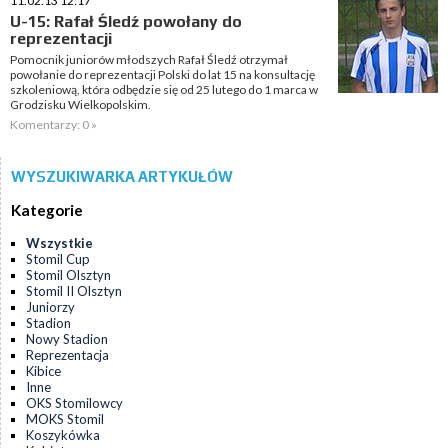
11.02.13 12:17
U-15: Rafał Śledź powołany do
reprezentacji
Pomocnik juniorów młodszych Rafał Śledź otrzymał
powołanie do reprezentacji Polski do lat 15 na konsultację
szkoleniową, która odbędzie się od 25 lutego do 1 marca w
Grodzisku Wielkopolskim.
Komentarzy: 0 »
WYSZUKIWARKA ARTYKUŁÓW
Kategorie
Wszystkie
Stomil Cup
Stomil Olsztyn
Stomil II Olsztyn
Juniorzy
Stadion
Nowy Stadion
Reprezentacja
Kibice
Inne
OKS Stomilowcy
MOKS Stomil
Koszykówka