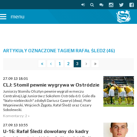
menu
ARTYKUŁY OZNACZONE TAGIEM RAFAŁ ŚLEDŹ (46)
1
2
3
27.09.13 18:01
CLJ: Stomil pewnie wygrywa w Ostródzie
Juniorzy Stomilu Olsztyn pewnie wygrali w meczu
Centralnej Ligi Juniorów z Sokołem Ostróda 6:0. Gole dla
"biało-niebieskich" zdobyli Dariusz Gawryś (dwa), Piotr
Wypniewski, Wojciech Żęgota, Rafał Śledź oraz Cezary
Sobolewski.
Komentarzy: 2 »
27.09.13 10:55
U-16: Rafał Śledź dowołany do kadry