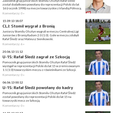
Zawodnik grup juniorskich Stomilu Olsztyn Rafał Śledź
został dodatkowo powołany do reprezentacji Polski do lat
16 (rocznik 1998) na mecze towarzyskie z Irlandią Północą.
Komentarzy: 0 »
15.09.13 18:07
CLJ: Stomil wygrał z Bronią
Juniorzy Stomilu Olsztyn wygrali w meczu Centralnej Ligi
Juniorów z Bronią Radom 2:0 (1:0). Gole w meczu zdobyli
Rafał Śledź oraz Mateusz Sienikowski.
Komentarzy: 6 »
20.06.13 11:12
U-15: Rafał Śledź zagrał ze Szkocją
Pomocnik grup juniorskich Stomilu Olsztyn Rafał Śledź
wystąpił w reprezentacji Polski do lat 15 w zremisowanym
1:1 (1:0) towarzyskim meczu z rówieśnikami ze Szkocji.
Komentarzy: 0 »
06.06.13 00:12
U-15: Rafał Śledź powołany do kadry
Pomocnik grup juniorskich Stomilu Olsztyn Rafał Śledź
został powołany do reprezentacji Polski do lat 15 na
towarzyski mecz ze Szkocją.
Komentarzy: 0 »