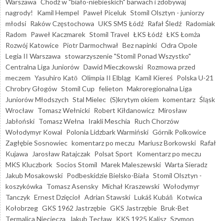
Warszawa
Chodź w "biało-niebieskich" barwach i zdobywaj
nagrody!
Kamil Hempel
Paweł Piceluk
Stomil Olsztyn - juniorzy
młodsi
Raków Częstochowa
UKS SMS Łódź
Rafał Śledź
Radomiak
Radom
Paweł Kaczmarek
Stomil Travel
ŁKS Łódź
ŁKS Łomża
Rozwój Katowice
Piotr Darmochwał
Bez napinki
Odra Opole
Legia II Warszawa
stowarzyszenie "Stomil Ponad Wszystko"
Centralna Liga Juniorów
Dawid Mieczkowski
Rozmowa przed
meczem
Yasuhiro Katō
Olimpia II Elbląg
Kamil Kiereś
Polska U-21
Chrobry Głogów
Stomil Cup
felieton
Makroregionalna Liga
Juniorów Młodszych
Stal Mielec
(S)krytym okiem
komentarz
Śląsk
Wrocław
Tomasz Wełnicki
Robert Kiłdanowicz
Mirosław
Jabłoński
Tomasz Wełna
Irakli Meschia
Ruch Chorzów
Wołodymyr Kowal
Polonia Lidzbark Warmiński
Górnik Polkowice
Zagłębie Sosnowiec
komentarz po meczu
Mariusz Borkowski
Rafał
Kujawa
Jarosław Ratajczak
Polsat Sport
Komentarz po meczu
MKS Kluczbork
Socios Stomil
Marek Maleszewski
Warta Sieradz
Jakub Mosakowski
Podbeskidzie Bielsko-Biała
Stomil Olsztyn -
koszykówka
Tomasz Asensky
Michał Kraszewski
Wołodymyr
Tanczyk
Ernest Dzięcioł
Adrian Stawski
Lukáš Kubáň
Kotwica
Kołobrzeg
GKS 1962 Jastrzębie
GKS Jastrzębie
Bruk-Bet
Termalica Nieciecza
Jakub Tecław
KKS 1925 Kalisz
Szymon