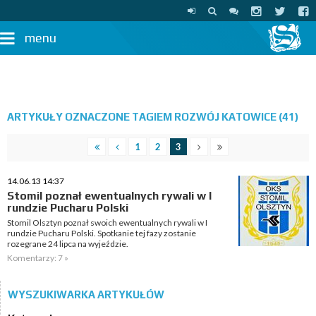
menu
ARTYKUŁY OZNACZONE TAGIEM ROZWÓJ KATOWICE (41)
1
2
3
14.06.13 14:37
Stomil poznał ewentualnych rywali w I
rundzie Pucharu Polski
Stomil Olsztyn poznał swoich ewentualnych rywali w I
rundzie Pucharu Polski. Spotkanie tej fazy zostanie
rozegrane 24 lipca na wyjeździe.
Komentarzy: 7 »
WYSZUKIWARKA ARTYKUŁÓW