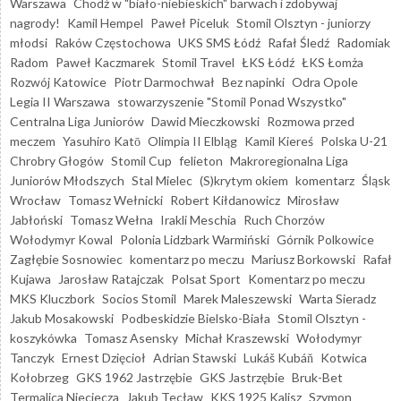
Warszawa
Chodź w "biało-niebieskich" barwach i zdobywaj
nagrody!
Kamil Hempel
Paweł Piceluk
Stomil Olsztyn - juniorzy
młodsi
Raków Częstochowa
UKS SMS Łódź
Rafał Śledź
Radomiak
Radom
Paweł Kaczmarek
Stomil Travel
ŁKS Łódź
ŁKS Łomża
Rozwój Katowice
Piotr Darmochwał
Bez napinki
Odra Opole
Legia II Warszawa
stowarzyszenie "Stomil Ponad Wszystko"
Centralna Liga Juniorów
Dawid Mieczkowski
Rozmowa przed
meczem
Yasuhiro Katō
Olimpia II Elbląg
Kamil Kiereś
Polska U-21
Chrobry Głogów
Stomil Cup
felieton
Makroregionalna Liga
Juniorów Młodszych
Stal Mielec
(S)krytym okiem
komentarz
Śląsk
Wrocław
Tomasz Wełnicki
Robert Kiłdanowicz
Mirosław
Jabłoński
Tomasz Wełna
Irakli Meschia
Ruch Chorzów
Wołodymyr Kowal
Polonia Lidzbark Warmiński
Górnik Polkowice
Zagłębie Sosnowiec
komentarz po meczu
Mariusz Borkowski
Rafał
Kujawa
Jarosław Ratajczak
Polsat Sport
Komentarz po meczu
MKS Kluczbork
Socios Stomil
Marek Maleszewski
Warta Sieradz
Jakub Mosakowski
Podbeskidzie Bielsko-Biała
Stomil Olsztyn -
koszykówka
Tomasz Asensky
Michał Kraszewski
Wołodymyr
Tanczyk
Ernest Dzięcioł
Adrian Stawski
Lukáš Kubáň
Kotwica
Kołobrzeg
GKS 1962 Jastrzębie
GKS Jastrzębie
Bruk-Bet
Termalica Nieciecza
Jakub Tecław
KKS 1925 Kalisz
Szymon