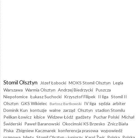
Stomil Olsztyn
Józef Łobocki
MOKS Stomil Olsztyn
Legia
Warszawa
Warmia Olsztyn
Andrzej Biedrzycki
Puszcza
Niepołomice
Łukasz Suchocki
Krzysztof Filipek
II liga
Stomil II
Olsztyn
GKS Wikielec
IV liga
sędzia
arbiter
Bartosz Bartkowski
Dominik Kun
kontuzje
walne
zarząd
Olsztyn
stadion Stomilu
Pelikan Łowicz
kibice
Widzew Łódź
gadżety
Puchar Polski
Michał
Świderski
Paweł Baranowski
Okocimski KS Brzesko
Znicz Biała
Piska
Zbigniew Kaczmarek
konferencja prasowa
wypowiedź
rozmowa
bilety
Stomil Olsztyn - juniorzy
Karol Żwir
Polska
Polska