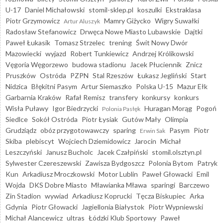
U-17
Daniel Michałowski
stomil-sklep.pl
koszulki
Ekstraklasa
Piotr Grzymowicz
Mamry Giżycko
Wigry Suwałki
Artur Aluszyk
Radosław Stefanowicz
Drwęca Nowe Miasto Lubawskie
Dajtki
Paweł Łukasik
Tomasz Strzelec
trening
Świt Nowy Dwór
Mazowiecki
wyjazd
Robert Tunkiewicz
Andrzej Królikowski
Vęgoria Węgorzewo
budowa stadionu
Jacek Płuciennik
Znicz
Pruszków
Ostróda
PZPN
Stal Rzeszów
Łukasz Jegliński
Start
Nidzica
Błękitni Pasym
Artur Siemaszko
Polska U-15
Mazur Ełk
Garbarnia Kraków
Rafał Remisz
transfery
konkursy
konkurs
Wisła Puławy
Igor Biedrzycki
Huragan Morąg
Pogoń
Polonia Pasłęk
Siedlce
Sokół Ostróda
Piotr Łysiak
Gutów Mały
Olimpia
Grudziądz
obóz przygotowawczy
sparing
Pasym
Piotr
Erwin Sak
Skiba
plebiscyt
Wojciech Dziemidowicz
Jarocin
Michał
Leszczyński
Janusz Bucholc
Jacek Czałpiński
stomil.olsztyn.pl
Sylwester Czereszewski
Zawisza Bydgoszcz
Polonia Bytom
Patryk
Kun
Arkadiusz Mroczkowski
Motor Lublin
Paweł Głowacki
Emil
Wojda
DKS Dobre Miasto
Mławianka Mława
sparingi
Barczewo
Zin Stadion
wywiad
Arkadiusz Koprucki
Tęcza Biskupiec
Arka
Gdynia
Piotr Głowacki
Jagiellonia Białystok
Piotr Wypniewski
Michał Alancewicz
ultras
Łódzki Klub Sportowy
Paweł