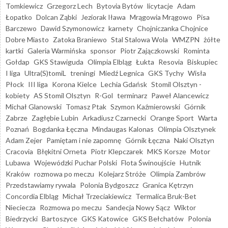
Tomkiewicz
Grzegorz Lech
Bytovia Bytów
licytacje
Adam
Łopatko
Dolcan Ząbki
Jeziorak Iława
Mrągowia Mrągowo
Pisa
Barczewo
Dawid Szymonowicz
karnety
Chojniczanka Chojnice
Dobre Miasto
Zatoka Braniewo
Stal Stalowa Wola
WMZPN
żółte
kartki
Galeria Warmińska
sponsor
Piotr Zajączkowski
Rominta
Gołdap
GKS Stawiguda
Olimpia Elbląg
Łukta
Resovia
Biskupiec
I liga
Ultra(S)tomiL
treningi
Miedź Legnica
GKS Tychy
Wisła
Płock
III liga
Korona Kielce
Lechia Gdańsk
Stomil Olsztyn -
kobiety
AS Stomil Olsztyn
R-Gol
terminarz
Paweł Alancewicz
Michał Glanowski
Tomasz Ptak
Szymon Kaźmierowski
Górnik
Zabrze
Zagłębie Lubin
Arkadiusz Czarnecki
Orange Sport
Warta
Poznań
Bogdanka Łęczna
Mindaugas Kalonas
Olimpia Olsztynek
Adam Zejer
Pamiętam i nie zapomnę
Górnik Łęczna
Naki Olsztyn
Cracovia
Błękitni Orneta
Piotr Klepczarek
MKS Korsze
Motor
Lubawa
Wojewódzki Puchar Polski
Flota Świnoujście
Hutnik
Kraków
rozmowa po meczu
Kolejarz Stróże
Olimpia Zambrów
Przedstawiamy rywala
Polonia Bydgoszcz
Granica Kętrzyn
Concordia Elbląg
Michał Trzeciakiewicz
Termalica Bruk-Bet
Nieciecza
Rozmowa po meczu
Sandecja Nowy Sącz
Wiktor
Biedrzycki
Bartoszyce
GKS Katowice
GKS Bełchatów
Polonia