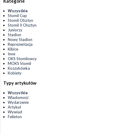
Kategorie
Wszystkie
Stomil Cup
Stomil Olsztyn
Stomil II Olsztyn
Juniorzy
Stadion
Nowy Stadion
Reprezentacja
Kibice
Inne
OKS Stomilowcy
MOKS Stomil
Koszykówka
Kobiety
Typy artykułów
Wszystkie
Wiadomość
Wydarzenie
Artykuł
Wywiad
Felieton