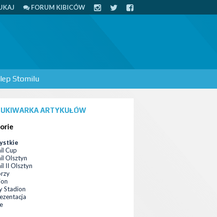
UKAJ
FORUM KIBICÓW
lep Stomilu
UKIWARKA ARTYKUŁÓW
orie
ystkie
il Cup
il Olsztyn
l II Olsztyn
orzy
ion
 Stadion
ezentacja
ce