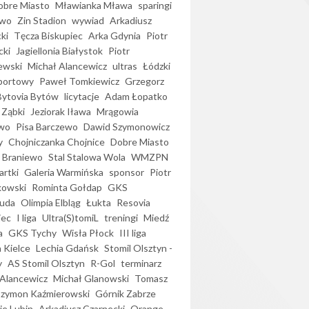
bre Miasto
Mławianka Mława
sparingi
ewo
Zin Stadion
wywiad
Arkadiusz
ki
Tęcza Biskupiec
Arka Gdynia
Piotr
cki
Jagiellonia Białystok
Piotr
ewski
Michał Alancewicz
ultras
Łódzki
portowy
Paweł Tomkiewicz
Grzegorz
Bytovia Bytów
licytacje
Adam Łopatko
 Ząbki
Jeziorak Iława
Mrągowia
wo
Pisa Barczewo
Dawid Szymonowicz
y
Chojniczanka Chojnice
Dobre Miasto
 Braniewo
Stal Stalowa Wola
WMZPN
artki
Galeria Warmińska
sponsor
Piotr
kowski
Rominta Gołdap
GKS
uda
Olimpia Elbląg
Łukta
Resovia
iec
I liga
Ultra(S)tomiL
treningi
Miedź
a
GKS Tychy
Wisła Płock
III liga
 Kielce
Lechia Gdańsk
Stomil Olsztyn -
y
AS Stomil Olsztyn
R-Gol
terminarz
Alancewicz
Michał Glanowski
Tomasz
Szymon Kaźmierowski
Górnik Zabrze
ie Lubin
Arkadiusz Czarnecki
Orange