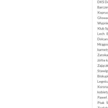
DKS Do
Barcz
Kopruc
Głowa
Wypni
Klub S
Lech
Dolcan
Mrągo
karnet
Zatoka
żółte k
Zającz
Stawig
Biskup
Legnic
Korona
kobiet
Paweł 
Ptak
Zagłęb