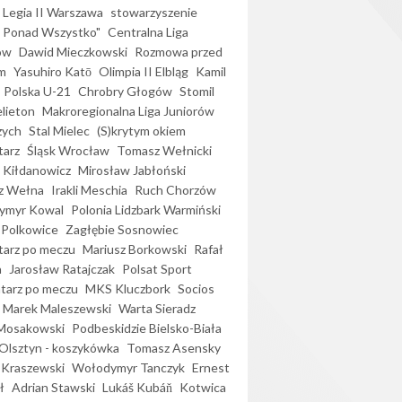
Legia II Warszawa
stowarzyszenie
l Ponad Wszystko"
Centralna Liga
ów
Dawid Mieczkowski
Rozmowa przed
m
Yasuhiro Katō
Olimpia II Elbląg
Kamil
Polska U-21
Chrobry Głogów
Stomil
elieton
Makroregionalna Liga Juniorów
zych
Stal Mielec
(S)krytym okiem
arz
Śląsk Wrocław
Tomasz Wełnicki
 Kiłdanowicz
Mirosław Jabłoński
z Wełna
Irakli Meschia
Ruch Chorzów
ymyr Kowal
Polonia Lidzbark Warmiński
 Polkowice
Zagłębie Sosnowiec
arz po meczu
Mariusz Borkowski
Rafał
a
Jarosław Ratajczak
Polsat Sport
arz po meczu
MKS Kluczbork
Socios
Marek Maleszewski
Warta Sieradz
Mosakowski
Podbeskidzie Bielsko-Biała
 Olsztyn - koszykówka
Tomasz Asensky
 Kraszewski
Wołodymyr Tanczyk
Ernest
ł
Adrian Stawski
Lukáš Kubáň
Kotwica