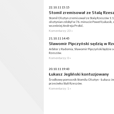
22.10.11 15:15
Stomil zremisował ze Stalą Rze
Stomil Olsztyn zremisował ze Stalą Rzeszów 1:1 (0
olsztynian zdobył w 76. minucie Paweł Łukasik, d
wcześniej Andreja Prokić.
Komentarzy: 23 »
21.10.11 14:45
Sławomir Pipczyński sędzią w R
Arbiter z Radomia, Sławomir Pipczyński będzie s
Rzeszów.
Komentarzy: 0 »
20.10.11 19:43
Łukasz Jegliński kontuzjowany
Środkowy pomocnik Stomilu Olsztyn - Łukasz Jeg
przeciwko Stali Rzeszów.
Komentarzy: 1 »