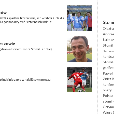
szów
:0) i spadł na trzecie miejsce w tabeli. Gola dla
Stomi
la gospodarzy trafił czternaście minut
Olszty
Andrze
Łukasz
zeszowie
Stomil 
ędziował sobotni mecz Stomilu ze Stalą
Bartkow
kontuz
Stomil
gadżet
Paweł 
Znicz B
liński nie zagra w najbliższym meczu
konfer
bilety
Polska
stomil-
Grzym
Wigry 