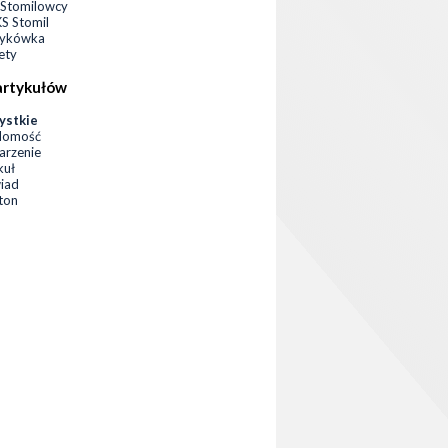
Stomilowcy
 Stomil
zykówka
ety
artykułów
ystkie
domość
rzenie
kuł
iad
eton