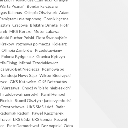
Warta Poznań
Bogdanka Łęczna
gas Kalonas
Olimpia Olsztynek
Adam
Pamiętam i nie zapomnę
Górnik Łęczna
lsztyn
Cracovia
Błękitni Orneta
Piotr
arek
MKS Korsze
Motor Lubawa
dzki Puchar Polski
Flota Świnoujście
 Kraków
rozmowa po meczu
Kolejarz
Olimpia Zambrów
Przedstawiamy
Polonia Bydgoszcz
Granica Kętrzyn
dia Elbląg
Michał Trzeciakiewicz
ica Bruk-Bet Nieciecza
Rozmowa po
Sandecja Nowy Sącz
Wiktor Biedrzycki
zyce
GKS Katowice
GKS Bełchatów
a Warszawa
Chodź w "biało-niebieskich"
h i zdobywaj nagrody!
Kamil Hempel
Piceluk
Stomil Olsztyn - juniorzy młodsi
 Częstochowa
UKS SMS Łódź
Rafał
Radomiak Radom
Paweł Kaczmarek
Travel
ŁKS Łódź
ŁKS Łomża
Rozwój
ice
Piotr Darmochwał
Bez napinki
Odra