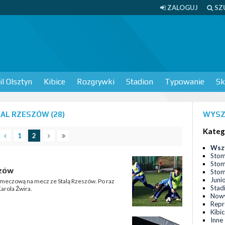
ZALOGUJ
SZ
l Olsztyn
Kibice
Rozgrywki
Stadion
Typowanie
Sk
AL RZESZÓW (28)
WYSZ
Kateg
1
2
Wsz
Stom
Stom
szów
Stomi
Juni
meczową na mecz ze Stalą Rzeszów. Po raz
Stad
Karola Żwira.
Nowy
Repr
Kibi
Inne