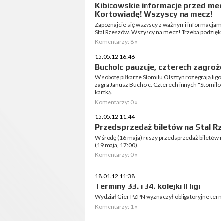
Kibicowskie informacje przed me
Kortowiadę! Wszyscy na mecz!
Zapoznajcie się wszyscy z ważnymi informacjam
Stal Rzeszów. Wszyscy na mecz! Trzeba podzięko
Komentarzy: 8 »
15.05.12 16:46
Bucholc pauzuje, czterech zagro
W sobotę piłkarze Stomilu Olsztyn rozegrają li
zagra Janusz Bucholc. Czterech innych "Stomil
kartką.
Komentarzy: 0 »
15.05.12 11:44
Przedsprzedaż biletów na Stal 
W środę (16 maja) ruszy przedsprzedaż biletów 
(19 maja, 17:00).
Komentarzy: 0 »
18.01.12 11:38
Terminy 33. i 34. kolejki II ligi
Wydział Gier PZPN wyznaczył obligatoryjne termin
Komentarzy: 1 »