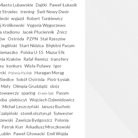
iasto Lubawskie
Dajtki
Paweł Łukasik
 Strzelec
trening
Świt Nowy Dwór
ecki
wyjazd
Robert Tunkiewicz
j Królikowski
Vęgoria Węgorzewo
 stadionu
Jacek Płuciennik
Znicz
ków
Ostróda
PZPN
Stal Rzeszów
Jegliński
Start Nidzica
Błękitni Pasym
Siemaszko
Polska U-15
Mazur Ełk
nia Kraków
Rafał Remisz
transfery
sy
konkurs
Wisła Puławy
Igor
ycki
Huragan Morąg
Polonia Pasłęk
Siedlce
Sokół Ostróda
Piotr Łysiak
 Mały
Olimpia Grudziądz
obóz
otowawczy
sparing
Pasym
Erwin Sak
kiba
plebiscyt
Wojciech Dziemidowicz
Michał Leszczyński
Janusz Bucholc
Czałpiński
stomil.olsztyn.pl
Sylwester
zewski
Zawisza Bydgoszcz
Polonia
Patryk Kun
Arkadiusz Mroczkowski
Lublin
Paweł Głowacki
Emil Wojda