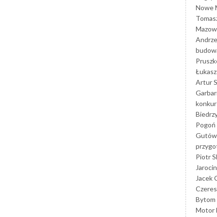
Nowe M
Tomasz
Mazowi
Andrze
budowa
Prusz
Łukasz 
Artur 
Garbar
konkur
Biedrz
Pogoń 
Gutów
przyg
Piotr S
Jarocin
Jacek 
Czeres
Bytom
Motor 