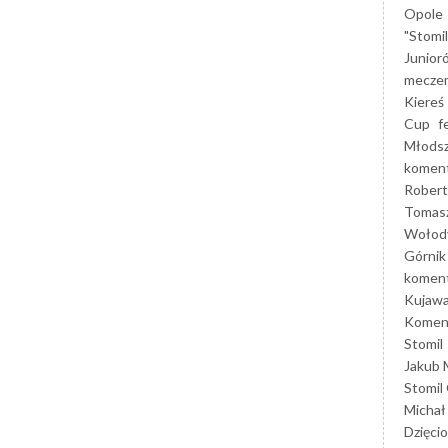
Opole
"Stomi
Junior
mecze
Kiereś
Cup
f
Młods
koment
Robert
Tomas
Wołod
Górnik
koment
Kujaw
Koment
Stomil
Jakub 
Stomil
Michał
Dzięcio