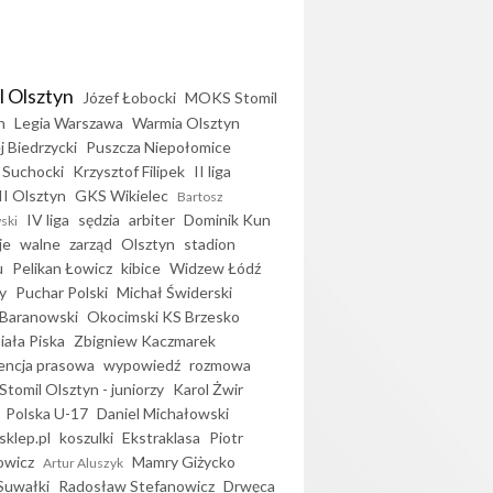
l Olsztyn
Józef Łobocki
MOKS Stomil
n
Legia Warszawa
Warmia Olsztyn
j Biedrzycki
Puszcza Niepołomice
 Suchocki
Krzysztof Filipek
II liga
II Olsztyn
GKS Wikielec
Bartosz
IV liga
sędzia
arbiter
Dominik Kun
ski
je
walne
zarząd
Olsztyn
stadion
u
Pelikan Łowicz
kibice
Widzew Łódź
y
Puchar Polski
Michał Świderski
Baranowski
Okocimski KS Brzesko
iała Piska
Zbigniew Kaczmarek
encja prasowa
wypowiedź
rozmowa
Stomil Olsztyn - juniorzy
Karol Żwir
Polska U-17
Daniel Michałowski
sklep.pl
koszulki
Ekstraklasa
Piotr
owicz
Mamry Giżycko
Artur Aluszyk
Suwałki
Radosław Stefanowicz
Drwęca