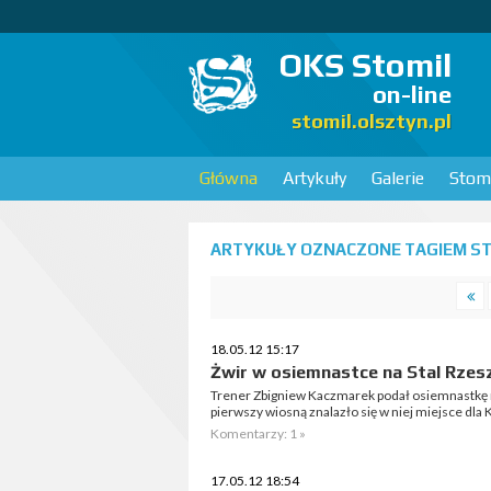
OKS Stomil
on-line
stomil.olsztyn.pl
Główna
Artykuły
Galerie
Stomi
ARTYKUŁY OZNACZONE TAGIEM ST
18.05.12 15:17
Żwir w osiemnastce na Stal Rze
Trener Zbigniew Kaczmarek podał osiemnastkę 
pierwszy wiosną znalazło się w niej miejsce dla 
Komentarzy: 1 »
17.05.12 18:54