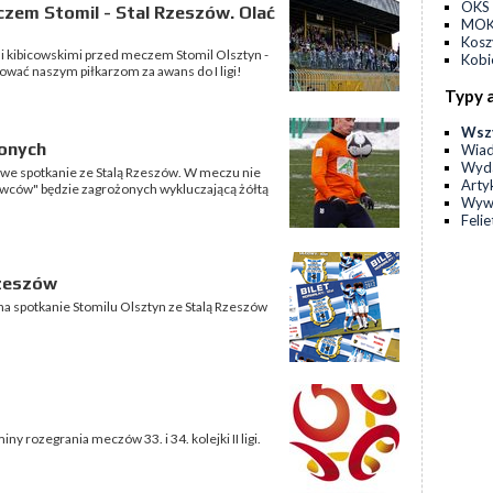
OKS 
czem Stomil - Stal Rzeszów. Olać
MOKS
Kos
i kibicowskimi przed meczem Stomil Olsztyn -
Kobi
wać naszym piłkarzom za awans do I ligi!
Typy 
Wsz
żonych
Wia
Wyda
gowe spotkanie ze Stalą Rzeszów. W meczu nie
Arty
owców" będzie zagrożonych wykluczającą żółtą
Wyw
Feli
Rzeszów
na spotkanie Stomilu Olsztyn ze Stalą Rzeszów
y rozegrania meczów 33. i 34. kolejki II ligi.