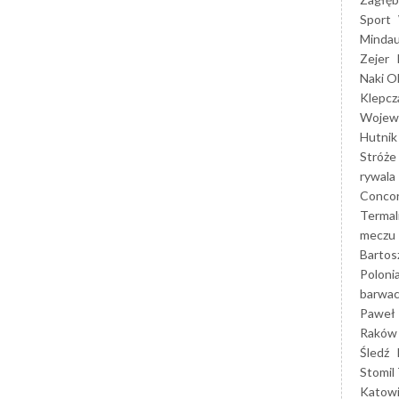
Sport
Mindau
Zejer
Naki O
Klepcz
Wojewó
Hutnik
Stróże
rywala
Concor
Termal
meczu
Bartos
Poloni
barwac
Paweł 
Raków
Śledź
Stomil 
Katow