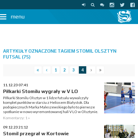
menu
ARTYKUŁY OZNACZONE TAGIEM STOMIL OLSZTYN
FUTSAL (75)
1
2
3
4
11.12.23 07:41
Piłkarki Stomilu wygrały w V LO
Piłkarki Stomilu Olsztyn w 1 lidze futsalu wywalczyły
komplet punktów w starciu z Heliosem Białystok. Dla
podopiecznych Marka Maleszewskiego było to pierwsze
spotkanie w nowo wyremontowanej hali V LO w Olsztynie.
Komentarzy: 1 »
09.12.23 21:12
Stomil przegrał w Kortowie