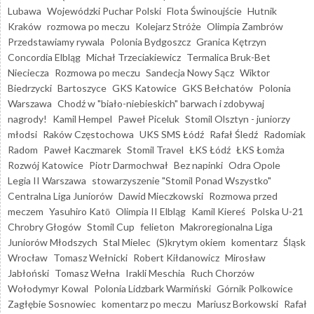
Lubawa
Wojewódzki Puchar Polski
Flota Świnoujście
Hutnik
Kraków
rozmowa po meczu
Kolejarz Stróże
Olimpia Zambrów
Przedstawiamy rywala
Polonia Bydgoszcz
Granica Kętrzyn
Concordia Elbląg
Michał Trzeciakiewicz
Termalica Bruk-Bet
Nieciecza
Rozmowa po meczu
Sandecja Nowy Sącz
Wiktor
Biedrzycki
Bartoszyce
GKS Katowice
GKS Bełchatów
Polonia
Warszawa
Chodź w "biało-niebieskich" barwach i zdobywaj
nagrody!
Kamil Hempel
Paweł Piceluk
Stomil Olsztyn - juniorzy
młodsi
Raków Częstochowa
UKS SMS Łódź
Rafał Śledź
Radomiak
Radom
Paweł Kaczmarek
Stomil Travel
ŁKS Łódź
ŁKS Łomża
Rozwój Katowice
Piotr Darmochwał
Bez napinki
Odra Opole
Legia II Warszawa
stowarzyszenie "Stomil Ponad Wszystko"
Centralna Liga Juniorów
Dawid Mieczkowski
Rozmowa przed
meczem
Yasuhiro Katō
Olimpia II Elbląg
Kamil Kiereś
Polska U-21
Chrobry Głogów
Stomil Cup
felieton
Makroregionalna Liga
Juniorów Młodszych
Stal Mielec
(S)krytym okiem
komentarz
Śląsk
Wrocław
Tomasz Wełnicki
Robert Kiłdanowicz
Mirosław
Jabłoński
Tomasz Wełna
Irakli Meschia
Ruch Chorzów
Wołodymyr Kowal
Polonia Lidzbark Warmiński
Górnik Polkowice
Zagłębie Sosnowiec
komentarz po meczu
Mariusz Borkowski
Rafał