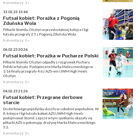
Komentarzy: 1 »
13.02.23 13:44
Futsal kobiet: Porażka z Pogonią
Zduńska Wola
Piłkarki Stomilu Olsztyn w przedostatniej kolejce I ligi
futsalu przegrały 2:5 z Pogonią Zduńska Wola.
Komentarzy: 0 »
06.02.23 20:36
Futsal kobiet: Porażka w Pucharze Polski
Piłkarki Stomilu Olsztyn odpadły z rozgrywek Pucharu
Polski w futsalu. Podopieczne Marka Maleszewskiego w
1/16 finału przegrały 4:6 z AZS-em UWM High Heels
Olsztyn.
Komentarzy: 0 »
04.02.23 21:26
Futsal kobiet: Przegrane derbowe
starcie
Do derbowego pojedynku doszło w sobotnie popołudnie. W
8. kolejce I ligi futsalu kobiet AZS UWM High Heels
podejmował Stomil. Lepsze w tym spotkaniu okazały się
piłkarki AZS-u pokonując drużynę Marka Maleszewskiego
5:2.
Komentarzy: 0 »