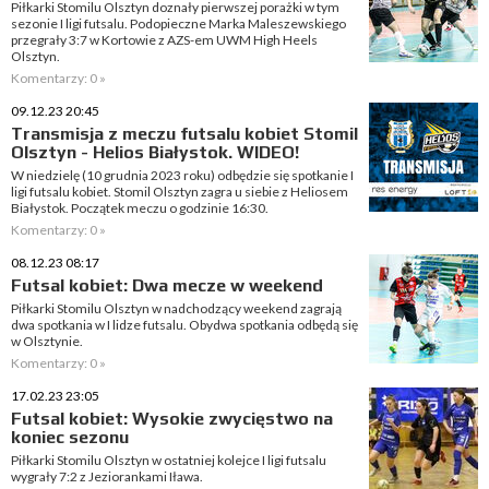
Piłkarki Stomilu Olsztyn doznały pierwszej porażki w tym
sezonie I ligi futsalu. Podopieczne Marka Maleszewskiego
przegrały 3:7 w Kortowie z AZS-em UWM High Heels
Olsztyn.
Komentarzy: 0 »
09.12.23 20:45
Transmisja z meczu futsalu kobiet Stomil
Olsztyn - Helios Białystok. WIDEO!
W niedzielę (10 grudnia 2023 roku) odbędzie się spotkanie I
ligi futsalu kobiet. Stomil Olsztyn zagra u siebie z Heliosem
Białystok. Początek meczu o godzinie 16:30.
Komentarzy: 0 »
08.12.23 08:17
Futsal kobiet: Dwa mecze w weekend
Piłkarki Stomilu Olsztyn w nadchodzący weekend zagrają
dwa spotkania w I lidze futsalu. Obydwa spotkania odbędą się
w Olsztynie.
Komentarzy: 0 »
17.02.23 23:05
Futsal kobiet: Wysokie zwycięstwo na
koniec sezonu
Piłkarki Stomilu Olsztyn w ostatniej kolejce I ligi futsalu
wygrały 7:2 z Jeziorankami Iława.