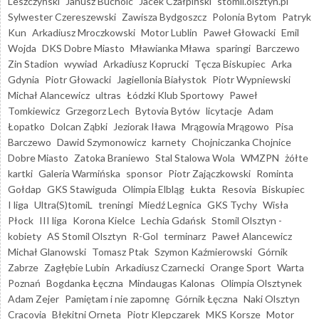
Leszczyński
Janusz Bucholc
Jacek Czałpiński
stomil.olsztyn.pl
Sylwester Czereszewski
Zawisza Bydgoszcz
Polonia Bytom
Patryk
Kun
Arkadiusz Mroczkowski
Motor Lublin
Paweł Głowacki
Emil
Wojda
DKS Dobre Miasto
Mławianka Mława
sparingi
Barczewo
Zin Stadion
wywiad
Arkadiusz Koprucki
Tęcza Biskupiec
Arka
Gdynia
Piotr Głowacki
Jagiellonia Białystok
Piotr Wypniewski
Michał Alancewicz
ultras
Łódzki Klub Sportowy
Paweł
Tomkiewicz
Grzegorz Lech
Bytovia Bytów
licytacje
Adam
Łopatko
Dolcan Ząbki
Jeziorak Iława
Mrągowia Mrągowo
Pisa
Barczewo
Dawid Szymonowicz
karnety
Chojniczanka Chojnice
Dobre Miasto
Zatoka Braniewo
Stal Stalowa Wola
WMZPN
żółte
kartki
Galeria Warmińska
sponsor
Piotr Zajączkowski
Rominta
Gołdap
GKS Stawiguda
Olimpia Elbląg
Łukta
Resovia
Biskupiec
I liga
Ultra(S)tomiL
treningi
Miedź Legnica
GKS Tychy
Wisła
Płock
III liga
Korona Kielce
Lechia Gdańsk
Stomil Olsztyn -
kobiety
AS Stomil Olsztyn
R-Gol
terminarz
Paweł Alancewicz
Michał Glanowski
Tomasz Ptak
Szymon Kaźmierowski
Górnik
Zabrze
Zagłębie Lubin
Arkadiusz Czarnecki
Orange Sport
Warta
Poznań
Bogdanka Łęczna
Mindaugas Kalonas
Olimpia Olsztynek
Adam Zejer
Pamiętam i nie zapomnę
Górnik Łęczna
Naki Olsztyn
Cracovia
Błękitni Orneta
Piotr Klepczarek
MKS Korsze
Motor