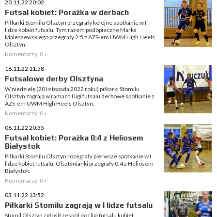
20.11.22 20:02
Futsal kobiet: Porażka w derbach
Piłkarki Stomilu Olsztyn przegrały kolejne spotkanie w I
lidze kobiet futsalu. Tym razem podopieczne Marka
Maleszewskiego przegrały 2:5 z AZS-em UWM High Heels
Olsztyn.
Komentarzy: 0 »
18.11.22 11:58
Futsalowe derby Olsztyna
W niedzielę (20 listopada 2022 roku) piłkarki Stomilu
Olsztyn zagrają w ramach I ligi futsalu derbowe spotkanie z
AZS-em UWM High Heels Olsztyn.
Komentarzy: 0 »
06.11.22 20:35
Futsal kobiet: Porażka 0:4 z Heliosem
Białystok
Piłkarki Stomilu Olsztyn rozegrały pierwsze spotkanie w I
lidze kobiet futsalu. Olsztynianki przegrały 0:4 z Heliosem
Białystok.
Komentarzy: 0 »
03.11.22 13:52
Piłkarki Stomilu zagrają w I lidze futsalu
Stomil Olsztyn zgłosił zespół do I ligi futsalu kobiet.