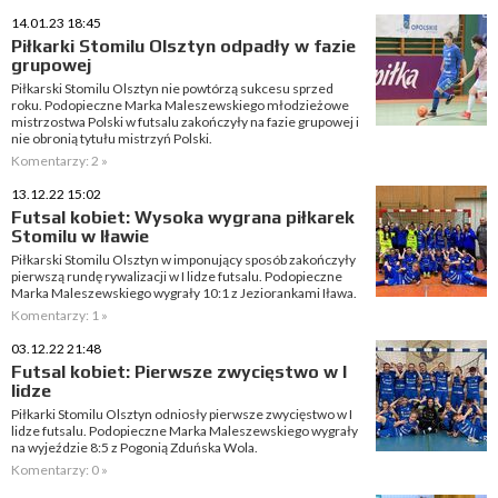
14.01.23 18:45
Piłkarki Stomilu Olsztyn odpadły w fazie
grupowej
Piłkarski Stomilu Olsztyn nie powtórzą sukcesu sprzed
roku. Podopieczne Marka Maleszewskiego młodzieżowe
mistrzostwa Polski w futsalu zakończyły na fazie grupowej i
nie obronią tytułu mistrzyń Polski.
Komentarzy: 2 »
13.12.22 15:02
Futsal kobiet: Wysoka wygrana piłkarek
Stomilu w Iławie
Piłkarski Stomilu Olsztyn w imponujący sposób zakończyły
pierwszą rundę rywalizacji w I lidze futsalu. Podopieczne
Marka Maleszewskiego wygrały 10:1 z Jeziorankami Iława.
Komentarzy: 1 »
03.12.22 21:48
Futsal kobiet: Pierwsze zwycięstwo w I
lidze
Piłkarki Stomilu Olsztyn odniosły pierwsze zwycięstwo w I
lidze futsalu. Podopieczne Marka Maleszewskiego wygrały
na wyjeździe 8:5 z Pogonią Zduńska Wola.
Komentarzy: 0 »