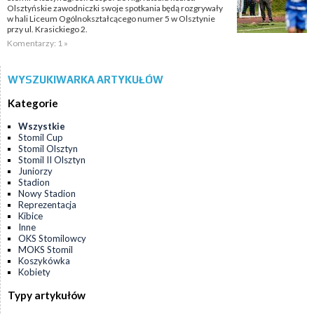
Olsztyńskie zawodniczki swoje spotkania będą rozgrywały
w hali Liceum Ogólnokształcącego numer 5 w Olsztynie
przy ul. Krasickiego 2.
Komentarzy: 1 »
WYSZUKIWARKA ARTYKUŁÓW
Kategorie
Wszystkie
Stomil Cup
Stomil Olsztyn
Stomil II Olsztyn
Juniorzy
Stadion
Nowy Stadion
Reprezentacja
Kibice
Inne
OKS Stomilowcy
MOKS Stomil
Koszykówka
Kobiety
Typy artykułów