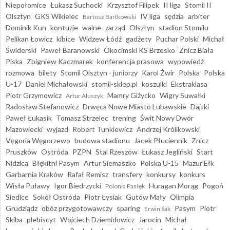
Niepołomice
Łukasz Suchocki
Krzysztof Filipek
II liga
Stomil II
Olsztyn
GKS Wikielec
IV liga
sędzia
arbiter
Bartosz Bartkowski
Dominik Kun
kontuzje
walne
zarząd
Olsztyn
stadion Stomilu
Pelikan Łowicz
kibice
Widzew Łódź
gadżety
Puchar Polski
Michał
Świderski
Paweł Baranowski
Okocimski KS Brzesko
Znicz Biała
Piska
Zbigniew Kaczmarek
konferencja prasowa
wypowiedź
rozmowa
bilety
Stomil Olsztyn - juniorzy
Karol Żwir
Polska
Polska
U-17
Daniel Michałowski
stomil-sklep.pl
koszulki
Ekstraklasa
Piotr Grzymowicz
Mamry Giżycko
Wigry Suwałki
Artur Aluszyk
Radosław Stefanowicz
Drwęca Nowe Miasto Lubawskie
Dajtki
Paweł Łukasik
Tomasz Strzelec
trening
Świt Nowy Dwór
Mazowiecki
wyjazd
Robert Tunkiewicz
Andrzej Królikowski
Vęgoria Węgorzewo
budowa stadionu
Jacek Płuciennik
Znicz
Pruszków
Ostróda
PZPN
Stal Rzeszów
Łukasz Jegliński
Start
Nidzica
Błękitni Pasym
Artur Siemaszko
Polska U-15
Mazur Ełk
Garbarnia Kraków
Rafał Remisz
transfery
konkursy
konkurs
Wisła Puławy
Igor Biedrzycki
Huragan Morąg
Pogoń
Polonia Pasłęk
Siedlce
Sokół Ostróda
Piotr Łysiak
Gutów Mały
Olimpia
Grudziądz
obóz przygotowawczy
sparing
Pasym
Piotr
Erwin Sak
Skiba
plebiscyt
Wojciech Dziemidowicz
Jarocin
Michał