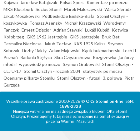
Kujawa
Jarosław Ratajczak
Polsat Sport
Komentarz po meczu
MKS Kluczbork
Socios Stomil
Marek Maleszewski
Warta Sieradz
Jakub Mosakowski
Podbeskidzie Bielsko-Biała
Stomil Olsztyn -
koszykówka
Tomasz Asensky
Michał Kraszewski
Wołodymyr
Tanczyk
Ernest Dzięcioł
Adrian Stawski
Lukáš Kubáň
Kotwica
Kołobrzeg
GKS 1962 Jastrzębie
GKS Jastrzębie
Bruk-Bet
Termalica Nieciecza
Jakub Tecław
KKS 1925 Kalisz
Szymon
Sobczak
Liczby i fakty
Adam Majewski
Kącik bukmacherski
Lech II
Poznań
Radunia Stężyca
Skra Częstochowa
Rozgrzewka
juniorzy
młodsi
wypowiedź po meczu
Szymon Grabowski
Stomil Olsztyn -
CLJ U-17
Stomil Olsztyn - rocznik 2004
statystyki po meczu
Oceniamy piłkarzy Stomilu
Stomil Olsztyn - futsal
3. połowa
Piotr
Gurzęda
Wszelkie prawa zastrzeżone 2000-2026 ©
OKS Stomil on-line
ISSN:
1898-2328
Niniejsza witryna nie ma żadnego związku z klubem OKS Stomil
Olsztyn. Prezentujemy tutaj niezależne opinie na temat sytuacji w
piłce na Warmii i Mazurach