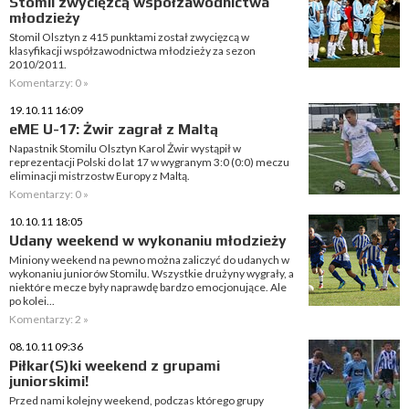
Stomil zwycięzcą współzawodnictwa
młodzieży
Stomil Olsztyn z 415 punktami został zwycięzcą w
klasyfikacji współzawodnictwa młodzieży za sezon
2010/2011.
Komentarzy: 0 »
19.10.11 16:09
eME U-17: Żwir zagrał z Maltą
Napastnik Stomilu Olsztyn Karol Żwir wystąpił w
reprezentacji Polski do lat 17 w wygranym 3:0 (0:0) meczu
eliminacji mistrzostw Europy z Maltą.
Komentarzy: 0 »
10.10.11 18:05
Udany weekend w wykonaniu młodzieży
Miniony weekend na pewno można zaliczyć do udanych w
wykonaniu juniorów Stomilu. Wszystkie drużyny wygrały, a
niektóre mecze były naprawdę bardzo emocjonujące. Ale
po kolei...
Komentarzy: 2 »
08.10.11 09:36
Piłkar(S)ki weekend z grupami
juniorskimi!
Przed nami kolejny weekend, podczas którego grupy