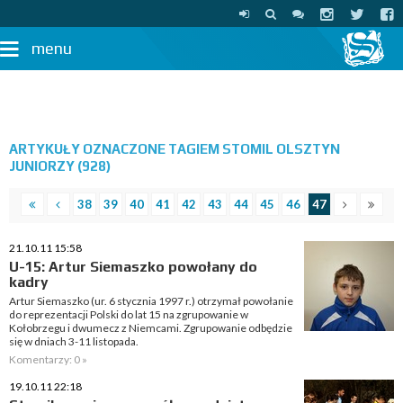
menu
ARTYKUŁY OZNACZONE TAGIEM STOMIL OLSZTYN
JUNIORZY (928)
38
39
40
41
42
43
44
45
46
47
21.10.11 15:58
U-15: Artur Siemaszko powołany do
kadry
Artur Siemaszko (ur. 6 stycznia 1997 r.) otrzymał powołanie
do reprezentacji Polski do lat 15 na zgrupowanie w
Kołobrzegu i dwumecz z Niemcami. Zgrupowanie odbędzie
się w dniach 3-11 listopada.
Komentarzy: 0 »
19.10.11 22:18