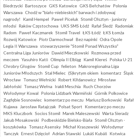
Biedrzycki
Bartoszyce
GKS Katowice
GKS Bełchatów
Polonia
Warszawa
Chodź w "biało-niebieskich" barwach i zdobywaj
nagrody!
Kamil Hempel
Paweł Piceluk
Stomil Olsztyn - juniorzy
młodsi
Raków Częstochowa
UKS SMS Łódź
Rafał Śledź
Radomiak
Radom
Paweł Kaczmarek
Stomil Travel
ŁKS Łódź
ŁKS Łomża
Rozwój Katowice
Piotr Darmochwał
Bez napinki
Odra Opole
Legia II Warszawa
stowarzyszenie "Stomil Ponad Wszystko"
Centralna Liga Juniorów
Dawid Mieczkowski
Rozmowa przed
meczem
Yasuhiro Katō
Olimpia II Elbląg
Kamil Kiereś
Polska U-21
Chrobry Głogów
Stomil Cup
felieton
Makroregionalna Liga
Juniorów Młodszych
Stal Mielec
(S)krytym okiem
komentarz
Śląsk
Wrocław
Tomasz Wełnicki
Robert Kiłdanowicz
Mirosław
Jabłoński
Tomasz Wełna
Irakli Meschia
Ruch Chorzów
Wołodymyr Kowal
Polonia Lidzbark Warmiński
Górnik Polkowice
Zagłębie Sosnowiec
komentarz po meczu
Mariusz Borkowski
Rafał
Kujawa
Jarosław Ratajczak
Polsat Sport
Komentarz po meczu
MKS Kluczbork
Socios Stomil
Marek Maleszewski
Warta Sieradz
Jakub Mosakowski
Podbeskidzie Bielsko-Biała
Stomil Olsztyn -
koszykówka
Tomasz Asensky
Michał Kraszewski
Wołodymyr
Tanczyk
Ernest Dzięcioł
Adrian Stawski
Lukáš Kubáň
Kotwica