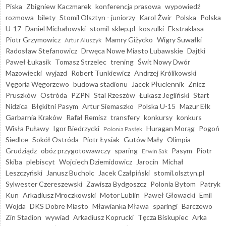
Piska
Zbigniew Kaczmarek
konferencja prasowa
wypowiedź
rozmowa
bilety
Stomil Olsztyn - juniorzy
Karol Żwir
Polska
Polska
U-17
Daniel Michałowski
stomil-sklep.pl
koszulki
Ekstraklasa
Piotr Grzymowicz
Mamry Giżycko
Wigry Suwałki
Artur Aluszyk
Radosław Stefanowicz
Drwęca Nowe Miasto Lubawskie
Dajtki
Paweł Łukasik
Tomasz Strzelec
trening
Świt Nowy Dwór
Mazowiecki
wyjazd
Robert Tunkiewicz
Andrzej Królikowski
Vęgoria Węgorzewo
budowa stadionu
Jacek Płuciennik
Znicz
Pruszków
Ostróda
PZPN
Stal Rzeszów
Łukasz Jegliński
Start
Nidzica
Błękitni Pasym
Artur Siemaszko
Polska U-15
Mazur Ełk
Garbarnia Kraków
Rafał Remisz
transfery
konkursy
konkurs
Wisła Puławy
Igor Biedrzycki
Huragan Morąg
Pogoń
Polonia Pasłęk
Siedlce
Sokół Ostróda
Piotr Łysiak
Gutów Mały
Olimpia
Grudziądz
obóz przygotowawczy
sparing
Pasym
Piotr
Erwin Sak
Skiba
plebiscyt
Wojciech Dziemidowicz
Jarocin
Michał
Leszczyński
Janusz Bucholc
Jacek Czałpiński
stomil.olsztyn.pl
Sylwester Czereszewski
Zawisza Bydgoszcz
Polonia Bytom
Patryk
Kun
Arkadiusz Mroczkowski
Motor Lublin
Paweł Głowacki
Emil
Wojda
DKS Dobre Miasto
Mławianka Mława
sparingi
Barczewo
Zin Stadion
wywiad
Arkadiusz Koprucki
Tęcza Biskupiec
Arka