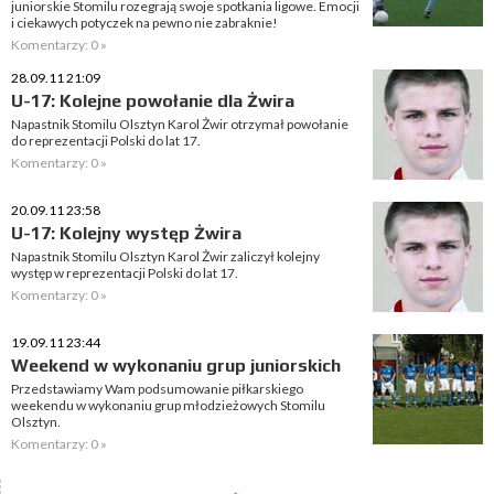
juniorskie Stomilu rozegrają swoje spotkania ligowe. Emocji
i ciekawych potyczek na pewno nie zabraknie!
Komentarzy: 0 »
28.09.11 21:09
U-17: Kolejne powołanie dla Żwira
Napastnik Stomilu Olsztyn Karol Żwir otrzymał powołanie
do reprezentacji Polski do lat 17.
Komentarzy: 0 »
20.09.11 23:58
U-17: Kolejny występ Żwira
Napastnik Stomilu Olsztyn Karol Żwir zaliczył kolejny
występ w reprezentacji Polski do lat 17.
Komentarzy: 0 »
19.09.11 23:44
Weekend w wykonaniu grup juniorskich
Przedstawiamy Wam podsumowanie piłkarskiego
weekendu w wykonaniu grup młodzieżowych Stomilu
Olsztyn.
Komentarzy: 0 »