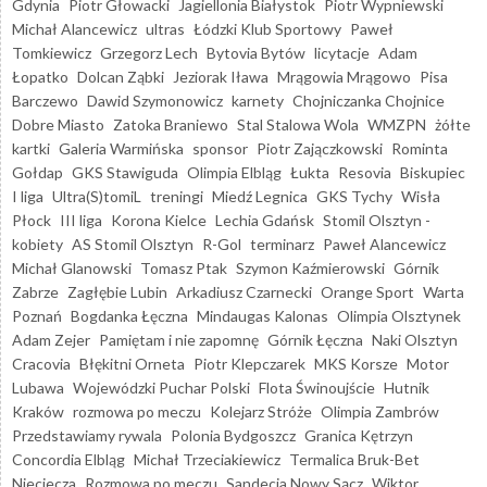
Gdynia
Piotr Głowacki
Jagiellonia Białystok
Piotr Wypniewski
Michał Alancewicz
ultras
Łódzki Klub Sportowy
Paweł
Tomkiewicz
Grzegorz Lech
Bytovia Bytów
licytacje
Adam
Łopatko
Dolcan Ząbki
Jeziorak Iława
Mrągowia Mrągowo
Pisa
Barczewo
Dawid Szymonowicz
karnety
Chojniczanka Chojnice
Dobre Miasto
Zatoka Braniewo
Stal Stalowa Wola
WMZPN
żółte
kartki
Galeria Warmińska
sponsor
Piotr Zajączkowski
Rominta
Gołdap
GKS Stawiguda
Olimpia Elbląg
Łukta
Resovia
Biskupiec
I liga
Ultra(S)tomiL
treningi
Miedź Legnica
GKS Tychy
Wisła
Płock
III liga
Korona Kielce
Lechia Gdańsk
Stomil Olsztyn -
kobiety
AS Stomil Olsztyn
R-Gol
terminarz
Paweł Alancewicz
Michał Glanowski
Tomasz Ptak
Szymon Kaźmierowski
Górnik
Zabrze
Zagłębie Lubin
Arkadiusz Czarnecki
Orange Sport
Warta
Poznań
Bogdanka Łęczna
Mindaugas Kalonas
Olimpia Olsztynek
Adam Zejer
Pamiętam i nie zapomnę
Górnik Łęczna
Naki Olsztyn
Cracovia
Błękitni Orneta
Piotr Klepczarek
MKS Korsze
Motor
Lubawa
Wojewódzki Puchar Polski
Flota Świnoujście
Hutnik
Kraków
rozmowa po meczu
Kolejarz Stróże
Olimpia Zambrów
Przedstawiamy rywala
Polonia Bydgoszcz
Granica Kętrzyn
Concordia Elbląg
Michał Trzeciakiewicz
Termalica Bruk-Bet
Nieciecza
Rozmowa po meczu
Sandecja Nowy Sącz
Wiktor