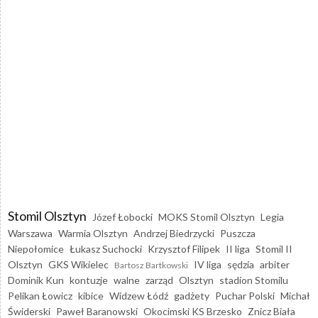
Stomil Olsztyn
Józef Łobocki
MOKS Stomil Olsztyn
Legia
Warszawa
Warmia Olsztyn
Andrzej Biedrzycki
Puszcza
Niepołomice
Łukasz Suchocki
Krzysztof Filipek
II liga
Stomil II
Olsztyn
GKS Wikielec
IV liga
sędzia
arbiter
Bartosz Bartkowski
Dominik Kun
kontuzje
walne
zarząd
Olsztyn
stadion Stomilu
Pelikan Łowicz
kibice
Widzew Łódź
gadżety
Puchar Polski
Michał
Świderski
Paweł Baranowski
Okocimski KS Brzesko
Znicz Biała