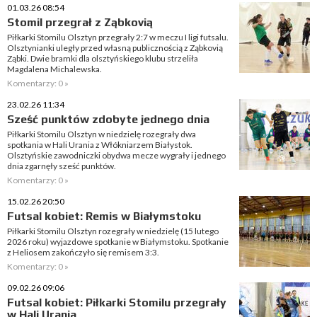
01.03.26 08:54
Stomil przegrał z Ząbkovią
Piłkarki Stomilu Olsztyn przegrały 2:7 w meczu I ligi futsalu.
Olsztynianki uległy przed własną publicznością z Ząbkovią
Ząbki. Dwie bramki dla olsztyńskiego klubu strzeliła
Magdalena Michalewska.
Komentarzy: 0 »
23.02.26 11:34
Sześć punktów zdobyte jednego dnia
Piłkarki Stomilu Olsztyn w niedzielę rozegrały dwa
spotkania w Hali Urania z Włókniarzem Białystok.
Olsztyńskie zawodniczki obydwa mecze wygrały i jednego
dnia zgarnęły sześć punktów.
Komentarzy: 0 »
15.02.26 20:50
Futsal kobiet: Remis w Białymstoku
Piłkarki Stomilu Olsztyn rozegrały w niedzielę (15 lutego
2026 roku) wyjazdowe spotkanie w Białymstoku. Spotkanie
z Heliosem zakończyło się remisem 3:3.
Komentarzy: 0 »
09.02.26 09:06
Futsal kobiet: Piłkarki Stomilu przegrały
w Hali Urania