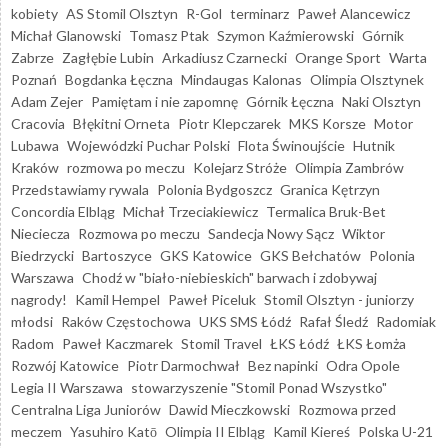
kobiety
AS Stomil Olsztyn
R-Gol
terminarz
Paweł Alancewicz
Michał Glanowski
Tomasz Ptak
Szymon Kaźmierowski
Górnik
Zabrze
Zagłębie Lubin
Arkadiusz Czarnecki
Orange Sport
Warta
Poznań
Bogdanka Łęczna
Mindaugas Kalonas
Olimpia Olsztynek
Adam Zejer
Pamiętam i nie zapomnę
Górnik Łęczna
Naki Olsztyn
Cracovia
Błękitni Orneta
Piotr Klepczarek
MKS Korsze
Motor
Lubawa
Wojewódzki Puchar Polski
Flota Świnoujście
Hutnik
Kraków
rozmowa po meczu
Kolejarz Stróże
Olimpia Zambrów
Przedstawiamy rywala
Polonia Bydgoszcz
Granica Kętrzyn
Concordia Elbląg
Michał Trzeciakiewicz
Termalica Bruk-Bet
Nieciecza
Rozmowa po meczu
Sandecja Nowy Sącz
Wiktor
Biedrzycki
Bartoszyce
GKS Katowice
GKS Bełchatów
Polonia
Warszawa
Chodź w "biało-niebieskich" barwach i zdobywaj
nagrody!
Kamil Hempel
Paweł Piceluk
Stomil Olsztyn - juniorzy
młodsi
Raków Częstochowa
UKS SMS Łódź
Rafał Śledź
Radomiak
Radom
Paweł Kaczmarek
Stomil Travel
ŁKS Łódź
ŁKS Łomża
Rozwój Katowice
Piotr Darmochwał
Bez napinki
Odra Opole
Legia II Warszawa
stowarzyszenie "Stomil Ponad Wszystko"
Centralna Liga Juniorów
Dawid Mieczkowski
Rozmowa przed
meczem
Yasuhiro Katō
Olimpia II Elbląg
Kamil Kiereś
Polska U-21