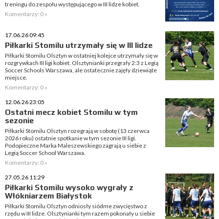
treningu do zespołu występującego w III lidze kobiet.
Komentarzy: 0 »
17.06.26 09:45
Piłkarki Stomilu utrzymały się w III lidze
Piłkarki Stomilu Olsztyn w ostatniej kolejce utrzymały się w
rozgrywkach III ligi kobiet. Olsztynianki przegrały 2:3 z Legią
Soccer Schools Warszawa, ale ostatecznie zajęły dziewiąte
miejsce.
Komentarzy: 0 »
12.06.26 23:05
Ostatni mecz kobiet Stomilu w tym
sezonie
Piłkarki Stomilu Olsztyn rozegrają w sobotę (13 czerwca
2026 roku) ostatnie spotkanie w tym sezonie III ligi.
Podopieczne Marka Maleszewskiego zagrają u siebie z
Legią Soccer School Warszawa.
Komentarzy: 0 »
27.05.26 11:29
Piłkarki Stomilu wysoko wygrały z
Włókniarzem Białystok
Piłkarki Stomilu Olsztyn odniosły siódme zwycięstwo z
rzędu w III lidze. Olsztynianki tym razem pokonały u siebie