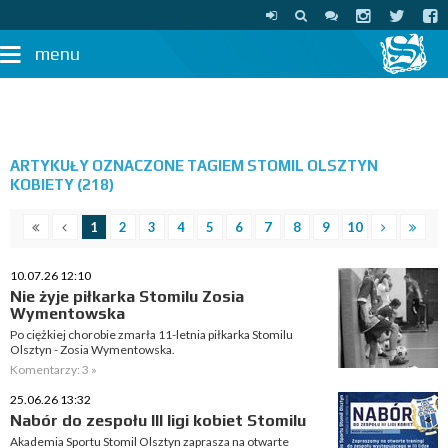
menu
ARTYKUŁY OZNACZONE TAGIEM STOMIL OLSZTYN
KOBIETY (218)
1
2
3
4
5
6
7
8
9
10
10.07.26 12:10
Nie żyje piłkarka Stomilu Zosia
Wymentowska
Po ciężkiej chorobie zmarła 11-letnia piłkarka Stomilu
Olsztyn - Zosia Wymentowska.
Komentarzy: 3 »
25.06.26 13:32
Nabór do zespołu III ligi kobiet Stomilu
Akademia Sportu Stomil Olsztyn zaprasza na otwarte