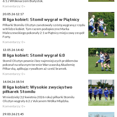
6:1 z Włókniarzem Białystok.
Komentarzy: 0 »
20.05.26 12:17
III liga kobiet: Stomil wygrał w Piątnicy
Piłkarki Stomilu Olsztyn zanotowały szóstą wygraną z rzędu
w III lidze kobiet. Tym razem podopieczne Marka
Maleszewskiego pokonały 2:1 w Piątnicy miejscowy zespół
Forty.
Komentarzy: 0 »
13.05.26 14:42
III liga kobiet: Stomil wygrał 6:0
Stomil Olsztyn pewnie i bez najmniejszych problemów
pokonał na własnym terenie Warszawską Akademię
Piłkarską, aplikując rywalkom aż sześć bramek.
Komentarzy: 0 »
14.04.26 18:54
III liga kobiet: Wysokie zwycięstwo
piłkarek Stomilu
W niedzielę (12 kwietnia 2026 roku) piłkarki Stomilu
Olsztyn wygrały 6:2 z Vulcanem Wólka Mlądzka.
Komentarzy: 0 »
29.03.26 21:45