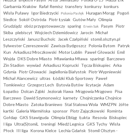
Garbarnia Kraków
Rafał Remisz
transfery
konkursy
konkurs
Wisła Puławy
Igor Biedrzycki
Huragan Morąg
Pogoń
Polonia Pasłęk
Siedlce
Sokół Ostróda
Piotr Łysiak
Gutów Mały
Olimpia
Grudziądz
obóz przygotowawczy
sparing
Pasym
Piotr
Erwin Sak
Skiba
plebiscyt
Wojciech Dziemidowicz
Jarocin
Michał
Leszczyński
Janusz Bucholc
Jacek Czałpiński
stomil.olsztyn.pl
Sylwester Czereszewski
Zawisza Bydgoszcz
Polonia Bytom
Patryk
Kun
Arkadiusz Mroczkowski
Motor Lublin
Paweł Głowacki
Emil
Wojda
DKS Dobre Miasto
Mławianka Mława
sparingi
Barczewo
Zin Stadion
wywiad
Arkadiusz Koprucki
Tęcza Biskupiec
Arka
Gdynia
Piotr Głowacki
Jagiellonia Białystok
Piotr Wypniewski
Michał Alancewicz
ultras
Łódzki Klub Sportowy
Paweł
Tomkiewicz
Grzegorz Lech
Bytovia Bytów
licytacje
Adam
Łopatko
Dolcan Ząbki
Jeziorak Iława
Mrągowia Mrągowo
Pisa
Barczewo
Dawid Szymonowicz
karnety
Chojniczanka Chojnice
Dobre Miasto
Zatoka Braniewo
Stal Stalowa Wola
WMZPN
żółte
kartki
Galeria Warmińska
sponsor
Piotr Zajączkowski
Rominta
Gołdap
GKS Stawiguda
Olimpia Elbląg
Łukta
Resovia
Biskupiec
I liga
Ultra(S)tomiL
treningi
Miedź Legnica
GKS Tychy
Wisła
Płock
III liga
Korona Kielce
Lechia Gdańsk
Stomil Olsztyn -