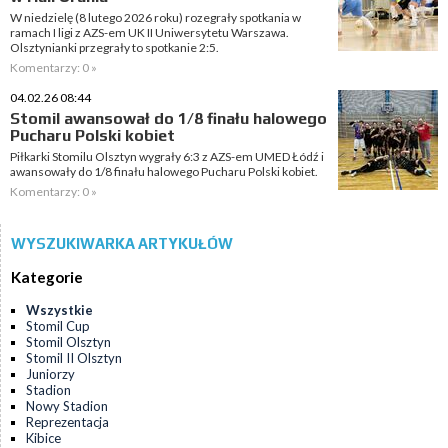
W niedzielę (8 lutego 2026 roku) rozegrały spotkania w
ramach I ligi z AZS-em UK II Uniwersytetu Warszawa.
Olsztynianki przegrały to spotkanie 2:5.
Komentarzy: 0 »
04.02.26 08:44
Stomil awansował do 1/8 finału halowego
Pucharu Polski kobiet
Piłkarki Stomilu Olsztyn wygrały 6:3 z AZS-em UMED Łódź i
awansowały do 1/8 finału halowego Pucharu Polski kobiet.
Komentarzy: 0 »
WYSZUKIWARKA ARTYKUŁÓW
Kategorie
Wszystkie
Stomil Cup
Stomil Olsztyn
Stomil II Olsztyn
Juniorzy
Stadion
Nowy Stadion
Reprezentacja
Kibice