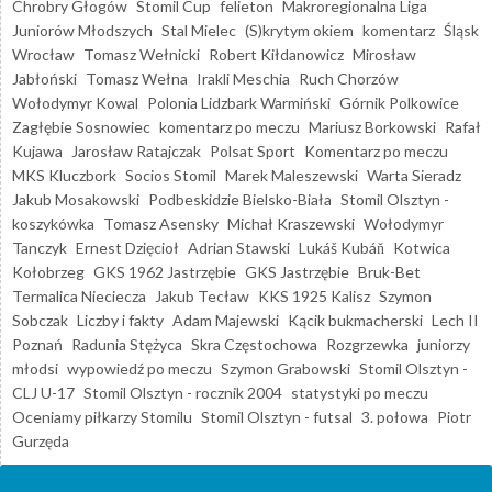
Chrobry Głogów
Stomil Cup
felieton
Makroregionalna Liga
Juniorów Młodszych
Stal Mielec
(S)krytym okiem
komentarz
Śląsk
Wrocław
Tomasz Wełnicki
Robert Kiłdanowicz
Mirosław
Jabłoński
Tomasz Wełna
Irakli Meschia
Ruch Chorzów
Wołodymyr Kowal
Polonia Lidzbark Warmiński
Górnik Polkowice
Zagłębie Sosnowiec
komentarz po meczu
Mariusz Borkowski
Rafał
Kujawa
Jarosław Ratajczak
Polsat Sport
Komentarz po meczu
MKS Kluczbork
Socios Stomil
Marek Maleszewski
Warta Sieradz
Jakub Mosakowski
Podbeskidzie Bielsko-Biała
Stomil Olsztyn -
koszykówka
Tomasz Asensky
Michał Kraszewski
Wołodymyr
Tanczyk
Ernest Dzięcioł
Adrian Stawski
Lukáš Kubáň
Kotwica
Kołobrzeg
GKS 1962 Jastrzębie
GKS Jastrzębie
Bruk-Bet
Termalica Nieciecza
Jakub Tecław
KKS 1925 Kalisz
Szymon
Sobczak
Liczby i fakty
Adam Majewski
Kącik bukmacherski
Lech II
Poznań
Radunia Stężyca
Skra Częstochowa
Rozgrzewka
juniorzy
młodsi
wypowiedź po meczu
Szymon Grabowski
Stomil Olsztyn -
CLJ U-17
Stomil Olsztyn - rocznik 2004
statystyki po meczu
Oceniamy piłkarzy Stomilu
Stomil Olsztyn - futsal
3. połowa
Piotr
Gurzęda