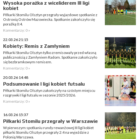
Wysoka porażka z wiceliderem III ligi
kobiet
Piłkarki Stomilu Olsztyn przegrały wyjazdowe spotkanie z
Ostrovią Ostrów Mazowiecka. Spotkanie zakończyło się
porażką 0:4.
Komentarzy: 0 »
22.03.26 21:15
Kobiety: Remis z Zamłyniem
Piłkarki Stomilu Olsztyn tylko zremisowały przed własną
publicznością z Zamłyniem Radom. Spotkanie zakończyło
się bezbramkowym remisem.
Komentarzy: 0 »
20.03.26 14:48
Podsumowanie I ligi kobiet futsalu
Piłkarki Stomilu Olsztyn zakończyły na szóstym miejscu
rozgrywki I ligi futsalu w sezonie 2025/2026.
Komentarzy: 0 »
16.03.26 15:37
Piłkarki Stomilu przegrały w Warszawie
W pierwszym spotkaniu rundy rewanżowej III ligi kobiet
piłkarki Stomilu Olsztyn przegrały 2:4 na wyjeździe z
Polonią Warszawa.