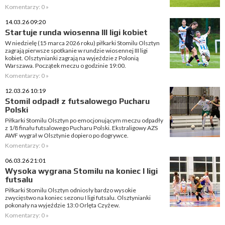
Komentarzy: 0 »
14.03.26 09:20
Startuje runda wiosenna III ligi kobiet
W niedzielę (15 marca 2026 roku) piłkarki Stomilu Olsztyn
zagrają pierwsze spotkanie w rundzie wiosennej III ligi
kobiet. Olsztynianki zagrają na wyjeździe z Polonią
Warszawa. Początek meczu o godzinie 19:00.
Komentarzy: 0 »
12.03.26 10:19
Stomil odpadł z futsalowego Pucharu
Polski
Piłkarki Stomilu Olsztyn po emocjonującym meczu odpadły
z 1/8 finału futsalowego Pucharu Polski. Ekstraligowy AZS
AWF wygrał w Olsztynie dopiero po dogrywce.
Komentarzy: 0 »
06.03.26 21:01
Wysoka wygrana Stomilu na koniec I ligi
futsalu
Piłkarki Stomilu Olsztyn odniosły bardzo wysokie
zwycięstwo na koniec sezonu I ligi futsalu. Olsztynianki
pokonały na wyjeździe 13:0 Orlęta Czyżew.
Komentarzy: 0 »