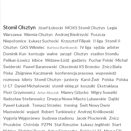
Stomil Olsztyn
Józef Łobocki
MOKS Stomil Olsztyn
Legia
Warszawa
Warmia Olsztyn
Andrzej Biedrzycki
Puszcza
Niepołomice
Łukasz Suchocki
Krzysztof Filipek
II liga
Stomil II
Olsztyn
GKS Wikielec
IV liga
sędzia
arbiter
Bartosz Bartkowski
Dominik Kun
kontuzje
walne
zarząd
Olsztyn
stadion Stomilu
Pelikan Łowicz
kibice
Widzew Łódź
gadżety
Puchar Polski
Michał
Świderski
Paweł Baranowski
Okocimski KS Brzesko
Znicz Biała
Piska
Zbigniew Kaczmarek
konferencja prasowa
wypowiedź
rozmowa
bilety
Stomil Olsztyn - juniorzy
Karol Żwir
Polska
Polska
U-17
Daniel Michałowski
stomil-sklep.pl
koszulki
Ekstraklasa
Piotr Grzymowicz
Mamry Giżycko
Wigry Suwałki
Artur Aluszyk
Radosław Stefanowicz
Drwęca Nowe Miasto Lubawskie
Dajtki
Paweł Łukasik
Tomasz Strzelec
trening
Świt Nowy Dwór
Mazowiecki
wyjazd
Robert Tunkiewicz
Andrzej Królikowski
Vęgoria Węgorzewo
budowa stadionu
Jacek Płuciennik
Znicz
Pruszków
Ostróda
PZPN
Stal Rzeszów
Łukasz Jegliński
Start
Nidzica
Błękitni Pasym
Artur Siemaszko
Polska U-15
Mazur Ełk