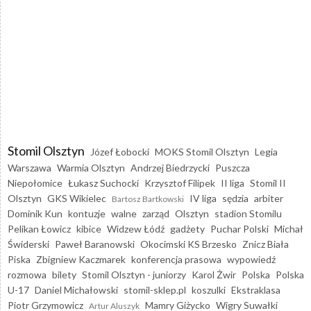
Stomil Olsztyn
Józef Łobocki
MOKS Stomil Olsztyn
Legia
Warszawa
Warmia Olsztyn
Andrzej Biedrzycki
Puszcza
Niepołomice
Łukasz Suchocki
Krzysztof Filipek
II liga
Stomil II
Olsztyn
GKS Wikielec
IV liga
sędzia
arbiter
Bartosz Bartkowski
Dominik Kun
kontuzje
walne
zarząd
Olsztyn
stadion Stomilu
Pelikan Łowicz
kibice
Widzew Łódź
gadżety
Puchar Polski
Michał
Świderski
Paweł Baranowski
Okocimski KS Brzesko
Znicz Biała
Piska
Zbigniew Kaczmarek
konferencja prasowa
wypowiedź
rozmowa
bilety
Stomil Olsztyn - juniorzy
Karol Żwir
Polska
Polska
U-17
Daniel Michałowski
stomil-sklep.pl
koszulki
Ekstraklasa
Piotr Grzymowicz
Mamry Giżycko
Wigry Suwałki
Artur Aluszyk