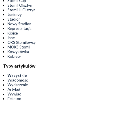
Stomil Cup
Stomil Olsztyn
Stomil II Olsztyn
Juniorzy
Stadion
Nowy Stadion
Reprezentacja
Kibice
Inne
OKS Stomilowcy
MOKS Stomil
Koszykówka
Kobiety
Typy artykułów
Wszystkie
Wiadomość
Wydarzenie
Artykuł
Wywiad
Felieton