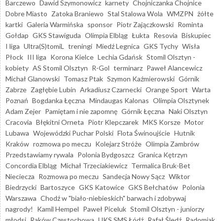
Barczewo
Dawid Szymonowicz
karnety
Chojniczanka Chojnice
Dobre Miasto
Zatoka Braniewo
Stal Stalowa Wola
WMZPN
żółte
kartki
Galeria Warmińska
sponsor
Piotr Zajączkowski
Rominta
Gołdap
GKS Stawiguda
Olimpia Elbląg
Łukta
Resovia
Biskupiec
I liga
Ultra(S)tomiL
treningi
Miedź Legnica
GKS Tychy
Wisła
Płock
III liga
Korona Kielce
Lechia Gdańsk
Stomil Olsztyn -
kobiety
AS Stomil Olsztyn
R-Gol
terminarz
Paweł Alancewicz
Michał Glanowski
Tomasz Ptak
Szymon Kaźmierowski
Górnik
Zabrze
Zagłębie Lubin
Arkadiusz Czarnecki
Orange Sport
Warta
Poznań
Bogdanka Łęczna
Mindaugas Kalonas
Olimpia Olsztynek
Adam Zejer
Pamiętam i nie zapomnę
Górnik Łęczna
Naki Olsztyn
Cracovia
Błękitni Orneta
Piotr Klepczarek
MKS Korsze
Motor
Lubawa
Wojewódzki Puchar Polski
Flota Świnoujście
Hutnik
Kraków
rozmowa po meczu
Kolejarz Stróże
Olimpia Zambrów
Przedstawiamy rywala
Polonia Bydgoszcz
Granica Kętrzyn
Concordia Elbląg
Michał Trzeciakiewicz
Termalica Bruk-Bet
Nieciecza
Rozmowa po meczu
Sandecja Nowy Sącz
Wiktor
Biedrzycki
Bartoszyce
GKS Katowice
GKS Bełchatów
Polonia
Warszawa
Chodź w "biało-niebieskich" barwach i zdobywaj
nagrody!
Kamil Hempel
Paweł Piceluk
Stomil Olsztyn - juniorzy
młodsi
Raków Częstochowa
UKS SMS Łódź
Rafał Śledź
Radomiak