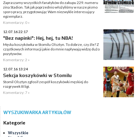
Zapraszamy wszystkich fanatyków do zakupu 229. numeru
zina Stadion. Tak jak poprzednio włożyliśmy w nasze pismo
sporo pracy, przygotowując Wam niezwykle interesujący
egzemplarz.
Komentarzy: 0 »
12.07.16 22:17
"Bez napinki": Hej, hej, tu NBA!
Męska koszykówka w Stomilu Olsztyn. To dobrze, czy źle? Z
cząstkowych informacji jakie do mnie napływają widzę dużo
pozytywów.
Komentarzy: 2 »
12.07.16 13:24
Sekcja koszykówki w Stomilu
Stomil Olsztyn zgłosił zespół koszykówki męskiej do
rozgrywek III ligi.
Komentarzy: 7 »
WYSZUKIWARKA ARTYKUŁÓW
Kategorie
Wszystkie