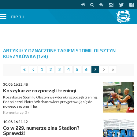
menu
ARTYKUŁY OZNACZONE TAGIEM STOMIL OLSZTYN
KOSZYKÓWKA (124)
1
2
3
4
5
6
7
30.08.16 22:48
Koszykarze rozpoczęli treningi
Koszykarze Stomilu Olsztyn we wtorek rozpoczęli treningi.
Podopieczni Piotra Wirchanowicza przygotowują się do
nowego sezonu III ligi.
Komentarzy: 5 »
10.08.16 21:12
Co w 229. numerze zina Stadion?
Sprawdź!