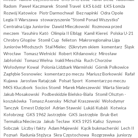
Radom
Paweł Kaczmarek
Stomil Travel
ŁKS Łódź
ŁKS Łomża
Rozwój Katowice
Piotr Darmochwał
Bez napinki
Odra Opole
Legia II Warszawa
stowarzyszenie "Stomil Ponad Wszystko"
Centralna Liga Juniorów
Dawid Mieczkowski
Rozmowa przed
meczem
Yasuhiro Katō
Olimpia II Elbląg
Kamil Kiereś
Polska U-21
Chrobry Głogów
Stomil Cup
felieton
Makroregionalna Liga
Juniorów Młodszych
Stal Mielec
(S)krytym okiem
komentarz
Śląsk
Wrocław
Tomasz Wełnicki
Robert Kiłdanowicz
Mirosław
Jabłoński
Tomasz Wełna
Irakli Meschia
Ruch Chorzów
Wołodymyr Kowal
Polonia Lidzbark Warmiński
Górnik Polkowice
Zagłębie Sosnowiec
komentarz po meczu
Mariusz Borkowski
Rafał
Kujawa
Jarosław Ratajczak
Polsat Sport
Komentarz po meczu
MKS Kluczbork
Socios Stomil
Marek Maleszewski
Warta Sieradz
Jakub Mosakowski
Podbeskidzie Bielsko-Biała
Stomil Olsztyn -
koszykówka
Tomasz Asensky
Michał Kraszewski
Wołodymyr
Tanczyk
Ernest Dzięcioł
Adrian Stawski
Lukáš Kubáň
Kotwica
Kołobrzeg
GKS 1962 Jastrzębie
GKS Jastrzębie
Bruk-Bet
Termalica Nieciecza
Jakub Tecław
KKS 1925 Kalisz
Szymon
Sobczak
Liczby i fakty
Adam Majewski
Kącik bukmacherski
Lech II
Poznań
Radunia Stężyca
Skra Częstochowa
Rozgrzewka
juniorzy