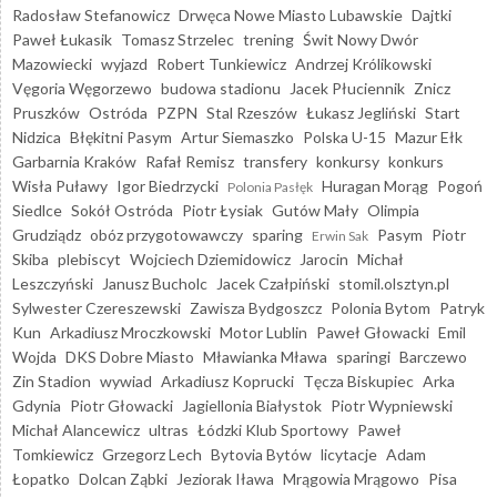
Radosław Stefanowicz
Drwęca Nowe Miasto Lubawskie
Dajtki
Paweł Łukasik
Tomasz Strzelec
trening
Świt Nowy Dwór
Mazowiecki
wyjazd
Robert Tunkiewicz
Andrzej Królikowski
Vęgoria Węgorzewo
budowa stadionu
Jacek Płuciennik
Znicz
Pruszków
Ostróda
PZPN
Stal Rzeszów
Łukasz Jegliński
Start
Nidzica
Błękitni Pasym
Artur Siemaszko
Polska U-15
Mazur Ełk
Garbarnia Kraków
Rafał Remisz
transfery
konkursy
konkurs
Wisła Puławy
Igor Biedrzycki
Huragan Morąg
Pogoń
Polonia Pasłęk
Siedlce
Sokół Ostróda
Piotr Łysiak
Gutów Mały
Olimpia
Grudziądz
obóz przygotowawczy
sparing
Pasym
Piotr
Erwin Sak
Skiba
plebiscyt
Wojciech Dziemidowicz
Jarocin
Michał
Leszczyński
Janusz Bucholc
Jacek Czałpiński
stomil.olsztyn.pl
Sylwester Czereszewski
Zawisza Bydgoszcz
Polonia Bytom
Patryk
Kun
Arkadiusz Mroczkowski
Motor Lublin
Paweł Głowacki
Emil
Wojda
DKS Dobre Miasto
Mławianka Mława
sparingi
Barczewo
Zin Stadion
wywiad
Arkadiusz Koprucki
Tęcza Biskupiec
Arka
Gdynia
Piotr Głowacki
Jagiellonia Białystok
Piotr Wypniewski
Michał Alancewicz
ultras
Łódzki Klub Sportowy
Paweł
Tomkiewicz
Grzegorz Lech
Bytovia Bytów
licytacje
Adam
Łopatko
Dolcan Ząbki
Jeziorak Iława
Mrągowia Mrągowo
Pisa