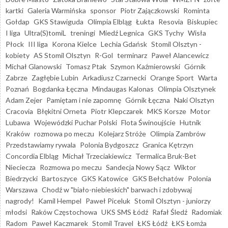
kartki
Galeria Warmińska
sponsor
Piotr Zajączkowski
Rominta
Gołdap
GKS Stawiguda
Olimpia Elbląg
Łukta
Resovia
Biskupiec
I liga
Ultra(S)tomiL
treningi
Miedź Legnica
GKS Tychy
Wisła
Płock
III liga
Korona Kielce
Lechia Gdańsk
Stomil Olsztyn -
kobiety
AS Stomil Olsztyn
R-Gol
terminarz
Paweł Alancewicz
Michał Glanowski
Tomasz Ptak
Szymon Kaźmierowski
Górnik
Zabrze
Zagłębie Lubin
Arkadiusz Czarnecki
Orange Sport
Warta
Poznań
Bogdanka Łęczna
Mindaugas Kalonas
Olimpia Olsztynek
Adam Zejer
Pamiętam i nie zapomnę
Górnik Łęczna
Naki Olsztyn
Cracovia
Błękitni Orneta
Piotr Klepczarek
MKS Korsze
Motor
Lubawa
Wojewódzki Puchar Polski
Flota Świnoujście
Hutnik
Kraków
rozmowa po meczu
Kolejarz Stróże
Olimpia Zambrów
Przedstawiamy rywala
Polonia Bydgoszcz
Granica Kętrzyn
Concordia Elbląg
Michał Trzeciakiewicz
Termalica Bruk-Bet
Nieciecza
Rozmowa po meczu
Sandecja Nowy Sącz
Wiktor
Biedrzycki
Bartoszyce
GKS Katowice
GKS Bełchatów
Polonia
Warszawa
Chodź w "biało-niebieskich" barwach i zdobywaj
nagrody!
Kamil Hempel
Paweł Piceluk
Stomil Olsztyn - juniorzy
młodsi
Raków Częstochowa
UKS SMS Łódź
Rafał Śledź
Radomiak
Radom
Paweł Kaczmarek
Stomil Travel
ŁKS Łódź
ŁKS Łomża