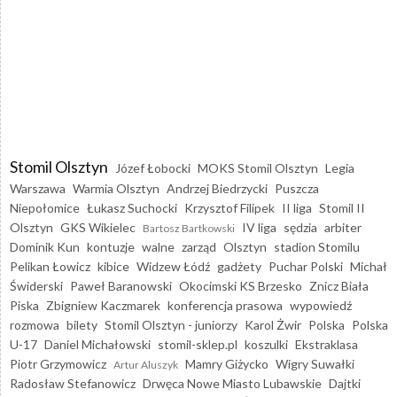
Stomil Olsztyn
Józef Łobocki
MOKS Stomil Olsztyn
Legia
Warszawa
Warmia Olsztyn
Andrzej Biedrzycki
Puszcza
Niepołomice
Łukasz Suchocki
Krzysztof Filipek
II liga
Stomil II
Olsztyn
GKS Wikielec
IV liga
sędzia
arbiter
Bartosz Bartkowski
Dominik Kun
kontuzje
walne
zarząd
Olsztyn
stadion Stomilu
Pelikan Łowicz
kibice
Widzew Łódź
gadżety
Puchar Polski
Michał
Świderski
Paweł Baranowski
Okocimski KS Brzesko
Znicz Biała
Piska
Zbigniew Kaczmarek
konferencja prasowa
wypowiedź
rozmowa
bilety
Stomil Olsztyn - juniorzy
Karol Żwir
Polska
Polska
U-17
Daniel Michałowski
stomil-sklep.pl
koszulki
Ekstraklasa
Piotr Grzymowicz
Mamry Giżycko
Wigry Suwałki
Artur Aluszyk
Radosław Stefanowicz
Drwęca Nowe Miasto Lubawskie
Dajtki