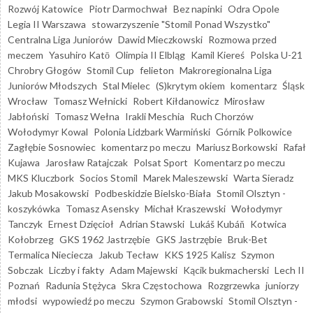
Rozwój Katowice
Piotr Darmochwał
Bez napinki
Odra Opole
Legia II Warszawa
stowarzyszenie "Stomil Ponad Wszystko"
Centralna Liga Juniorów
Dawid Mieczkowski
Rozmowa przed
meczem
Yasuhiro Katō
Olimpia II Elbląg
Kamil Kiereś
Polska U-21
Chrobry Głogów
Stomil Cup
felieton
Makroregionalna Liga
Juniorów Młodszych
Stal Mielec
(S)krytym okiem
komentarz
Śląsk
Wrocław
Tomasz Wełnicki
Robert Kiłdanowicz
Mirosław
Jabłoński
Tomasz Wełna
Irakli Meschia
Ruch Chorzów
Wołodymyr Kowal
Polonia Lidzbark Warmiński
Górnik Polkowice
Zagłębie Sosnowiec
komentarz po meczu
Mariusz Borkowski
Rafał
Kujawa
Jarosław Ratajczak
Polsat Sport
Komentarz po meczu
MKS Kluczbork
Socios Stomil
Marek Maleszewski
Warta Sieradz
Jakub Mosakowski
Podbeskidzie Bielsko-Biała
Stomil Olsztyn -
koszykówka
Tomasz Asensky
Michał Kraszewski
Wołodymyr
Tanczyk
Ernest Dzięcioł
Adrian Stawski
Lukáš Kubáň
Kotwica
Kołobrzeg
GKS 1962 Jastrzębie
GKS Jastrzębie
Bruk-Bet
Termalica Nieciecza
Jakub Tecław
KKS 1925 Kalisz
Szymon
Sobczak
Liczby i fakty
Adam Majewski
Kącik bukmacherski
Lech II
Poznań
Radunia Stężyca
Skra Częstochowa
Rozgrzewka
juniorzy
młodsi
wypowiedź po meczu
Szymon Grabowski
Stomil Olsztyn -