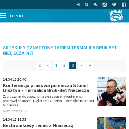
menu
ARTYKUŁY OZNACZONE TAGIEM TERMALICA BRUK BET
NIECIECZA (47)
1
2
3
24.04.13 20:40
Konferencja prasowa po meczu Stomil
Olsztyn - Termalica Bruk-Bet Nieciecza
Zapraszamy do zapoznania się z zapisem konferencji
prasowej po meczu I ligi Stomil Olsztyn - Termalica Bruk-Bet
Nieciecza.
Komentarzy: 1 »
24.04.13 18:53
Bezbramkowy remis z Niecieczą