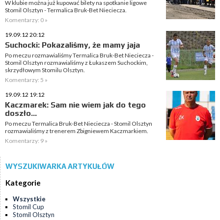
W klubie można już kupować bilety na spotkanie ligowe
Stomil Olsztyn - Termalica Bruk-Bet Nieciecza.
Komentarzy: 0 »
19.09.12 20:12
Suchocki: Pokazaliśmy, że mamy jaja
Po meczu rozmawialiśmy Termalica Bruk-Bet Nieciecza -
Stomil Olsztyn rozmawialiśmy z Łukaszem Suchockim,
skrzydłowym Stomilu Olsztyn.
Komentarzy: 5 »
19.09.12 19:12
Kaczmarek: Sam nie wiem jak do tego
doszło...
Po meczu Termalica Bruk-Bet Nieciecza - Stomil Olsztyn
rozmawialiśmy z trenerem Zbigniewem Kaczmarkiem.
Komentarzy: 9 »
WYSZUKIWARKA ARTYKUŁÓW
Kategorie
Wszystkie
Stomil Cup
Stomil Olsztyn