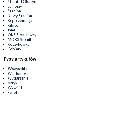
Stomil II Olsztyn
Juniorzy
Stadion
Nowy Stadion
Reprezentacja
Kibice
Inne
OKS Stomilowcy
MOKS Stomil
Koszykówka
Kobiety
Typy artykułów
Wszystkie
Wiadomość
Wydarzenie
Artykuł
Wywiad
Felieton