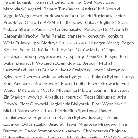
Paweł Łukasik
Tomasz Strzelec
trening
Świt Nowy Dwór
Mazowiecki
wyjazd
Robert Tunkiewicz
Andrzej Królikowski
Vęgoria Węgorzewo
budowa stadionu
Jacek Płuciennik
Znicz
Pruszków
Ostróda
PZPN
Stal Rzeszów
Łukasz Jegliński
Start
Nidzica
Błękitni Pasym
Artur Siemaszko
Polska U-15
Mazur Ełk
Garbarnia Kraków
Rafał Remisz
transfery
konkursy
konkurs
Wisła Puławy
Igor Biedrzycki
Huragan Morąg
Pogoń
Polonia Pasłęk
Siedlce
Sokół Ostróda
Piotr Łysiak
Gutów Mały
Olimpia
Grudziądz
obóz przygotowawczy
sparing
Pasym
Piotr
Erwin Sak
Skiba
plebiscyt
Wojciech Dziemidowicz
Jarocin
Michał
Leszczyński
Janusz Bucholc
Jacek Czałpiński
stomil.olsztyn.pl
Sylwester Czereszewski
Zawisza Bydgoszcz
Polonia Bytom
Patryk
Kun
Arkadiusz Mroczkowski
Motor Lublin
Paweł Głowacki
Emil
Wojda
DKS Dobre Miasto
Mławianka Mława
sparingi
Barczewo
Zin Stadion
wywiad
Arkadiusz Koprucki
Tęcza Biskupiec
Arka
Gdynia
Piotr Głowacki
Jagiellonia Białystok
Piotr Wypniewski
Michał Alancewicz
ultras
Łódzki Klub Sportowy
Paweł
Tomkiewicz
Grzegorz Lech
Bytovia Bytów
licytacje
Adam
Łopatko
Dolcan Ząbki
Jeziorak Iława
Mrągowia Mrągowo
Pisa
Barczewo
Dawid Szymonowicz
karnety
Chojniczanka Chojnice
Dobre Miasto
Zatoka Braniewo
Stal Stalowa Wola
WMZPN
żółte