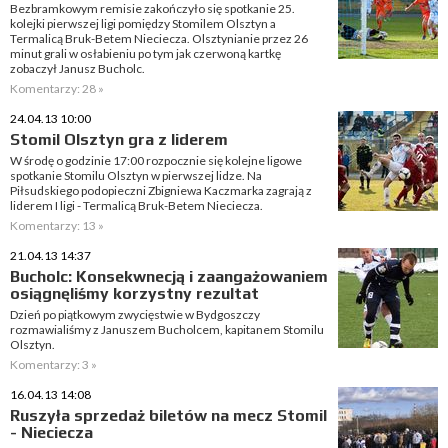
Bezbramkowym remisie zakończyło się spotkanie 25.
kolejki pierwszej ligi pomiędzy Stomilem Olsztyn a
Termalicą Bruk-Betem Nieciecza. Olsztynianie przez 26
minut grali w osłabieniu po tym jak czerwoną kartkę
zobaczył Janusz Bucholc.
Komentarzy: 28 »
24.04.13 10:00
Stomil Olsztyn gra z liderem
W środę o godzinie 17:00 rozpocznie się kolejne ligowe
spotkanie Stomilu Olsztyn w pierwszej lidze. Na
Piłsudskiego podopieczni Zbigniewa Kaczmarka zagrają z
liderem I ligi - Termalicą Bruk-Betem Nieciecza.
Komentarzy: 13 »
21.04.13 14:37
Bucholc: Konsekwnecją i zaangażowaniem
osiągnęliśmy korzystny rezultat
Dzień po piątkowym zwycięstwie w Bydgoszczy
rozmawialiśmy z Januszem Bucholcem, kapitanem Stomilu
Olsztyn.
Komentarzy: 3 »
16.04.13 14:08
Ruszyła sprzedaż biletów na mecz Stomil
- Nieciecza