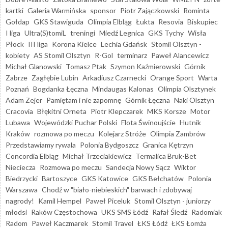
kartki
Galeria Warmińska
sponsor
Piotr Zajączkowski
Rominta
Gołdap
GKS Stawiguda
Olimpia Elbląg
Łukta
Resovia
Biskupiec
I liga
Ultra(S)tomiL
treningi
Miedź Legnica
GKS Tychy
Wisła
Płock
III liga
Korona Kielce
Lechia Gdańsk
Stomil Olsztyn -
kobiety
AS Stomil Olsztyn
R-Gol
terminarz
Paweł Alancewicz
Michał Glanowski
Tomasz Ptak
Szymon Kaźmierowski
Górnik
Zabrze
Zagłębie Lubin
Arkadiusz Czarnecki
Orange Sport
Warta
Poznań
Bogdanka Łęczna
Mindaugas Kalonas
Olimpia Olsztynek
Adam Zejer
Pamiętam i nie zapomnę
Górnik Łęczna
Naki Olsztyn
Cracovia
Błękitni Orneta
Piotr Klepczarek
MKS Korsze
Motor
Lubawa
Wojewódzki Puchar Polski
Flota Świnoujście
Hutnik
Kraków
rozmowa po meczu
Kolejarz Stróże
Olimpia Zambrów
Przedstawiamy rywala
Polonia Bydgoszcz
Granica Kętrzyn
Concordia Elbląg
Michał Trzeciakiewicz
Termalica Bruk-Bet
Nieciecza
Rozmowa po meczu
Sandecja Nowy Sącz
Wiktor
Biedrzycki
Bartoszyce
GKS Katowice
GKS Bełchatów
Polonia
Warszawa
Chodź w "biało-niebieskich" barwach i zdobywaj
nagrody!
Kamil Hempel
Paweł Piceluk
Stomil Olsztyn - juniorzy
młodsi
Raków Częstochowa
UKS SMS Łódź
Rafał Śledź
Radomiak
Radom
Paweł Kaczmarek
Stomil Travel
ŁKS Łódź
ŁKS Łomża