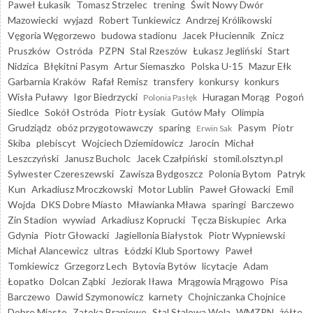
Paweł Łukasik
Tomasz Strzelec
trening
Świt Nowy Dwór
Mazowiecki
wyjazd
Robert Tunkiewicz
Andrzej Królikowski
Vęgoria Węgorzewo
budowa stadionu
Jacek Płuciennik
Znicz
Pruszków
Ostróda
PZPN
Stal Rzeszów
Łukasz Jegliński
Start
Nidzica
Błękitni Pasym
Artur Siemaszko
Polska U-15
Mazur Ełk
Garbarnia Kraków
Rafał Remisz
transfery
konkursy
konkurs
Wisła Puławy
Igor Biedrzycki
Huragan Morąg
Pogoń
Polonia Pasłęk
Siedlce
Sokół Ostróda
Piotr Łysiak
Gutów Mały
Olimpia
Grudziądz
obóz przygotowawczy
sparing
Pasym
Piotr
Erwin Sak
Skiba
plebiscyt
Wojciech Dziemidowicz
Jarocin
Michał
Leszczyński
Janusz Bucholc
Jacek Czałpiński
stomil.olsztyn.pl
Sylwester Czereszewski
Zawisza Bydgoszcz
Polonia Bytom
Patryk
Kun
Arkadiusz Mroczkowski
Motor Lublin
Paweł Głowacki
Emil
Wojda
DKS Dobre Miasto
Mławianka Mława
sparingi
Barczewo
Zin Stadion
wywiad
Arkadiusz Koprucki
Tęcza Biskupiec
Arka
Gdynia
Piotr Głowacki
Jagiellonia Białystok
Piotr Wypniewski
Michał Alancewicz
ultras
Łódzki Klub Sportowy
Paweł
Tomkiewicz
Grzegorz Lech
Bytovia Bytów
licytacje
Adam
Łopatko
Dolcan Ząbki
Jeziorak Iława
Mrągowia Mrągowo
Pisa
Barczewo
Dawid Szymonowicz
karnety
Chojniczanka Chojnice
Dobre Miasto
Zatoka Braniewo
Stal Stalowa Wola
WMZPN
żółte