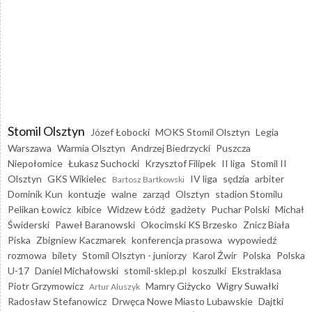
Stomil Olsztyn
Józef Łobocki
MOKS Stomil Olsztyn
Legia
Warszawa
Warmia Olsztyn
Andrzej Biedrzycki
Puszcza
Niepołomice
Łukasz Suchocki
Krzysztof Filipek
II liga
Stomil II
Olsztyn
GKS Wikielec
IV liga
sędzia
arbiter
Bartosz Bartkowski
Dominik Kun
kontuzje
walne
zarząd
Olsztyn
stadion Stomilu
Pelikan Łowicz
kibice
Widzew Łódź
gadżety
Puchar Polski
Michał
Świderski
Paweł Baranowski
Okocimski KS Brzesko
Znicz Biała
Piska
Zbigniew Kaczmarek
konferencja prasowa
wypowiedź
rozmowa
bilety
Stomil Olsztyn - juniorzy
Karol Żwir
Polska
Polska
U-17
Daniel Michałowski
stomil-sklep.pl
koszulki
Ekstraklasa
Piotr Grzymowicz
Mamry Giżycko
Wigry Suwałki
Artur Aluszyk
Radosław Stefanowicz
Drwęca Nowe Miasto Lubawskie
Dajtki