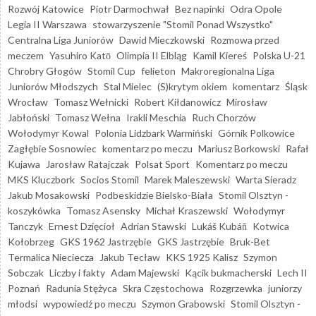
Rozwój Katowice
Piotr Darmochwał
Bez napinki
Odra Opole
Legia II Warszawa
stowarzyszenie "Stomil Ponad Wszystko"
Centralna Liga Juniorów
Dawid Mieczkowski
Rozmowa przed
meczem
Yasuhiro Katō
Olimpia II Elbląg
Kamil Kiereś
Polska U-21
Chrobry Głogów
Stomil Cup
felieton
Makroregionalna Liga
Juniorów Młodszych
Stal Mielec
(S)krytym okiem
komentarz
Śląsk
Wrocław
Tomasz Wełnicki
Robert Kiłdanowicz
Mirosław
Jabłoński
Tomasz Wełna
Irakli Meschia
Ruch Chorzów
Wołodymyr Kowal
Polonia Lidzbark Warmiński
Górnik Polkowice
Zagłębie Sosnowiec
komentarz po meczu
Mariusz Borkowski
Rafał
Kujawa
Jarosław Ratajczak
Polsat Sport
Komentarz po meczu
MKS Kluczbork
Socios Stomil
Marek Maleszewski
Warta Sieradz
Jakub Mosakowski
Podbeskidzie Bielsko-Biała
Stomil Olsztyn -
koszykówka
Tomasz Asensky
Michał Kraszewski
Wołodymyr
Tanczyk
Ernest Dzięcioł
Adrian Stawski
Lukáš Kubáň
Kotwica
Kołobrzeg
GKS 1962 Jastrzębie
GKS Jastrzębie
Bruk-Bet
Termalica Nieciecza
Jakub Tecław
KKS 1925 Kalisz
Szymon
Sobczak
Liczby i fakty
Adam Majewski
Kącik bukmacherski
Lech II
Poznań
Radunia Stężyca
Skra Częstochowa
Rozgrzewka
juniorzy
młodsi
wypowiedź po meczu
Szymon Grabowski
Stomil Olsztyn -