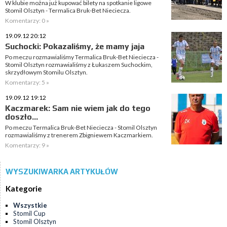
W klubie można już kupować bilety na spotkanie ligowe
Stomil Olsztyn - Termalica Bruk-Bet Nieciecza.
Komentarzy: 0 »
19.09.12 20:12
Suchocki: Pokazaliśmy, że mamy jaja
Po meczu rozmawialiśmy Termalica Bruk-Bet Nieciecza -
Stomil Olsztyn rozmawialiśmy z Łukaszem Suchockim,
skrzydłowym Stomilu Olsztyn.
Komentarzy: 5 »
19.09.12 19:12
Kaczmarek: Sam nie wiem jak do tego
doszło...
Po meczu Termalica Bruk-Bet Nieciecza - Stomil Olsztyn
rozmawialiśmy z trenerem Zbigniewem Kaczmarkiem.
Komentarzy: 9 »
WYSZUKIWARKA ARTYKUŁÓW
Kategorie
Wszystkie
Stomil Cup
Stomil Olsztyn