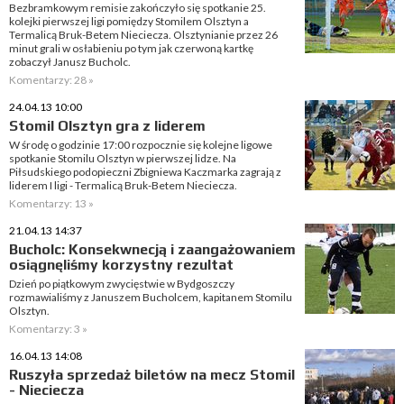
Bezbramkowym remisie zakończyło się spotkanie 25.
kolejki pierwszej ligi pomiędzy Stomilem Olsztyn a
Termalicą Bruk-Betem Nieciecza. Olsztynianie przez 26
minut grali w osłabieniu po tym jak czerwoną kartkę
zobaczył Janusz Bucholc.
Komentarzy: 28 »
24.04.13 10:00
Stomil Olsztyn gra z liderem
W środę o godzinie 17:00 rozpocznie się kolejne ligowe
spotkanie Stomilu Olsztyn w pierwszej lidze. Na
Piłsudskiego podopieczni Zbigniewa Kaczmarka zagrają z
liderem I ligi - Termalicą Bruk-Betem Nieciecza.
Komentarzy: 13 »
21.04.13 14:37
Bucholc: Konsekwnecją i zaangażowaniem
osiągnęliśmy korzystny rezultat
Dzień po piątkowym zwycięstwie w Bydgoszczy
rozmawialiśmy z Januszem Bucholcem, kapitanem Stomilu
Olsztyn.
Komentarzy: 3 »
16.04.13 14:08
Ruszyła sprzedaż biletów na mecz Stomil
- Nieciecza