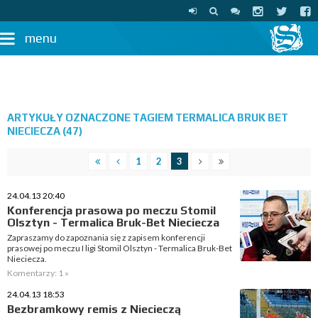
menu
ARTYKUŁY OZNACZONE TAGIEM TERMALICA BRUK BET
NIECIECZA (47)
1
2
3
24.04.13 20:40
Konferencja prasowa po meczu Stomil
Olsztyn - Termalica Bruk-Bet Nieciecza
Zapraszamy do zapoznania się z zapisem konferencji
prasowej po meczu I ligi Stomil Olsztyn - Termalica Bruk-Bet
Nieciecza.
Komentarzy: 1 »
24.04.13 18:53
Bezbramkowy remis z Niecieczą