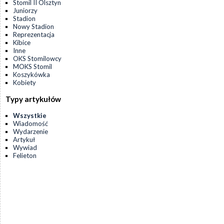
Stomil II Olsztyn
Juniorzy
Stadion
Nowy Stadion
Reprezentacja
Kibice
Inne
OKS Stomilowcy
MOKS Stomil
Koszykówka
Kobiety
Typy artykułów
Wszystkie
Wiadomość
Wydarzenie
Artykuł
Wywiad
Felieton