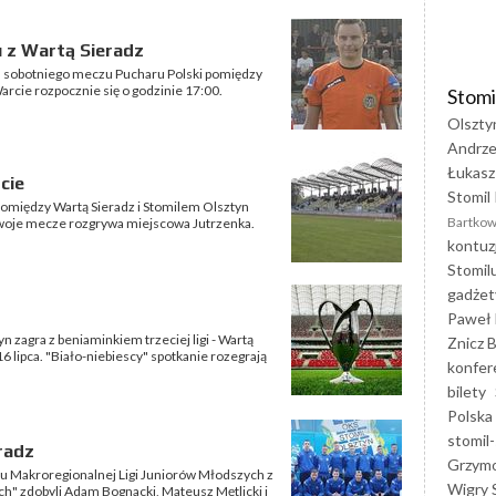
u z Wartą Sieradz
m sobotniego meczu Pucharu Polski pomiędzy
arcie rozpocznie się o godzinie 17:00.
Stomi
Olszty
Andrze
Łukasz
cie
Stomil 
pomiędzy Wartą Sieradz i Stomilem Olsztyn
Bartkow
 swoje mecze rozgrywa miejscowa Jutrzenka.
kontuz
Stomil
gadżet
Paweł 
 zagra z beniaminkiem trzeciej ligi - Wartą
Znicz B
16 lipca. "Biało-niebiescy" spotkanie rozegrają
konfer
bilety
Polska
stomil-
radz
Grzym
zu Makroregionalnej Ligi Juniorów Młodszych z
Wigry 
kich" zdobyli Adam Bognacki, Mateusz Mętlicki i