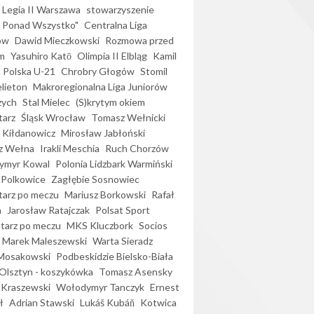
Legia II Warszawa
stowarzyszenie
l Ponad Wszystko"
Centralna Liga
ów
Dawid Mieczkowski
Rozmowa przed
m
Yasuhiro Katō
Olimpia II Elbląg
Kamil
Polska U-21
Chrobry Głogów
Stomil
elieton
Makroregionalna Liga Juniorów
zych
Stal Mielec
(S)krytym okiem
arz
Śląsk Wrocław
Tomasz Wełnicki
 Kiłdanowicz
Mirosław Jabłoński
z Wełna
Irakli Meschia
Ruch Chorzów
ymyr Kowal
Polonia Lidzbark Warmiński
 Polkowice
Zagłębie Sosnowiec
arz po meczu
Mariusz Borkowski
Rafał
a
Jarosław Ratajczak
Polsat Sport
arz po meczu
MKS Kluczbork
Socios
Marek Maleszewski
Warta Sieradz
Mosakowski
Podbeskidzie Bielsko-Biała
 Olsztyn - koszykówka
Tomasz Asensky
 Kraszewski
Wołodymyr Tanczyk
Ernest
ł
Adrian Stawski
Lukáš Kubáň
Kotwica