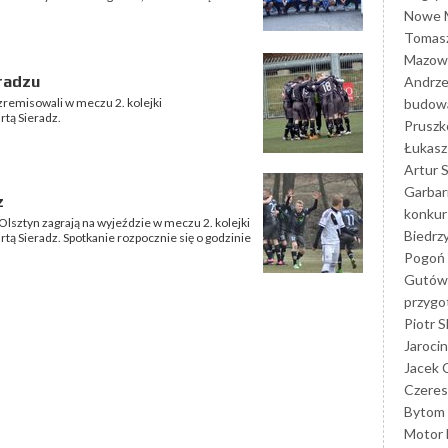
Nowe M
Tomasz
Mazowi
radzu
Andrze
budowa
remisowali w meczu 2. kolejki
tą Sieradz.
Prusz
Łukasz 
Artur 
Garbar
z
konkur
lsztyn zagrają na wyjeździe w meczu 2. kolejki
Biedrz
tą Sieradz. Spotkanie rozpocznie się o godzinie
Pogoń 
Gutów
przyg
Piotr S
Jarocin
Jacek 
Czeres
Bytom
Motor 