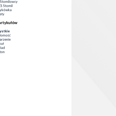
Stomilowcy
 Stomil
zykówka
ety
artykułów
ystkie
domość
rzenie
kuł
iad
eton