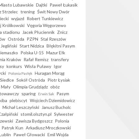
iasto Lubawskie
Dajtki
Paweł Łukasik
 Strzelec
trening
Świt Nowy Dwór
ecki
wyjazd
Robert Tunkiewicz
j Królikowski
Vęgoria Węgorzewo
 stadionu
Jacek Płuciennik
Znicz
ków
Ostróda
PZPN
Stal Rzeszów
Jegliński
Start Nidzica
Błękitni Pasym
Siemaszko
Polska U-15
Mazur Ełk
nia Kraków
Rafał Remisz
transfery
sy
konkurs
Wisła Puławy
Igor
ycki
Huragan Morąg
Polonia Pasłęk
Siedlce
Sokół Ostróda
Piotr Łysiak
 Mały
Olimpia Grudziądz
obóz
otowawczy
sparing
Pasym
Erwin Sak
kiba
plebiscyt
Wojciech Dziemidowicz
Michał Leszczyński
Janusz Bucholc
Czałpiński
stomil.olsztyn.pl
Sylwester
zewski
Zawisza Bydgoszcz
Polonia
Patryk Kun
Arkadiusz Mroczkowski
Lublin
Paweł Głowacki
Emil Wojda