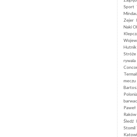
Sport
Mindau
Zejer
Naki O
Klepcz
Wojewó
Hutnik
Stróże
rywala
Concor
Termal
meczu
Bartos
Poloni
barwac
Paweł 
Raków
Śledź
Stomil 
Katow