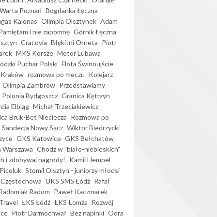
Warta Poznań
Bogdanka Łęczna
gas Kalonas
Olimpia Olsztynek
Adam
Pamiętam i nie zapomnę
Górnik Łęczna
lsztyn
Cracovia
Błękitni Orneta
Piotr
arek
MKS Korsze
Motor Lubawa
dzki Puchar Polski
Flota Świnoujście
 Kraków
rozmowa po meczu
Kolejarz
Olimpia Zambrów
Przedstawiamy
Polonia Bydgoszcz
Granica Kętrzyn
dia Elbląg
Michał Trzeciakiewicz
ica Bruk-Bet Nieciecza
Rozmowa po
Sandecja Nowy Sącz
Wiktor Biedrzycki
zyce
GKS Katowice
GKS Bełchatów
a Warszawa
Chodź w "biało-niebieskich"
h i zdobywaj nagrody!
Kamil Hempel
Piceluk
Stomil Olsztyn - juniorzy młodsi
 Częstochowa
UKS SMS Łódź
Rafał
Radomiak Radom
Paweł Kaczmarek
Travel
ŁKS Łódź
ŁKS Łomża
Rozwój
ice
Piotr Darmochwał
Bez napinki
Odra