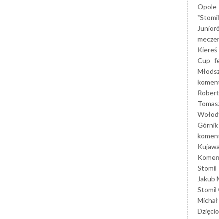
Opole
"Stomi
Junior
mecze
Kiereś
Cup
f
Młods
koment
Robert
Tomas
Wołod
Górnik
koment
Kujaw
Koment
Stomil
Jakub 
Stomil
Michał
Dzięcio