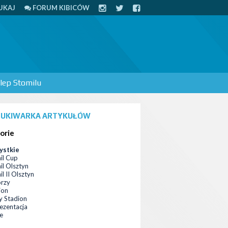
UKAJ
FORUM KIBICÓW
lep Stomilu
UKIWARKA ARTYKUŁÓW
orie
ystkie
il Cup
il Olsztyn
l II Olsztyn
orzy
ion
 Stadion
ezentacja
ce