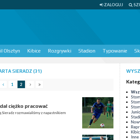
ZALOGUJ
SZ
l Olsztyn
Kibice
Rozgrywki
Stadion
Typowanie
Sk
RTA SIERADZ (31)
WYSZ
Kateg
1
2
Wsz
Stom
Stom
dal ciężko pracować
Stomi
Juni
ą Sieradz rozmawialiśmy z napastnikiem
Stad
Nowy
Repr
Kibi
Inne