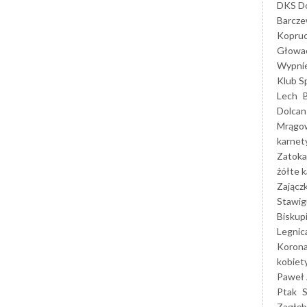
DKS Do
Barcz
Kopruc
Głowa
Wypni
Klub S
Lech
Dolcan
Mrągo
karnet
Zatoka
żółte k
Zającz
Stawig
Biskup
Legnic
Korona
kobiet
Paweł 
Ptak
Zagłęb