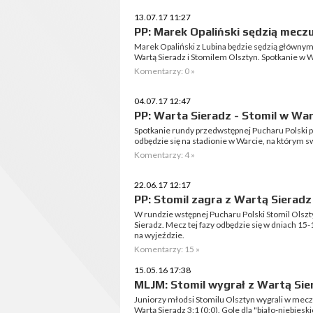
13.07.17 11:27
PP: Marek Opaliński sędzią mecz
Marek Opaliński z Lubina będzie sędzią główny
Wartą Sieradz i Stomilem Olsztyn. Spotkanie w W
Komentarzy: 0 »
04.07.17 12:47
PP: Warta Sieradz - Stomil w War
Spotkanie rundy przedwstępnej Pucharu Polski 
odbędzie się na stadionie w Warcie, na którym
Komentarzy: 4 »
22.06.17 12:17
PP: Stomil zagra z Wartą Sieradz
W rundzie wstępnej Pucharu Polski Stomil Olsztyn
Sieradz. Mecz tej fazy odbędzie się w dniach 15-
na wyjeździe.
Komentarzy: 15 »
15.05.16 17:38
MLJM: Stomil wygrał z Wartą Sie
Juniorzy młodsi Stomilu Olsztyn wygrali w mec
Wartą Sieradz 3:1 (0:0). Gole dla "biało-niebies