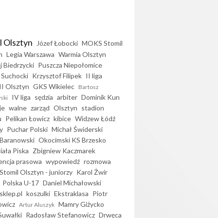
l Olsztyn
Józef Łobocki
MOKS Stomil
n
Legia Warszawa
Warmia Olsztyn
j Biedrzycki
Puszcza Niepołomice
 Suchocki
Krzysztof Filipek
II liga
II Olsztyn
GKS Wikielec
Bartosz
IV liga
sędzia
arbiter
Dominik Kun
ski
je
walne
zarząd
Olsztyn
stadion
u
Pelikan Łowicz
kibice
Widzew Łódź
y
Puchar Polski
Michał Świderski
Baranowski
Okocimski KS Brzesko
iała Piska
Zbigniew Kaczmarek
encja prasowa
wypowiedź
rozmowa
Stomil Olsztyn - juniorzy
Karol Żwir
Polska U-17
Daniel Michałowski
sklep.pl
koszulki
Ekstraklasa
Piotr
owicz
Mamry Giżycko
Artur Aluszyk
Suwałki
Radosław Stefanowicz
Drwęca