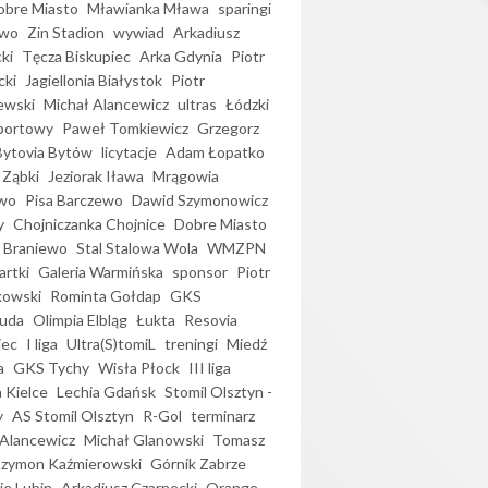
bre Miasto
Mławianka Mława
sparingi
ewo
Zin Stadion
wywiad
Arkadiusz
ki
Tęcza Biskupiec
Arka Gdynia
Piotr
cki
Jagiellonia Białystok
Piotr
ewski
Michał Alancewicz
ultras
Łódzki
portowy
Paweł Tomkiewicz
Grzegorz
Bytovia Bytów
licytacje
Adam Łopatko
 Ząbki
Jeziorak Iława
Mrągowia
wo
Pisa Barczewo
Dawid Szymonowicz
y
Chojniczanka Chojnice
Dobre Miasto
 Braniewo
Stal Stalowa Wola
WMZPN
artki
Galeria Warmińska
sponsor
Piotr
kowski
Rominta Gołdap
GKS
uda
Olimpia Elbląg
Łukta
Resovia
iec
I liga
Ultra(S)tomiL
treningi
Miedź
a
GKS Tychy
Wisła Płock
III liga
 Kielce
Lechia Gdańsk
Stomil Olsztyn -
y
AS Stomil Olsztyn
R-Gol
terminarz
Alancewicz
Michał Glanowski
Tomasz
Szymon Kaźmierowski
Górnik Zabrze
ie Lubin
Arkadiusz Czarnecki
Orange