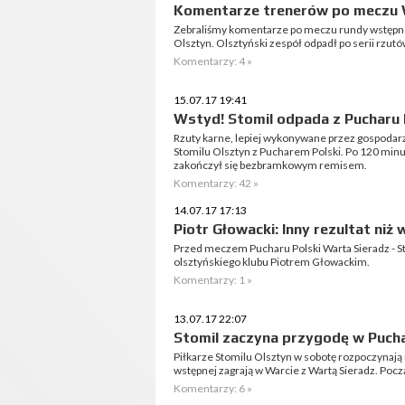
Komentarze trenerów po meczu W
Zebraliśmy komentarze po meczu rundy wstępnej
Olsztyn. Olsztyński zespół odpadł po serii rzut
Komentarzy: 4 »
15.07.17 19:41
Wstyd! Stomil odpada z Pucharu 
Rzuty karne, lepiej wykonywane przez gospodar
Stomilu Olsztyn z Pucharem Polski. Po 120 min
zakończył się bezbramkowym remisem.
Komentarzy: 42 »
14.07.17 17:13
Piotr Głowacki: Inny rezultat niż
Przed meczem Pucharu Polski Warta Sieradz - 
olsztyńskiego klubu Piotrem Głowackim.
Komentarzy: 1 »
13.07.17 22:07
Stomil zaczyna przygodę w Pucha
Piłkarze Stomilu Olsztyn w sobotę rozpoczynają 
wstępnej zagrają w Warcie z Wartą Sieradz. Pocz
Komentarzy: 6 »