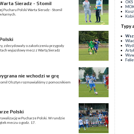
OKS 
arta Sieradz - Stomil
MOKS
 Pucharu Polski Warta Sieradz - Stomil
Kos
ów karnych.
Kobi
Typy 
Wsz
Polski
Wia
Wyda
zy, zdecydowały o zakończeniu przygody
Arty
utach wyjazdowy mecz z Wartą Sieradz
Wyw
Feli
 wygrana nie wchodzi w grę
Stomil Olsztyn rozmawialiśmy z pomocnikiem
rze Polski
rywalizację w Pucharze Polski. W rundzie
ątek meczu o godz. 17.