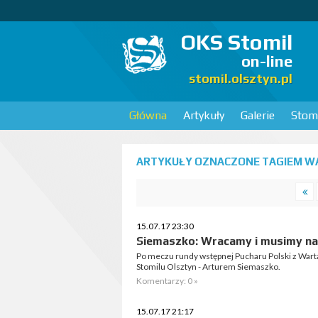
OKS Stomil
on-line
stomil.olsztyn.pl
Główna
Artykuły
Galerie
Stomi
ARTYKUŁY OZNACZONE TAGIEM WA
15.07.17 23:30
Siemaszko: Wracamy i musimy na
Po meczu rundy wstępnej Pucharu Polski z Wart
Stomilu Olsztyn - Arturem Siemaszko.
Komentarzy: 0 »
15.07.17 21:17