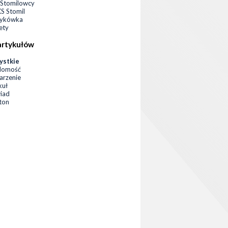
Stomilowcy
 Stomil
zykówka
ety
artykułów
ystkie
domość
rzenie
kuł
iad
eton