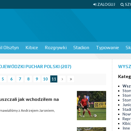
ZALOGUJ
SZ
l Olsztyn
Kibice
Rozgrywki
Stadion
Typowanie
Sk
JEWÓDZKI PUCHAR POLSKI (207)
WYSZ
Kateg
5
6
7
8
9
10
11
Wsz
Stom
Stom
uszczali jak wchodziłem na
Stomi
Juni
Stad
ozmawialiśmy z Andrzejem Jaroniem,
Nowy
Repr
Kibi
Inne