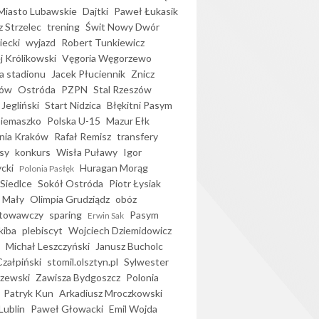
iasto Lubawskie
Dajtki
Paweł Łukasik
 Strzelec
trening
Świt Nowy Dwór
ecki
wyjazd
Robert Tunkiewicz
j Królikowski
Vęgoria Węgorzewo
 stadionu
Jacek Płuciennik
Znicz
ków
Ostróda
PZPN
Stal Rzeszów
Jegliński
Start Nidzica
Błękitni Pasym
Siemaszko
Polska U-15
Mazur Ełk
nia Kraków
Rafał Remisz
transfery
sy
konkurs
Wisła Puławy
Igor
ycki
Huragan Morąg
Polonia Pasłęk
Siedlce
Sokół Ostróda
Piotr Łysiak
 Mały
Olimpia Grudziądz
obóz
otowawczy
sparing
Pasym
Erwin Sak
kiba
plebiscyt
Wojciech Dziemidowicz
Michał Leszczyński
Janusz Bucholc
Czałpiński
stomil.olsztyn.pl
Sylwester
zewski
Zawisza Bydgoszcz
Polonia
Patryk Kun
Arkadiusz Mroczkowski
Lublin
Paweł Głowacki
Emil Wojda