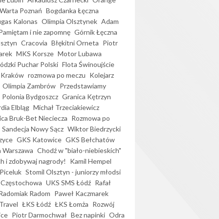
Warta Poznań
Bogdanka Łęczna
gas Kalonas
Olimpia Olsztynek
Adam
Pamiętam i nie zapomnę
Górnik Łęczna
lsztyn
Cracovia
Błękitni Orneta
Piotr
arek
MKS Korsze
Motor Lubawa
dzki Puchar Polski
Flota Świnoujście
 Kraków
rozmowa po meczu
Kolejarz
Olimpia Zambrów
Przedstawiamy
Polonia Bydgoszcz
Granica Kętrzyn
dia Elbląg
Michał Trzeciakiewicz
ica Bruk-Bet Nieciecza
Rozmowa po
Sandecja Nowy Sącz
Wiktor Biedrzycki
zyce
GKS Katowice
GKS Bełchatów
a Warszawa
Chodź w "biało-niebieskich"
h i zdobywaj nagrody!
Kamil Hempel
Piceluk
Stomil Olsztyn - juniorzy młodsi
 Częstochowa
UKS SMS Łódź
Rafał
Radomiak Radom
Paweł Kaczmarek
Travel
ŁKS Łódź
ŁKS Łomża
Rozwój
ice
Piotr Darmochwał
Bez napinki
Odra