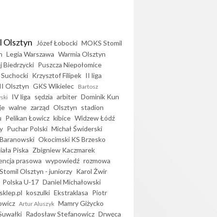
l Olsztyn
Józef Łobocki
MOKS Stomil
n
Legia Warszawa
Warmia Olsztyn
j Biedrzycki
Puszcza Niepołomice
 Suchocki
Krzysztof Filipek
II liga
II Olsztyn
GKS Wikielec
Bartosz
IV liga
sędzia
arbiter
Dominik Kun
ski
je
walne
zarząd
Olsztyn
stadion
u
Pelikan Łowicz
kibice
Widzew Łódź
y
Puchar Polski
Michał Świderski
Baranowski
Okocimski KS Brzesko
iała Piska
Zbigniew Kaczmarek
encja prasowa
wypowiedź
rozmowa
Stomil Olsztyn - juniorzy
Karol Żwir
Polska U-17
Daniel Michałowski
sklep.pl
koszulki
Ekstraklasa
Piotr
owicz
Mamry Giżycko
Artur Aluszyk
Suwałki
Radosław Stefanowicz
Drwęca