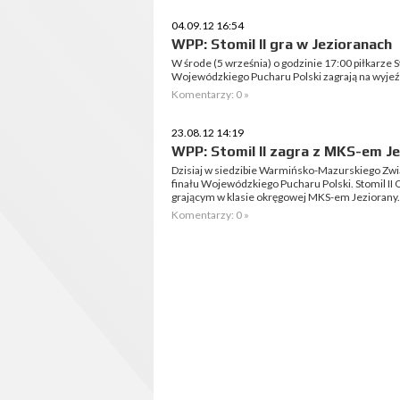
04.09.12 16:54
WPP: Stomil II gra w Jezioranach
W środe (5 września) o godzinie 17:00 piłkarze S
Wojewódzkiego Pucharu Polski zagrają na wyjeź
Komentarzy: 0 »
23.08.12 14:19
WPP: Stomil II zagra z MKS-em J
Dzisiaj w siedzibie Warmińsko-Mazurskiego Zwią
finału Wojewódzkiego Pucharu Polski. Stomil II O
grającym w klasie okręgowej MKS-em Jeziorany.
Komentarzy: 0 »