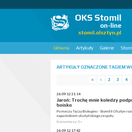
OKS Stomil
on-line
stomil.olsztyn.pl
Główna
Artykuły
Galerie
Stomi
ARTYKUŁY OZNACZONE TAGIEM WO
2
3
4
26.09.12 21:14
Jaroń: Trochę mnie koledzy podp
boisko
Po meczu Tęcza Biskupiec - Stomil II Olsztyn r
napastnikiem olsztyńskiego zespołu.
Komentarzy: 0 »
26.09.12 17:42