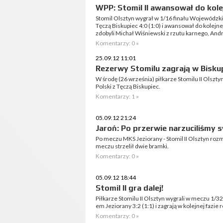
WPP: Stomil II awansował do kole
Stomil Olsztyn wygrał w 1/16 finału Wojewódzki
Tęczą Biskupiec 4:0 (1:0) i awansował do kolejne
zdobyli Michał Wiśniewski z rzutu karnego, Andrz
Komentarzy: 0 »
25.09.12 11:01
Rezerwy Stomilu zagrają w Bisku
W środę (26 września) piłkarze Stomilu II Olszt
Polski z Tęczą Biskupiec.
Komentarzy: 1 »
05.09.12 21:24
Jaroń: Po przerwie narzuciliśmy s
Po meczu MKS Jeziorany - Stomil II Olsztyn ro
meczu strzelił dwie bramki.
Komentarzy: 0 »
05.09.12 18:44
Stomil II gra dalej!
Piłkarze Stomilu II Olsztyn wygrali w meczu 1/
em Jeziorany 3:2 (1:1) i zagrają w kolejnej fazie
Komentarzy: 0 »