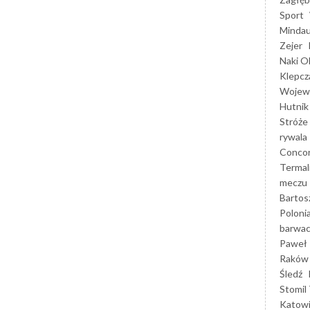
Sport
Mindau
Zejer
Naki O
Klepcz
Wojewó
Hutnik
Stróże
rywala
Concor
Termal
meczu
Bartos
Poloni
barwac
Paweł 
Raków
Śledź
Stomil 
Katow