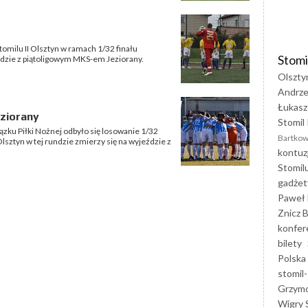
tomilu II Olsztyn w ramach 1/32 finału
Stomi
dzie z piątoligowym MKS-em Jeziorany.
Olszty
Andrze
Łukasz
eziorany
Stomil 
zku Piłki Nożnej odbyło się losowanie 1/32
Bartkow
lsztyn w tej rundzie zmierzy się na wyjeździe z
kontuz
Stomil
gadżet
Paweł 
Znicz B
konfer
bilety
Polska
stomil-
Grzym
Wigry 