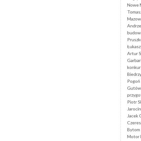
Nowe M
Tomasz
Mazowi
Andrze
budowa
Prusz
Łukasz 
Artur 
Garbar
konkur
Biedrz
Pogoń 
Gutów
przyg
Piotr S
Jarocin
Jacek 
Czeres
Bytom
Motor 