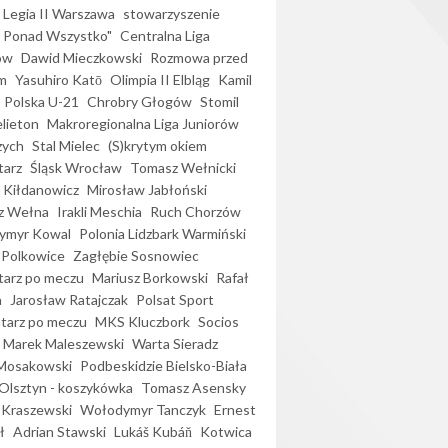
Legia II Warszawa
stowarzyszenie
l Ponad Wszystko"
Centralna Liga
ów
Dawid Mieczkowski
Rozmowa przed
m
Yasuhiro Katō
Olimpia II Elbląg
Kamil
Polska U-21
Chrobry Głogów
Stomil
elieton
Makroregionalna Liga Juniorów
zych
Stal Mielec
(S)krytym okiem
arz
Śląsk Wrocław
Tomasz Wełnicki
 Kiłdanowicz
Mirosław Jabłoński
z Wełna
Irakli Meschia
Ruch Chorzów
ymyr Kowal
Polonia Lidzbark Warmiński
 Polkowice
Zagłębie Sosnowiec
arz po meczu
Mariusz Borkowski
Rafał
a
Jarosław Ratajczak
Polsat Sport
arz po meczu
MKS Kluczbork
Socios
Marek Maleszewski
Warta Sieradz
Mosakowski
Podbeskidzie Bielsko-Biała
 Olsztyn - koszykówka
Tomasz Asensky
 Kraszewski
Wołodymyr Tanczyk
Ernest
ł
Adrian Stawski
Lukáš Kubáň
Kotwica