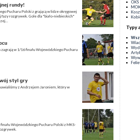
OKS 
jnej rundy!
MOKS
ego Pucharu Polski z grającą w lidze okręgowej
Kos
j fazy rozgrywek. Gole dla "biało-niebieskich"
Kobi
ej...
Typy 
Wsz
Wia
pcu
Wyda
yn zagrają w 1/16 finału Wojewódzkiego Pucharu
Arty
Wyw
Feli
wój styl gry
zmawialiśmy z Andrzejem Jaroniem, który w
32 finału Wojewódzkiego Pucharu Polski z MKS-
 rozgrywek.