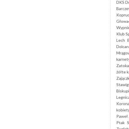
DKS Do
Barcz
Kopruc
Głowa
Wypni
Klub S
Lech
Dolcan
Mrągo
karnet
Zatoka
żółte k
Zającz
Stawig
Biskup
Legnic
Korona
kobiet
Paweł 
Ptak
Zagłęb