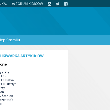
UKAJ
FORUM KIBICÓW
lep Stomilu
UKIWARKA ARTYKUŁÓW
orie
ystkie
il Cup
il Olsztyn
l II Olsztyn
orzy
ion
 Stadion
ezentacja
ce