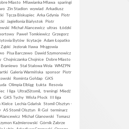
bre Miasto
Mławianka Mława
sparingi
ewo
Zin Stadion
wywiad
Arkadiusz
ki
Tęcza Biskupiec
Arka Gdynia
Piotr
cki
Jagiellonia Białystok
Piotr
ewski
Michał Alancewicz
ultras
Łódzki
portowy
Paweł Tomkiewicz
Grzegorz
Bytovia Bytów
licytacje
Adam Łopatko
 Ząbki
Jeziorak Iława
Mrągowia
wo
Pisa Barczewo
Dawid Szymonowicz
y
Chojniczanka Chojnice
Dobre Miasto
 Braniewo
Stal Stalowa Wola
WMZPN
artki
Galeria Warmińska
sponsor
Piotr
kowski
Rominta Gołdap
GKS
uda
Olimpia Elbląg
Łukta
Resovia
iec
I liga
Ultra(S)tomiL
treningi
Miedź
a
GKS Tychy
Wisła Płock
III liga
 Kielce
Lechia Gdańsk
Stomil Olsztyn -
y
AS Stomil Olsztyn
R-Gol
terminarz
Alancewicz
Michał Glanowski
Tomasz
Szymon Kaźmierowski
Górnik Zabrze
ie Lubin
Arkadiusz Czarnecki
Orange