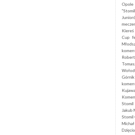
Opole
"Stomi
Junior
mecze
Kiereś
Cup
f
Młods
koment
Robert
Tomas
Wołod
Górnik
koment
Kujaw
Koment
Stomil
Jakub 
Stomil
Michał
Dzięcio