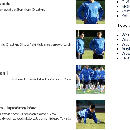
OKS 
omilu
MOKS
renował ze Stomilem Olsztyn.
Kos
Kobi
Typy 
Wsz
Wia
Wyda
milu Olsztyn. Olsztyński klub zrezygnował z ich
Arty
Wyw
Feli
onii
ch zawodników: Hideaki Takeda i Yasuhiro Katō.
ws. Japończyków
Olsztyn pozyska nowych zawodników.
 dwóch zawodników z Japonii: Hideaki Takeda i