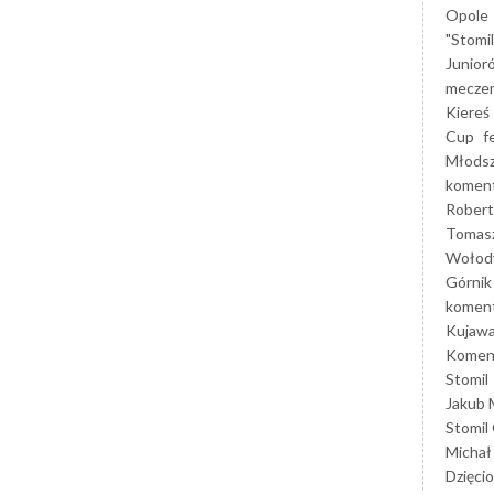
Opole
"Stomi
Junior
mecze
Kiereś
Cup
f
Młods
koment
Robert
Tomas
Wołod
Górnik
koment
Kujaw
Koment
Stomil
Jakub 
Stomil
Michał
Dzięcio