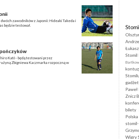
nii
 dwóch zawodników z Japonii: Hideaki Takeda i
zas będzie testował.
Stomi
Olszty
Andrze
Łukasz
Japończyków
Stomil 
hiro Katō - będą testowani przez
Bartkow
 drużyną Zbigniewa Kaczmarka rozpoczną w
kontuz
Stomil
gadżet
Paweł 
Znicz B
konfer
bilety
Polska
stomil-
Grzym
Wigry 