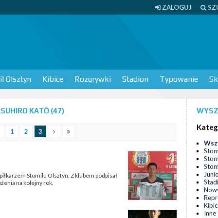
ZALOGUJ
SZ
l Olsztyn
Kibice
Rozgrywki
Stadion
Typowanie
Sk
UHIRO KATŌ (47)
WYSZ
Kateg
1
2
3
Wsz
Stom
Stom
Stomi
Juni
piłkarzem Stomilu Olsztyn. Z klubem podpisał
Stad
żenia na kolejny rok.
Nowy
Repr
Kibi
Inne