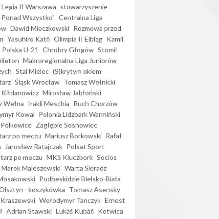
Legia II Warszawa
stowarzyszenie
l Ponad Wszystko"
Centralna Liga
ów
Dawid Mieczkowski
Rozmowa przed
m
Yasuhiro Katō
Olimpia II Elbląg
Kamil
Polska U-21
Chrobry Głogów
Stomil
elieton
Makroregionalna Liga Juniorów
zych
Stal Mielec
(S)krytym okiem
arz
Śląsk Wrocław
Tomasz Wełnicki
 Kiłdanowicz
Mirosław Jabłoński
z Wełna
Irakli Meschia
Ruch Chorzów
ymyr Kowal
Polonia Lidzbark Warmiński
 Polkowice
Zagłębie Sosnowiec
arz po meczu
Mariusz Borkowski
Rafał
a
Jarosław Ratajczak
Polsat Sport
arz po meczu
MKS Kluczbork
Socios
Marek Maleszewski
Warta Sieradz
Mosakowski
Podbeskidzie Bielsko-Biała
 Olsztyn - koszykówka
Tomasz Asensky
 Kraszewski
Wołodymyr Tanczyk
Ernest
ł
Adrian Stawski
Lukáš Kubáň
Kotwica