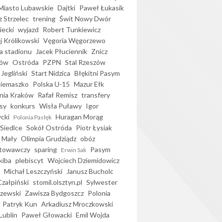
iasto Lubawskie
Dajtki
Paweł Łukasik
 Strzelec
trening
Świt Nowy Dwór
ecki
wyjazd
Robert Tunkiewicz
j Królikowski
Vęgoria Węgorzewo
 stadionu
Jacek Płuciennik
Znicz
ków
Ostróda
PZPN
Stal Rzeszów
Jegliński
Start Nidzica
Błękitni Pasym
Siemaszko
Polska U-15
Mazur Ełk
nia Kraków
Rafał Remisz
transfery
sy
konkurs
Wisła Puławy
Igor
ycki
Huragan Morąg
Polonia Pasłęk
Siedlce
Sokół Ostróda
Piotr Łysiak
 Mały
Olimpia Grudziądz
obóz
otowawczy
sparing
Pasym
Erwin Sak
kiba
plebiscyt
Wojciech Dziemidowicz
Michał Leszczyński
Janusz Bucholc
Czałpiński
stomil.olsztyn.pl
Sylwester
zewski
Zawisza Bydgoszcz
Polonia
Patryk Kun
Arkadiusz Mroczkowski
Lublin
Paweł Głowacki
Emil Wojda