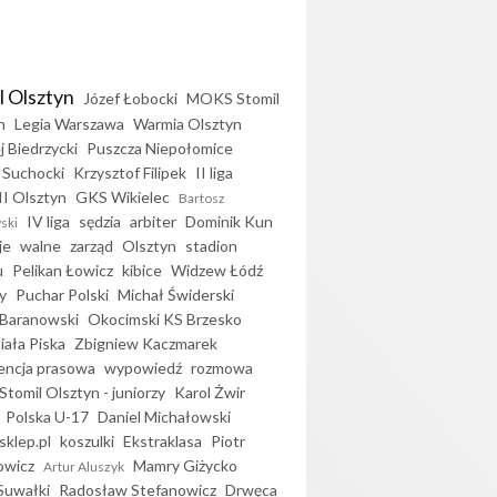
l Olsztyn
Józef Łobocki
MOKS Stomil
n
Legia Warszawa
Warmia Olsztyn
j Biedrzycki
Puszcza Niepołomice
 Suchocki
Krzysztof Filipek
II liga
II Olsztyn
GKS Wikielec
Bartosz
IV liga
sędzia
arbiter
Dominik Kun
ski
je
walne
zarząd
Olsztyn
stadion
u
Pelikan Łowicz
kibice
Widzew Łódź
y
Puchar Polski
Michał Świderski
Baranowski
Okocimski KS Brzesko
iała Piska
Zbigniew Kaczmarek
encja prasowa
wypowiedź
rozmowa
Stomil Olsztyn - juniorzy
Karol Żwir
Polska U-17
Daniel Michałowski
sklep.pl
koszulki
Ekstraklasa
Piotr
owicz
Mamry Giżycko
Artur Aluszyk
Suwałki
Radosław Stefanowicz
Drwęca