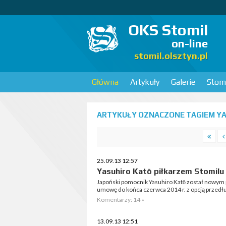
OKS Stomil
on-line
stomil.olsztyn.pl
Główna
Artykuły
Galerie
Stomi
ARTYKUŁY OZNACZONE TAGIEM YAS
25.09.13 12:57
Yasuhiro Katō piłkarzem Stomilu
Japoński pomocnik Yasuhiro Katō został nowym 
umowę do końca czerwca 2014 r. z opcją przedłu
Komentarzy: 14 »
13.09.13 12:51