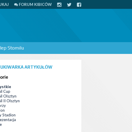
UKAJ
FORUM KIBICÓW
lep Stomilu
UKIWARKA ARTYKUŁÓW
orie
ystkie
il Cup
il Olsztyn
l II Olsztyn
orzy
ion
 Stadion
ezentacja
ce