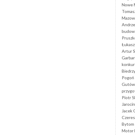
Nowe M
Tomasz
Mazowi
Andrze
budowa
Prusz
Łukasz 
Artur 
Garbar
konkur
Biedrz
Pogoń 
Gutów
przyg
Piotr S
Jarocin
Jacek 
Czeres
Bytom
Motor 