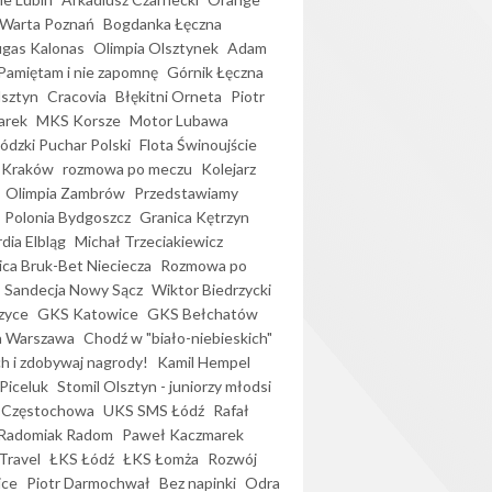
Warta Poznań
Bogdanka Łęczna
gas Kalonas
Olimpia Olsztynek
Adam
Pamiętam i nie zapomnę
Górnik Łęczna
lsztyn
Cracovia
Błękitni Orneta
Piotr
arek
MKS Korsze
Motor Lubawa
dzki Puchar Polski
Flota Świnoujście
 Kraków
rozmowa po meczu
Kolejarz
Olimpia Zambrów
Przedstawiamy
Polonia Bydgoszcz
Granica Kętrzyn
dia Elbląg
Michał Trzeciakiewicz
ica Bruk-Bet Nieciecza
Rozmowa po
Sandecja Nowy Sącz
Wiktor Biedrzycki
zyce
GKS Katowice
GKS Bełchatów
a Warszawa
Chodź w "biało-niebieskich"
h i zdobywaj nagrody!
Kamil Hempel
Piceluk
Stomil Olsztyn - juniorzy młodsi
 Częstochowa
UKS SMS Łódź
Rafał
Radomiak Radom
Paweł Kaczmarek
Travel
ŁKS Łódź
ŁKS Łomża
Rozwój
ice
Piotr Darmochwał
Bez napinki
Odra