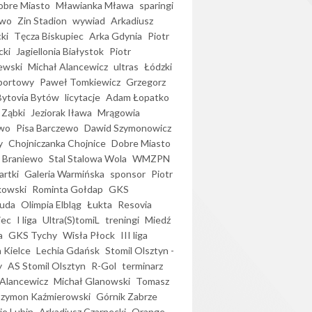
bre Miasto
Mławianka Mława
sparingi
ewo
Zin Stadion
wywiad
Arkadiusz
ki
Tęcza Biskupiec
Arka Gdynia
Piotr
cki
Jagiellonia Białystok
Piotr
ewski
Michał Alancewicz
ultras
Łódzki
portowy
Paweł Tomkiewicz
Grzegorz
Bytovia Bytów
licytacje
Adam Łopatko
 Ząbki
Jeziorak Iława
Mrągowia
wo
Pisa Barczewo
Dawid Szymonowicz
y
Chojniczanka Chojnice
Dobre Miasto
 Braniewo
Stal Stalowa Wola
WMZPN
artki
Galeria Warmińska
sponsor
Piotr
kowski
Rominta Gołdap
GKS
uda
Olimpia Elbląg
Łukta
Resovia
iec
I liga
Ultra(S)tomiL
treningi
Miedź
a
GKS Tychy
Wisła Płock
III liga
 Kielce
Lechia Gdańsk
Stomil Olsztyn -
y
AS Stomil Olsztyn
R-Gol
terminarz
Alancewicz
Michał Glanowski
Tomasz
Szymon Kaźmierowski
Górnik Zabrze
ie Lubin
Arkadiusz Czarnecki
Orange