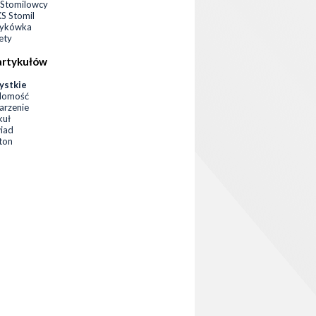
Stomilowcy
 Stomil
zykówka
ety
artykułów
ystkie
domość
rzenie
kuł
iad
eton