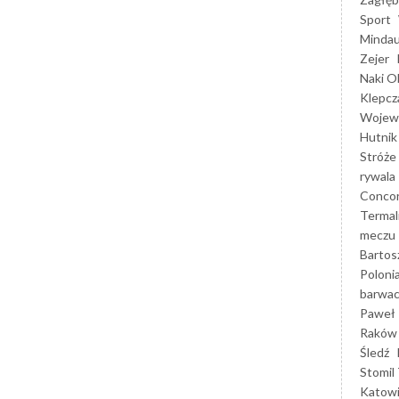
Sport
Mindau
Zejer
Naki O
Klepcz
Wojewó
Hutnik
Stróże
rywala
Concor
Termal
meczu
Bartos
Poloni
barwac
Paweł 
Raków
Śledź
Stomil 
Katow