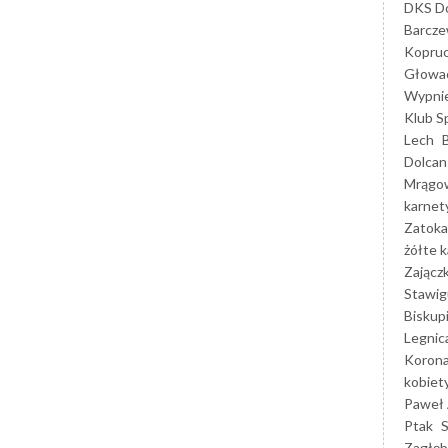
DKS Do
Barcz
Kopruc
Głowa
Wypni
Klub S
Lech
Dolcan
Mrągo
karnet
Zatoka
żółte k
Zającz
Stawig
Biskup
Legnic
Korona
kobiet
Paweł 
Ptak
Zagłęb