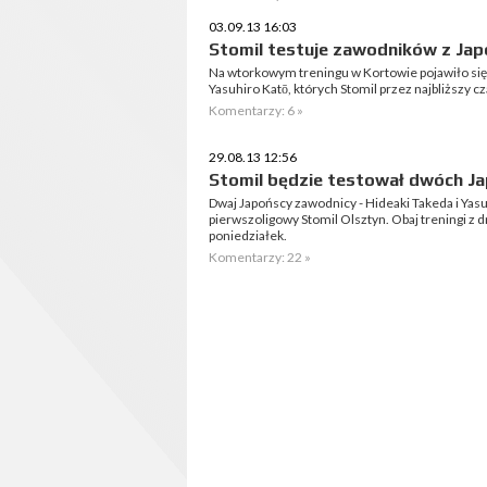
03.09.13 16:03
Stomil testuje zawodników z Japo
Na wtorkowym treningu w Kortowie pojawiło się
Yasuhiro Katō, których Stomil przez najbliższy c
Komentarzy: 6 »
29.08.13 12:56
Stomil będzie testował dwóch 
Dwaj Japońscy zawodnicy - Hideaki Takeda i Yasu
pierwszoligowy Stomil Olsztyn. Obaj treningi z
poniedziałek.
Komentarzy: 22 »