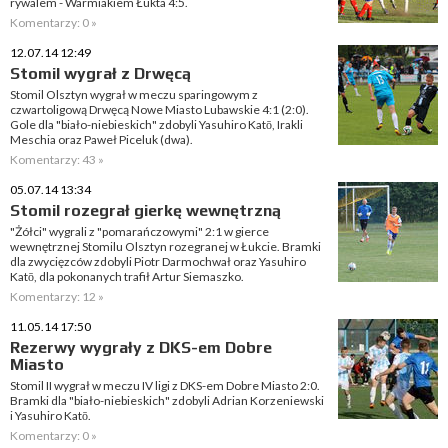
rywalem - Warmiakiem Łukta 4:5.
Komentarzy: 0 »
12.07.14 12:49
Stomil wygrał z Drwęcą
Stomil Olsztyn wygrał w meczu sparingowym z
czwartoligową Drwęcą Nowe Miasto Lubawskie 4:1 (2:0).
Gole dla "biało-niebieskich" zdobyli Yasuhiro Katō, Irakli
Meschia oraz Paweł Piceluk (dwa).
Komentarzy: 43 »
05.07.14 13:34
Stomil rozegrał gierkę wewnętrzną
"Żółci" wygrali z "pomarańczowymi" 2:1 w gierce
wewnętrznej Stomilu Olsztyn rozegranej w Łukcie. Bramki
dla zwycięzców zdobyli Piotr Darmochwał oraz Yasuhiro
Katō, dla pokonanych trafił Artur Siemaszko.
Komentarzy: 12 »
11.05.14 17:50
Rezerwy wygrały z DKS-em Dobre
Miasto
Stomil II wygrał w meczu IV ligi z DKS-em Dobre Miasto 2:0.
Bramki dla "biało-niebieskich" zdobyli Adrian Korzeniewski
i Yasuhiro Katō.
Komentarzy: 0 »