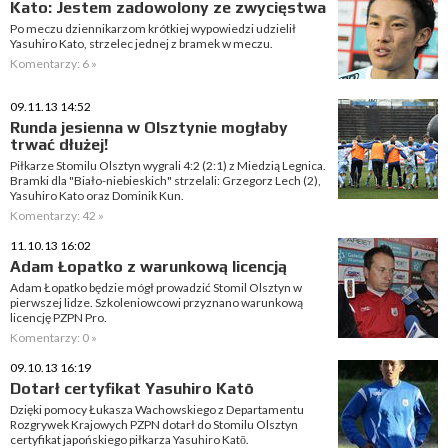
Kato: Jestem zadowolony ze zwycięstwa
Po meczu dziennikarzom krótkiej wypowiedzi udzielił
Yasuhiro Kato, strzelec jednej z bramek w meczu.
Komentarzy: 6 »
09.11.13 14:52
Runda jesienna w Olsztynie mogłaby
trwać dłużej!
Piłkarze Stomilu Olsztyn wygrali 4:2 (2:1) z Miedzią Legnica.
Bramki dla "Biało-niebieskich" strzelali: Grzegorz Lech (2),
Yasuhiro Kato oraz Dominik Kun.
Komentarzy: 42 »
11.10.13 16:02
Adam Łopatko z warunkową licencją
Adam Łopatko będzie mógł prowadzić Stomil Olsztyn w
pierwszej lidze. Szkoleniowcowi przyznano warunkową
licencję PZPN Pro.
Komentarzy: 0 »
09.10.13 16:19
Dotarł certyfikat Yasuhiro Katō
Dzięki pomocy Łukasza Wachowskiego z Departamentu
Rozgrywek Krajowych PZPN dotarł do Stomilu Olsztyn
certyfikat japońskiego piłkarza Yasuhiro Katō.