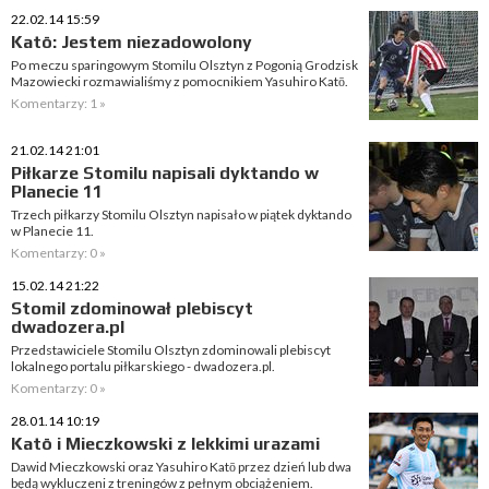
22.02.14 15:59
Katō: Jestem niezadowolony
Po meczu sparingowym Stomilu Olsztyn z Pogonią Grodzisk
Mazowiecki rozmawialiśmy z pomocnikiem Yasuhiro Katō.
Komentarzy: 1 »
21.02.14 21:01
Piłkarze Stomilu napisali dyktando w
Planecie 11
Trzech piłkarzy Stomilu Olsztyn napisało w piątek dyktando
w Planecie 11.
Komentarzy: 0 »
15.02.14 21:22
Stomil zdominował plebiscyt
dwadozera.pl
Przedstawiciele Stomilu Olsztyn zdominowali plebiscyt
lokalnego portalu piłkarskiego - dwadozera.pl.
Komentarzy: 0 »
28.01.14 10:19
Katō i Mieczkowski z lekkimi urazami
Dawid Mieczkowski oraz Yasuhiro Katō przez dzień lub dwa
będą wykluczeni z treningów z pełnym obciążeniem.