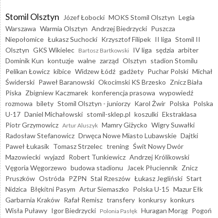
Stomil Olsztyn
Józef Łobocki
MOKS Stomil Olsztyn
Legia
Warszawa
Warmia Olsztyn
Andrzej Biedrzycki
Puszcza
Niepołomice
Łukasz Suchocki
Krzysztof Filipek
II liga
Stomil II
Olsztyn
GKS Wikielec
IV liga
sędzia
arbiter
Bartosz Bartkowski
Dominik Kun
kontuzje
walne
zarząd
Olsztyn
stadion Stomilu
Pelikan Łowicz
kibice
Widzew Łódź
gadżety
Puchar Polski
Michał
Świderski
Paweł Baranowski
Okocimski KS Brzesko
Znicz Biała
Piska
Zbigniew Kaczmarek
konferencja prasowa
wypowiedź
rozmowa
bilety
Stomil Olsztyn - juniorzy
Karol Żwir
Polska
Polska
U-17
Daniel Michałowski
stomil-sklep.pl
koszulki
Ekstraklasa
Piotr Grzymowicz
Mamry Giżycko
Wigry Suwałki
Artur Aluszyk
Radosław Stefanowicz
Drwęca Nowe Miasto Lubawskie
Dajtki
Paweł Łukasik
Tomasz Strzelec
trening
Świt Nowy Dwór
Mazowiecki
wyjazd
Robert Tunkiewicz
Andrzej Królikowski
Vęgoria Węgorzewo
budowa stadionu
Jacek Płuciennik
Znicz
Pruszków
Ostróda
PZPN
Stal Rzeszów
Łukasz Jegliński
Start
Nidzica
Błękitni Pasym
Artur Siemaszko
Polska U-15
Mazur Ełk
Garbarnia Kraków
Rafał Remisz
transfery
konkursy
konkurs
Wisła Puławy
Igor Biedrzycki
Huragan Morąg
Pogoń
Polonia Pasłęk