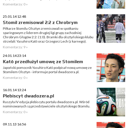
Komentarzy: 0 »
25.01.14 12:48
Stomil zremisował 2:2 z Chrobrym
Piłkarze Stomilu Olsztyn zremisowali w spotkaniu
sparingowym z liderem drugiej ligi grupy zachodniej
Chrobrym Głogów 2:2: (1:0). Bramki dla olsztyńskiego klubu
strzelali: Yasuhiro Katō oraz Grzegorz Lech (z karnego).
Komentarzy: 9 »
24.01.14 23:14
Katō przedłużył umowę ze Stomilem
Japoński pomocnik Yasuhiro Katō podpisał nową umowę ze
Stomilem Olsztyn - informuje portal dwadozera.pl.
Komentarzy: 0 »
16.01.14 13:24
Plebiscyt dwadozera.pl
Ruszyła IV edycja plebiscytu portalu dwadozera.pl. Wśród
nominowanych są przedstawiciele olsztyńskiego Stomilu.
Komentarzy: 0 »
09.11.13 16:56