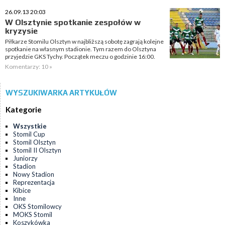
26.09.13 20:03
W Olsztynie spotkanie zespołów w
kryzysie
Piłkarze Stomilu Olsztyn w najbliższą sobotę zagrają kolejne
spotkanie na własnym stadionie. Tym razem do Olsztyna
przyjedzie GKS Tychy. Początek meczu o godzinie 16:00.
Komentarzy: 10 »
WYSZUKIWARKA ARTYKUŁÓW
Kategorie
Wszystkie
Stomil Cup
Stomil Olsztyn
Stomil II Olsztyn
Juniorzy
Stadion
Nowy Stadion
Reprezentacja
Kibice
Inne
OKS Stomilowcy
MOKS Stomil
Koszykówka