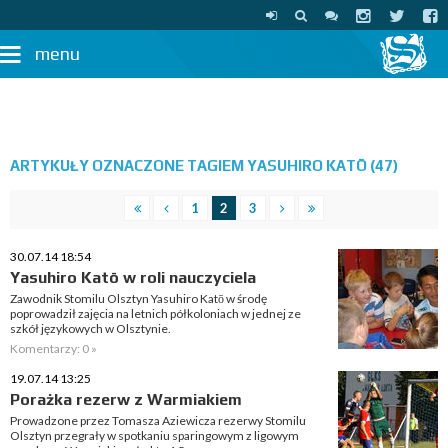
menu
ARTYKUŁY OZNACZONE TAGIEM YASUHIRO KATŌ (47)
1
2
3
30.07.14 18:54
Yasuhiro Katō w roli nauczyciela
Zawodnik Stomilu Olsztyn Yasuhiro Katō w środę
poprowadził zajęcia na letnich półkoloniach w jednej ze
szkół językowych w Olsztynie.
Komentarzy: 0 »
19.07.14 13:25
Porażka rezerw z Warmiakiem
Prowadzone przez Tomasza Aziewicza rezerwy Stomilu
Olsztyn przegrały w spotkaniu sparingowym z ligowym