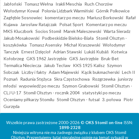
Jabłoński
Tomasz Wełna
Irakli Meschia
Ruch Chorzów
Wołodymyr Kowal
Polonia Lidzbark Warmiński
Górnik Polkowice
Zagłębie Sosnowiec
komentarz po meczu
Mariusz Borkowski
Rafał
Kujawa
Jarosław Ratajczak
Polsat Sport
Komentarz po meczu
MKS Kluczbork
Socios Stomil
Marek Maleszewski
Warta Sieradz
Jakub Mosakowski
Podbeskidzie Bielsko-Biała
Stomil Olsztyn -
koszykówka
Tomasz Asensky
Michał Kraszewski
Wołodymyr
Tanczyk
Ernest Dzięcioł
Adrian Stawski
Lukáš Kubáň
Kotwica
Kołobrzeg
GKS 1962 Jastrzębie
GKS Jastrzębie
Bruk-Bet
Termalica Nieciecza
Jakub Tecław
KKS 1925 Kalisz
Szymon
Sobczak
Liczby i fakty
Adam Majewski
Kącik bukmacherski
Lech II
Poznań
Radunia Stężyca
Skra Częstochowa
Rozgrzewka
juniorzy
młodsi
wypowiedź po meczu
Szymon Grabowski
Stomil Olsztyn -
CLJ U-17
Stomil Olsztyn - rocznik 2004
statystyki po meczu
Oceniamy piłkarzy Stomilu
Stomil Olsztyn - futsal
3. połowa
Piotr
Gurzęda
Wszelkie prawa zastrzeżone 2000-2026 ©
OKS Stomil on-line
ISSN:
1898-2328
Niniejsza witryna nie ma żadnego związku z klubem OKS Stomil
Olsztyn. Prezentujemy tutaj niezależne opinie na temat sytuacji w