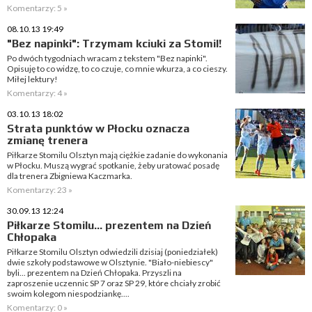
Komentarzy: 5 »
08.10.13 19:49
"Bez napinki": Trzymam kciuki za Stomil!
Po dwóch tygodniach wracam z tekstem "Bez napinki".
Opisuję to co widzę, to co czuje, co mnie wkurza, a co cieszy.
Miłej lektury!
Komentarzy: 4 »
03.10.13 18:02
Strata punktów w Płocku oznacza
zmianę trenera
Piłkarze Stomilu Olsztyn mają ciężkie zadanie do wykonania
w Płocku. Muszą wygrać spotkanie, żeby uratować posadę
dla trenera Zbigniewa Kaczmarka.
Komentarzy: 23 »
30.09.13 12:24
Piłkarze Stomilu... prezentem na Dzień
Chłopaka
Piłkarze Stomilu Olsztyn odwiedzili dzisiaj (poniedziałek)
dwie szkoły podstawowe w Olsztynie. "Biało-niebiescy"
byli... prezentem na Dzień Chłopaka. Przyszli na
zaproszenie uczennic SP 7 oraz SP 29, które chciały zrobić
swoim kolegom niespodziankę....
Komentarzy: 0 »