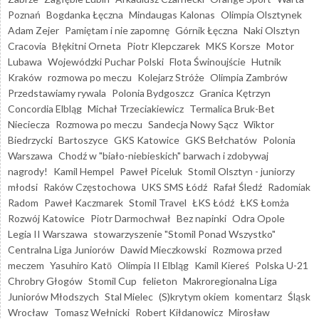
Poznań
Bogdanka Łęczna
Mindaugas Kalonas
Olimpia Olsztynek
Adam Zejer
Pamiętam i nie zapomnę
Górnik Łęczna
Naki Olsztyn
Cracovia
Błękitni Orneta
Piotr Klepczarek
MKS Korsze
Motor
Lubawa
Wojewódzki Puchar Polski
Flota Świnoujście
Hutnik
Kraków
rozmowa po meczu
Kolejarz Stróże
Olimpia Zambrów
Przedstawiamy rywala
Polonia Bydgoszcz
Granica Kętrzyn
Concordia Elbląg
Michał Trzeciakiewicz
Termalica Bruk-Bet
Nieciecza
Rozmowa po meczu
Sandecja Nowy Sącz
Wiktor
Biedrzycki
Bartoszyce
GKS Katowice
GKS Bełchatów
Polonia
Warszawa
Chodź w "biało-niebieskich" barwach i zdobywaj
nagrody!
Kamil Hempel
Paweł Piceluk
Stomil Olsztyn - juniorzy
młodsi
Raków Częstochowa
UKS SMS Łódź
Rafał Śledź
Radomiak
Radom
Paweł Kaczmarek
Stomil Travel
ŁKS Łódź
ŁKS Łomża
Rozwój Katowice
Piotr Darmochwał
Bez napinki
Odra Opole
Legia II Warszawa
stowarzyszenie "Stomil Ponad Wszystko"
Centralna Liga Juniorów
Dawid Mieczkowski
Rozmowa przed
meczem
Yasuhiro Katō
Olimpia II Elbląg
Kamil Kiereś
Polska U-21
Chrobry Głogów
Stomil Cup
felieton
Makroregionalna Liga
Juniorów Młodszych
Stal Mielec
(S)krytym okiem
komentarz
Śląsk
Wrocław
Tomasz Wełnicki
Robert Kiłdanowicz
Mirosław