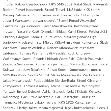
młodsi
Raków Częstochowa
UKS SMS Łódź
Rafał Śledź
Radomiak
Radom
Paweł Kaczmarek
Stomil Travel
ŁKS Łódź
ŁKS Łomża
Rozwój Katowice
Piotr Darmochwał
Bez napinki
Odra Opole
Legia II Warszawa
stowarzyszenie "Stomil Ponad Wszystko"
Centralna Liga Juniorów
Dawid Mieczkowski
Rozmowa przed
meczem
Yasuhiro Katō
Olimpia II Elbląg
Kamil Kiereś
Polska U-21
Chrobry Głogów
Stomil Cup
felieton
Makroregionalna Liga
Juniorów Młodszych
Stal Mielec
(S)krytym okiem
komentarz
Śląsk
Wrocław
Tomasz Wełnicki
Robert Kiłdanowicz
Mirosław
Jabłoński
Tomasz Wełna
Irakli Meschia
Ruch Chorzów
Wołodymyr Kowal
Polonia Lidzbark Warmiński
Górnik Polkowice
Zagłębie Sosnowiec
komentarz po meczu
Mariusz Borkowski
Rafał
Kujawa
Jarosław Ratajczak
Polsat Sport
Komentarz po meczu
MKS Kluczbork
Socios Stomil
Marek Maleszewski
Warta Sieradz
Jakub Mosakowski
Podbeskidzie Bielsko-Biała
Stomil Olsztyn -
koszykówka
Tomasz Asensky
Michał Kraszewski
Wołodymyr
Tanczyk
Ernest Dzięcioł
Adrian Stawski
Lukáš Kubáň
Kotwica
Kołobrzeg
GKS 1962 Jastrzębie
GKS Jastrzębie
Bruk-Bet
Termalica Nieciecza
Jakub Tecław
KKS 1925 Kalisz
Szymon
Sobczak
Liczby i fakty
Adam Majewski
Kącik bukmacherski
Lech II