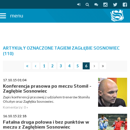
menu
ARTYKUŁY OZNACZONE TAGIEM ZAGŁĘBIE SOSNOWIEC
(110)
1
2
3
4
5
6
17.10.15 01:04
Konferencja prasowa po meczu Stomil -
Zagłębie Sosnowiec
Zapis konferencji prasowej z udziałem trenerów Stomilu
Olsztyn oraz Zagłębia Sosnowiec.
Komentarzy: 0 »
16.10.15 22:18
Fatalna druga połowa i bez punktów w
meczu z Zagłębiem Sosnowiec