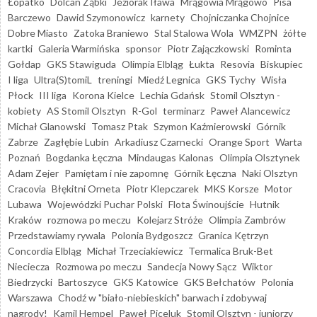
Łopatko
Dolcan Ząbki
Jeziorak Iława
Mrągowia Mrągowo
Pisa
Barczewo
Dawid Szymonowicz
karnety
Chojniczanka Chojnice
Dobre Miasto
Zatoka Braniewo
Stal Stalowa Wola
WMZPN
żółte
kartki
Galeria Warmińska
sponsor
Piotr Zajączkowski
Rominta
Gołdap
GKS Stawiguda
Olimpia Elbląg
Łukta
Resovia
Biskupiec
I liga
Ultra(S)tomiL
treningi
Miedź Legnica
GKS Tychy
Wisła
Płock
III liga
Korona Kielce
Lechia Gdańsk
Stomil Olsztyn -
kobiety
AS Stomil Olsztyn
R-Gol
terminarz
Paweł Alancewicz
Michał Glanowski
Tomasz Ptak
Szymon Kaźmierowski
Górnik
Zabrze
Zagłębie Lubin
Arkadiusz Czarnecki
Orange Sport
Warta
Poznań
Bogdanka Łęczna
Mindaugas Kalonas
Olimpia Olsztynek
Adam Zejer
Pamiętam i nie zapomnę
Górnik Łęczna
Naki Olsztyn
Cracovia
Błękitni Orneta
Piotr Klepczarek
MKS Korsze
Motor
Lubawa
Wojewódzki Puchar Polski
Flota Świnoujście
Hutnik
Kraków
rozmowa po meczu
Kolejarz Stróże
Olimpia Zambrów
Przedstawiamy rywala
Polonia Bydgoszcz
Granica Kętrzyn
Concordia Elbląg
Michał Trzeciakiewicz
Termalica Bruk-Bet
Nieciecza
Rozmowa po meczu
Sandecja Nowy Sącz
Wiktor
Biedrzycki
Bartoszyce
GKS Katowice
GKS Bełchatów
Polonia
Warszawa
Chodź w "biało-niebieskich" barwach i zdobywaj
nagrody!
Kamil Hempel
Paweł Piceluk
Stomil Olsztyn - juniorzy