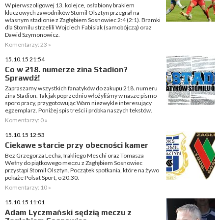
W pierwszoligowej 13. kolejce, osłabiony brakiem
kluczowych zawodników Stomil Olsztyn przegrał na
własnym stadionie z Zagłębiem Sosnowiec 2:4 (2:1). Bramki
dla Stomilu strzelili Wojciech Fabisiak (samobójczą) oraz
Dawid Szymonowicz.
Komentarzy: 23 »
15.10.15 21:54
Co w 218. numerze zina Stadion?
Sprawdź!
Zapraszamy wszystkich fanatyków do zakupu 218. numeru
zina Stadion. Tak jak poprzednio włożyliśmy w nasze pismo
sporo pracy, przygotowując Wam niezwykle interesujący
egzemplarz. Poniżej spis treści i próbka naszych tekstów.
Komentarzy: 0 »
15.10.15 12:53
Ciekawe starcie przy obecności kamer
Bez Grzegorza Lecha, Irakliego Meschi oraz Tomasza
Wełny do piątkowego meczu z Zagłębiem Sosnowiec
przystąpi Stomil Olsztyn. Początek spotkania, które na żywo
pokaże Polsat Sport, o 20:30.
Komentarzy: 10 »
15.10.15 11:01
Adam Lyczmański sędzią meczu z