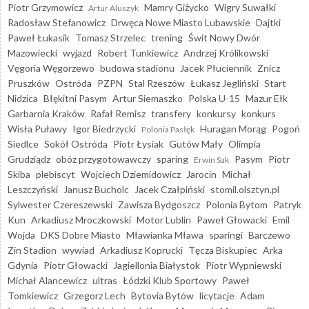
Piotr Grzymowicz
Mamry Giżycko
Wigry Suwałki
Artur Aluszyk
Radosław Stefanowicz
Drwęca Nowe Miasto Lubawskie
Dajtki
Paweł Łukasik
Tomasz Strzelec
trening
Świt Nowy Dwór
Mazowiecki
wyjazd
Robert Tunkiewicz
Andrzej Królikowski
Vęgoria Węgorzewo
budowa stadionu
Jacek Płuciennik
Znicz
Pruszków
Ostróda
PZPN
Stal Rzeszów
Łukasz Jegliński
Start
Nidzica
Błękitni Pasym
Artur Siemaszko
Polska U-15
Mazur Ełk
Garbarnia Kraków
Rafał Remisz
transfery
konkursy
konkurs
Wisła Puławy
Igor Biedrzycki
Huragan Morąg
Pogoń
Polonia Pasłęk
Siedlce
Sokół Ostróda
Piotr Łysiak
Gutów Mały
Olimpia
Grudziądz
obóz przygotowawczy
sparing
Pasym
Piotr
Erwin Sak
Skiba
plebiscyt
Wojciech Dziemidowicz
Jarocin
Michał
Leszczyński
Janusz Bucholc
Jacek Czałpiński
stomil.olsztyn.pl
Sylwester Czereszewski
Zawisza Bydgoszcz
Polonia Bytom
Patryk
Kun
Arkadiusz Mroczkowski
Motor Lublin
Paweł Głowacki
Emil
Wojda
DKS Dobre Miasto
Mławianka Mława
sparingi
Barczewo
Zin Stadion
wywiad
Arkadiusz Koprucki
Tęcza Biskupiec
Arka
Gdynia
Piotr Głowacki
Jagiellonia Białystok
Piotr Wypniewski
Michał Alancewicz
ultras
Łódzki Klub Sportowy
Paweł
Tomkiewicz
Grzegorz Lech
Bytovia Bytów
licytacje
Adam