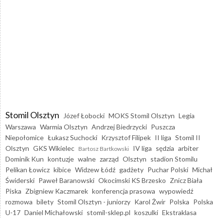
Stomil Olsztyn
Józef Łobocki
MOKS Stomil Olsztyn
Legia
Warszawa
Warmia Olsztyn
Andrzej Biedrzycki
Puszcza
Niepołomice
Łukasz Suchocki
Krzysztof Filipek
II liga
Stomil II
Olsztyn
GKS Wikielec
IV liga
sędzia
arbiter
Bartosz Bartkowski
Dominik Kun
kontuzje
walne
zarząd
Olsztyn
stadion Stomilu
Pelikan Łowicz
kibice
Widzew Łódź
gadżety
Puchar Polski
Michał
Świderski
Paweł Baranowski
Okocimski KS Brzesko
Znicz Biała
Piska
Zbigniew Kaczmarek
konferencja prasowa
wypowiedź
rozmowa
bilety
Stomil Olsztyn - juniorzy
Karol Żwir
Polska
Polska
U-17
Daniel Michałowski
stomil-sklep.pl
koszulki
Ekstraklasa