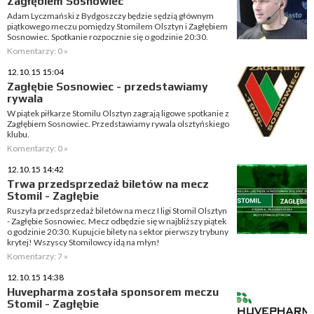
Zagłębiem Sosnowiec
Adam Lyczmański z Bydgoszczy będzie sędzią głównym
piątkowego meczu pomiędzy Stomilem Olsztyn i Zagłębiem
Sosnowiec. Spotkanie rozpocznie się o godzinie 20:30.
Komentarzy: 0 »
12.10.15 15:04
Zagłębie Sosnowiec - przedstawiamy
rywala
W piątek piłkarze Stomilu Olsztyn zagrają ligowe spotkanie z
Zagłębiem Sosnowiec. Przedstawiamy rywala olsztyńskiego
klubu.
Komentarzy: 0 »
12.10.15 14:42
Trwa przedsprzedaż biletów na mecz
Stomil - Zagłębie
Ruszyła przedsprzedaż biletów na mecz I ligi Stomil Olsztyn
- Zagłębie Sosnowiec. Mecz odbędzie się w najbliższy piątek
o godzinie 20:30. Kupujcie bilety na sektor pierwszy trybuny
krytej! Wszyscy Stomilowcy idą na młyn!
Komentarzy: 7 »
12.10.15 14:38
Huvepharma została sponsorem meczu
Stomil - Zagłębie