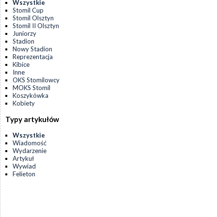
Wszystkie
Stomil Cup
Stomil Olsztyn
Stomil II Olsztyn
Juniorzy
Stadion
Nowy Stadion
Reprezentacja
Kibice
Inne
OKS Stomilowcy
MOKS Stomil
Koszykówka
Kobiety
Typy artykułów
Wszystkie
Wiadomość
Wydarzenie
Artykuł
Wywiad
Felieton