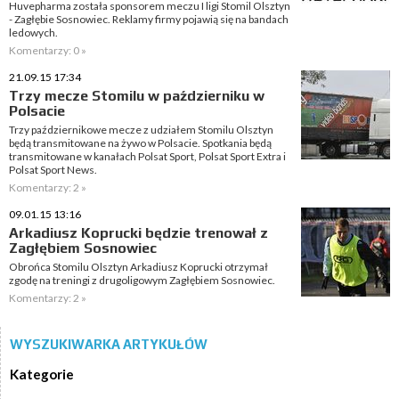
Huvepharma została sponsorem meczu I ligi Stomil Olsztyn
- Zagłębie Sosnowiec. Reklamy firmy pojawią się na bandach
ledowych.
Komentarzy: 0 »
21.09.15 17:34
Trzy mecze Stomilu w październiku w
Polsacie
Trzy październikowe mecze z udziałem Stomilu Olsztyn
będą transmitowane na żywo w Polsacie. Spotkania będą
transmitowane w kanałach Polsat Sport, Polsat Sport Extra i
Polsat Sport News.
Komentarzy: 2 »
09.01.15 13:16
Arkadiusz Koprucki będzie trenował z
Zagłębiem Sosnowiec
Obrońca Stomilu Olsztyn Arkadiusz Koprucki otrzymał
zgodę na treningi z drugoligowym Zagłębiem Sosnowiec.
Komentarzy: 2 »
WYSZUKIWARKA ARTYKUŁÓW
Kategorie