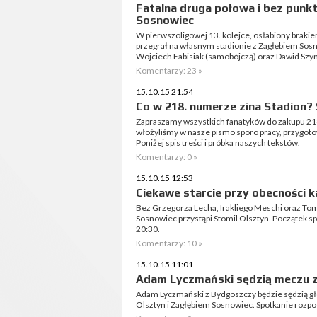
Fatalna druga połowa i bez pun
Sosnowiec
W pierwszoligowej 13. kolejce, osłabiony brak
przegrał na własnym stadionie z Zagłębiem Sosnow
Wojciech Fabisiak (samobójczą) oraz Dawid Sz
Komentarzy: 23 »
15.10.15 21:54
Co w 218. numerze zina Stadion?
Zapraszamy wszystkich fanatyków do zakupu 218
włożyliśmy w nasze pismo sporo pracy, przygot
Poniżej spis treści i próbka naszych tekstów.
Komentarzy: 0 »
15.10.15 12:53
Ciekawe starcie przy obecności 
Bez Grzegorza Lecha, Irakliego Meschi oraz T
Sosnowiec przystąpi Stomil Olsztyn. Początek sp
20:30.
Komentarzy: 10 »
15.10.15 11:01
Adam Lyczmański sędzią meczu 
Adam Lyczmański z Bydgoszczy będzie sędzią 
Olsztyn i Zagłębiem Sosnowiec. Spotkanie rozpoc