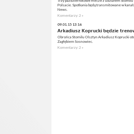
Trzy październikowe mecze z udziałem Stomilu
Polsacie. Spotkania będą transmitowane w kanałach
News.
Komentarzy: 2 »
09.01.15 13:16
Arkadiusz Koprucki będzie treno
Obrońca Stomilu Olsztyn Arkadiusz Koprucki ot
Zagłębiem Sosnowiec.
Komentarzy: 2 »