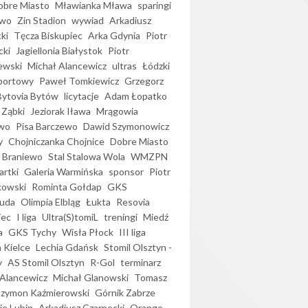
bre Miasto
Mławianka Mława
sparingi
ewo
Zin Stadion
wywiad
Arkadiusz
ki
Tęcza Biskupiec
Arka Gdynia
Piotr
cki
Jagiellonia Białystok
Piotr
ewski
Michał Alancewicz
ultras
Łódzki
portowy
Paweł Tomkiewicz
Grzegorz
Bytovia Bytów
licytacje
Adam Łopatko
 Ząbki
Jeziorak Iława
Mrągowia
wo
Pisa Barczewo
Dawid Szymonowicz
y
Chojniczanka Chojnice
Dobre Miasto
 Braniewo
Stal Stalowa Wola
WMZPN
artki
Galeria Warmińska
sponsor
Piotr
kowski
Rominta Gołdap
GKS
uda
Olimpia Elbląg
Łukta
Resovia
iec
I liga
Ultra(S)tomiL
treningi
Miedź
a
GKS Tychy
Wisła Płock
III liga
 Kielce
Lechia Gdańsk
Stomil Olsztyn -
y
AS Stomil Olsztyn
R-Gol
terminarz
Alancewicz
Michał Glanowski
Tomasz
Szymon Kaźmierowski
Górnik Zabrze
ie Lubin
Arkadiusz Czarnecki
Orange