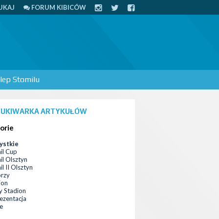
UKAJ
FORUM KIBICÓW
lep Stomilu
UKIWARKA ARTYKUŁÓW
orie
ystkie
il Cup
il Olsztyn
l II Olsztyn
orzy
ion
 Stadion
ezentacja
ce