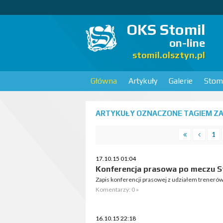
OKS Stomil
on-line
stomil.olsztyn.pl
Główna
Artykuły
Galerie
Stomi
ARTYKUŁY OZNACZONE TAGIEM ZA
1
17.10.15 01:04
Konferencja prasowa po meczu St
Zapis konferencji prasowej z udziałem trenerów
Komentarzy: 0 »
16.10.15 22:18