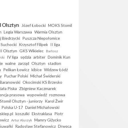
l Olsztyn
Józef Łobocki
MOKS Stomil
n
Legia Warszawa
Warmia Olsztyn
j Biedrzycki
Puszcza Niepołomice
 Suchocki
Krzysztof Filipek
II liga
II Olsztyn
GKS Wikielec
Bartosz
IV liga
sędzia
arbiter
Dominik Kun
ski
je
walne
zarząd
Olsztyn
stadion
u
Pelikan Łowicz
kibice
Widzew Łódź
y
Puchar Polski
Michał Świderski
Baranowski
Okocimski KS Brzesko
iała Piska
Zbigniew Kaczmarek
encja prasowa
wypowiedź
rozmowa
Stomil Olsztyn - juniorzy
Karol Żwir
Polska U-17
Daniel Michałowski
sklep.pl
koszulki
Ekstraklasa
Piotr
owicz
Mamry Giżycko
Artur Aluszyk
Suwałki
Radosław Stefanowicz
Drwęca