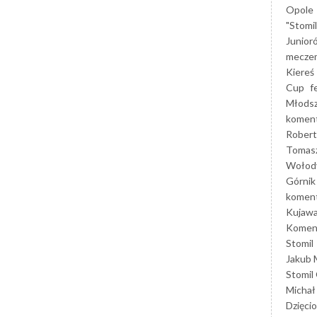
Opole
"Stomi
Junior
mecze
Kiereś
Cup
f
Młods
koment
Robert
Tomas
Wołod
Górnik
koment
Kujaw
Koment
Stomil
Jakub 
Stomil
Michał
Dzięcio