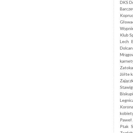
DKS Do
Barcz
Kopruc
Głowa
Wypni
Klub S
Lech
Dolcan
Mrągo
karnet
Zatoka
żółte k
Zającz
Stawig
Biskup
Legnic
Korona
kobiet
Paweł 
Ptak
Zagłęb