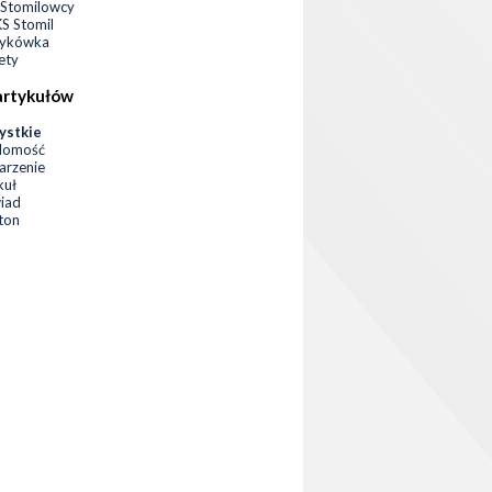
Stomilowcy
 Stomil
zykówka
ety
artykułów
ystkie
domość
rzenie
kuł
iad
eton