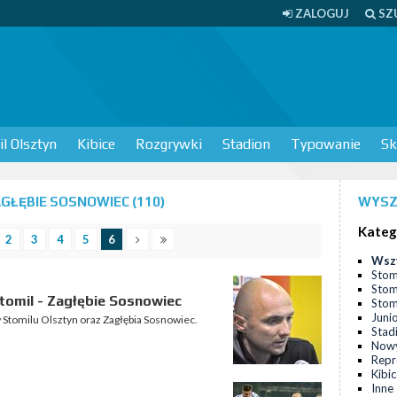
ZALOGUJ
SZ
l Olsztyn
Kibice
Rozgrywki
Stadion
Typowanie
Sk
GŁĘBIE SOSNOWIEC (110)
WYSZ
Kateg
2
3
4
5
6
Wsz
Stom
Stom
omil - Zagłębie Sosnowiec
Stomi
Juni
 Stomilu Olsztyn oraz Zagłębia Sosnowiec.
Stad
Nowy
Repr
Kibi
Inne