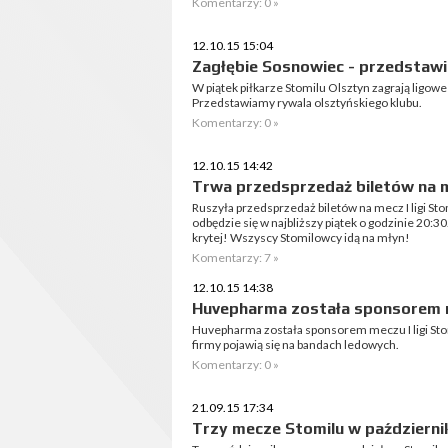
Komentarzy: 0 »
12.10.15 15:04
Zagłębie Sosnowiec - przedstaw
W piątek piłkarze Stomilu Olsztyn zagrają ligow
Przedstawiamy rywala olsztyńskiego klubu.
Komentarzy: 0 »
12.10.15 14:42
Trwa przedsprzedaż biletów na m
Ruszyła przedsprzedaż biletów na mecz I ligi St
odbędzie się w najbliższy piątek o godzinie 20:30
krytej! Wszyscy Stomilowcy idą na młyn!
Komentarzy: 7 »
12.10.15 14:38
Huvepharma została sponsorem m
Huvepharma została sponsorem meczu I ligi Sto
firmy pojawią się na bandach ledowych.
Komentarzy: 0 »
21.09.15 17:34
Trzy mecze Stomilu w październi