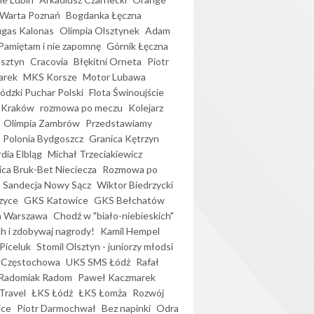
Warta Poznań
Bogdanka Łęczna
gas Kalonas
Olimpia Olsztynek
Adam
Pamiętam i nie zapomnę
Górnik Łęczna
lsztyn
Cracovia
Błękitni Orneta
Piotr
arek
MKS Korsze
Motor Lubawa
dzki Puchar Polski
Flota Świnoujście
 Kraków
rozmowa po meczu
Kolejarz
Olimpia Zambrów
Przedstawiamy
Polonia Bydgoszcz
Granica Kętrzyn
dia Elbląg
Michał Trzeciakiewicz
ica Bruk-Bet Nieciecza
Rozmowa po
Sandecja Nowy Sącz
Wiktor Biedrzycki
zyce
GKS Katowice
GKS Bełchatów
a Warszawa
Chodź w "biało-niebieskich"
h i zdobywaj nagrody!
Kamil Hempel
Piceluk
Stomil Olsztyn - juniorzy młodsi
 Częstochowa
UKS SMS Łódź
Rafał
Radomiak Radom
Paweł Kaczmarek
Travel
ŁKS Łódź
ŁKS Łomża
Rozwój
ice
Piotr Darmochwał
Bez napinki
Odra