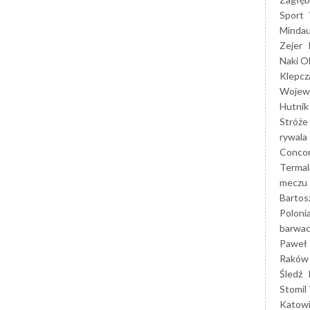
Sport
Mindau
Zejer
Naki O
Klepcz
Wojewó
Hutnik
Stróże
rywala
Concor
Termal
meczu
Bartos
Poloni
barwac
Paweł 
Raków
Śledź
Stomil 
Katow