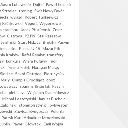
iasto Lubawskie
Dajtki
Paweł Łukasik
 Strzelec
trening
Świt Nowy Dwór
ecki
wyjazd
Robert Tunkiewicz
j Królikowski
Vęgoria Węgorzewo
 stadionu
Jacek Płuciennik
Znicz
ków
Ostróda
PZPN
Stal Rzeszów
Jegliński
Start Nidzica
Błękitni Pasym
Siemaszko
Polska U-15
Mazur Ełk
nia Kraków
Rafał Remisz
transfery
sy
konkurs
Wisła Puławy
Igor
ycki
Huragan Morąg
Polonia Pasłęk
Siedlce
Sokół Ostróda
Piotr Łysiak
 Mały
Olimpia Grudziądz
obóz
otowawczy
sparing
Pasym
Erwin Sak
kiba
plebiscyt
Wojciech Dziemidowicz
Michał Leszczyński
Janusz Bucholc
Czałpiński
stomil.olsztyn.pl
Sylwester
zewski
Zawisza Bydgoszcz
Polonia
Patryk Kun
Arkadiusz Mroczkowski
Lublin
Paweł Głowacki
Emil Wojda