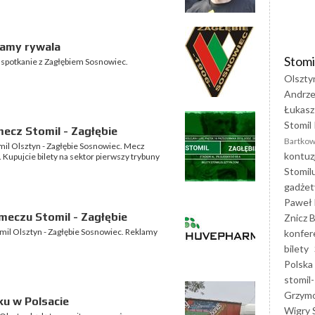
iamy rywala
Stomi
e spotkanie z Zagłębiem Sosnowiec.
Olszty
Andrze
Łukasz
Stomil 
ecz Stomil - Zagłębie
Bartkow
omil Olsztyn - Zagłębie Sosnowiec. Mecz
kontuz
. Kupujcie bilety na sektor pierwszy trybuny
Stomil
gadżet
Paweł 
eczu Stomil - Zagłębie
Znicz B
mil Olsztyn - Zagłębie Sosnowiec. Reklamy
konfer
bilety
Polska
stomil-
Grzym
ku w Polsacie
Wigry 