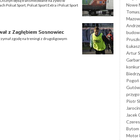
 Olsztyn będą transmitowane na żywo w
Nowe M
 Polsat Sport, Polsat Sport Extra i Polsat Sport
Tomasz
Mazowi
Andrze
wał z Zagłębiem Sosnowiec
budowa
rzymał zgodę na treningi z drugoligowym
Prusz
Łukasz 
Artur 
Garbar
konkur
Biedrz
Pogoń 
Gutów
przyg
Piotr S
Jarocin
Jacek 
Czeres
Bytom
Motor 