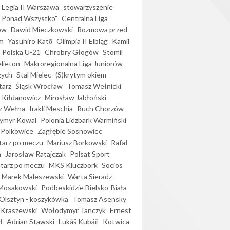
Legia II Warszawa
stowarzyszenie
l Ponad Wszystko"
Centralna Liga
ów
Dawid Mieczkowski
Rozmowa przed
m
Yasuhiro Katō
Olimpia II Elbląg
Kamil
Polska U-21
Chrobry Głogów
Stomil
elieton
Makroregionalna Liga Juniorów
zych
Stal Mielec
(S)krytym okiem
arz
Śląsk Wrocław
Tomasz Wełnicki
 Kiłdanowicz
Mirosław Jabłoński
z Wełna
Irakli Meschia
Ruch Chorzów
ymyr Kowal
Polonia Lidzbark Warmiński
 Polkowice
Zagłębie Sosnowiec
arz po meczu
Mariusz Borkowski
Rafał
a
Jarosław Ratajczak
Polsat Sport
arz po meczu
MKS Kluczbork
Socios
Marek Maleszewski
Warta Sieradz
Mosakowski
Podbeskidzie Bielsko-Biała
 Olsztyn - koszykówka
Tomasz Asensky
 Kraszewski
Wołodymyr Tanczyk
Ernest
ł
Adrian Stawski
Lukáš Kubáň
Kotwica