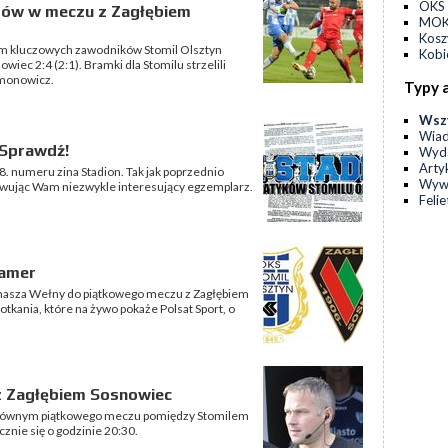
OKS 
któw w meczu z Zagłębiem
MOKS
Kos
iem kluczowych zawodników Stomil Olsztyn
Kobi
iec 2:4 (2:1). Bramki dla Stomilu strzelili
ymonowicz.
Typy 
Wsz
Wia
 Sprawdź!
Wyda
Arty
. numeru zina Stadion. Tak jak poprzednio
Wyw
owując Wam niezwykle interesujący egzemplarz.
Feli
kamer
omasza Wełny do piątkowego meczu z Zagłębiem
otkania, które na żywo pokaże Polsat Sport, o
z Zagłębiem Sosnowiec
głównym piątkowego meczu pomiędzy Stomilem
znie się o godzinie 20:30.