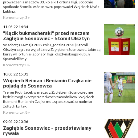
prowadzenia meczów 33. kolejki Fortuna I ligi. Sobotnie
spotkanie Stomilu w Sosnowcu poprowadzi Wojciech Myć z
Lublina.
Komentarzy: 3 »
11.05.22 14:34
"Kącik bukmacherski" przed meczem
Zagłębie Sosnowiec - Stomil Olsztyn
W sobotę (14 maja 2022 roku, godzina 20:30) Stomil
Olsztyn zagra na wyjeździe z Zagłębiem Sosnowiec. Jakie są
kursy w Fortunie (sponsor I ligi i olsztyńskiego klubu)?
Sprawdziliśmy.
Komentarzy: 0 »
10.05.22 15:31
Wojciech Reiman i Beniamin Czajka nie
pojadą do Sosnowca
Trener Piotr Jacek w meczu z Zagłębiem Sosnowiec nie
będzie mógł skorzystać z dwóch zawodników. Wojciech
Reiman i Beniamin Czajka muszą pauzować za nadmiar
żółtych kartek.
Komentarzy: 8 »
09.05.22 20:56
Zagłębie Sosnowiec - przedstawiamy
rywala