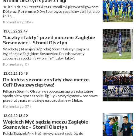
Stomil Olsztyn spadł z I ligi
10 lat i 1 dzień. Przez taki czas Stomil był pierwszoligowcem.
Do teraz. Po remisie 0:0 w Sosnowcu spadliśmy do II ligi, albo
i niżej…
Komentarzy: 184 »
13.05.22 22:47
"Liczby i fakty" przed meczem Zagłębie
Sosnowiec - Stomil Olsztyn
W sobotę (14 maja 2022 roku) Stomil Olsztyn zagra na
wyjeździe z Zagłębiem Sosnowiec. Przedstawiamy
zapowiedź spotkania w formie "liczby i fakty".
Komentarzy: 0 »
13.05.22 10:49
Do końca sezonu zostały dwa mecze.
Cel? Dwa zwycięstwa!
Piłkarze Stomilu Olsztyn w sobotę zagrają przedostatnie
spotkanie w tym sezonie I ligi. Tylko zwycięstwo w Sosnowcu
przedłuży nasze nadzieje na pozostanie w 1 lidze.
Komentarzy: 57 »
12.05.22 13:59
Wojciech Myć sędzią meczu Zagłębie
Sosnowiec - Stomil Olsztyn
Polski Związek Piłki Nożnej wyznaczył sędziów do