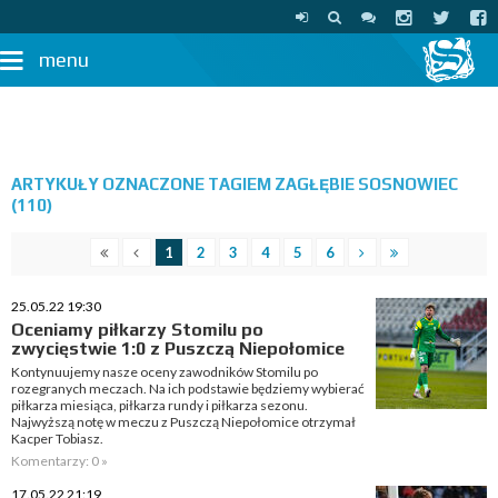
menu
ARTYKUŁY OZNACZONE TAGIEM ZAGŁĘBIE SOSNOWIEC
(110)
1
2
3
4
5
6
25.05.22 19:30
Oceniamy piłkarzy Stomilu po
zwycięstwie 1:0 z Puszczą Niepołomice
Kontynuujemy nasze oceny zawodników Stomilu po
rozegranych meczach. Na ich podstawie będziemy wybierać
piłkarza miesiąca, piłkarza rundy i piłkarza sezonu.
Najwyższą notę w meczu z Puszczą Niepołomice otrzymał
Kacper Tobiasz.
Komentarzy: 0 »
17.05.22 21:19