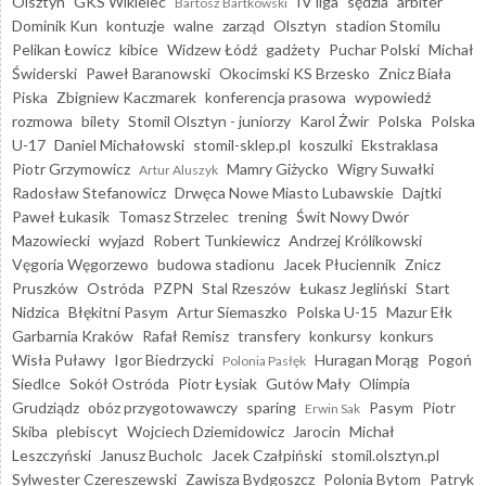
Olsztyn
GKS Wikielec
IV liga
sędzia
arbiter
Bartosz Bartkowski
Dominik Kun
kontuzje
walne
zarząd
Olsztyn
stadion Stomilu
Pelikan Łowicz
kibice
Widzew Łódź
gadżety
Puchar Polski
Michał
Świderski
Paweł Baranowski
Okocimski KS Brzesko
Znicz Biała
Piska
Zbigniew Kaczmarek
konferencja prasowa
wypowiedź
rozmowa
bilety
Stomil Olsztyn - juniorzy
Karol Żwir
Polska
Polska
U-17
Daniel Michałowski
stomil-sklep.pl
koszulki
Ekstraklasa
Piotr Grzymowicz
Mamry Giżycko
Wigry Suwałki
Artur Aluszyk
Radosław Stefanowicz
Drwęca Nowe Miasto Lubawskie
Dajtki
Paweł Łukasik
Tomasz Strzelec
trening
Świt Nowy Dwór
Mazowiecki
wyjazd
Robert Tunkiewicz
Andrzej Królikowski
Vęgoria Węgorzewo
budowa stadionu
Jacek Płuciennik
Znicz
Pruszków
Ostróda
PZPN
Stal Rzeszów
Łukasz Jegliński
Start
Nidzica
Błękitni Pasym
Artur Siemaszko
Polska U-15
Mazur Ełk
Garbarnia Kraków
Rafał Remisz
transfery
konkursy
konkurs
Wisła Puławy
Igor Biedrzycki
Huragan Morąg
Pogoń
Polonia Pasłęk
Siedlce
Sokół Ostróda
Piotr Łysiak
Gutów Mały
Olimpia
Grudziądz
obóz przygotowawczy
sparing
Pasym
Piotr
Erwin Sak
Skiba
plebiscyt
Wojciech Dziemidowicz
Jarocin
Michał
Leszczyński
Janusz Bucholc
Jacek Czałpiński
stomil.olsztyn.pl
Sylwester Czereszewski
Zawisza Bydgoszcz
Polonia Bytom
Patryk