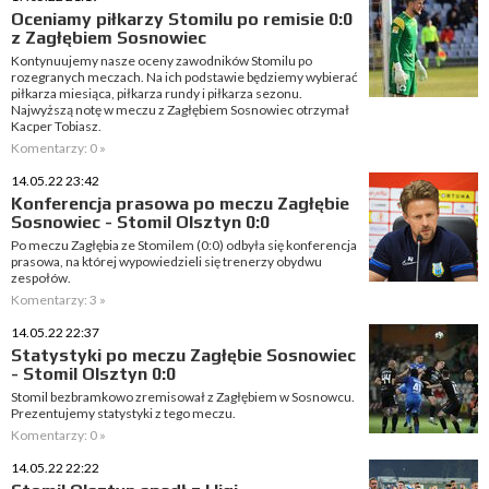
Oceniamy piłkarzy Stomilu po remisie 0:0
z Zagłębiem Sosnowiec
Kontynuujemy nasze oceny zawodników Stomilu po
rozegranych meczach. Na ich podstawie będziemy wybierać
piłkarza miesiąca, piłkarza rundy i piłkarza sezonu.
Najwyższą notę w meczu z Zagłębiem Sosnowiec otrzymał
Kacper Tobiasz.
Komentarzy: 0 »
14.05.22 23:42
Konferencja prasowa po meczu Zagłębie
Sosnowiec - Stomil Olsztyn 0:0
Po meczu Zagłębia ze Stomilem (0:0) odbyła się konferencja
prasowa, na której wypowiedzieli się trenerzy obydwu
zespołów.
Komentarzy: 3 »
14.05.22 22:37
Statystyki po meczu Zagłębie Sosnowiec
- Stomil Olsztyn 0:0
Stomil bezbramkowo zremisował z Zagłębiem w Sosnowcu.
Prezentujemy statystyki z tego meczu.
Komentarzy: 0 »
14.05.22 22:22