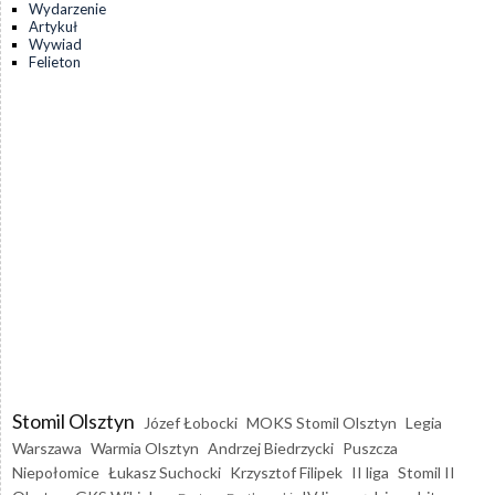
Wydarzenie
Artykuł
Wywiad
Felieton
Stomil Olsztyn
Józef Łobocki
MOKS Stomil Olsztyn
Legia
Warszawa
Warmia Olsztyn
Andrzej Biedrzycki
Puszcza
Niepołomice
Łukasz Suchocki
Krzysztof Filipek
II liga
Stomil II