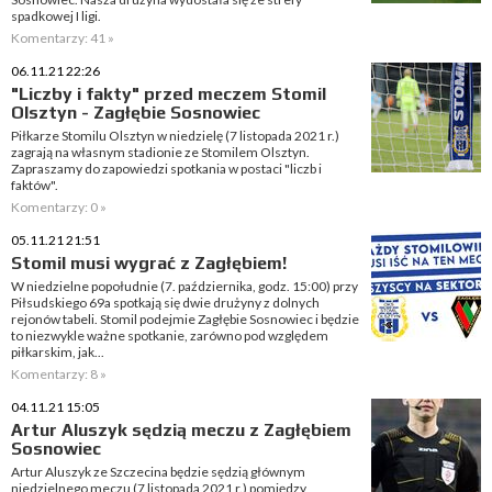
spadkowej I ligi.
Komentarzy: 41 »
06.11.21 22:26
"Liczby i fakty" przed meczem Stomil
Olsztyn - Zagłębie Sosnowiec
Piłkarze Stomilu Olsztyn w niedzielę (7 listopada 2021 r.)
zagrają na własnym stadionie ze Stomilem Olsztyn.
Zapraszamy do zapowiedzi spotkania w postaci "liczb i
faktów".
Komentarzy: 0 »
05.11.21 21:51
Stomil musi wygrać z Zagłębiem!
W niedzielne popołudnie (7. października, godz. 15:00) przy
Piłsudskiego 69a spotkają się dwie drużyny z dolnych
rejonów tabeli. Stomil podejmie Zagłębie Sosnowiec i będzie
to niezwykle ważne spotkanie, zarówno pod względem
piłkarskim, jak...
Komentarzy: 8 »
04.11.21 15:05
Artur Aluszyk sędzią meczu z Zagłębiem
Sosnowiec
Artur Aluszyk ze Szczecina będzie sędzią głównym
niedzielnego meczu (7 listopada 2021 r.) pomiędzy