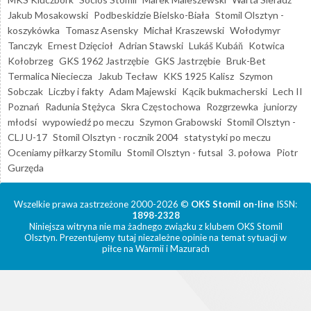
Jakub Mosakowski
Podbeskidzie Bielsko-Biała
Stomil Olsztyn -
koszykówka
Tomasz Asensky
Michał Kraszewski
Wołodymyr
Tanczyk
Ernest Dzięcioł
Adrian Stawski
Lukáš Kubáň
Kotwica
Kołobrzeg
GKS 1962 Jastrzębie
GKS Jastrzębie
Bruk-Bet
Termalica Nieciecza
Jakub Tecław
KKS 1925 Kalisz
Szymon
Sobczak
Liczby i fakty
Adam Majewski
Kącik bukmacherski
Lech II
Poznań
Radunia Stężyca
Skra Częstochowa
Rozgrzewka
juniorzy
młodsi
wypowiedź po meczu
Szymon Grabowski
Stomil Olsztyn -
CLJ U-17
Stomil Olsztyn - rocznik 2004
statystyki po meczu
Oceniamy piłkarzy Stomilu
Stomil Olsztyn - futsal
3. połowa
Piotr
Gurzęda
Wszelkie prawa zastrzeżone 2000-2026 ©
OKS Stomil on-line
ISSN:
1898-2328
Niniejsza witryna nie ma żadnego związku z klubem OKS Stomil
Olsztyn. Prezentujemy tutaj niezależne opinie na temat sytuacji w
piłce na Warmii i Mazurach