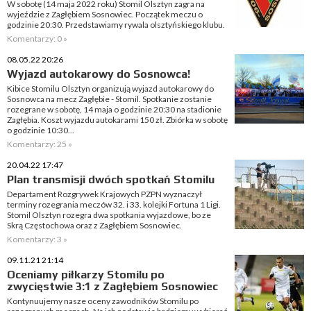
W sobotę (14 maja 2022 roku) Stomil Olsztyn zagra na
wyjeździe z Zagłębiem Sosnowiec. Początek meczu o
godzinie 20:30. Przedstawiamy rywala olsztyńskiego klubu.
Komentarzy: 0 »
08.05.22 20:26
Wyjazd autokarowy do Sosnowca!
Kibice Stomilu Olsztyn organizują wyjazd autokarowy do
Sosnowca na mecz Zagłębie - Stomil. Spotkanie zostanie
rozegrane w sobotę, 14 maja o godzinie 20:30 na stadionie
Zagłębia. Koszt wyjazdu autokarami 150 zł. Zbiórka w sobotę
o godzinie 10:30...
Komentarzy: 25 »
20.04.22 17:47
Plan transmisji dwóch spotkań Stomilu
Departament Rozgrywek Krajowych PZPN wyznaczył
terminy rozegrania meczów 32. i 33. kolejki Fortuna 1 Ligi.
Stomil Olsztyn rozegra dwa spotkania wyjazdowe, bo ze
Skrą Częstochowa oraz z Zagłębiem Sosnowiec.
Komentarzy: 3 »
09.11.21 21:14
Oceniamy piłkarzy Stomilu po
zwycięstwie 3:1 z Zagłębiem Sosnowiec
Kontynuujemy nasze oceny zawodników Stomilu po