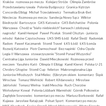
Kraków
rozmowa po meczu
Kolejarz Stróże
Olimpia Zambrów
Przedstawiamy rywala
Polonia Bydgoszcz
Granica Kętrzyn
Concordia Elbląg
Michał Trzeciakiewicz
Termalica Bruk-Bet
Nieciecza
Rozmowa po meczu
Sandecja Nowy Sącz
Wiktor
Biedrzycki
Bartoszyce
GKS Katowice
GKS Bełchatów
Polonia
Warszawa
Chodź w "biało-niebieskich" barwach i zdobywaj
nagrody!
Kamil Hempel
Paweł Piceluk
Stomil Olsztyn - juniorzy
młodsi
Raków Częstochowa
UKS SMS Łódź
Rafał Śledź
Radomiak
Radom
Paweł Kaczmarek
Stomil Travel
ŁKS Łódź
ŁKS Łomża
Rozwój Katowice
Piotr Darmochwał
Bez napinki
Odra Opole
Legia II Warszawa
stowarzyszenie "Stomil Ponad Wszystko"
Centralna Liga Juniorów
Dawid Mieczkowski
Rozmowa przed
meczem
Yasuhiro Katō
Olimpia II Elbląg
Kamil Kiereś
Polska U-21
Chrobry Głogów
Stomil Cup
felieton
Makroregionalna Liga
Juniorów Młodszych
Stal Mielec
(S)krytym okiem
komentarz
Śląsk
Wrocław
Tomasz Wełnicki
Robert Kiłdanowicz
Mirosław
Jabłoński
Tomasz Wełna
Irakli Meschia
Ruch Chorzów
Wołodymyr Kowal
Polonia Lidzbark Warmiński
Górnik Polkowice
Zagłębie Sosnowiec
komentarz po meczu
Mariusz Borkowski
Rafał
Kujawa
Jarosław Ratajczak
Polsat Sport
Komentarz po meczu
MKS Kluczbork
Socios Stomil
Marek Maleszewski
Warta Sieradz