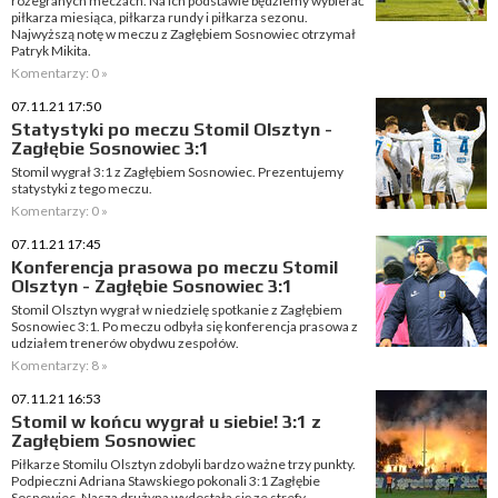
rozegranych meczach. Na ich podstawie będziemy wybierać
piłkarza miesiąca, piłkarza rundy i piłkarza sezonu.
Najwyższą notę w meczu z Zagłębiem Sosnowiec otrzymał
Patryk Mikita.
Komentarzy: 0 »
07.11.21 17:50
Statystyki po meczu Stomil Olsztyn -
Zagłębie Sosnowiec 3:1
Stomil wygrał 3:1 z Zagłębiem Sosnowiec. Prezentujemy
statystyki z tego meczu.
Komentarzy: 0 »
07.11.21 17:45
Konferencja prasowa po meczu Stomil
Olsztyn - Zagłębie Sosnowiec 3:1
Stomil Olsztyn wygrał w niedzielę spotkanie z Zagłębiem
Sosnowiec 3:1. Po meczu odbyła się konferencja prasowa z
udziałem trenerów obydwu zespołów.
Komentarzy: 8 »
07.11.21 16:53
Stomil w końcu wygrał u siebie! 3:1 z
Zagłębiem Sosnowiec
Piłkarze Stomilu Olsztyn zdobyli bardzo ważne trzy punkty.
Podpieczni Adriana Stawskiego pokonali 3:1 Zagłębie
Sosnowiec. Nasza drużyna wydostała się ze strefy