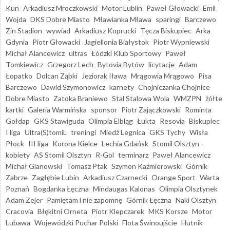
Kun
Arkadiusz Mroczkowski
Motor Lublin
Paweł Głowacki
Emil
Wojda
DKS Dobre Miasto
Mławianka Mława
sparingi
Barczewo
Zin Stadion
wywiad
Arkadiusz Koprucki
Tęcza Biskupiec
Arka
Gdynia
Piotr Głowacki
Jagiellonia Białystok
Piotr Wypniewski
Michał Alancewicz
ultras
Łódzki Klub Sportowy
Paweł
Tomkiewicz
Grzegorz Lech
Bytovia Bytów
licytacje
Adam
Łopatko
Dolcan Ząbki
Jeziorak Iława
Mrągowia Mrągowo
Pisa
Barczewo
Dawid Szymonowicz
karnety
Chojniczanka Chojnice
Dobre Miasto
Zatoka Braniewo
Stal Stalowa Wola
WMZPN
żółte
kartki
Galeria Warmińska
sponsor
Piotr Zajączkowski
Rominta
Gołdap
GKS Stawiguda
Olimpia Elbląg
Łukta
Resovia
Biskupiec
I liga
Ultra(S)tomiL
treningi
Miedź Legnica
GKS Tychy
Wisła
Płock
III liga
Korona Kielce
Lechia Gdańsk
Stomil Olsztyn -
kobiety
AS Stomil Olsztyn
R-Gol
terminarz
Paweł Alancewicz
Michał Glanowski
Tomasz Ptak
Szymon Kaźmierowski
Górnik
Zabrze
Zagłębie Lubin
Arkadiusz Czarnecki
Orange Sport
Warta
Poznań
Bogdanka Łęczna
Mindaugas Kalonas
Olimpia Olsztynek
Adam Zejer
Pamiętam i nie zapomnę
Górnik Łęczna
Naki Olsztyn
Cracovia
Błękitni Orneta
Piotr Klepczarek
MKS Korsze
Motor
Lubawa
Wojewódzki Puchar Polski
Flota Świnoujście
Hutnik