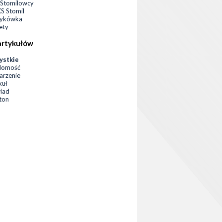
Stomilowcy
 Stomil
zykówka
ety
artykułów
ystkie
domość
rzenie
kuł
iad
eton