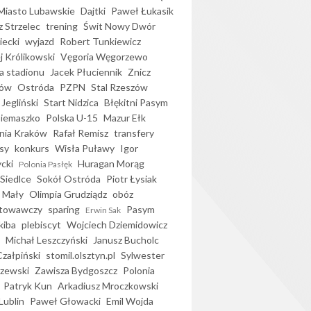
iasto Lubawskie
Dajtki
Paweł Łukasik
 Strzelec
trening
Świt Nowy Dwór
ecki
wyjazd
Robert Tunkiewicz
j Królikowski
Vęgoria Węgorzewo
 stadionu
Jacek Płuciennik
Znicz
ków
Ostróda
PZPN
Stal Rzeszów
Jegliński
Start Nidzica
Błękitni Pasym
Siemaszko
Polska U-15
Mazur Ełk
nia Kraków
Rafał Remisz
transfery
sy
konkurs
Wisła Puławy
Igor
ycki
Huragan Morąg
Polonia Pasłęk
Siedlce
Sokół Ostróda
Piotr Łysiak
 Mały
Olimpia Grudziądz
obóz
otowawczy
sparing
Pasym
Erwin Sak
kiba
plebiscyt
Wojciech Dziemidowicz
Michał Leszczyński
Janusz Bucholc
Czałpiński
stomil.olsztyn.pl
Sylwester
zewski
Zawisza Bydgoszcz
Polonia
Patryk Kun
Arkadiusz Mroczkowski
Lublin
Paweł Głowacki
Emil Wojda