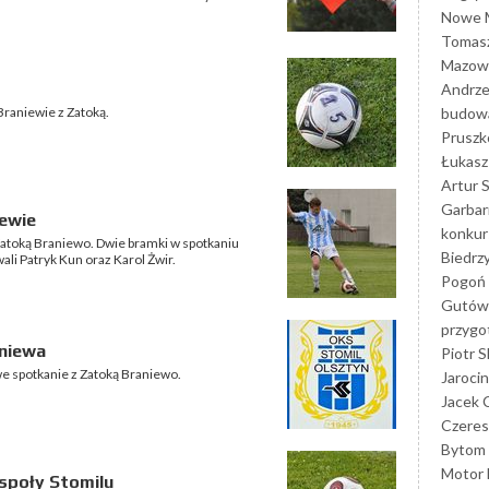
Nowe M
Tomasz
Mazowi
Andrze
budowa
 Braniewie z Zatoką.
Prusz
Łukasz 
Artur 
Garbar
iewie
konkur
z Zatoką Braniewo. Dwie bramki w spotkaniu
Biedrz
wali Patryk Kun oraz Karol Żwir.
Pogoń 
Gutów
przyg
aniewa
Piotr S
owe spotkanie z Zatoką Braniewo.
Jarocin
Jacek 
Czeres
Bytom
Motor 
espoły Stomilu