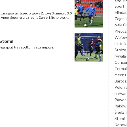
Sport
Mindau
sparingowym trzecioligową Zatokę Braniewo 3:0
ił Ángel Segarra oraz jedną Daniel Michałowski.
Zejer
Naki O
Klepcz
Wojewó
Stomil
Hutnik
grają aż trzy spotkania sparingowe.
Stróże
rywala
Concor
Termal
meczu
Bartos
Poloni
barwac
Paweł 
Raków
Śledź
Stomil 
Katow