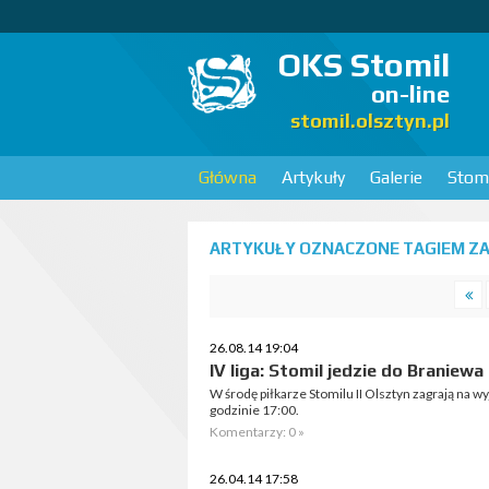
OKS Stomil
on-line
stomil.olsztyn.pl
Główna
Artykuły
Galerie
Stomi
ARTYKUŁY OZNACZONE TAGIEM ZA
26.08.14 19:04
IV liga: Stomil jedzie do Braniewa
W środę piłkarze Stomilu II Olsztyn zagrają na 
godzinie 17:00.
Komentarzy: 0 »
26.04.14 17:58