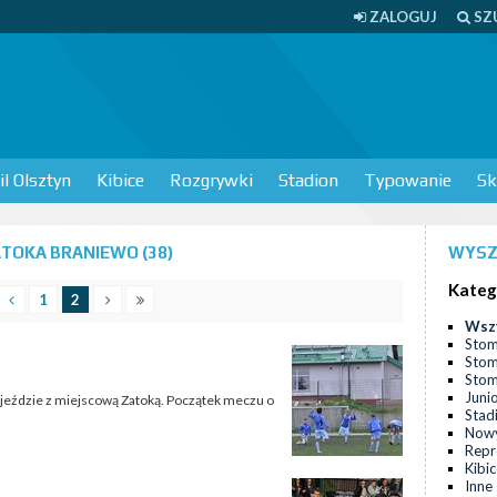
ZALOGUJ
SZ
l Olsztyn
Kibice
Rozgrywki
Stadion
Typowanie
Sk
TOKA BRANIEWO (38)
WYSZ
Kateg
1
2
Wsz
Stom
Stom
Stomi
Juni
wyjeździe z miejscową Zatoką. Początek meczu o
Stad
Nowy
Repr
Kibi
Inne