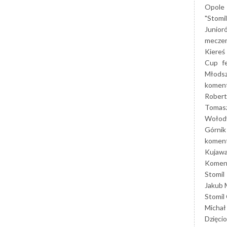
Opole
"Stomi
Junior
mecze
Kiereś
Cup
f
Młods
koment
Robert
Tomas
Wołod
Górnik
koment
Kujaw
Koment
Stomil
Jakub 
Stomil
Michał
Dzięcio