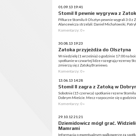
01.09.13 19:41
Stomil II pewnie wygrywa z Zato
Piłkarze Stomilu II Olsztyn pewnie wygrali 3:0 z
Alancewicza strzelali: Daniel Michałowski, Patry
Komentarzy: 0 »
30.08.13 19:23
Zatoka przyjeżdża do Olsztyna
W niedzielę (1 września) o godzinie 17:00 na bo
spotkanie w czwartej lidze rozegrają rezerwy St
zmierzą się z Zatoką Braniewo.
Komentarzy: 0 »
13.06.13 14:28
Stomil II zagra z Zatoką w Dobry
Sobotnie (15 czerwca) spotkanie rezerw Stomilu
Dobrym Mieście. Mecz rozpocznie się o godzinie
Komentarzy: 0 »
29.10.12 21:21
Dziemidowicz mógł grać. Widziel
Mamrami
Informacja o ewentualnym walkowerze za spotka