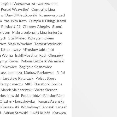
Legia II Warszawa
stowarzyszenie
l Ponad Wszystko"
Centralna Liga
ów
Dawid Mieczkowski
Rozmowa przed
m
Yasuhiro Katō
Olimpia II Elbląg
Kamil
Polska U-21
Chrobry Głogów
Stomil
elieton
Makroregionalna Liga Juniorów
zych
Stal Mielec
(S)krytym okiem
arz
Śląsk Wrocław
Tomasz Wełnicki
 Kiłdanowicz
Mirosław Jabłoński
z Wełna
Irakli Meschia
Ruch Chorzów
ymyr Kowal
Polonia Lidzbark Warmiński
 Polkowice
Zagłębie Sosnowiec
arz po meczu
Mariusz Borkowski
Rafał
a
Jarosław Ratajczak
Polsat Sport
arz po meczu
MKS Kluczbork
Socios
Marek Maleszewski
Warta Sieradz
Mosakowski
Podbeskidzie Bielsko-Biała
 Olsztyn - koszykówka
Tomasz Asensky
 Kraszewski
Wołodymyr Tanczyk
Ernest
ł
Adrian Stawski
Lukáš Kubáň
Kotwica