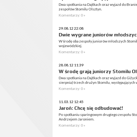
Dwa spotkania na Dajtkach oraz wyjazd do Braniew
zespołów Stomilu Olsztyn.
Komentarzy: 0 »
29.08.12 22:08
Dwie wygrane juniorów młodszyc
W środę oba zespoły juniorów młodszych Stomil
wojewódzkiej.
Komentarzy: 0 »
28.08.12 11:39
W środę grają juniorzy Stomilu O
Dwa spotkania na Dajtkach oraz wyjazd do Giżycka
sierpnia) trzech drużyn Stomilu, występujących 
Komentarzy: 0 »
11.03.12 12:45
Jaroń: Chcę się odbudować!
Po spotkaniu sparingowym drugiego zespołu Sto
Andrzejem Jaroniem.
Komentarzy: 0 »