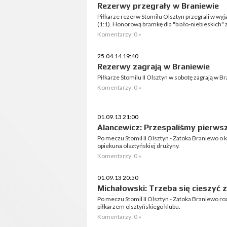
Rezerwy przegrały w Braniewie
Piłkarze rezerw Stomilu Olsztyn przegrali w wyj
(1:1). Honorową bramkę dla "biało-niebieskich" 
Komentarzy: 0 »
25.04.14 19:40
Rezerwy zagrają w Braniewie
Piłkarze Stomilu II Olsztyn w sobotę zagrają w B
Komentarzy: 0 »
01.09.13 21:00
Alancewicz: Przespaliśmy pierws
Po meczu Stomil II Olsztyn - Zatoka Braniewo o
opiekuna olsztyńskiej drużyny.
Komentarzy: 0 »
01.09.13 20:50
Michałowski: Trzeba się cieszyć 
Po meczu Stomil II Olsztyn - Zatoka Braniewo 
piłkarzem olsztyńskiego klubu.
Komentarzy: 0 »