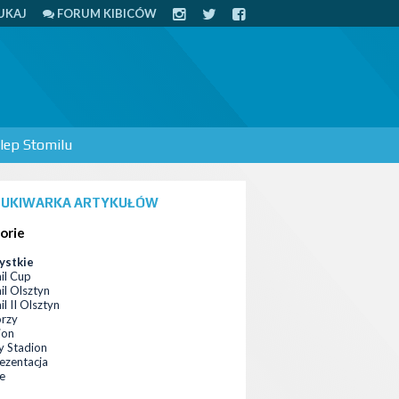
UKAJ
FORUM KIBICÓW
lep Stomilu
UKIWARKA ARTYKUŁÓW
orie
ystkie
il Cup
il Olsztyn
l II Olsztyn
orzy
ion
 Stadion
ezentacja
ce