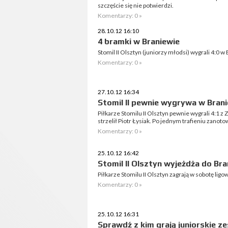
szczęście się nie potwierdzi.
Komentarzy: 0 »
28.10.12 16:10
4 bramki w Braniewie
Stomil II Olsztyn (juniorzy młodsi) wygrali 4:0 w
Komentarzy: 0 »
27.10.12 16:34
Stomil II pewnie wygrywa w Bran
Piłkarze Stomilu II Olsztyn pewnie wygrali 4:1 
strzelił Piotr Łysiak. Po jednym trafieniu zanoto
Komentarzy: 0 »
25.10.12 16:42
Stomil II Olsztyn wyjeżdża do Br
Piłkarze Stomilu II Olsztyn zagrają w sobotę lig
Komentarzy: 0 »
25.10.12 16:31
Sprawdź z kim grają juniorskie z