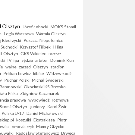
l Olsztyn
Józef Łobocki
MOKS Stomil
n
Legia Warszawa
Warmia Olsztyn
j Biedrzycki
Puszcza Niepołomice
 Suchocki
Krzysztof Filipek
II liga
II Olsztyn
GKS Wikielec
Bartosz
IV liga
sędzia
arbiter
Dominik Kun
ski
je
walne
zarząd
Olsztyn
stadion
u
Pelikan Łowicz
kibice
Widzew Łódź
y
Puchar Polski
Michał Świderski
Baranowski
Okocimski KS Brzesko
iała Piska
Zbigniew Kaczmarek
encja prasowa
wypowiedź
rozmowa
Stomil Olsztyn - juniorzy
Karol Żwir
Polska U-17
Daniel Michałowski
sklep.pl
koszulki
Ekstraklasa
Piotr
owicz
Mamry Giżycko
Artur Aluszyk
Suwałki
Radosław Stefanowicz
Drwęca