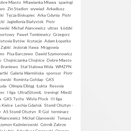
bre Miasto
Mławianka Mława
sparingi
ewo
Zin Stadion
wywiad
Arkadiusz
ki
Tęcza Biskupiec
Arka Gdynia
Piotr
cki
Jagiellonia Białystok
Piotr
ewski
Michał Alancewicz
ultras
Łódzki
portowy
Paweł Tomkiewicz
Grzegorz
Bytovia Bytów
licytacje
Adam Łopatko
 Ząbki
Jeziorak Iława
Mrągowia
wo
Pisa Barczewo
Dawid Szymonowicz
y
Chojniczanka Chojnice
Dobre Miasto
 Braniewo
Stal Stalowa Wola
WMZPN
artki
Galeria Warmińska
sponsor
Piotr
kowski
Rominta Gołdap
GKS
uda
Olimpia Elbląg
Łukta
Resovia
iec
I liga
Ultra(S)tomiL
treningi
Miedź
a
GKS Tychy
Wisła Płock
III liga
 Kielce
Lechia Gdańsk
Stomil Olsztyn -
y
AS Stomil Olsztyn
R-Gol
terminarz
Alancewicz
Michał Glanowski
Tomasz
Szymon Kaźmierowski
Górnik Zabrze
ie Lubin
Arkadiusz Czarnecki
Orange