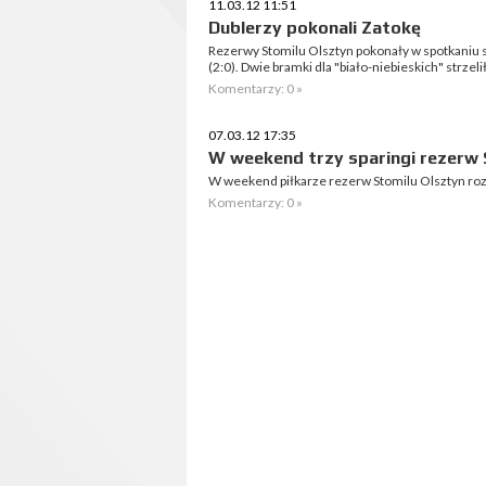
11.03.12 11:51
Dublerzy pokonali Zatokę
Rezerwy Stomilu Olsztyn pokonały w spotkaniu 
(2:0). Dwie bramki dla "biało-niebieskich" strzel
Komentarzy: 0 »
07.03.12 17:35
W weekend trzy sparingi rezerw 
W weekend piłkarze rezerw Stomilu Olsztyn roze
Komentarzy: 0 »