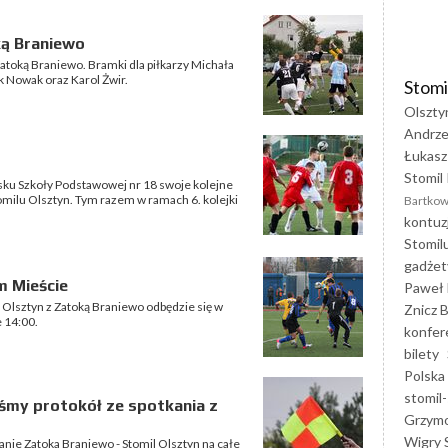
ką Braniewo
 Zatoką Braniewo. Bramki dla piłkarzy Michała
k Nowak oraz Karol Żwir.
Stomi
Olszty
Andrze
Łukasz
Stomil 
isku Szkoły Podstawowej nr 18 swoje kolejne
omilu Olsztyn. Tym razem w ramach 6. kolejki
Bartkow
kontuz
Stomil
gadżet
m Mieście
Paweł 
 Olsztyn z Zatoką Braniewo odbędzie się w
Znicz B
 14:00.
konfer
bilety
Polska
stomil-
iśmy protokół ze spotkania z
Grzym
Wigry 
nie Zatoka Braniewo - Stomil Olsztyn na całe