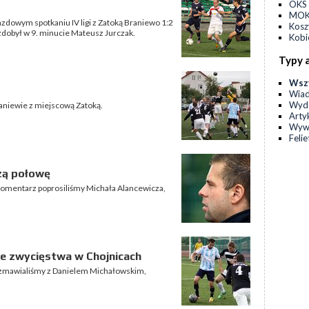
OKS 
MOKS
azdowym spotkaniu IV ligi z Zatoką Braniewo 1:2
Kos
zdobył w 9. minucie Mateusz Jurczak.
Kobi
Typy 
Wsz
Wia
Wyda
raniewie z miejscową Zatoką.
Arty
Wyw
Feli
zą połowę
 komentarz poprosiliśmy Michała Alancewicza,
ze zwycięstwa w Chojnicach
rozmawialiśmy z Danielem Michałowskim,