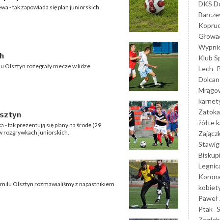
DKS Do
a - tak zapowiada się plan juniorskich
Barcz
Kopruc
Głowa
Wypni
h
Klub S
u Olsztyn rozegrały mecze w lidze
Lech
Dolcan
Mrągo
karnet
Zatoka
lsztyn
żółte k
 - tak prezentują się plany na środę (29
w rozgrywkach juniorskich.
Zającz
Stawig
Biskup
Legnic
Korona
milu Olsztyn rozmawialiśmy z napastnikiem
kobiet
Paweł 
Ptak
Zagłęb