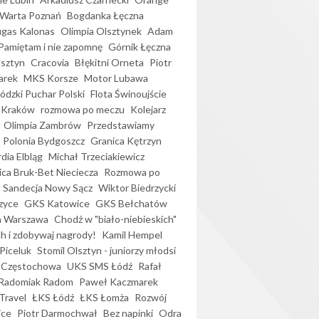
Warta Poznań
Bogdanka Łęczna
gas Kalonas
Olimpia Olsztynek
Adam
Pamiętam i nie zapomnę
Górnik Łęczna
lsztyn
Cracovia
Błękitni Orneta
Piotr
arek
MKS Korsze
Motor Lubawa
dzki Puchar Polski
Flota Świnoujście
 Kraków
rozmowa po meczu
Kolejarz
Olimpia Zambrów
Przedstawiamy
Polonia Bydgoszcz
Granica Kętrzyn
dia Elbląg
Michał Trzeciakiewicz
ica Bruk-Bet Nieciecza
Rozmowa po
Sandecja Nowy Sącz
Wiktor Biedrzycki
zyce
GKS Katowice
GKS Bełchatów
a Warszawa
Chodź w "biało-niebieskich"
h i zdobywaj nagrody!
Kamil Hempel
Piceluk
Stomil Olsztyn - juniorzy młodsi
 Częstochowa
UKS SMS Łódź
Rafał
Radomiak Radom
Paweł Kaczmarek
Travel
ŁKS Łódź
ŁKS Łomża
Rozwój
ice
Piotr Darmochwał
Bez napinki
Odra