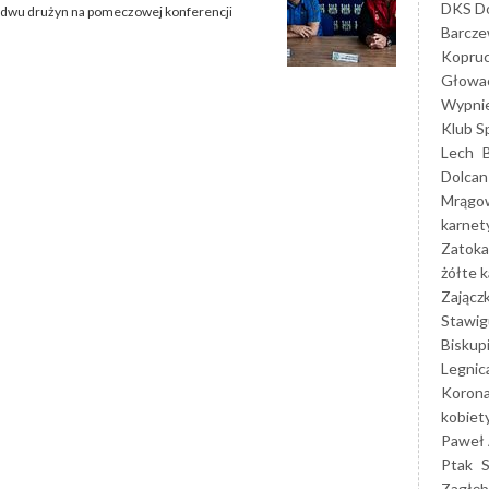
DKS Do
bydwu drużyn na pomeczowej konferencji
Barcz
Kopruc
Głowa
Wypni
Klub S
Lech
Dolcan
Mrągo
karnet
Zatoka
żółte k
Zającz
Stawig
Biskup
Legnic
Korona
kobiet
Paweł 
Ptak
Zagłęb