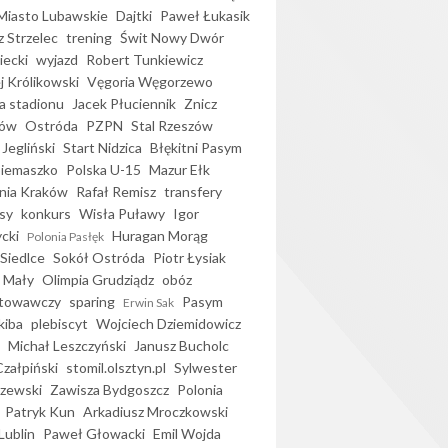
iasto Lubawskie
Dajtki
Paweł Łukasik
 Strzelec
trening
Świt Nowy Dwór
ecki
wyjazd
Robert Tunkiewicz
j Królikowski
Vęgoria Węgorzewo
 stadionu
Jacek Płuciennik
Znicz
ków
Ostróda
PZPN
Stal Rzeszów
Jegliński
Start Nidzica
Błękitni Pasym
Siemaszko
Polska U-15
Mazur Ełk
nia Kraków
Rafał Remisz
transfery
sy
konkurs
Wisła Puławy
Igor
ycki
Huragan Morąg
Polonia Pasłęk
Siedlce
Sokół Ostróda
Piotr Łysiak
 Mały
Olimpia Grudziądz
obóz
otowawczy
sparing
Pasym
Erwin Sak
kiba
plebiscyt
Wojciech Dziemidowicz
Michał Leszczyński
Janusz Bucholc
Czałpiński
stomil.olsztyn.pl
Sylwester
zewski
Zawisza Bydgoszcz
Polonia
Patryk Kun
Arkadiusz Mroczkowski
Lublin
Paweł Głowacki
Emil Wojda