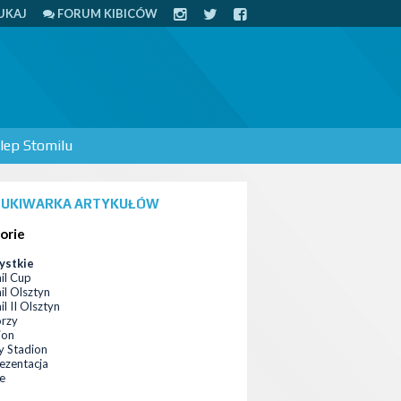
UKAJ
FORUM KIBICÓW
lep Stomilu
UKIWARKA ARTYKUŁÓW
orie
ystkie
il Cup
il Olsztyn
l II Olsztyn
orzy
ion
 Stadion
ezentacja
ce