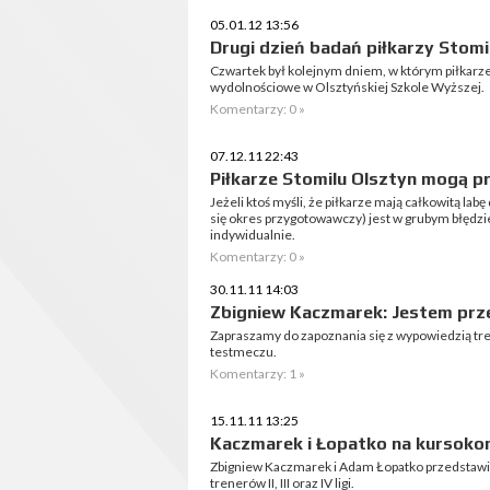
05.01.12 13:56
Drugi dzień badań piłkarzy Stom
Czwartek był kolejnym dniem, w którym piłkarze
wydolnościowe w Olsztyńskiej Szkole Wyższej.
Komentarzy: 0 »
07.12.11 22:43
Piłkarze Stomilu Olsztyn mogą pr
Jeżeli ktoś myśli, że piłkarze mają całkowitą lab
się okres przygotowawczy) jest w grubym błędzie
indywidualnie.
Komentarzy: 0 »
30.11.11 14:03
Zbigniew Kaczmarek: Jestem pr
Zapraszamy do zapoznania się z wypowiedzią t
testmeczu.
Komentarzy: 1 »
15.11.11 13:25
Kaczmarek i Łopatko na kursokon
Zbigniew Kaczmarek i Adam Łopatko przedstawią
trenerów II, III oraz IV ligi.