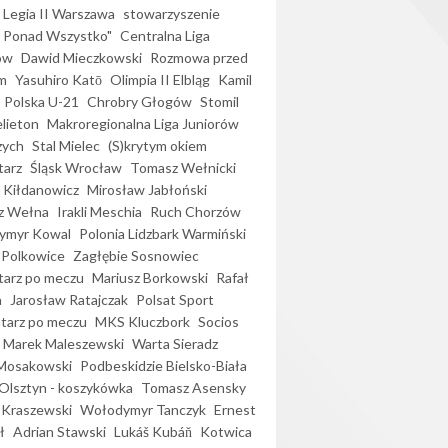
Legia II Warszawa
stowarzyszenie
l Ponad Wszystko"
Centralna Liga
ów
Dawid Mieczkowski
Rozmowa przed
m
Yasuhiro Katō
Olimpia II Elbląg
Kamil
Polska U-21
Chrobry Głogów
Stomil
elieton
Makroregionalna Liga Juniorów
zych
Stal Mielec
(S)krytym okiem
arz
Śląsk Wrocław
Tomasz Wełnicki
 Kiłdanowicz
Mirosław Jabłoński
z Wełna
Irakli Meschia
Ruch Chorzów
ymyr Kowal
Polonia Lidzbark Warmiński
 Polkowice
Zagłębie Sosnowiec
arz po meczu
Mariusz Borkowski
Rafał
a
Jarosław Ratajczak
Polsat Sport
arz po meczu
MKS Kluczbork
Socios
Marek Maleszewski
Warta Sieradz
Mosakowski
Podbeskidzie Bielsko-Biała
 Olsztyn - koszykówka
Tomasz Asensky
 Kraszewski
Wołodymyr Tanczyk
Ernest
ł
Adrian Stawski
Lukáš Kubáň
Kotwica