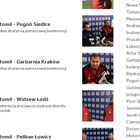
Nowe M
Tomasz
Mazowi
omil - Pogoń Siedlce
Andrze
bydwu drużyn na pomeczowej konferencji
budowa
Prusz
Łukasz 
Artur 
Garbar
tomil - Garbarnia Kraków
konkur
bydwu drużyn na pomeczowej konferencji
Biedrz
Pogoń 
Gutów
przyg
tomil - Widzew Łódź
Piotr S
nferencja prasowa na stadionie Stomilu.
Jarocin
nastek.
Jacek 
Czeres
Bytom
Motor 
omil - Pelikan Łowicz