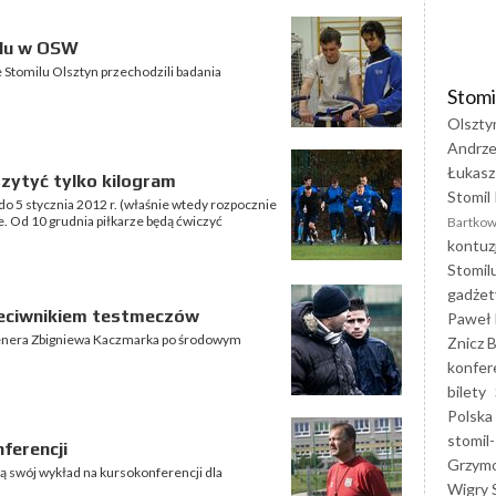
ilu w OSW
 Stomilu Olsztyn przechodzili badania
Stomi
Olszty
Andrze
Łukasz
zytyć tylko kilogram
Stomil 
ę do 5 stycznia 2012 r. (właśnie wtedy rozpocznie
. Od 10 grudnia piłkarze będą ćwiczyć
Bartkow
kontuz
Stomil
gadżet
zeciwnikiem testmeczów
Paweł 
renera Zbigniewa Kaczmarka po środowym
Znicz B
konfer
bilety
Polska
stomil-
ferencji
Grzym
 swój wykład na kursokonferencji dla
Wigry 