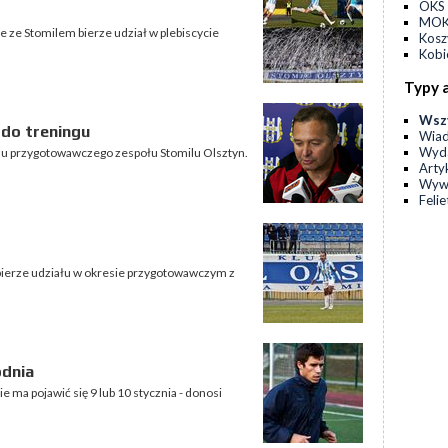
OKS 
MOKS
e ze Stomilem bierze udział w plebiscycie
Kos
Kobi
Typy 
Wsz
do treningu
Wia
Wyda
su przygotowawczego zespołu Stomilu Olsztyn.
Arty
Wyw
Feli
e bierze udziału w okresie przygotowawczym z
odnia
e ma pojawić się 9 lub 10 stycznia - donosi