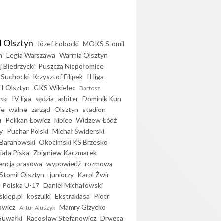
l Olsztyn
Józef Łobocki
MOKS Stomil
n
Legia Warszawa
Warmia Olsztyn
j Biedrzycki
Puszcza Niepołomice
 Suchocki
Krzysztof Filipek
II liga
II Olsztyn
GKS Wikielec
Bartosz
IV liga
sędzia
arbiter
Dominik Kun
ski
je
walne
zarząd
Olsztyn
stadion
u
Pelikan Łowicz
kibice
Widzew Łódź
y
Puchar Polski
Michał Świderski
Baranowski
Okocimski KS Brzesko
iała Piska
Zbigniew Kaczmarek
encja prasowa
wypowiedź
rozmowa
Stomil Olsztyn - juniorzy
Karol Żwir
Polska U-17
Daniel Michałowski
sklep.pl
koszulki
Ekstraklasa
Piotr
owicz
Mamry Giżycko
Artur Aluszyk
Suwałki
Radosław Stefanowicz
Drwęca