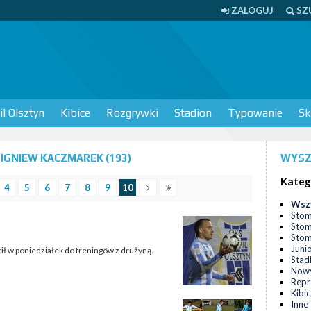
ZALOGUJ
SZ
l Olsztyn
Kibice
Rozgrywki
Stadion
Typowanie
Sk
IGNIEW KACZMAREK (193)
WYSZ
Kateg
4
5
6
7
8
9
10
Wsz
Stom
Stom
Stomi
Juni
ił w poniedziałek do treningów z drużyną.
Stad
Nowy
Repr
Kibi
Inne