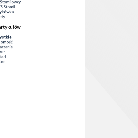
Stomilowcy
 Stomil
zykówka
ety
artykułów
ystkie
domość
rzenie
kuł
iad
eton