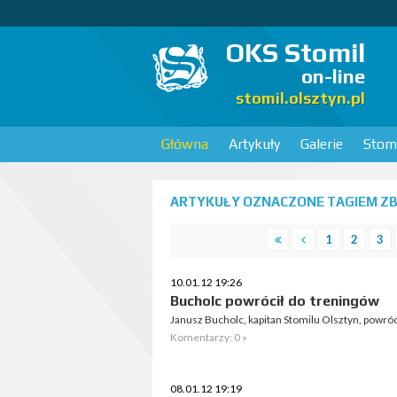
OKS Stomil
on-line
stomil.olsztyn.pl
Główna
Artykuły
Galerie
Stomi
ARTYKUŁY OZNACZONE TAGIEM ZB
1
2
3
10.01.12 19:26
Bucholc powrócił do treningów
Janusz Bucholc, kapitan Stomilu Olsztyn, powróc
Komentarzy: 0 »
08.01.12 19:19