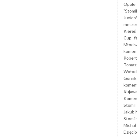
Opole
"Stomi
Junior
mecze
Kiereś
Cup
f
Młods
koment
Robert
Tomas
Wołod
Górnik
koment
Kujaw
Koment
Stomil
Jakub 
Stomil
Michał
Dzięcio