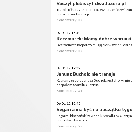
Ruszył plebiscyt dwadozera.pl
Trzech piłkarzy, trener oraz wydarzenie związan
portalu dwadozera.pl.
Komentarzy: 0 »
07.01.12 18:50
Kaczmarek: Mamy dobre warunki 
Bez żadnych kłopotów mijają pierwsze dni okre
Komentarzy: 0 »
07.01.12 17:22
Janusz Bucholc nie trenuje
Kapitan zespołu Janusz Bucholc jest chory i ni
zespołem Stomilu Olsztyn.
Komentarzy: 0 »
06.01.12 10:43
Segarra ma być na początku tyg
Segarra, hiszpański zawodnik Stomilu, w Olsztyni
portal dwadozera.pl.
Komentarzy: 5 »