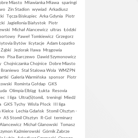
bre Miasto
Mławianka Mława
sparingi
ewo
Zin Stadion
wywiad
Arkadiusz
ki
Tęcza Biskupiec
Arka Gdynia
Piotr
cki
Jagiellonia Białystok
Piotr
ewski
Michał Alancewicz
ultras
Łódzki
portowy
Paweł Tomkiewicz
Grzegorz
Bytovia Bytów
licytacje
Adam Łopatko
 Ząbki
Jeziorak Iława
Mrągowia
wo
Pisa Barczewo
Dawid Szymonowicz
y
Chojniczanka Chojnice
Dobre Miasto
 Braniewo
Stal Stalowa Wola
WMZPN
artki
Galeria Warmińska
sponsor
Piotr
kowski
Rominta Gołdap
GKS
uda
Olimpia Elbląg
Łukta
Resovia
iec
I liga
Ultra(S)tomiL
treningi
Miedź
a
GKS Tychy
Wisła Płock
III liga
 Kielce
Lechia Gdańsk
Stomil Olsztyn -
y
AS Stomil Olsztyn
R-Gol
terminarz
Alancewicz
Michał Glanowski
Tomasz
Szymon Kaźmierowski
Górnik Zabrze
ie Lubin
Arkadiusz Czarnecki
Orange