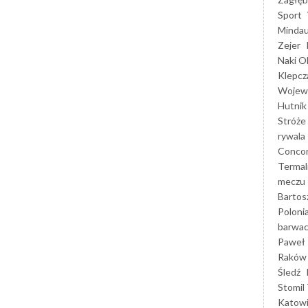
Sport
Mindau
Zejer
Naki O
Klepcz
Wojewó
Hutnik
Stróże
rywala
Concor
Termal
meczu
Bartos
Poloni
barwac
Paweł 
Raków
Śledź
Stomil 
Katow