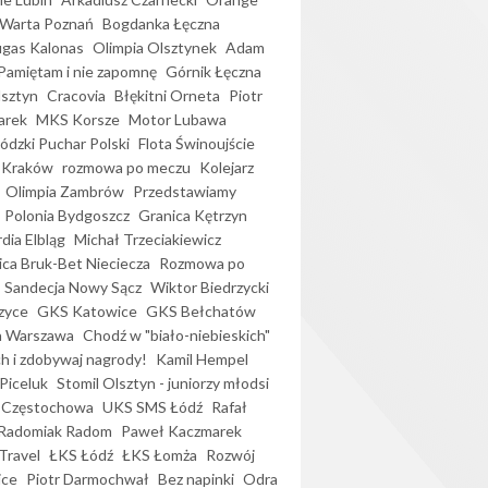
Warta Poznań
Bogdanka Łęczna
gas Kalonas
Olimpia Olsztynek
Adam
Pamiętam i nie zapomnę
Górnik Łęczna
lsztyn
Cracovia
Błękitni Orneta
Piotr
arek
MKS Korsze
Motor Lubawa
dzki Puchar Polski
Flota Świnoujście
 Kraków
rozmowa po meczu
Kolejarz
Olimpia Zambrów
Przedstawiamy
Polonia Bydgoszcz
Granica Kętrzyn
dia Elbląg
Michał Trzeciakiewicz
ica Bruk-Bet Nieciecza
Rozmowa po
Sandecja Nowy Sącz
Wiktor Biedrzycki
zyce
GKS Katowice
GKS Bełchatów
a Warszawa
Chodź w "biało-niebieskich"
h i zdobywaj nagrody!
Kamil Hempel
Piceluk
Stomil Olsztyn - juniorzy młodsi
 Częstochowa
UKS SMS Łódź
Rafał
Radomiak Radom
Paweł Kaczmarek
Travel
ŁKS Łódź
ŁKS Łomża
Rozwój
ice
Piotr Darmochwał
Bez napinki
Odra