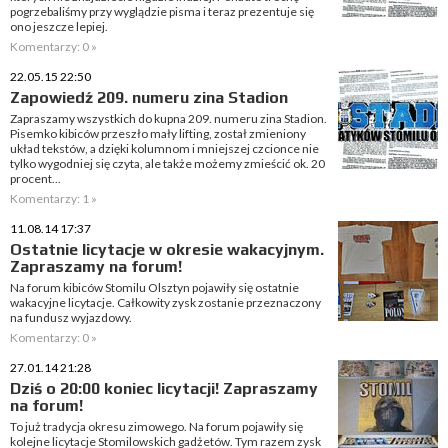
pogrzebaliśmy przy wyglądzie pisma i teraz prezentuje się
ono jeszcze lepiej.
Komentarzy: 0 »
22.05.15 22:50
Zapowiedź 209. numeru zina Stadion
Zapraszamy wszystkich do kupna 209. numeru zina Stadion.
Pisemko kibiców przeszło mały lifting, został zmieniony
układ tekstów, a dzięki kolumnom i mniejszej czcionce nie
tylko wygodniej się czyta, ale także możemy zmieścić ok. 20
procent...
Komentarzy: 1 »
11.08.14 17:37
Ostatnie licytacje w okresie wakacyjnym.
Zapraszamy na forum!
Na forum kibiców Stomilu Olsztyn pojawiły się ostatnie
wakacyjne licytacje. Całkowity zysk zostanie przeznaczony
na fundusz wyjazdowy.
Komentarzy: 0 »
27.01.14 21:28
Dziś o 20:00 koniec licytacji! Zapraszamy
na forum!
To już tradycja okresu zimowego. Na forum pojawiły się
kolejne licytacje Stomilowskich gadżetów. Tym razem zysk