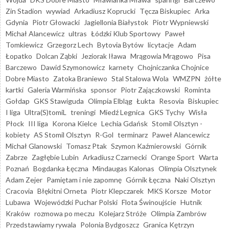
Zin Stadion
wywiad
Arkadiusz Koprucki
Tęcza Biskupiec
Arka
Gdynia
Piotr Głowacki
Jagiellonia Białystok
Piotr Wypniewski
Michał Alancewicz
ultras
Łódzki Klub Sportowy
Paweł
Tomkiewicz
Grzegorz Lech
Bytovia Bytów
licytacje
Adam
Łopatko
Dolcan Ząbki
Jeziorak Iława
Mrągowia Mrągowo
Pisa
Barczewo
Dawid Szymonowicz
karnety
Chojniczanka Chojnice
Dobre Miasto
Zatoka Braniewo
Stal Stalowa Wola
WMZPN
żółte
kartki
Galeria Warmińska
sponsor
Piotr Zajączkowski
Rominta
Gołdap
GKS Stawiguda
Olimpia Elbląg
Łukta
Resovia
Biskupiec
I liga
Ultra(S)tomiL
treningi
Miedź Legnica
GKS Tychy
Wisła
Płock
III liga
Korona Kielce
Lechia Gdańsk
Stomil Olsztyn -
kobiety
AS Stomil Olsztyn
R-Gol
terminarz
Paweł Alancewicz
Michał Glanowski
Tomasz Ptak
Szymon Kaźmierowski
Górnik
Zabrze
Zagłębie Lubin
Arkadiusz Czarnecki
Orange Sport
Warta
Poznań
Bogdanka Łęczna
Mindaugas Kalonas
Olimpia Olsztynek
Adam Zejer
Pamiętam i nie zapomnę
Górnik Łęczna
Naki Olsztyn
Cracovia
Błękitni Orneta
Piotr Klepczarek
MKS Korsze
Motor
Lubawa
Wojewódzki Puchar Polski
Flota Świnoujście
Hutnik
Kraków
rozmowa po meczu
Kolejarz Stróże
Olimpia Zambrów
Przedstawiamy rywala
Polonia Bydgoszcz
Granica Kętrzyn