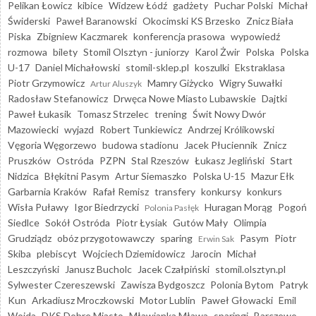
Pelikan Łowicz
kibice
Widzew Łódź
gadżety
Puchar Polski
Michał
Świderski
Paweł Baranowski
Okocimski KS Brzesko
Znicz Biała
Piska
Zbigniew Kaczmarek
konferencja prasowa
wypowiedź
rozmowa
bilety
Stomil Olsztyn - juniorzy
Karol Żwir
Polska
Polska
U-17
Daniel Michałowski
stomil-sklep.pl
koszulki
Ekstraklasa
Piotr Grzymowicz
Mamry Giżycko
Wigry Suwałki
Artur Aluszyk
Radosław Stefanowicz
Drwęca Nowe Miasto Lubawskie
Dajtki
Paweł Łukasik
Tomasz Strzelec
trening
Świt Nowy Dwór
Mazowiecki
wyjazd
Robert Tunkiewicz
Andrzej Królikowski
Vęgoria Węgorzewo
budowa stadionu
Jacek Płuciennik
Znicz
Pruszków
Ostróda
PZPN
Stal Rzeszów
Łukasz Jegliński
Start
Nidzica
Błękitni Pasym
Artur Siemaszko
Polska U-15
Mazur Ełk
Garbarnia Kraków
Rafał Remisz
transfery
konkursy
konkurs
Wisła Puławy
Igor Biedrzycki
Huragan Morąg
Pogoń
Polonia Pasłęk
Siedlce
Sokół Ostróda
Piotr Łysiak
Gutów Mały
Olimpia
Grudziądz
obóz przygotowawczy
sparing
Pasym
Piotr
Erwin Sak
Skiba
plebiscyt
Wojciech Dziemidowicz
Jarocin
Michał
Leszczyński
Janusz Bucholc
Jacek Czałpiński
stomil.olsztyn.pl
Sylwester Czereszewski
Zawisza Bydgoszcz
Polonia Bytom
Patryk
Kun
Arkadiusz Mroczkowski
Motor Lublin
Paweł Głowacki
Emil
Wojda
DKS Dobre Miasto
Mławianka Mława
sparingi
Barczewo