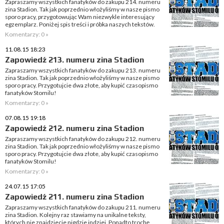
Zapraszamy wszystkich fanatyków do zakupu 214. numeru
zina Stadion. Tak jak poprzednio włożyliśmy w nasze pismo
sporo pracy, przygotowując Wam niezwykle interesujący
egzemplarz. Poniżej spis treści i próbka naszych tekstów.
Komentarzy: 0 »
11.08.15 18:23
Zapowiedź 213. numeru zina Stadion
Zapraszamy wszystkich fanatyków do zakupu 213. numeru
zina Stadion. Tak jak poprzednio włożyliśmy w nasze pismo
sporo pracy. Przygotujcie dwa złote, aby kupić czasopismo
fanatyków Stomilu!
Komentarzy: 0 »
07.08.15 19:18
Zapowiedź 212. numeru zina Stadion
Zapraszamy wszystkich fanatyków do zakupu 212. numeru
zina Stadion. Tak jak poprzednio włożyliśmy w nasze pismo
sporo pracy. Przygotujcie dwa złote, aby kupić czasopismo
fanatyków Stomilu!
Komentarzy: 0 »
24.07.15 17:05
Zapowiedź 211. numeru zina Stadion
Zapraszamy wszystkich fanatyków do zakupu 211. numeru
zina Stadion. Kolejny raz stawiamy na unikalne teksty,
których nie znajdziecie nigdzie indziej. Ponadto trochę