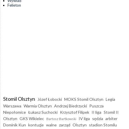
Wywiad
Felieton
Stomil Olsztyn
Józef Łobocki
MOKS Stomil Olsztyn
Legia
Warszawa
Warmia Olsztyn
Andrzej Biedrzycki
Puszcza
Niepołomice
Łukasz Suchocki
Krzysztof Filipek
II liga
Stomil II
Olsztyn
GKS Wikielec
IV liga
sędzia
arbiter
Bartosz Bartkowski
Dominik Kun
kontuzje
walne
zarząd
Olsztyn
stadion Stomilu