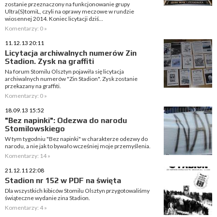
zostanie przeznaczony na funkcjonowanie grupy
Ultra(S)tomiL, czyli na oprawy meczowe w rundzie
wiosennej 2014. Koniec licytacji dziś...
Komentarzy: 0 »
11.12.13 20:11
Licytacja archiwalnych numerów Zin
Stadion. Zysk na graffiti
Na forum Stomilu Olsztyn pojawiła się licytacja
archiwalnych numerów "Zin Stadion". Zysk zostanie
przekazany na graffiti.
Komentarzy: 0 »
18.09.13 15:52
"Bez napinki": Odezwa do narodu
Stomilowskiego
W tym tygodniu "Bez napinki" w charakterze odezwy do
narodu, a nie jak to bywało wcześniej moje przemyślenia.
Komentarzy: 14 »
21.12.11 22:08
Stadion nr 152 w PDF na święta
Dla wszystkich kibiców Stomilu Olsztyn przygotowaliśmy
świąteczne wydanie zina Stadion.
Komentarzy: 4 »