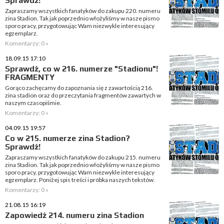
Sprawdź!
Zapraszamy wszystkich fanatyków do zakupu 220. numeru
zina Stadion. Tak jak poprzednio włożyliśmy w nasze pismo
sporo pracy, przygotowując Wam niezwykle interesujący
egzemplarz.
Komentarzy: 0 »
18.09.15 17:10
Sprawdź, co w 216. numerze "Stadionu"!
FRAGMENTY
Gorąco zachęcamy do zapoznania się z zawartością 216.
zina stadion oraz do przeczytania fragmentów zawartych w
naszym czasopiśmie.
Komentarzy: 0 »
04.09.15 19:57
Co w 215. numerze zina Stadion?
Sprawdź!
Zapraszamy wszystkich fanatyków do zakupu 215. numeru
zina Stadion. Tak jak poprzednio włożyliśmy w nasze pismo
sporo pracy, przygotowując Wam niezwykle interesujący
egzemplarz. Poniżej spis treści i próbka naszych tekstów.
Komentarzy: 0 »
21.08.15 16:19
Zapowiedź 214. numeru zina Stadion