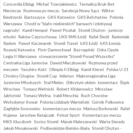
Concordia Elbląg
Michał Trzeciakiewicz
Termalica Bruk-Bet
Nieciecza
Rozmowa po meczu
Sandecja Nowy Sącz
Wiktor
Biedrzycki
Bartoszyce
GKS Katowice
GKS Bełchatów
Polonia
Warszawa
Chodź w "biało-niebieskich" barwach i zdobywaj
nagrody!
Kamil Hempel
Paweł Piceluk
Stomil Olsztyn - juniorzy
młodsi
Raków Częstochowa
UKS SMS Łódź
Rafał Śledź
Radomiak
Radom
Paweł Kaczmarek
Stomil Travel
ŁKS Łódź
ŁKS Łomża
Rozwój Katowice
Piotr Darmochwał
Bez napinki
Odra Opole
Legia II Warszawa
stowarzyszenie "Stomil Ponad Wszystko"
Centralna Liga Juniorów
Dawid Mieczkowski
Rozmowa przed
meczem
Yasuhiro Katō
Olimpia II Elbląg
Kamil Kiereś
Polska U-21
Chrobry Głogów
Stomil Cup
felieton
Makroregionalna Liga
Juniorów Młodszych
Stal Mielec
(S)krytym okiem
komentarz
Śląsk
Wrocław
Tomasz Wełnicki
Robert Kiłdanowicz
Mirosław
Jabłoński
Tomasz Wełna
Irakli Meschia
Ruch Chorzów
Wołodymyr Kowal
Polonia Lidzbark Warmiński
Górnik Polkowice
Zagłębie Sosnowiec
komentarz po meczu
Mariusz Borkowski
Rafał
Kujawa
Jarosław Ratajczak
Polsat Sport
Komentarz po meczu
MKS Kluczbork
Socios Stomil
Marek Maleszewski
Warta Sieradz
Jakub Mosakowski
Podbeskidzie Bielsko-Biała
Stomil Olsztyn -