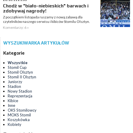
Chodź w "biało-niebieskich" barwach i
zdobywaj nagrody!
Z początkiem listopada ruszamy z nową zabawą dla
czytelników naszego serwisu i kibiców Stomilu Olsztyn.
Komentarzy: 6 »
WYSZUKIWARKA ARTYKUŁÓW
Kategorie
Wszystkie
Stomil Cup
Stomil Olsztyn
Stomil II Olsztyn
Juniorzy
Stadion
Nowy Stadion
Reprezentacja
Kibice
Inne
OKS Stomilowcy
MOKS Stomil
Koszykówka
Kobiety