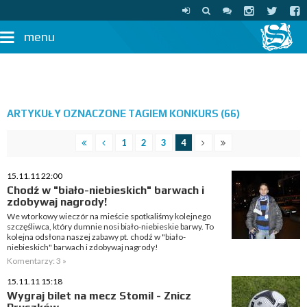
menu
ARTYKUŁY OZNACZONE TAGIEM KONKURS (66)
1
2
3
4
15.11.11 22:00
Chodź w "biało-niebieskich" barwach i
zdobywaj nagrody!
We wtorkowy wieczór na mieście spotkaliśmy kolejnego
szczęśliwca, który dumnie nosi biało-niebieskie barwy. To
kolejna odsłona naszej zabawy pt. chodź w "biało-
niebieskich" barwach i zdobywaj nagrody!
Komentarzy: 3 »
15.11.11 15:18
Wygraj bilet na mecz Stomil - Znicz