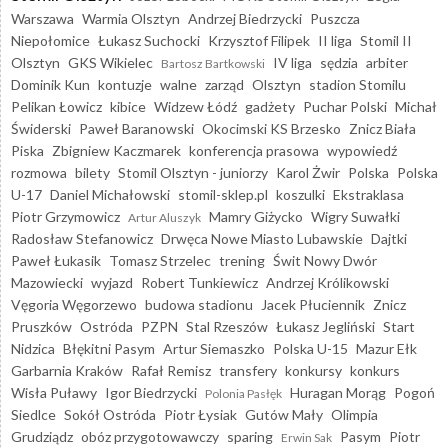
Warszawa
Warmia Olsztyn
Andrzej Biedrzycki
Puszcza
Niepołomice
Łukasz Suchocki
Krzysztof Filipek
II liga
Stomil II
Olsztyn
GKS Wikielec
IV liga
sędzia
arbiter
Bartosz Bartkowski
Dominik Kun
kontuzje
walne
zarząd
Olsztyn
stadion Stomilu
Pelikan Łowicz
kibice
Widzew Łódź
gadżety
Puchar Polski
Michał
Świderski
Paweł Baranowski
Okocimski KS Brzesko
Znicz Biała
Piska
Zbigniew Kaczmarek
konferencja prasowa
wypowiedź
rozmowa
bilety
Stomil Olsztyn - juniorzy
Karol Żwir
Polska
Polska
U-17
Daniel Michałowski
stomil-sklep.pl
koszulki
Ekstraklasa
Piotr Grzymowicz
Mamry Giżycko
Wigry Suwałki
Artur Aluszyk
Radosław Stefanowicz
Drwęca Nowe Miasto Lubawskie
Dajtki
Paweł Łukasik
Tomasz Strzelec
trening
Świt Nowy Dwór
Mazowiecki
wyjazd
Robert Tunkiewicz
Andrzej Królikowski
Vęgoria Węgorzewo
budowa stadionu
Jacek Płuciennik
Znicz
Pruszków
Ostróda
PZPN
Stal Rzeszów
Łukasz Jegliński
Start
Nidzica
Błękitni Pasym
Artur Siemaszko
Polska U-15
Mazur Ełk
Garbarnia Kraków
Rafał Remisz
transfery
konkursy
konkurs
Wisła Puławy
Igor Biedrzycki
Huragan Morąg
Pogoń
Polonia Pasłęk
Siedlce
Sokół Ostróda
Piotr Łysiak
Gutów Mały
Olimpia
Grudziądz
obóz przygotowawczy
sparing
Pasym
Piotr
Erwin Sak