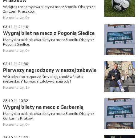
Pruszków
W piątek rozdamy dwa bilety na mecz Stomilu Olsztyn ze
Zniczem Pruszków.
Komentarzy: 0 »
03.11.11 21:10
Wygraj bilet na mecz z Pogonią Siedlce
Mamy do rozdania dwa bilety na mecz Stomilu Olsztyn z
Pogonią Siedlce.
Komentarzy: 0 »
02.11.11 21:50
Pierwszy nagrodzony w naszej zabawie
W środę rano rozpoczęliśmy akcję chodź w "biało-
niebieskich" barwach i zdobywaj nagrody!
Komentarzy: 1 »
28.10.11 10:32
Wygraj bilety na mecz z Garbarnią
Mamy do rozdania dwa bilety na mecz Stomilu Olsztyn z
Garbarnią Kraków.
Komentarzy: 0 »
26.10.11 21:33