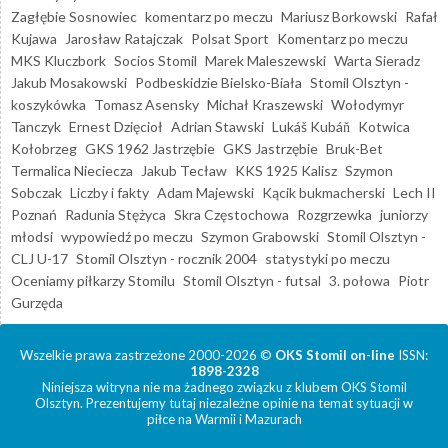
Zagłębie Sosnowiec
komentarz po meczu
Mariusz Borkowski
Rafał
Kujawa
Jarosław Ratajczak
Polsat Sport
Komentarz po meczu
MKS Kluczbork
Socios Stomil
Marek Maleszewski
Warta Sieradz
Jakub Mosakowski
Podbeskidzie Bielsko-Biała
Stomil Olsztyn -
koszykówka
Tomasz Asensky
Michał Kraszewski
Wołodymyr
Tanczyk
Ernest Dzięcioł
Adrian Stawski
Lukáš Kubáň
Kotwica
Kołobrzeg
GKS 1962 Jastrzębie
GKS Jastrzębie
Bruk-Bet
Termalica Nieciecza
Jakub Tecław
KKS 1925 Kalisz
Szymon
Sobczak
Liczby i fakty
Adam Majewski
Kącik bukmacherski
Lech II
Poznań
Radunia Stężyca
Skra Częstochowa
Rozgrzewka
juniorzy
młodsi
wypowiedź po meczu
Szymon Grabowski
Stomil Olsztyn -
CLJ U-17
Stomil Olsztyn - rocznik 2004
statystyki po meczu
Oceniamy piłkarzy Stomilu
Stomil Olsztyn - futsal
3. połowa
Piotr
Gurzęda
Wszelkie prawa zastrzeżone 2000-2026 ©
OKS Stomil on-line
ISSN:
1898-2328
Niniejsza witryna nie ma żadnego związku z klubem OKS Stomil
Olsztyn. Prezentujemy tutaj niezależne opinie na temat sytuacji w
piłce na Warmii i Mazurach