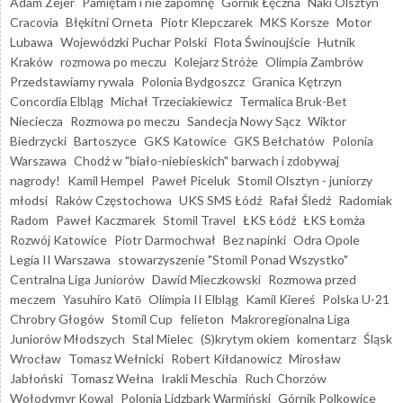
Adam Zejer
Pamiętam i nie zapomnę
Górnik Łęczna
Naki Olsztyn
Cracovia
Błękitni Orneta
Piotr Klepczarek
MKS Korsze
Motor
Lubawa
Wojewódzki Puchar Polski
Flota Świnoujście
Hutnik
Kraków
rozmowa po meczu
Kolejarz Stróże
Olimpia Zambrów
Przedstawiamy rywala
Polonia Bydgoszcz
Granica Kętrzyn
Concordia Elbląg
Michał Trzeciakiewicz
Termalica Bruk-Bet
Nieciecza
Rozmowa po meczu
Sandecja Nowy Sącz
Wiktor
Biedrzycki
Bartoszyce
GKS Katowice
GKS Bełchatów
Polonia
Warszawa
Chodź w "biało-niebieskich" barwach i zdobywaj
nagrody!
Kamil Hempel
Paweł Piceluk
Stomil Olsztyn - juniorzy
młodsi
Raków Częstochowa
UKS SMS Łódź
Rafał Śledź
Radomiak
Radom
Paweł Kaczmarek
Stomil Travel
ŁKS Łódź
ŁKS Łomża
Rozwój Katowice
Piotr Darmochwał
Bez napinki
Odra Opole
Legia II Warszawa
stowarzyszenie "Stomil Ponad Wszystko"
Centralna Liga Juniorów
Dawid Mieczkowski
Rozmowa przed
meczem
Yasuhiro Katō
Olimpia II Elbląg
Kamil Kiereś
Polska U-21
Chrobry Głogów
Stomil Cup
felieton
Makroregionalna Liga
Juniorów Młodszych
Stal Mielec
(S)krytym okiem
komentarz
Śląsk
Wrocław
Tomasz Wełnicki
Robert Kiłdanowicz
Mirosław
Jabłoński
Tomasz Wełna
Irakli Meschia
Ruch Chorzów
Wołodymyr Kowal
Polonia Lidzbark Warmiński
Górnik Polkowice