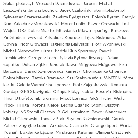
Skiba
plebiscyt
Wojciech Dziemidowicz
Jarocin
Michał
Leszczyński
Janusz Bucholc
Jacek Czałpiński
stomil.olsztyn.pl
Sylwester Czereszewski
Zawisza Bydgoszcz
Polonia Bytom
Patryk
Kun
Arkadiusz Mroczkowski
Motor Lublin
Paweł Głowacki
Emil
Wojda
DKS Dobre Miasto
Mławianka Mława
sparingi
Barczewo
Zin Stadion
wywiad
Arkadiusz Koprucki
Tęcza Biskupiec
Arka
Gdynia
Piotr Głowacki
Jagiellonia Białystok
Piotr Wypniewski
Michał Alancewicz
ultras
Łódzki Klub Sportowy
Paweł
Tomkiewicz
Grzegorz Lech
Bytovia Bytów
licytacje
Adam
Łopatko
Dolcan Ząbki
Jeziorak Iława
Mrągowia Mrągowo
Pisa
Barczewo
Dawid Szymonowicz
karnety
Chojniczanka Chojnice
Dobre Miasto
Zatoka Braniewo
Stal Stalowa Wola
WMZPN
żółte
kartki
Galeria Warmińska
sponsor
Piotr Zajączkowski
Rominta
Gołdap
GKS Stawiguda
Olimpia Elbląg
Łukta
Resovia
Biskupiec
I liga
Ultra(S)tomiL
treningi
Miedź Legnica
GKS Tychy
Wisła
Płock
III liga
Korona Kielce
Lechia Gdańsk
Stomil Olsztyn -
kobiety
AS Stomil Olsztyn
R-Gol
terminarz
Paweł Alancewicz
Michał Glanowski
Tomasz Ptak
Szymon Kaźmierowski
Górnik
Zabrze
Zagłębie Lubin
Arkadiusz Czarnecki
Orange Sport
Warta
Poznań
Bogdanka Łęczna
Mindaugas Kalonas
Olimpia Olsztynek