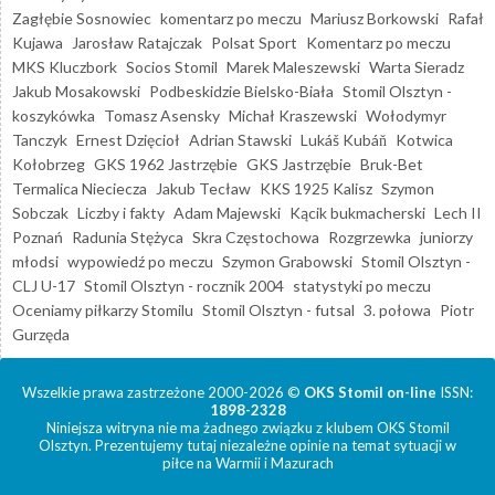
Zagłębie Sosnowiec
komentarz po meczu
Mariusz Borkowski
Rafał
Kujawa
Jarosław Ratajczak
Polsat Sport
Komentarz po meczu
MKS Kluczbork
Socios Stomil
Marek Maleszewski
Warta Sieradz
Jakub Mosakowski
Podbeskidzie Bielsko-Biała
Stomil Olsztyn -
koszykówka
Tomasz Asensky
Michał Kraszewski
Wołodymyr
Tanczyk
Ernest Dzięcioł
Adrian Stawski
Lukáš Kubáň
Kotwica
Kołobrzeg
GKS 1962 Jastrzębie
GKS Jastrzębie
Bruk-Bet
Termalica Nieciecza
Jakub Tecław
KKS 1925 Kalisz
Szymon
Sobczak
Liczby i fakty
Adam Majewski
Kącik bukmacherski
Lech II
Poznań
Radunia Stężyca
Skra Częstochowa
Rozgrzewka
juniorzy
młodsi
wypowiedź po meczu
Szymon Grabowski
Stomil Olsztyn -
CLJ U-17
Stomil Olsztyn - rocznik 2004
statystyki po meczu
Oceniamy piłkarzy Stomilu
Stomil Olsztyn - futsal
3. połowa
Piotr
Gurzęda
Wszelkie prawa zastrzeżone 2000-2026 ©
OKS Stomil on-line
ISSN:
1898-2328
Niniejsza witryna nie ma żadnego związku z klubem OKS Stomil
Olsztyn. Prezentujemy tutaj niezależne opinie na temat sytuacji w
piłce na Warmii i Mazurach