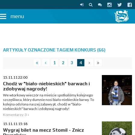
menu
ARTYKUŁY OZNACZONE TAGIEM KONKURS (66)
1
2
3
4
15.11.11 22:00
Chodź w "biało-niebieskich" barwach i
zdobywaj nagrody!
We wtorkowy wieczór na mieście spotkaliśmy kolejnego
szczęśliwca, który dumnie nosi biało-niebieskie barwy. To
kolejna odsłona naszej zabawy pt. chodź w "biało-
niebieskich" barwach i zdobywaj nagrody!
Komentarzy: 3 »
15.11.11 15:18
Wygraj bilet na mecz Stomil - Znicz