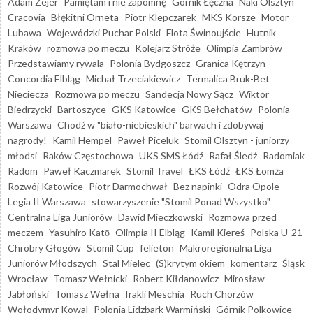
Adam Zejer
Pamiętam i nie zapomnę
Górnik Łęczna
Naki Olsztyn
Cracovia
Błękitni Orneta
Piotr Klepczarek
MKS Korsze
Motor
Lubawa
Wojewódzki Puchar Polski
Flota Świnoujście
Hutnik
Kraków
rozmowa po meczu
Kolejarz Stróże
Olimpia Zambrów
Przedstawiamy rywala
Polonia Bydgoszcz
Granica Kętrzyn
Concordia Elbląg
Michał Trzeciakiewicz
Termalica Bruk-Bet
Nieciecza
Rozmowa po meczu
Sandecja Nowy Sącz
Wiktor
Biedrzycki
Bartoszyce
GKS Katowice
GKS Bełchatów
Polonia
Warszawa
Chodź w "biało-niebieskich" barwach i zdobywaj
nagrody!
Kamil Hempel
Paweł Piceluk
Stomil Olsztyn - juniorzy
młodsi
Raków Częstochowa
UKS SMS Łódź
Rafał Śledź
Radomiak
Radom
Paweł Kaczmarek
Stomil Travel
ŁKS Łódź
ŁKS Łomża
Rozwój Katowice
Piotr Darmochwał
Bez napinki
Odra Opole
Legia II Warszawa
stowarzyszenie "Stomil Ponad Wszystko"
Centralna Liga Juniorów
Dawid Mieczkowski
Rozmowa przed
meczem
Yasuhiro Katō
Olimpia II Elbląg
Kamil Kiereś
Polska U-21
Chrobry Głogów
Stomil Cup
felieton
Makroregionalna Liga
Juniorów Młodszych
Stal Mielec
(S)krytym okiem
komentarz
Śląsk
Wrocław
Tomasz Wełnicki
Robert Kiłdanowicz
Mirosław
Jabłoński
Tomasz Wełna
Irakli Meschia
Ruch Chorzów
Wołodymyr Kowal
Polonia Lidzbark Warmiński
Górnik Polkowice