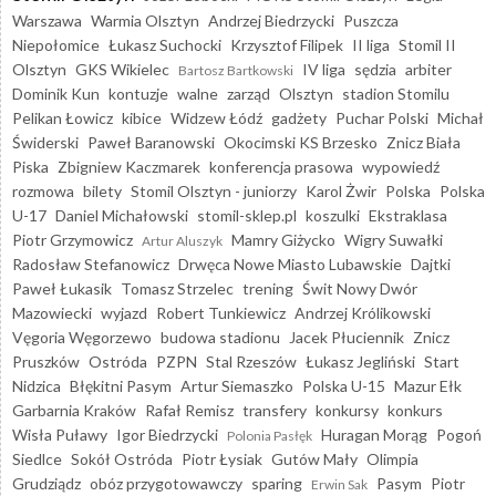
Warszawa
Warmia Olsztyn
Andrzej Biedrzycki
Puszcza
Niepołomice
Łukasz Suchocki
Krzysztof Filipek
II liga
Stomil II
Olsztyn
GKS Wikielec
IV liga
sędzia
arbiter
Bartosz Bartkowski
Dominik Kun
kontuzje
walne
zarząd
Olsztyn
stadion Stomilu
Pelikan Łowicz
kibice
Widzew Łódź
gadżety
Puchar Polski
Michał
Świderski
Paweł Baranowski
Okocimski KS Brzesko
Znicz Biała
Piska
Zbigniew Kaczmarek
konferencja prasowa
wypowiedź
rozmowa
bilety
Stomil Olsztyn - juniorzy
Karol Żwir
Polska
Polska
U-17
Daniel Michałowski
stomil-sklep.pl
koszulki
Ekstraklasa
Piotr Grzymowicz
Mamry Giżycko
Wigry Suwałki
Artur Aluszyk
Radosław Stefanowicz
Drwęca Nowe Miasto Lubawskie
Dajtki
Paweł Łukasik
Tomasz Strzelec
trening
Świt Nowy Dwór
Mazowiecki
wyjazd
Robert Tunkiewicz
Andrzej Królikowski
Vęgoria Węgorzewo
budowa stadionu
Jacek Płuciennik
Znicz
Pruszków
Ostróda
PZPN
Stal Rzeszów
Łukasz Jegliński
Start
Nidzica
Błękitni Pasym
Artur Siemaszko
Polska U-15
Mazur Ełk
Garbarnia Kraków
Rafał Remisz
transfery
konkursy
konkurs
Wisła Puławy
Igor Biedrzycki
Huragan Morąg
Pogoń
Polonia Pasłęk
Siedlce
Sokół Ostróda
Piotr Łysiak
Gutów Mały
Olimpia
Grudziądz
obóz przygotowawczy
sparing
Pasym
Piotr
Erwin Sak