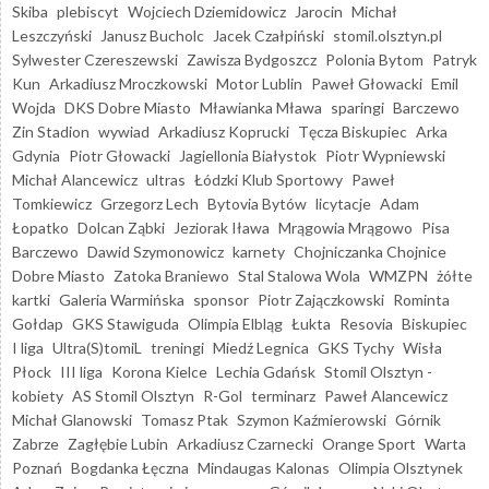
Skiba
plebiscyt
Wojciech Dziemidowicz
Jarocin
Michał
Leszczyński
Janusz Bucholc
Jacek Czałpiński
stomil.olsztyn.pl
Sylwester Czereszewski
Zawisza Bydgoszcz
Polonia Bytom
Patryk
Kun
Arkadiusz Mroczkowski
Motor Lublin
Paweł Głowacki
Emil
Wojda
DKS Dobre Miasto
Mławianka Mława
sparingi
Barczewo
Zin Stadion
wywiad
Arkadiusz Koprucki
Tęcza Biskupiec
Arka
Gdynia
Piotr Głowacki
Jagiellonia Białystok
Piotr Wypniewski
Michał Alancewicz
ultras
Łódzki Klub Sportowy
Paweł
Tomkiewicz
Grzegorz Lech
Bytovia Bytów
licytacje
Adam
Łopatko
Dolcan Ząbki
Jeziorak Iława
Mrągowia Mrągowo
Pisa
Barczewo
Dawid Szymonowicz
karnety
Chojniczanka Chojnice
Dobre Miasto
Zatoka Braniewo
Stal Stalowa Wola
WMZPN
żółte
kartki
Galeria Warmińska
sponsor
Piotr Zajączkowski
Rominta
Gołdap
GKS Stawiguda
Olimpia Elbląg
Łukta
Resovia
Biskupiec
I liga
Ultra(S)tomiL
treningi
Miedź Legnica
GKS Tychy
Wisła
Płock
III liga
Korona Kielce
Lechia Gdańsk
Stomil Olsztyn -
kobiety
AS Stomil Olsztyn
R-Gol
terminarz
Paweł Alancewicz
Michał Glanowski
Tomasz Ptak
Szymon Kaźmierowski
Górnik
Zabrze
Zagłębie Lubin
Arkadiusz Czarnecki
Orange Sport
Warta
Poznań
Bogdanka Łęczna
Mindaugas Kalonas
Olimpia Olsztynek