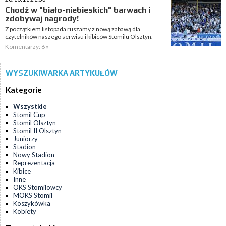
Chodź w "biało-niebieskich" barwach i
zdobywaj nagrody!
Z początkiem listopada ruszamy z nową zabawą dla
czytelników naszego serwisu i kibiców Stomilu Olsztyn.
Komentarzy: 6 »
WYSZUKIWARKA ARTYKUŁÓW
Kategorie
Wszystkie
Stomil Cup
Stomil Olsztyn
Stomil II Olsztyn
Juniorzy
Stadion
Nowy Stadion
Reprezentacja
Kibice
Inne
OKS Stomilowcy
MOKS Stomil
Koszykówka
Kobiety