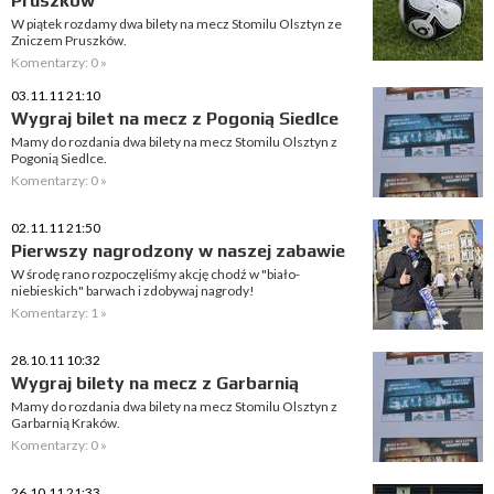
Pruszków
W piątek rozdamy dwa bilety na mecz Stomilu Olsztyn ze
Zniczem Pruszków.
Komentarzy: 0 »
03.11.11 21:10
Wygraj bilet na mecz z Pogonią Siedlce
Mamy do rozdania dwa bilety na mecz Stomilu Olsztyn z
Pogonią Siedlce.
Komentarzy: 0 »
02.11.11 21:50
Pierwszy nagrodzony w naszej zabawie
W środę rano rozpoczęliśmy akcję chodź w "biało-
niebieskich" barwach i zdobywaj nagrody!
Komentarzy: 1 »
28.10.11 10:32
Wygraj bilety na mecz z Garbarnią
Mamy do rozdania dwa bilety na mecz Stomilu Olsztyn z
Garbarnią Kraków.
Komentarzy: 0 »
26.10.11 21:33