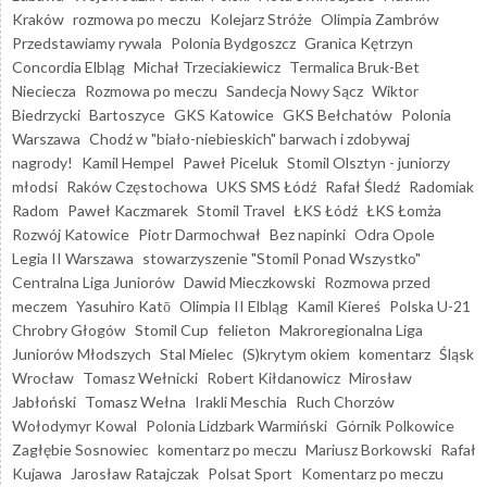
Kraków
rozmowa po meczu
Kolejarz Stróże
Olimpia Zambrów
Przedstawiamy rywala
Polonia Bydgoszcz
Granica Kętrzyn
Concordia Elbląg
Michał Trzeciakiewicz
Termalica Bruk-Bet
Nieciecza
Rozmowa po meczu
Sandecja Nowy Sącz
Wiktor
Biedrzycki
Bartoszyce
GKS Katowice
GKS Bełchatów
Polonia
Warszawa
Chodź w "biało-niebieskich" barwach i zdobywaj
nagrody!
Kamil Hempel
Paweł Piceluk
Stomil Olsztyn - juniorzy
młodsi
Raków Częstochowa
UKS SMS Łódź
Rafał Śledź
Radomiak
Radom
Paweł Kaczmarek
Stomil Travel
ŁKS Łódź
ŁKS Łomża
Rozwój Katowice
Piotr Darmochwał
Bez napinki
Odra Opole
Legia II Warszawa
stowarzyszenie "Stomil Ponad Wszystko"
Centralna Liga Juniorów
Dawid Mieczkowski
Rozmowa przed
meczem
Yasuhiro Katō
Olimpia II Elbląg
Kamil Kiereś
Polska U-21
Chrobry Głogów
Stomil Cup
felieton
Makroregionalna Liga
Juniorów Młodszych
Stal Mielec
(S)krytym okiem
komentarz
Śląsk
Wrocław
Tomasz Wełnicki
Robert Kiłdanowicz
Mirosław
Jabłoński
Tomasz Wełna
Irakli Meschia
Ruch Chorzów
Wołodymyr Kowal
Polonia Lidzbark Warmiński
Górnik Polkowice
Zagłębie Sosnowiec
komentarz po meczu
Mariusz Borkowski
Rafał
Kujawa
Jarosław Ratajczak
Polsat Sport
Komentarz po meczu