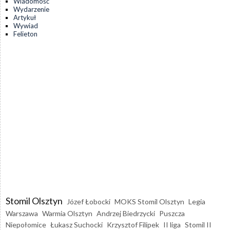
Wiadomość
Wydarzenie
Artykuł
Wywiad
Felieton
Stomil Olsztyn
Józef Łobocki
MOKS Stomil Olsztyn
Legia
Warszawa
Warmia Olsztyn
Andrzej Biedrzycki
Puszcza
Niepołomice
Łukasz Suchocki
Krzysztof Filipek
II liga
Stomil II