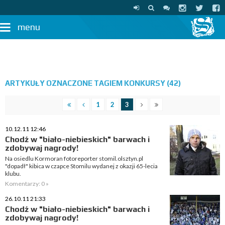
menu
ARTYKUŁY OZNACZONE TAGIEM KONKURSY (42)
1
2
3
10.12.11 12:46
Chodź w "biało-niebieskich" barwach i
zdobywaj nagrody!
Na osiedlu Kormoran fotoreporter stomil.olsztyn.pl
"dopadł" kibica w czapce Stomilu wydanej z okazji 65-lecia
klubu.
Komentarzy: 0 »
26.10.11 21:33
Chodź w "biało-niebieskich" barwach i
zdobywaj nagrody!