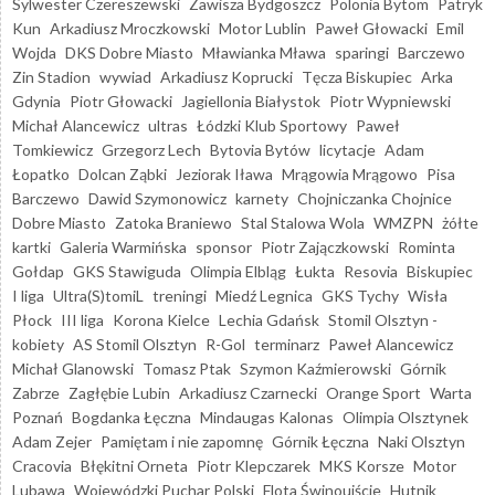
Sylwester Czereszewski
Zawisza Bydgoszcz
Polonia Bytom
Patryk
Kun
Arkadiusz Mroczkowski
Motor Lublin
Paweł Głowacki
Emil
Wojda
DKS Dobre Miasto
Mławianka Mława
sparingi
Barczewo
Zin Stadion
wywiad
Arkadiusz Koprucki
Tęcza Biskupiec
Arka
Gdynia
Piotr Głowacki
Jagiellonia Białystok
Piotr Wypniewski
Michał Alancewicz
ultras
Łódzki Klub Sportowy
Paweł
Tomkiewicz
Grzegorz Lech
Bytovia Bytów
licytacje
Adam
Łopatko
Dolcan Ząbki
Jeziorak Iława
Mrągowia Mrągowo
Pisa
Barczewo
Dawid Szymonowicz
karnety
Chojniczanka Chojnice
Dobre Miasto
Zatoka Braniewo
Stal Stalowa Wola
WMZPN
żółte
kartki
Galeria Warmińska
sponsor
Piotr Zajączkowski
Rominta
Gołdap
GKS Stawiguda
Olimpia Elbląg
Łukta
Resovia
Biskupiec
I liga
Ultra(S)tomiL
treningi
Miedź Legnica
GKS Tychy
Wisła
Płock
III liga
Korona Kielce
Lechia Gdańsk
Stomil Olsztyn -
kobiety
AS Stomil Olsztyn
R-Gol
terminarz
Paweł Alancewicz
Michał Glanowski
Tomasz Ptak
Szymon Kaźmierowski
Górnik
Zabrze
Zagłębie Lubin
Arkadiusz Czarnecki
Orange Sport
Warta
Poznań
Bogdanka Łęczna
Mindaugas Kalonas
Olimpia Olsztynek
Adam Zejer
Pamiętam i nie zapomnę
Górnik Łęczna
Naki Olsztyn
Cracovia
Błękitni Orneta
Piotr Klepczarek
MKS Korsze
Motor
Lubawa
Wojewódzki Puchar Polski
Flota Świnoujście
Hutnik