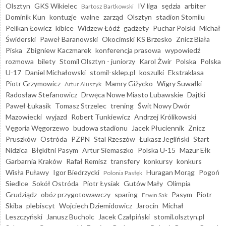
Olsztyn
GKS Wikielec
IV liga
sędzia
arbiter
Bartosz Bartkowski
Dominik Kun
kontuzje
walne
zarząd
Olsztyn
stadion Stomilu
Pelikan Łowicz
kibice
Widzew Łódź
gadżety
Puchar Polski
Michał
Świderski
Paweł Baranowski
Okocimski KS Brzesko
Znicz Biała
Piska
Zbigniew Kaczmarek
konferencja prasowa
wypowiedź
rozmowa
bilety
Stomil Olsztyn - juniorzy
Karol Żwir
Polska
Polska
U-17
Daniel Michałowski
stomil-sklep.pl
koszulki
Ekstraklasa
Piotr Grzymowicz
Mamry Giżycko
Wigry Suwałki
Artur Aluszyk
Radosław Stefanowicz
Drwęca Nowe Miasto Lubawskie
Dajtki
Paweł Łukasik
Tomasz Strzelec
trening
Świt Nowy Dwór
Mazowiecki
wyjazd
Robert Tunkiewicz
Andrzej Królikowski
Vęgoria Węgorzewo
budowa stadionu
Jacek Płuciennik
Znicz
Pruszków
Ostróda
PZPN
Stal Rzeszów
Łukasz Jegliński
Start
Nidzica
Błękitni Pasym
Artur Siemaszko
Polska U-15
Mazur Ełk
Garbarnia Kraków
Rafał Remisz
transfery
konkursy
konkurs
Wisła Puławy
Igor Biedrzycki
Huragan Morąg
Pogoń
Polonia Pasłęk
Siedlce
Sokół Ostróda
Piotr Łysiak
Gutów Mały
Olimpia
Grudziądz
obóz przygotowawczy
sparing
Pasym
Piotr
Erwin Sak
Skiba
plebiscyt
Wojciech Dziemidowicz
Jarocin
Michał
Leszczyński
Janusz Bucholc
Jacek Czałpiński
stomil.olsztyn.pl