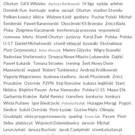
Olsztyn
GKS Wikielec
IV liga
sędzia
arbiter
Bartosz Bartkowski
Dominik Kun
kontuzje
walne
zarząd
Olsztyn
stadion Stomilu
Pelikan Łowicz
kibice
Widzew Łódź
gadżety
Puchar Polski
Michał
Świderski
Paweł Baranowski
Okocimski KS Brzesko
Znicz Biała
Piska
Zbigniew Kaczmarek
konferencja prasowa
wypowiedź
rozmowa
bilety
Stomil Olsztyn - juniorzy
Karol Żwir
Polska
Polska
U-17
Daniel Michałowski
stomil-sklep.pl
koszulki
Ekstraklasa
Piotr Grzymowicz
Mamry Giżycko
Wigry Suwałki
Artur Aluszyk
Radosław Stefanowicz
Drwęca Nowe Miasto Lubawskie
Dajtki
Paweł Łukasik
Tomasz Strzelec
trening
Świt Nowy Dwór
Mazowiecki
wyjazd
Robert Tunkiewicz
Andrzej Królikowski
Vęgoria Węgorzewo
budowa stadionu
Jacek Płuciennik
Znicz
Pruszków
Ostróda
PZPN
Stal Rzeszów
Łukasz Jegliński
Start
Nidzica
Błękitni Pasym
Artur Siemaszko
Polska U-15
Mazur Ełk
Garbarnia Kraków
Rafał Remisz
transfery
konkursy
konkurs
Wisła Puławy
Igor Biedrzycki
Huragan Morąg
Pogoń
Polonia Pasłęk
Siedlce
Sokół Ostróda
Piotr Łysiak
Gutów Mały
Olimpia
Grudziądz
obóz przygotowawczy
sparing
Pasym
Piotr
Erwin Sak
Skiba
plebiscyt
Wojciech Dziemidowicz
Jarocin
Michał
Leszczyński
Janusz Bucholc
Jacek Czałpiński
stomil.olsztyn.pl