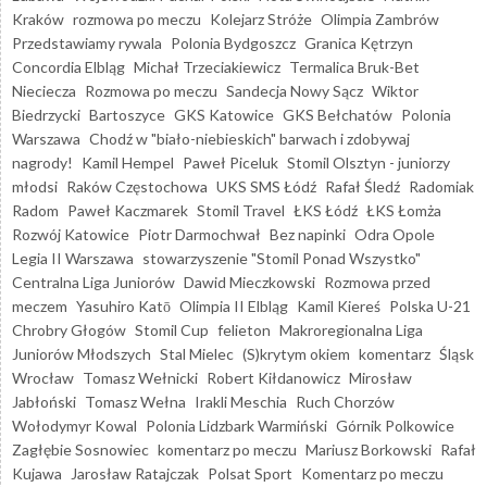
Kraków
rozmowa po meczu
Kolejarz Stróże
Olimpia Zambrów
Przedstawiamy rywala
Polonia Bydgoszcz
Granica Kętrzyn
Concordia Elbląg
Michał Trzeciakiewicz
Termalica Bruk-Bet
Nieciecza
Rozmowa po meczu
Sandecja Nowy Sącz
Wiktor
Biedrzycki
Bartoszyce
GKS Katowice
GKS Bełchatów
Polonia
Warszawa
Chodź w "biało-niebieskich" barwach i zdobywaj
nagrody!
Kamil Hempel
Paweł Piceluk
Stomil Olsztyn - juniorzy
młodsi
Raków Częstochowa
UKS SMS Łódź
Rafał Śledź
Radomiak
Radom
Paweł Kaczmarek
Stomil Travel
ŁKS Łódź
ŁKS Łomża
Rozwój Katowice
Piotr Darmochwał
Bez napinki
Odra Opole
Legia II Warszawa
stowarzyszenie "Stomil Ponad Wszystko"
Centralna Liga Juniorów
Dawid Mieczkowski
Rozmowa przed
meczem
Yasuhiro Katō
Olimpia II Elbląg
Kamil Kiereś
Polska U-21
Chrobry Głogów
Stomil Cup
felieton
Makroregionalna Liga
Juniorów Młodszych
Stal Mielec
(S)krytym okiem
komentarz
Śląsk
Wrocław
Tomasz Wełnicki
Robert Kiłdanowicz
Mirosław
Jabłoński
Tomasz Wełna
Irakli Meschia
Ruch Chorzów
Wołodymyr Kowal
Polonia Lidzbark Warmiński
Górnik Polkowice
Zagłębie Sosnowiec
komentarz po meczu
Mariusz Borkowski
Rafał
Kujawa
Jarosław Ratajczak
Polsat Sport
Komentarz po meczu