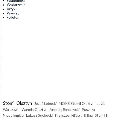
Wiadomość
Wydarzenie
Artykuł
Wywiad
Felieton
Stomil Olsztyn
Józef Łobocki
MOKS Stomil Olsztyn
Legia
Warszawa
Warmia Olsztyn
Andrzej Biedrzycki
Puszcza
Niepołomice
Łukasz Suchocki
Krzysztof Filipek
II liga
Stomil II