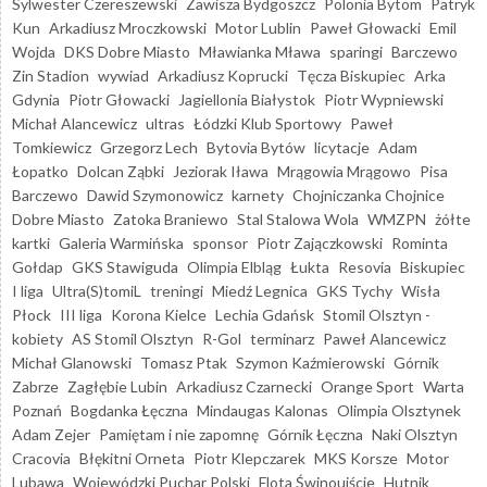
Sylwester Czereszewski
Zawisza Bydgoszcz
Polonia Bytom
Patryk
Kun
Arkadiusz Mroczkowski
Motor Lublin
Paweł Głowacki
Emil
Wojda
DKS Dobre Miasto
Mławianka Mława
sparingi
Barczewo
Zin Stadion
wywiad
Arkadiusz Koprucki
Tęcza Biskupiec
Arka
Gdynia
Piotr Głowacki
Jagiellonia Białystok
Piotr Wypniewski
Michał Alancewicz
ultras
Łódzki Klub Sportowy
Paweł
Tomkiewicz
Grzegorz Lech
Bytovia Bytów
licytacje
Adam
Łopatko
Dolcan Ząbki
Jeziorak Iława
Mrągowia Mrągowo
Pisa
Barczewo
Dawid Szymonowicz
karnety
Chojniczanka Chojnice
Dobre Miasto
Zatoka Braniewo
Stal Stalowa Wola
WMZPN
żółte
kartki
Galeria Warmińska
sponsor
Piotr Zajączkowski
Rominta
Gołdap
GKS Stawiguda
Olimpia Elbląg
Łukta
Resovia
Biskupiec
I liga
Ultra(S)tomiL
treningi
Miedź Legnica
GKS Tychy
Wisła
Płock
III liga
Korona Kielce
Lechia Gdańsk
Stomil Olsztyn -
kobiety
AS Stomil Olsztyn
R-Gol
terminarz
Paweł Alancewicz
Michał Glanowski
Tomasz Ptak
Szymon Kaźmierowski
Górnik
Zabrze
Zagłębie Lubin
Arkadiusz Czarnecki
Orange Sport
Warta
Poznań
Bogdanka Łęczna
Mindaugas Kalonas
Olimpia Olsztynek
Adam Zejer
Pamiętam i nie zapomnę
Górnik Łęczna
Naki Olsztyn
Cracovia
Błękitni Orneta
Piotr Klepczarek
MKS Korsze
Motor
Lubawa
Wojewódzki Puchar Polski
Flota Świnoujście
Hutnik