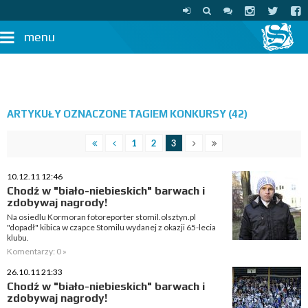
menu
ARTYKUŁY OZNACZONE TAGIEM KONKURSY (42)
1
2
3
10.12.11 12:46
Chodź w "biało-niebieskich" barwach i
zdobywaj nagrody!
Na osiedlu Kormoran fotoreporter stomil.olsztyn.pl
"dopadł" kibica w czapce Stomilu wydanej z okazji 65-lecia
klubu.
Komentarzy: 0 »
26.10.11 21:33
Chodź w "biało-niebieskich" barwach i
zdobywaj nagrody!